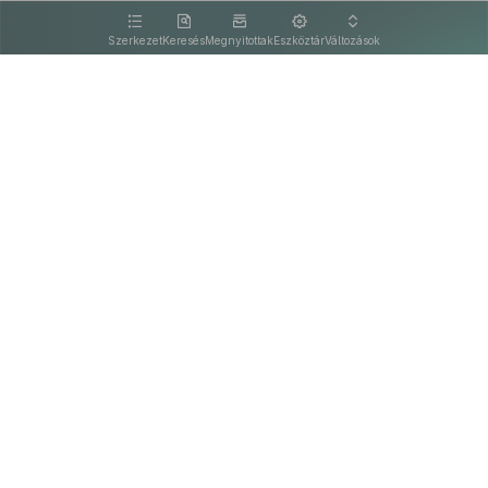
kattintva olvashat.
Szerkezet
Keresés
Megnyitottak
Eszköztár
Változások
Kapcsolat
Felhasználási feltételek
PDF
Akadálymentesítési nyilatkozat
Adatkezelési tájékoztató