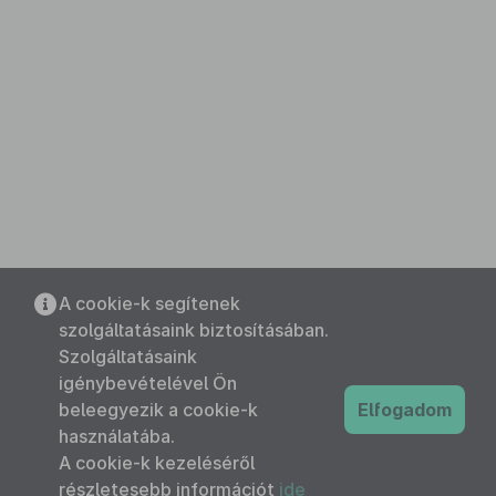
A cookie-k segítenek
szolgáltatásaink biztosításában.
Szolgáltatásaink
igénybevételével Ön
beleegyezik a cookie-k
Elfogadom
használatába.
A cookie-k kezeléséről
részletesebb információt
ide