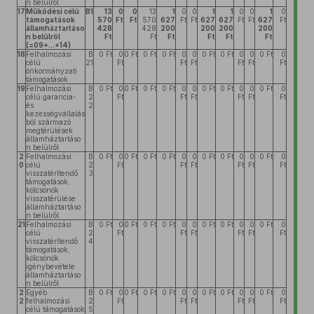
n belülről
17
Működési célú
B1
13
0
0
13
1
0
0
1
1
0
0
1
0
támogatások
570
Ft
Ft
570
627
Ft
Ft
627
627
Ft
Ft
627
Ft
államháztartáso
428
428
200
200
200
200
n belülről
Ft
Ft
Ft
Ft
Ft
Ft
(=09+...+14)
18
Felhalmozási
B
0 Ft
0
0 Ft
0 Ft
0 Ft
0
0
0 Ft
0 Ft
0
0
0 Ft
0
célú
21
Ft
Ft
Ft
Ft
Ft
Ft
önkormányzati
támogatások
19
Felhalmozási
B
0 Ft
0
0 Ft
0 Ft
0 Ft
0
0
0 Ft
0 Ft
0
0
0 Ft
0
célú garancia-
2
Ft
Ft
Ft
Ft
Ft
Ft
és
2
kezességvállalás
ból származó
megtérülések
államháztartáso
n belülről
2
Felhalmozási
B
0 Ft
0
0 Ft
0 Ft
0 Ft
0
0
0 Ft
0 Ft
0
0
0 Ft
0
0
célú
2
Ft
Ft
Ft
Ft
Ft
Ft
visszatérítendő
3
támogatások,
kölcsönök
visszatérülése
államháztartáso
n belülről
21
Felhalmozási
B
0 Ft
0
0 Ft
0 Ft
0 Ft
0
0
0 Ft
0 Ft
0
0
0 Ft
0
célú
2
Ft
Ft
Ft
Ft
Ft
Ft
visszatérítendő
4
támogatások,
kölcsönök
igénybevétele
államháztartáso
n belülről
2
Egyéb
B
0 Ft
0
0 Ft
0 Ft
0 Ft
0
0
0 Ft
0 Ft
0
0
0 Ft
0
2
felhalmozási
2
Ft
Ft
Ft
Ft
Ft
Ft
célú támogatások
5