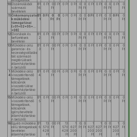
támogatások
10
Elszámolásból
B1
0 Ft
0
0 Ft
0 Ft
0 Ft
0
0
0 Ft
0 Ft
0
0
0 Ft
0
származó
16
Ft
Ft
Ft
Ft
Ft
Ft
bevételek
11
Önkormányzato
B1
0 Ft
0
0
0 Ft
0 Ft
0
0
0 Ft
0 Ft
0
0
0 Ft
0
k működési
1
Ft
Ft
Ft
Ft
Ft
Ft
Ft
támogatásai
(=01+02+05+...
+08)
12
Elvonások és
B1
0 Ft
0
0 Ft
0 Ft
0 Ft
0
0
0 Ft
0 Ft
0
0
0 Ft
0
befizetések
2
Ft
Ft
Ft
Ft
Ft
Ft
bevételei
13
Működési célú
B1
0 Ft
0
0 Ft
0 Ft
0 Ft
0
0
0 Ft
0 Ft
0
0
0 Ft
0
garancia- és
3
Ft
Ft
Ft
Ft
Ft
Ft
kezességvállalás
ból származó
megtérülések
államháztartáso
n belülről
1
Működési célú
B1
0 Ft
0
0 Ft
0 Ft
0 Ft
0
0
0 Ft
0 Ft
0
0
0 Ft
0
4
visszatérítendő
4
Ft
Ft
Ft
Ft
Ft
Ft
támogatások,
kölcsönök
visszatérülése
államháztartáso
n belülről
15
Működési célú
B1
0 Ft
0
0 Ft
0 Ft
0 Ft
0
0
0 Ft
0 Ft
0
0
0 Ft
0
visszatérítendő
5
Ft
Ft
Ft
Ft
Ft
Ft
támogatások,
kölcsönök
igénybevétele
államháztartáso
n belülről
16
Egyéb működési
B1
13
0
0 Ft
13
1
0
0
1
1
0
0
1
0
célú támogatások
6
570
Ft
570
627
Ft
Ft
627
627
Ft
Ft
627
Ft
bevételei
428
428
200
200
200
200
államháztartáso
Ft
Ft
Ft
Ft
Ft
Ft