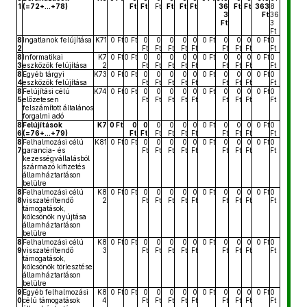
1
(=72+...+78)
Ft
Ft
Ft
Ft
Ft
Ft
36
Ft
Ft
363
8
3
Ft
36
Ft
3
Ft
8
Ingatlanok felújítása
K71
0 Ft
0 Ft
0
0
0
0
0
0 Ft
0
0
0
0 Ft
0
2
Ft
Ft
Ft
Ft
Ft
Ft
Ft
Ft
Ft
8
Informatikai
K7
0 Ft
0 Ft
0
0
0
0
0
0 Ft
0
0
0
0 Ft
0
3
eszközök felújítása
2
Ft
Ft
Ft
Ft
Ft
Ft
Ft
Ft
Ft
8
Egyéb tárgyi
K73
0 Ft
0 Ft
0
0
0
0
0
0 Ft
0
0
0
0 Ft
0
4
eszközök felújítása
Ft
Ft
Ft
Ft
Ft
Ft
Ft
Ft
Ft
8
Felújítási célú
K74
0 Ft
0 Ft
0
0
0
0
0
0 Ft
0
0
0
0 Ft
0
5
előzetesen
Ft
Ft
Ft
Ft
Ft
Ft
Ft
Ft
Ft
felszámított általános
forgalmi adó
8
Felújítások
K7
0 Ft
0
0
0
0
0
0
0 Ft
0
0
0
0 Ft
0
6
(=76+...+79)
Ft
Ft
Ft
Ft
Ft
Ft
Ft
Ft
Ft
Ft
8
Felhalmozási célú
K81
0 Ft
0 Ft
0
0
0
0
0
0 Ft
0
0
0
0 Ft
0
7
garancia- és
Ft
Ft
Ft
Ft
Ft
Ft
Ft
Ft
Ft
kezességvállalásból
származó kifizetés
államháztartáson
belülre
8
Felhalmozási célú
K8
0 Ft
0 Ft
0
0
0
0
0
0 Ft
0
0
0
0 Ft
0
8
visszatérítendő
2
Ft
Ft
Ft
Ft
Ft
Ft
Ft
Ft
Ft
támogatások,
kölcsönök nyújtása
államháztartáson
belülre
8
Felhalmozási célú
K8
0 Ft
0 Ft
0
0
0
0
0
0 Ft
0
0
0
0 Ft
0
9
visszatérítendő
3
Ft
Ft
Ft
Ft
Ft
Ft
Ft
Ft
Ft
támogatások,
kölcsönök törlesztése
államháztartáson
belülre
9
Egyéb felhalmozási
K8
0 Ft
0 Ft
0
0
0
0
0
0 Ft
0
0
0
0 Ft
0
0
célú támogatások
4
Ft
Ft
Ft
Ft
Ft
Ft
Ft
Ft
Ft