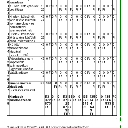
0
vásárlása
1
Külföldi értékpapírok
K9
0 Ft
0 Ft
0
0
0
0
0
0 Ft
0
0
0
0 Ft
0
2
beváltása
23
Ft
Ft
Ft
Ft
Ft
Ft
Ft
Ft
Ft
1
1
Hitelek, kölcsönök
K9
0 Ft
0 Ft
0
0
0
0
0
0 Ft
0
0
0
0 Ft
0
2
törlesztése külföldi
24
Ft
Ft
Ft
Ft
Ft
Ft
Ft
Ft
Ft
2
kormányoknak és
nemzetközi
szervezeteknek
1
Hitelek, kölcsönök
K9
0 Ft
0 Ft
0
0
0
0
0
0 Ft
0
0
0
0 Ft
0
2
törlesztése külföldi
25
Ft
Ft
Ft
Ft
Ft
Ft
Ft
Ft
Ft
3
pénzintézeteknek
1
Külföldi
K9
0 Ft
0 Ft
0
0
0
0
0
0 Ft
0
0
0
0 Ft
0
2
finanszírozás
2
Ft
Ft
Ft
Ft
Ft
Ft
Ft
Ft
Ft
4
kiadásai
(=22+...+26)
1
Adóssághoz nem
K9
0 Ft
0 Ft
0
0
0
0
0
0 Ft
0
0
0
0 Ft
0
2
kapcsolódó
3
Ft
Ft
Ft
Ft
Ft
Ft
Ft
Ft
Ft
5
származékos
ügyletek kiadásai
1
Váltókiadások
K9
0 Ft
0 Ft
0
0
0
0
0
0 Ft
0
0
0
0 Ft
0
2
4
Ft
Ft
Ft
Ft
Ft
Ft
Ft
Ft
Ft
6
1
Finanszírozási
K9
0 Ft
0
0
0
0
0
0
0 Ft
0
0
0
0 Ft
0
2
kiadások
Ft
Ft
Ft
Ft
Ft
Ft
Ft
Ft
Ft
Ft
7
(=21+27+28+29)
1
Kiadások
113
0
0
113
135
0
0
135
135
0
0
135
70
2
mindösszesen
372
Ft
Ft
37
07
Ft
Ft
073
14
Ft
Ft
144
95
8
873
2
3
578
4
533
5
Ft
87
57
Ft
53
Ft
Ft
3
8
3
Ft
Ft
Ft
”
3. melléklet a 16/2025. (XII. 11.) önkormányzati rendelethez