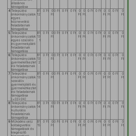
általános
támogatása
4
Települési
B1
0 Ft
0
0 Ft
0 Ft
0 Ft
0
0
0 Ft
0 Ft
0
0
0 Ft
0
önkormányzatok
12
Ft
Ft
Ft
Ft
Ft
Ft
egyes
köznevelési
feladatainak
támogatása
5
Települési
B1
0 Ft
0
0 Ft
0 Ft
0 Ft
0
0
0 Ft
0 Ft
0
0
0 Ft
0
önkormányzatok
13
Ft
Ft
Ft
Ft
Ft
Ft
egyes szociális
1
és gyermekjóléti
feladatainak
támogatása
6
Települési
B1
0 Ft
0
0 Ft
0 Ft
0 Ft
0
0
0 Ft
0 Ft
0
0
0 Ft
0
önkormányzatok
13
Ft
Ft
Ft
Ft
Ft
Ft
gyermekétkeztet
2
ési feladatainak
támogatása
7
Települési
B1
0 Ft
0
0 Ft
0 Ft
0 Ft
0
0
0 Ft
0 Ft
0
0
0 Ft
0
önkormányzatok
13
Ft
Ft
Ft
Ft
Ft
Ft
szociális
gyermekjóléti és
gyermekétkeztet
ési feladatainak
támogatása
(=03+04)
8
Települési
B1
0 Ft
0
0 Ft
0 Ft
0 Ft
0
0
0 Ft
0 Ft
0
0
0 Ft
0
önkormányzatok
14
Ft
Ft
Ft
Ft
Ft
Ft
kulturális
feladatainak
támogatása
9
Működési célú
B1
0 Ft
0
0 Ft
0 Ft
0 Ft
0
0
0 Ft
0 Ft
0
0
0 Ft
0
költségvetési
15
Ft
Ft
Ft
Ft
Ft
Ft
támogatások és
kiegészítő