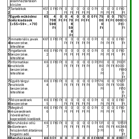
államháztartáson
kívülre
7
Tartalékok
K51
0 Ft
0 Ft
0
0
0
0
0
0 Ft
0
0
0
0 Ft
0
2
3
Ft
Ft
Ft
Ft
Ft
Ft
Ft
Ft
Ft
7
Egyéb működési
K5
4
0
0
4
0
0
0
0 Ft
75
0
0
75
75
3
célú kiadások
708
Ft
Ft
70
Ft
Ft
Ft
00
Ft
Ft
000
00
(=55+59+...+70)
598
8
0
Ft
0
Ft
59
Ft
Ft
8
Ft
7
Immateriális javak
K61
0 Ft
0 Ft
0
0
0
0
0
0 Ft
0
0
0
0 Ft
0
4
beszerzése,
Ft
Ft
Ft
Ft
Ft
Ft
Ft
Ft
Ft
létesítése
7
Ingatlanok
K6
0 Ft
0 Ft
0
0
0
0
0
0 Ft
0
0
0
0 Ft
0
5
beszerzése,
2
Ft
Ft
Ft
Ft
Ft
Ft
Ft
Ft
Ft
létesítése
7
Informatikai
K6
0 Ft
0 Ft
0
0
0
0
0
0 Ft
310
0
0
310
31
6
eszközök
3
Ft
Ft
Ft
Ft
Ft
80
Ft
Ft
800
0
beszerzése,
0
Ft
80
létesítése
Ft
0
Ft
7
Egyéb tárgyi
K6
0 Ft
0 Ft
0
0
0
0
0
0 Ft
176
0
0
176
17
7
eszközök
4
Ft
Ft
Ft
Ft
Ft
100
Ft
Ft
100
6
beszerzése,
Ft
Ft
10
létesítése
0
Ft
7
Részesedések
K6
0 Ft
0 Ft
0
0
0
0
0
0 Ft
0
0
0
0 Ft
0
8
beszerzése
5
Ft
Ft
Ft
Ft
Ft
Ft
Ft
Ft
Ft
7
Meglévő
K6
0 Ft
0 Ft
0
0
0
0
0
0 Ft
0
0
0
0 Ft
0
9
részesedések
6
Ft
Ft
Ft
Ft
Ft
Ft
Ft
Ft
Ft
növeléséhez
kapcsolódó kiadások
8
Beruházási célú
K6
0 Ft
0 Ft
0
0
0
0
0
0 Ft
131
0
0
131
131
0
előzetesen
7
Ft
Ft
Ft
Ft
Ft
46
Ft
Ft
463
46
felszámított általános
3 Ft
Ft
3
forgalmi adó
Ft
8
Beruházások
K6
0 Ft
0
0
0
0
0
0
0 Ft
618
0
0
618
61