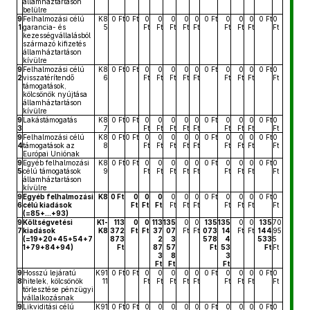
államháztartáson
belülre
9
Felhalmozási célú
K8
0 Ft
0 Ft
0
0
0
0
0
0 Ft
0
0
0
0 Ft
0
1
garancia- és
5
Ft
Ft
Ft
Ft
Ft
Ft
Ft
Ft
Ft
kezességvállalásból
származó kifizetés
államháztartáson
kívülre
9
Felhalmozási célú
K8
0 Ft
0 Ft
0
0
0
0
0
0 Ft
0
0
0
0 Ft
0
2
visszatérítendő
6
Ft
Ft
Ft
Ft
Ft
Ft
Ft
Ft
Ft
támogatások,
kölcsönök nyújtása
államháztartáson
kívülre
9
Lakástámogatás
K8
0 Ft
0 Ft
0
0
0
0
0
0 Ft
0
0
0
0 Ft
0
3
7
Ft
Ft
Ft
Ft
Ft
Ft
Ft
Ft
Ft
9
Felhalmozási célú
K8
0 Ft
0 Ft
0
0
0
0
0
0 Ft
0
0
0
0 Ft
0
4
támogatások az
8
Ft
Ft
Ft
Ft
Ft
Ft
Ft
Ft
Ft
Európai Uniónak
9
Egyéb felhalmozási
K8
0 Ft
0 Ft
0
0
0
0
0
0 Ft
0
0
0
0 Ft
0
5
célú támogatások
9
Ft
Ft
Ft
Ft
Ft
Ft
Ft
Ft
Ft
államháztartáson
kívülre
9
Egyéb felhalmozási
K8
0 Ft
0
0
0
0
0
0
0 Ft
0
0
0
0 Ft
0
6
célú kiadások
Ft
Ft
Ft
Ft
Ft
Ft
Ft
Ft
Ft
Ft
(=85+...+93)
9
Költségvetési
K1-
113
0
0
113
135
0
0
135
135
0
0
135
70
7
kiadások
K8
372
Ft
Ft
37
07
Ft
Ft
073
14
Ft
Ft
144
95
(=19+20+45+54+7
873
2
3
578
4
533
5
1+79+84+94)
Ft
87
57
Ft
53
Ft
Ft
3
8
3
Ft
Ft
Ft
9
Hosszú lejáratú
K91
0 Ft
0 Ft
0
0
0
0
0
0 Ft
0
0
0
0 Ft
0
8
hitelek, kölcsönök
11
Ft
Ft
Ft
Ft
Ft
Ft
Ft
Ft
Ft
törlesztése pénzügyi
vállalkozásnak
9
Likviditási célú
K91
0 Ft
0 Ft
0
0
0
0
0
0 Ft
0
0
0
0 Ft
0