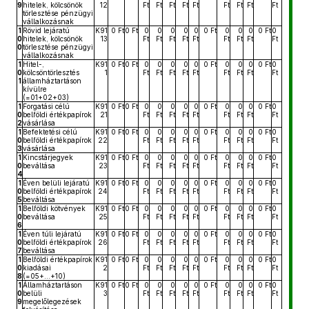
9
hitelek, kölcsönök
12
Ft
Ft
Ft
Ft
Ft
Ft
Ft
Ft
Ft
törlesztése pénzügyi
vállalkozásnak
1
Rövid lejáratú
K91
0 Ft
0 Ft
0
0
0
0
0
0 Ft
0
0
0
0 Ft
0
0
hitelek, kölcsönök
13
Ft
Ft
Ft
Ft
Ft
Ft
Ft
Ft
Ft
0
törlesztése pénzügyi
vállalkozásnak
1
Hitel-,
K91
0 Ft
0 Ft
0
0
0
0
0
0 Ft
0
0
0
0 Ft
0
0
kölcsöntörlesztés
1
Ft
Ft
Ft
Ft
Ft
Ft
Ft
Ft
Ft
1
államháztartáson
kívülre
(=01+02+03)
1
Forgatási célú
K91
0 Ft
0 Ft
0
0
0
0
0
0 Ft
0
0
0
0 Ft
0
0
belföldi értékpapírok
21
Ft
Ft
Ft
Ft
Ft
Ft
Ft
Ft
Ft
2
vásárlása
1
Befektetési célú
K91
0 Ft
0 Ft
0
0
0
0
0
0 Ft
0
0
0
0 Ft
0
0
belföldi értékpapírok
22
Ft
Ft
Ft
Ft
Ft
Ft
Ft
Ft
Ft
3
vásárlása
1
Kincstárjegyek
K91
0 Ft
0 Ft
0
0
0
0
0
0 Ft
0
0
0
0 Ft
0
0
beváltása
23
Ft
Ft
Ft
Ft
Ft
Ft
Ft
Ft
Ft
4
1
Éven belüli lejáratú
K91
0 Ft
0 Ft
0
0
0
0
0
0 Ft
0
0
0
0 Ft
0
0
belföldi értékpapírok
24
Ft
Ft
Ft
Ft
Ft
Ft
Ft
Ft
Ft
5
beváltása
1
Belföldi kötvények
K91
0 Ft
0 Ft
0
0
0
0
0
0 Ft
0
0
0
0 Ft
0
0
beváltása
25
Ft
Ft
Ft
Ft
Ft
Ft
Ft
Ft
Ft
6
1
Éven túli lejáratú
K91
0 Ft
0 Ft
0
0
0
0
0
0 Ft
0
0
0
0 Ft
0
0
belföldi értékpapírok
26
Ft
Ft
Ft
Ft
Ft
Ft
Ft
Ft
Ft
7
beváltása
1
Belföldi értékpapírok
K91
0 Ft
0 Ft
0
0
0
0
0
0 Ft
0
0
0
0 Ft
0
0
kiadásai
2
Ft
Ft
Ft
Ft
Ft
Ft
Ft
Ft
Ft
8
(=05+...+10)
1
Államháztartáson
K91
0 Ft
0 Ft
0
0
0
0
0
0 Ft
0
0
0
0 Ft
0
0
belüli
3
Ft
Ft
Ft
Ft
Ft
Ft
Ft
Ft
Ft
9
megelőlegezések