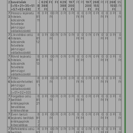
2
bevételek
-
629
Ft
Ft
629
197
Ft
Ft
197
268
Ft
Ft
268
95
(=15+21+35+51
B
388
388
200
200
155
155
5 Ft
+57+63+69)
7
Ft
Ft
Ft
Ft
Ft
Ft
7
Hosszú lejáratú
B
0 Ft
0
0 Ft
0 Ft
0 Ft
0
0
0 Ft
0 Ft
0
0
0 Ft
0
3
hitelek,
81
Ft
Ft
Ft
Ft
Ft
Ft
kölcsönök
11
felvétele
pénzügyi
vállalkozástól
7
Likviditási célú
B
0 Ft
0
0 Ft
0 Ft
0 Ft
0
0
0 Ft
0 Ft
0
0
0 Ft
0
4
hitelek,
81
Ft
Ft
Ft
Ft
Ft
Ft
kölcsönök
12
felvétele
pénzügyi
vállalkozástól
7
Rövid lejáratú
B
0 Ft
0
0 Ft
0 Ft
0 Ft
0
0
0 Ft
0 Ft
0
0
0 Ft
0
5
hitelek,
81
Ft
Ft
Ft
Ft
Ft
Ft
kölcsönök
13
felvétele
pénzügyi
vállalkozástól
7
Hitel-,
B
0 Ft
0
0 Ft
0 Ft
0 Ft
0
0
0 Ft
0 Ft
0
0
0 Ft
0
6
kölcsönfelvétel
81
Ft
Ft
Ft
Ft
Ft
Ft
pénzügyi
1
vállalkozástól
(=01+02+03)
7
Forgatási célú
B
0 Ft
0
0 Ft
0 Ft
0 Ft
0
0
0 Ft
0 Ft
0
0
0 Ft
0
7
belföldi
81
Ft
Ft
Ft
Ft
Ft
Ft
értékpapírok
21
beváltása,
értékesítése
7
Éven belüli
B
0 Ft
0
0 Ft
0 Ft
0 Ft
0
0
0 Ft
0 Ft
0
0
0 Ft
0
8
lejáratú belföldi
81
Ft
Ft
Ft
Ft
Ft
Ft
értékpapírok
2
kibocsátása
2
7
Befektetési célú
B
0 Ft
0
0 Ft
0 Ft
0 Ft
0
0
0 Ft
0 Ft
0
0
0 Ft
0
9
belföldi
81
Ft
Ft
Ft
Ft
Ft
Ft