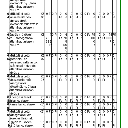
kölcsönök nyújtása
államháztartáson
belülre
6
Működési célú
K5
0 Ft
0 Ft
0
0
0
0
0
0 Ft
0
0
0
0 Ft
0
4
visszatérítendő
05
Ft
Ft
Ft
Ft
Ft
Ft
Ft
Ft
Ft
támogatások,
kölcsönök törlesztése
államháztartáson
belülre
6
Egyéb működési
K5
4
0 Ft
0
4
0
0
0
0 Ft
75
0
0
75
75
5
célú támogatások
06
708
Ft
70
Ft
Ft
Ft
00
Ft
Ft
000
00
államháztartáson
598
8
0
Ft
0
belülre
Ft
59
Ft
Ft
8
Ft
6
Működési célú
K5
0 Ft
0 Ft
0
0
0
0
0
0 Ft
0
0
0
0 Ft
0
6
garancia- és
07
Ft
Ft
Ft
Ft
Ft
Ft
Ft
Ft
Ft
kezességvállalásból
származó kifizetés
államháztartáson
kívülre
6
Működési célú
K5
0 Ft
0 Ft
0
0
0
0
0
0 Ft
0
0
0
0 Ft
0
7
visszatérítendő
08
Ft
Ft
Ft
Ft
Ft
Ft
Ft
Ft
Ft
támogatások,
kölcsönök nyújtása
államháztartáson
kívülre
6
Árkiegészítések,
K5
0 Ft
0 Ft
0
0
0
0
0
0 Ft
0
0
0
0 Ft
0
8
ártámogatások
09
Ft
Ft
Ft
Ft
Ft
Ft
Ft
Ft
Ft
6
Kamattámogatások
K51
0 Ft
0 Ft
0
0
0
0
0
0 Ft
0
0
0
0 Ft
0
9
0
Ft
Ft
Ft
Ft
Ft
Ft
Ft
Ft
Ft
7
Működési célú
K51
0 Ft
0 Ft
0
0
0
0
0
0 Ft
0
0
0
0 Ft
0
0
támogatások az
1
Ft
Ft
Ft
Ft
Ft
Ft
Ft
Ft
Ft
Európai Uniónak
7
Egyéb működési
K51
0 Ft
0 Ft
0
0
0
0
0
0 Ft
0
0
0
0 Ft
0
1
célú támogatások
2
Ft
Ft
Ft
Ft
Ft
Ft
Ft
Ft
Ft