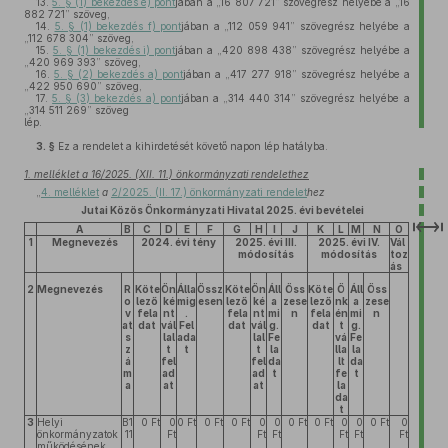
13.
5. § (1) bekezdés e) pont
jában a „16 807 721” szövegrész helyébe a „16
882 721” szöveg,
14.
5. § (1) bekezdés f) pont
jában a „112 059 941” szövegrész helyébe a
„112 678 304” szöveg,
15.
5. § (1) bekezdés i) pont
jában a „420 898 438” szövegrész helyébe a
„420 969 393” szöveg,
16.
5. § (2) bekezdés a) pont
jában a „417 277 918” szövegrész helyébe a
„422 950 690” szöveg,
17.
5. § (3) bekezdés a) pont
jában a „314 440 314” szövegrész helyébe a
„314 511 269” szöveg
lép.
3. §
Ez a rendelet a kihirdetését követő napon lép hatályba.
1. melléklet a 16/2025. (XII. 11.) önkormányzati rendelethez
„
4. melléklet
a
2/2025. (II. 17.) önkormányzati rendelet
hez
Jutai Közös Önkormányzati Hivatal 202
5
. évi bevételei
A
B
C
D
E
F
G
H
I
J
K
L
M
N
O
1
Megnevezés
2024. évi tény
2025. évi III.
2025. évi IV.
Vál
módosítás
módosítás
toz
ás
2
Megnevezés
R
Köte
Ön
Álla
Össz
Köte
Ön
Áll
Öss
Köte
Ö
Áll
Öss
o
lező
ké
mig
esen
lező
ké
a
zese
lező
nk
a
zese
v
fela
nt
.
fela
nt
mi
n
fela
én
mi
n
at
dat
vál
Fel
dat
vál
g.
dat
t
g.
s
lal
ada
lal
Fe
vá
Fe
z
t
t
t
la
lla
la
á
fel
fel
da
lt
da
m
ad
ad
t
fe
t
a
at
at
la
da
t
3
Helyi
B1
0 Ft
0
0 Ft
0 Ft
0 Ft
0
0
0 Ft
0 Ft
0
0
0 Ft
0
önkormányzatok
11
Ft
Ft
Ft
Ft
Ft
Ft
működésének