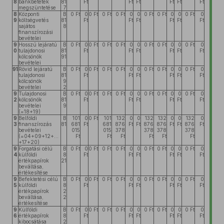
8
bankbetétek
81
Ft
Ft
Ft
Ft
Ft
Ft
megszüntetése
7
8
Központi
B
0 Ft
0
0 Ft
0 Ft
0 Ft
0
0
0 Ft
0 Ft
0
0
0 Ft
0
9
költségvetés
81
Ft
Ft
Ft
Ft
Ft
Ft
sajátos
8
finanszírozási
bevételei
9
Hosszú lejáratú
B
0 Ft
0
0 Ft
0 Ft
0 Ft
0
0
0 Ft
0 Ft
0
0
0 Ft
0
0
tulajdonosi
81
Ft
Ft
Ft
Ft
Ft
Ft
kölcsönök
91
bevételei
91
Rövid lejáratú
B
0 Ft
0
0 Ft
0 Ft
0 Ft
0
0
0 Ft
0 Ft
0
0
0 Ft
0
tulajdonosi
81
Ft
Ft
Ft
Ft
Ft
Ft
kölcsönök
9
bevételei
2
9
Tulajdonosi
B
0 Ft
0
0 Ft
0 Ft
0 Ft
0
0
0 Ft
0 Ft
0
0
0 Ft
0
2
kölcsönök
81
Ft
Ft
Ft
Ft
Ft
Ft
bevételei
9
(=18+19)
9
Belföldi
B
101
0
0 Ft
101
132
0
0
132
132
0
0
132
0
3
finanszírozás
81
681
Ft
681
876
Ft
Ft
876
876
Ft
Ft
876
Ft
bevételei
015
015
378
378
378
378
(=04+09+12+...
Ft
Ft
Ft
Ft
Ft
Ft
+17+20)
9
Forgatási célú
B
0 Ft
0
0 Ft
0 Ft
0 Ft
0
0
0 Ft
0 Ft
0
0
0 Ft
0
4
külföldi
8
Ft
Ft
Ft
Ft
Ft
Ft
értékpapírok
21
beváltása,
értékesítése
9
Befektetési célú
B
0 Ft
0
0 Ft
0 Ft
0 Ft
0
0
0 Ft
0 Ft
0
0
0 Ft
0
5
külföldi
8
Ft
Ft
Ft
Ft
Ft
Ft
értékpapírok
2
beváltása,
2
értékesítése
9
Külföldi
B
0 Ft
0
0 Ft
0 Ft
0 Ft
0
0
0 Ft
0 Ft
0
0
0 Ft
0
6
értékpapírok
8
Ft
Ft
Ft
Ft
Ft
Ft
kibocsátása
2