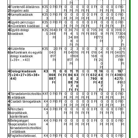
Ft
4
Fizetendő általános
K35
0 Ft
0 Ft
0
0
0
0
0
0 Ft
0
0
0
0 Ft
0
2
forgalmi adó
2
Ft
Ft
Ft
Ft
Ft
Ft
Ft
Ft
Ft
4
Kamatkiadások
K35
0 Ft
0 Ft
0
0
0
0
0
0 Ft
0
0
0
0 Ft
0
3
3
Ft
Ft
Ft
Ft
Ft
Ft
Ft
Ft
Ft
4
Egyéb pénzügyi
K35
0 Ft
0 Ft
0
0
0
0
0
0 Ft
0
0
0
0 Ft
0
4
műveletek kiadásai
4
Ft
Ft
Ft
Ft
Ft
Ft
Ft
Ft
Ft
4
Egyéb dologi
K35
364
0 Ft
0
36
70
0
0
705
39
0
0
399
-3
5
kiadások
5
348
Ft
4
5
Ft
Ft
880
9
Ft
Ft
773
06
Ft
34
88
Ft
773
Ft
10
8
0
Ft
7
Ft
Ft
Ft
4
Különféle
K35
2
0 Ft
0
2
3
0
0
3
2
0
0
2
-9
6
befizetések és egyéb
040
Ft
04
016
Ft
Ft
016
04
Ft
Ft
040
75
dologi kiadások
817
0
168
168
0
250
91
(=39+...+43)
Ft
817
Ft
Ft
25
Ft
8
Ft
0
Ft
Ft
4
Dologi kiadások
K3
11
0
0
11
11
0
0
11
19
0
0
19
7
7
(=24+27+35+38+
868
Ft
Ft
86
63
Ft
Ft
632
43
Ft
Ft
439
80
44)
887
8
2
790
9
427
6
Ft
88
79
Ft
42
Ft
63
7
0
7
7
Ft
Ft
Ft
Ft
4
Társadalombiztosítás
K41
0 Ft
0 Ft
0
0
0
0
0
0 Ft
0
0
0
0 Ft
0
8
i ellátások
Ft
Ft
Ft
Ft
Ft
Ft
Ft
Ft
Ft
4
Családi támogatások
K4
0 Ft
0 Ft
0
0
0
0
0
0 Ft
0
0
0
0 Ft
0
9
2
Ft
Ft
Ft
Ft
Ft
Ft
Ft
Ft
Ft
5
Pénzbeli
K4
0 Ft
0 Ft
0
0
0
0
0
0 Ft
0
0
0
0 Ft
0
0
kárpótlások,
3
Ft
Ft
Ft
Ft
Ft
Ft
Ft
Ft
Ft
kártérítések
5
Betegséggel
K4
0 Ft
0 Ft
0
0
0
0
0
0 Ft
0
0
0
0 Ft
0
1
kapcsolatos (nem
4
Ft
Ft
Ft
Ft
Ft
Ft
Ft
Ft
Ft
társadalombiztosítási
) ellátások
5
Foglalkoztatással,
K4
0 Ft
0 Ft
0
0
0
0
0
0 Ft
0
0
0
0 Ft
0