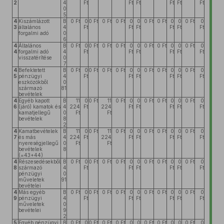
2
4
Ft
Ft
Ft
Ft
Ft
Ft
0
5
4
Kiszámlázott
B
0 Ft
0
0 Ft
0 Ft
0 Ft
0
0
0 Ft
0 Ft
0
0
0 Ft
0
3
általános
4
Ft
Ft
Ft
Ft
Ft
Ft
forgalmi adó
0
6
4
Általános
B
0 Ft
0
0 Ft
0 Ft
0 Ft
0
0
0 Ft
0 Ft
0
0
0 Ft
0
4
forgalmi adó
4
Ft
Ft
Ft
Ft
Ft
Ft
visszatérítése
0
7
4
Befektetett
B
0 Ft
0
0 Ft
0 Ft
0 Ft
0
0
0 Ft
0 Ft
0
0
0 Ft
0
5
pénzügyi
4
Ft
Ft
Ft
Ft
Ft
Ft
eszközökből
0
származó
81
bevételek
4
Egyéb kapott
B
11
0
0 Ft
11
0 Ft
0
0
0 Ft
0 Ft
0
0
0 Ft
0
6
(járó) kamatok és
4
224
Ft
224
Ft
Ft
Ft
Ft
Ft
kamatjellegű
0
Ft
Ft
bevételek
8
2
4
Kamatbevételek
B
11
0
0 Ft
11
0 Ft
0
0
0 Ft
0 Ft
0
0
0 Ft
0
7
és más
4
224
Ft
224
Ft
Ft
Ft
Ft
Ft
nyereségjellegű
0
Ft
Ft
bevételek
8
(=43+44)
4
Részesedésekből
B
0 Ft
0
0 Ft
0 Ft
0 Ft
0
0
0 Ft
0 Ft
0
0
0 Ft
0
8
származó
4
Ft
Ft
Ft
Ft
Ft
Ft
pénzügyi
0
műveletek
91
bevételei
4
Más egyéb
B
0 Ft
0
0 Ft
0 Ft
0 Ft
0
0
0 Ft
0 Ft
0
0
0 Ft
0
9
pénzügyi
4
Ft
Ft
Ft
Ft
Ft
Ft
műveletek
0
bevételei
9
2
5
Egyéb pénzügyi
B
0 Ft
0
0 Ft
0 Ft
0 Ft
0
0
0 Ft
0 Ft
0
0
0 Ft
0