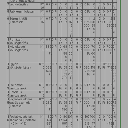
túlóra, túlszolgálat
7
Végkielégítés
K11
0 Ft
0 Ft
0
0
0
0
0
0 Ft
0
0
0
0 Ft
0
05
Ft
Ft
Ft
Ft
Ft
Ft
Ft
Ft
Ft
8
Jubileumi jutalom
K11
0 Ft
0 Ft
0
0
0
0
0
0 Ft
0
0
0
0 Ft
0
06
Ft
Ft
Ft
Ft
Ft
Ft
Ft
Ft
Ft
9
Béren kívüli
K11
0 Ft
0 Ft
0
0
1
0
0
1
2
0
0
2
15
juttatások
07
Ft
Ft
87
Ft
Ft
875
031
Ft
Ft
031
6
5
000
25
250
25
00
Ft
0
Ft
0
0
Ft
Ft
Ft
1
Ruházati
K11
0 Ft
0 Ft
0
0
0
0
0
0 Ft
0
0
0
0 Ft
0
0
költségtérítés
08
Ft
Ft
Ft
Ft
Ft
Ft
Ft
Ft
Ft
1
Közlekedési
K11
682
0 Ft
0
68
70
0
0
700
70
0
0
700
0
1
költségtérítés
09
580
Ft
2
0
Ft
Ft
000
0
Ft
Ft
000
Ft
Ft
58
00
Ft
00
Ft
0
0
0
Ft
Ft
Ft
1
Egyéb
K111
1
0 Ft
0
1
1
0
0
1
2
0
0
2 118
1
2
költségtérítések
0
052
Ft
05
08
Ft
Ft
082
118
Ft
Ft
718
03
637
2
2
718
718
Ft
6
Ft
63
718
Ft
Ft
00
7 Ft
Ft
0
Ft
1
Lakhatási
K111
0 Ft
0 Ft
0
0
0
0
0
0 Ft
0
0
0
0 Ft
0
3
támogatások
1
Ft
Ft
Ft
Ft
Ft
Ft
Ft
Ft
Ft
1
Szociális
K111
0 Ft
0 Ft
0
0
0
0
0
0 Ft
0
0
0
0 Ft
0
4
támogatások
2
Ft
Ft
Ft
Ft
Ft
Ft
Ft
Ft
Ft
1
Foglalkoztatottak
K111
2
0 Ft
0
2
1
0
0
1 196
72
0
0
723
-4
5
egyéb személyi
3
250
Ft
25
196
Ft
Ft
000
3
Ft
Ft
300
72
juttatásai
190
0
00
Ft
30
Ft
70
Ft
190
0
0
0
Ft
Ft
Ft
Ft
1
Foglalkoztatottak
K11
80
0 Ft
0
80
107
0
0
107
100
0
0
100
-6
6
személyi juttatásai
174
Ft
174
50
Ft
Ft
500
571
Ft
Ft
571
92
(=01+...+13)
881
881
0
518
47
473
9
Ft
Ft
518
Ft
3 Ft
Ft
04