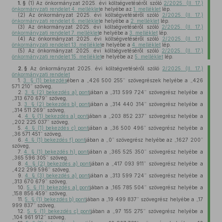
1. §
(1)
Az önkormányzat 2025. évi költségvetéséről szóló
2/2025. (II. 17.)
önkormányzati rendelet 4. melléklet
e helyébe az
1. melléklet
lép.
(2)
Az önkormányzat 2025. évi költségvetéséről szóló
2/2025. (II. 17.)
önkormányzati rendelet 6. melléklet
e helyébe a
2. melléklet
lép.
(3)
Az önkormányzat 2025. évi költségvetéséről szóló
2/2025. (II. 17.)
önkormányzati rendelet 7. melléklet
e helyébe a
3. melléklet
lép.
(4)
Az önkormányzat 2025. évi költségvetéséről szóló
2/2025. (II. 17.)
önkormányzati rendelet 13. melléklet
e helyébe a
4. melléklet
lép.
(5)
Az önkormányzat 2025. évi költségvetéséről szóló
2/2025. (II. 17.)
önkormányzati rendelet 15. melléklet
e helyébe az
5. melléklet
lép.
2. §
Az önkormányzat 2025. évi költségvetéséről szóló
2/2025. (II. 17.)
önkormányzati rendelet
1.
3. § (1) bekezdés
ében a „426 500 255” szövegrészek helyébe a „426
571 210” szöveg,
2.
3. § (2) bekezdés a) pont
jában a „313 599 724” szövegrész helyébe a
„313 670 679” szöveg,
3.
3. § (2) bekezdés b) pont
jában a „314 440 314” szövegrész helyébe a
„314 511 269” szöveg,
4.
4. § (1) bekezdés a) pont
jában a „203 852 237” szövegrész helyébe a
„202 225 037” szöveg,
5.
4. § (1) bekezdés c) pont
jában a „36 500 496” szövegrész helyébe a
„36 571 451” szöveg,
6.
4. § (1) bekezdés f) pont
jában a „0” szövegrész helyébe az „1627 200”
szöveg,
7.
4. § (1) bekezdés h) pont
jában a „365 525 350” szövegrész helyébe a
„365 596 305” szöveg,
8.
4. § (2) bekezdés a) pont
jában a „417 093 911” szövegrész helyébe a
„422 299 596” szöveg,
9.
4. § (3) bekezdés a) pont
jában a „313 599 724” szövegrész helyébe a
„313 670 679” szöveg,
10.
5. § (1) bekezdés a) pont
jában a „165 785 504” szövegrész helyébe a
„158 856 459” szöveg,
11.
5. § (1) bekezdés b) pont
jában a „19 499 837” szövegrész helyébe a „17
999 837” szöveg,
12.
5. § (1) bekezdés c) pont
jában a „97 155 275” szövegrész helyébe a
„104 961 912” szöveg,