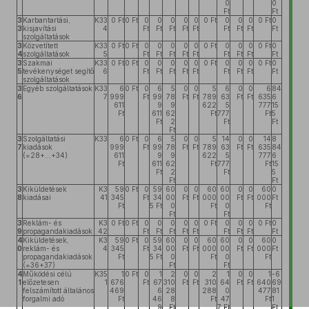
0
0
Ft
Ft
3
Karbantartási,
K33
0 Ft
0 Ft
0
0
0
0
0
0 Ft
0
0
0
0 Ft
0
3
kisjavítási
4
Ft
Ft
Ft
Ft
Ft
Ft
Ft
Ft
Ft
szolgáltatások
3
Közvetített
K33
0 Ft
0 Ft
0
0
0
0
0
0 Ft
0
0
0
0 Ft
0
4
szolgáltatások
5
Ft
Ft
Ft
Ft
Ft
Ft
Ft
Ft
Ft
3
Szakmai
K33
0 Ft
0 Ft
0
0
0
0
0
0 Ft
0
0
0
0 Ft
0
5
tevékenységet segítő
6
Ft
Ft
Ft
Ft
Ft
Ft
Ft
Ft
Ft
szolgáltatások
3
Egyéb szolgáltatások
K33
6
0 Ft
0
6
5
0
0
5
6
0
0
6
84
6
7
999
Ft
99
78
Ft
Ft
789
63
Ft
Ft
635
6
611
9
9
622
5
777
15
Ft
611
62
Ft
777
Ft
5
Ft
2
Ft
Ft
Ft
3
Szolgáltatási
K33
6
0 Ft
0
6
5
0
0
5
14
0
0
14
8
7
kiadások
999
Ft
99
78
Ft
Ft
789
63
Ft
Ft
635
84
(=28+...+34)
611
9
9
622
5
777
6
Ft
611
62
Ft
777
Ft
15
Ft
2
Ft
5
Ft
Ft
3
Kiküldetések
K3
59
0 Ft
0
59
60
0
0
60
60
0
0
60
0
8
kiadásai
41
345
Ft
34
00
Ft
Ft
000
00
Ft
Ft
000
Ft
Ft
5 Ft
0
Ft
0
Ft
Ft
Ft
3
Reklám- és
K3
0 Ft
0 Ft
0
0
0
0
0
0 Ft
0
0
0
0 Ft
0
9
propagandakiadások
42
Ft
Ft
Ft
Ft
Ft
Ft
Ft
Ft
Ft
4
Kiküldetések,
K3
59
0 Ft
0
59
60
0
0
60
60
0
0
60
0
0
reklám- és
4
345
Ft
34
00
Ft
Ft
000
00
Ft
Ft
000
Ft
propagandakiadások
Ft
5 Ft
0
Ft
0
Ft
(=36+37)
Ft
Ft
4
Működési célú
K35
1
0 Ft
0
1
2
0
0
2
1
0
0
1
-6
1
előzetesen
1
676
Ft
67
310
Ft
Ft
310
64
Ft
Ft
640
69
felszámított általános
469
6
28
288
0
477
81
forgalmi adó
Ft
46
8
Ft
47
Ft
1
9
Ft
7 Ft
Ft