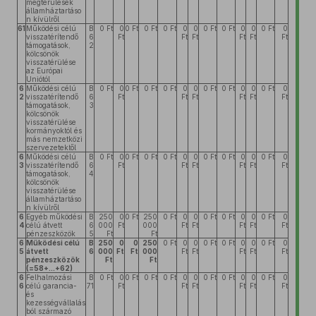
megtérülések
államháztartáso
n kívülről
61
Működési célú
B
0 Ft
0
0 Ft
0 Ft
0 Ft
0
0
0 Ft
0 Ft
0
0
0 Ft
0
visszatérítendő
6
Ft
Ft
Ft
Ft
Ft
Ft
támogatások,
2
kölcsönök
visszatérülése
az Európai
Uniótól
6
Működési célú
B
0 Ft
0
0 Ft
0 Ft
0 Ft
0
0
0 Ft
0 Ft
0
0
0 Ft
0
2
visszatérítendő
6
Ft
Ft
Ft
Ft
Ft
Ft
támogatások,
3
kölcsönök
visszatérülése
kormányoktól és
más nemzetközi
szervezetektől
6
Működési célú
B
0 Ft
0
0 Ft
0 Ft
0 Ft
0
0
0 Ft
0 Ft
0
0
0 Ft
0
3
visszatérítendő
6
Ft
Ft
Ft
Ft
Ft
Ft
támogatások,
4
kölcsönök
visszatérülése
államháztartáso
n kívülről
6
Egyéb működési
B
250
0
0 Ft
250
0 Ft
0
0
0 Ft
0 Ft
0
0
0 Ft
0
4
célú átvett
6
000
Ft
000
Ft
Ft
Ft
Ft
Ft
pénzeszközök
5
Ft
Ft
6
Működési célú
B
250
0
0
250
0 Ft
0
0
0 Ft
0 Ft
0
0
0 Ft
0
5
átvett
6
000
Ft
Ft
000
Ft
Ft
Ft
Ft
Ft
pénzeszközök
Ft
Ft
(=58+...+62)
6
Felhalmozási
B
0 Ft
0
0 Ft
0 Ft
0 Ft
0
0
0 Ft
0 Ft
0
0
0 Ft
0
6
célú garancia-
71
Ft
Ft
Ft
Ft
Ft
Ft
és
kezességvállalás
ból származó