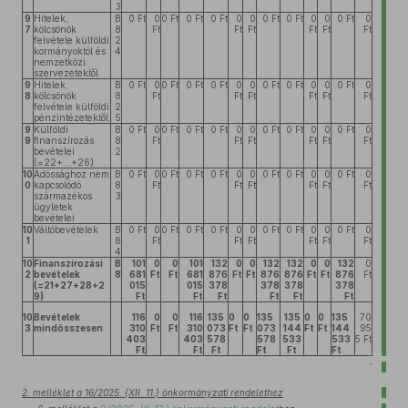
3
9
Hitelek,
B
0 Ft
0
0 Ft
0 Ft
0 Ft
0
0
0 Ft
0 Ft
0
0
0 Ft
0
7
kölcsönök
8
Ft
Ft
Ft
Ft
Ft
Ft
felvétele külföldi
2
kormányoktól és
4
nemzetközi
szervezetektől
9
Hitelek,
B
0 Ft
0
0 Ft
0 Ft
0 Ft
0
0
0 Ft
0 Ft
0
0
0 Ft
0
8
kölcsönök
8
Ft
Ft
Ft
Ft
Ft
Ft
felvétele külföldi
2
pénzintézetektől
5
9
Külföldi
B
0 Ft
0
0 Ft
0 Ft
0 Ft
0
0
0 Ft
0 Ft
0
0
0 Ft
0
9
finanszírozás
8
Ft
Ft
Ft
Ft
Ft
Ft
bevételei
2
(=22+...+26)
10
Adóssághoz nem
B
0 Ft
0
0 Ft
0 Ft
0 Ft
0
0
0 Ft
0 Ft
0
0
0 Ft
0
0
kapcsolódó
8
Ft
Ft
Ft
Ft
Ft
Ft
származékos
3
ügyletek
bevételei
10
Váltóbevételek
B
0 Ft
0
0 Ft
0 Ft
0 Ft
0
0
0 Ft
0 Ft
0
0
0 Ft
0
1
8
Ft
Ft
Ft
Ft
Ft
Ft
4
10
Finanszírozási
B
101
0
0
101
132
0
0
132
132
0
0
132
0
2
bevételek
8
681
Ft
Ft
681
876
Ft
Ft
876
876
Ft
Ft
876
Ft
(=21+27+28+2
015
015
378
378
378
378
9)
Ft
Ft
Ft
Ft
Ft
Ft
10
Bevételek
116
0
0
116
135
0
0
135
135
0
0
135
70
3
mindösszesen
310
Ft
Ft
310
073
Ft
Ft
073
144
Ft
Ft
144
95
403
403
578
578
533
533
5 Ft
Ft
Ft
Ft
Ft
Ft
Ft
”
2. melléklet a 16/2025. (XII. 11.) önkormányzati rendelethez