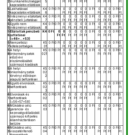
2
munkanélküliséggel
5
Ft
Ft
Ft
Ft
Ft
Ft
Ft
Ft
Ft
kapcsolatos ellátások
5
Lakhatással
K4
0 Ft
0 Ft
0
0
0
0
0
0 Ft
0
0
0
0 Ft
0
3
kapcsolatos ellátások
6
Ft
Ft
Ft
Ft
Ft
Ft
Ft
Ft
Ft
5
Intézményi ellátottak
K4
0 Ft
0 Ft
0
0
0
0
0
0 Ft
0
0
0
0 Ft
0
4
pénzbeli juttatásai
7
Ft
Ft
Ft
Ft
Ft
Ft
Ft
Ft
Ft
5
Egyéb nem
K4
0 Ft
0 Ft
0
0
0
0
0
0 Ft
0
0
0
0 Ft
0
5
intézményi ellátások
8
Ft
Ft
Ft
Ft
Ft
Ft
Ft
Ft
Ft
5
Ellátottak pénzbeli
K4
0 Ft
0
0
0
0
0
0
0 Ft
0
0
0
0 Ft
0
6
juttatásai
Ft
Ft
Ft
Ft
Ft
Ft
Ft
Ft
Ft
Ft
(=46+...+53)
5
Nemzetközi
K5
0 Ft
0 Ft
0
0
0
0
0
0 Ft
0
0
0
0 Ft
0
7
kötelezettségek
01
Ft
Ft
Ft
Ft
Ft
Ft
Ft
Ft
Ft
5
A helyi
K5
0 Ft
0 Ft
0
0
0
0
0
0 Ft
0
0
0
0 Ft
0
8
önkormányzatok
021
Ft
Ft
Ft
Ft
Ft
Ft
Ft
Ft
Ft
előző évi
elszámolásából
származó kiadások
5
A helyi
K5
0 Ft
0 Ft
0
0
0
0
0
0 Ft
0
0
0
0 Ft
0
9
önkormányzatok
02
Ft
Ft
Ft
Ft
Ft
Ft
Ft
Ft
Ft
törvényi előíráson
2
alapuló befizetései
6
Egyéb elvonások,
K5
0 Ft
0 Ft
0
0
0
0
0
0 Ft
0
0
0
0 Ft
0
0
befizetések
02
Ft
Ft
Ft
Ft
Ft
Ft
Ft
Ft
Ft
3
6
Elvonások és
K5
0 Ft
0 Ft
0
0
0
0
0
0 Ft
0
0
0
0 Ft
0
1
befizetések
02
Ft
Ft
Ft
Ft
Ft
Ft
Ft
Ft
Ft
(=56+57+58)
6
Működési célú
K5
0 Ft
0 Ft
0
0
0
0
0
0 Ft
0
0
0
0 Ft
0
2
garancia- és
03
Ft
Ft
Ft
Ft
Ft
Ft
Ft
Ft
Ft
kezességvállalásból
származó kifizetés
államháztartáson
belülre
6
Működési célú
K5
0 Ft
0 Ft
0
0
0
0
0
0 Ft
0
0
0
0 Ft
0
3
visszatérítendő
04
Ft
Ft
Ft
Ft
Ft
Ft
Ft
Ft
Ft
támogatások,