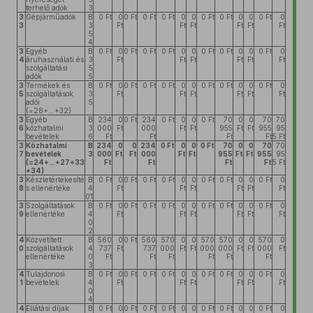
terhelő adók
3
3
Gépjárműadók
B
0 Ft
0
0 Ft
0 Ft
0 Ft
0
0
0 Ft
0 Ft
0
0
0 Ft
0
3
3
Ft
Ft
Ft
Ft
Ft
Ft
5
4
3
Egyéb
B
0 Ft
0
0 Ft
0 Ft
0 Ft
0
0
0 Ft
0 Ft
0
0
0 Ft
0
4
áruhasználati és
3
Ft
Ft
Ft
Ft
Ft
Ft
szolgáltatási
5
adók
5
3
Termékek és
B
0 Ft
0
0 Ft
0 Ft
0 Ft
0
0
0 Ft
0 Ft
0
0
0 Ft
0
5
szolgáltatások
3
Ft
Ft
Ft
Ft
Ft
Ft
adói
5
(=28+...+32)
3
Egyéb
B
234
0
0 Ft
234
0 Ft
0
0
0 Ft
70
0
0
70
70
6
közhatalmi
3
000
Ft
000
Ft
Ft
955
Ft
Ft
955
95
bevételek
6
Ft
Ft
Ft
Ft
5 Ft
3
Közhatalmi
B
234
0
0
234
0 Ft
0
0
0 Ft
70
0
0
70
70
7
bevételek
3
000
Ft
Ft
000
Ft
Ft
955
Ft
Ft
955
95
(=24+...+27+33
Ft
Ft
Ft
Ft
5 Ft
+34)
3
Készletértékesíté
B
0 Ft
0
0 Ft
0 Ft
0 Ft
0
0
0 Ft
0 Ft
0
0
0 Ft
0
8
s ellenértéke
4
Ft
Ft
Ft
Ft
Ft
Ft
01
3
Szolgáltatások
B
0 Ft
0
0 Ft
0 Ft
0 Ft
0
0
0 Ft
0 Ft
0
0
0 Ft
0
9
ellenértéke
4
Ft
Ft
Ft
Ft
Ft
Ft
0
2
4
Közvetített
B
560
0
0 Ft
560
570
0
0
570
570
0
0
570
0
0
szolgáltatások
4
737
Ft
737
000
Ft
Ft
000
000
Ft
Ft
000
Ft
ellenértéke
0
Ft
Ft
Ft
Ft
Ft
Ft
3
4
Tulajdonosi
B
0 Ft
0
0 Ft
0 Ft
0 Ft
0
0
0 Ft
0 Ft
0
0
0 Ft
0
1
bevételek
4
Ft
Ft
Ft
Ft
Ft
Ft
0
4
4
Ellátási díjak
B
0 Ft
0
0 Ft
0 Ft
0 Ft
0
0
0 Ft
0 Ft
0
0
0 Ft
0