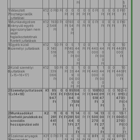
Ft
5
Ft
1
Választott
K12
0 Ft
0 Ft
0
0
0
0
0
0 Ft
0
0
0
0 Ft
0
7
tisztségviselők
1
Ft
Ft
Ft
Ft
Ft
Ft
Ft
Ft
Ft
juttatásai
1
Munkavégzésre
K12
193
0 Ft
0
193
0
0
0
0 Ft
0
0
0
0 Ft
0
8
irányuló egyéb
2
548
Ft
54
Ft
Ft
Ft
Ft
Ft
Ft
Ft
jogviszonyban nem
Ft
8
saját
Ft
foglalkoztatottnak
fizetett juttatások
1
Egyéb külső
K12
5
0 Ft
0
5
1
0
0
1
1
0
0
1
0
9
személyi juttatások
3
145
Ft
145
44
Ft
Ft
440
44
Ft
Ft
440
Ft
518
518
0
000
0
000
Ft
Ft
00
Ft
00
Ft
0
0
Ft
Ft
2
Külső személyi
K12
5
0 Ft
0
5
1
0
0
1
1
0
0
1
0
0
juttatások
339
Ft
33
44
Ft
Ft
440
44
Ft
Ft
440
Ft
(=15+16+17)
066
9
0
000
0
000
Ft
06
00
Ft
00
Ft
6
0
0
Ft
Ft
Ft
2
Személyi juttatások
K1
85
0
0
85
108
0
0
108
102
0
0
102
-6
1
(=14+18)
513
Ft
Ft
513
94
Ft
Ft
940
011
Ft
Ft
011
92
947
94
0
518
47
473
9
Ft
7
518
Ft
3
Ft
04
Ft
Ft
Ft
5
Ft
2
Munkaadókat
K2
11
0
0
11
14
0
0
14
13
0
0
13
-1
2
terhelő járulékok és
281
Ft
Ft
281
50
Ft
Ft
500
00
Ft
Ft
000
50
szociális
441
44
0
270
0
270
0
hozzájárulási adó
Ft
1 Ft
27
Ft
27
Ft
00
0
0
0
Ft
Ft
Ft
2
Szakmai anyagok
K31
0 Ft
0 Ft
0
0
0
0
0
0 Ft
0
0
0
0 Ft
0
3
beszerzése
1
Ft
Ft
Ft
Ft
Ft
Ft
Ft
Ft
Ft