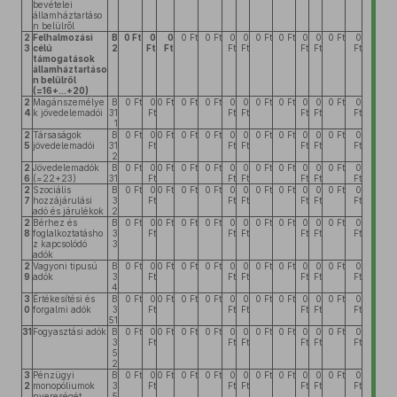
bevételei
államháztartáso
n belülről
2
Felhalmozási
B
0 Ft
0
0
0 Ft
0 Ft
0
0
0 Ft
0 Ft
0
0
0 Ft
0
3
célú
2
Ft
Ft
Ft
Ft
Ft
Ft
Ft
támogatások
államháztartáso
n belülről
(=16+...+20)
2
Magánszemélye
B
0 Ft
0
0 Ft
0 Ft
0 Ft
0
0
0 Ft
0 Ft
0
0
0 Ft
0
4
k jövedelemadói
31
Ft
Ft
Ft
Ft
Ft
Ft
1
2
Társaságok
B
0 Ft
0
0 Ft
0 Ft
0 Ft
0
0
0 Ft
0 Ft
0
0
0 Ft
0
5
jövedelemadói
31
Ft
Ft
Ft
Ft
Ft
Ft
2
2
Jövedelemadók
B
0 Ft
0
0 Ft
0 Ft
0 Ft
0
0
0 Ft
0 Ft
0
0
0 Ft
0
6
(=22+23)
31
Ft
Ft
Ft
Ft
Ft
Ft
2
Szociális
B
0 Ft
0
0 Ft
0 Ft
0 Ft
0
0
0 Ft
0 Ft
0
0
0 Ft
0
7
hozzájárulási
3
Ft
Ft
Ft
Ft
Ft
Ft
adó és járulékok
2
2
Bérhez és
B
0 Ft
0
0 Ft
0 Ft
0 Ft
0
0
0 Ft
0 Ft
0
0
0 Ft
0
8
foglalkoztatásho
3
Ft
Ft
Ft
Ft
Ft
Ft
z kapcsolódó
3
adók
2
Vagyoni tipusú
B
0 Ft
0
0 Ft
0 Ft
0 Ft
0
0
0 Ft
0 Ft
0
0
0 Ft
0
9
adók
3
Ft
Ft
Ft
Ft
Ft
Ft
4
3
Értékesítési és
B
0 Ft
0
0 Ft
0 Ft
0 Ft
0
0
0 Ft
0 Ft
0
0
0 Ft
0
0
forgalmi adók
3
Ft
Ft
Ft
Ft
Ft
Ft
51
31
Fogyasztási adók
B
0 Ft
0
0 Ft
0 Ft
0 Ft
0
0
0 Ft
0 Ft
0
0
0 Ft
0
3
Ft
Ft
Ft
Ft
Ft
Ft
5
2
3
Pénzügyi
B
0 Ft
0
0 Ft
0 Ft
0 Ft
0
0
0 Ft
0 Ft
0
0
0 Ft
0
2
monopóliumok
3
Ft
Ft
Ft
Ft
Ft
Ft
nyereségét
5