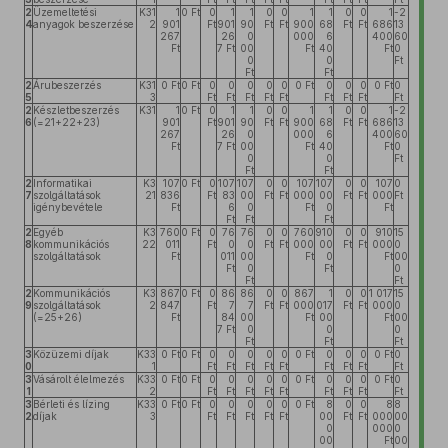
2
Üzemeltetési
K31
1
0 Ft
0
1
1
0
0
1
1
0
0
1
-2
4
anyagok beszerzése
2
901
Ft
901
90
Ft
Ft
900
68
Ft
Ft
686
13
267
26
0
000
6
400
60
Ft
7 Ft
00
Ft
40
Ft
0
0
0
Ft
Ft
Ft
2
Árubeszerzés
K31
0 Ft
0 Ft
0
0
0
0
0
0 Ft
0
0
0
0 Ft
0
5
3
Ft
Ft
Ft
Ft
Ft
Ft
Ft
Ft
Ft
2
Készletbeszerzés
K31
1
0 Ft
0
1
1
0
0
1
1
0
0
1
-2
6
(=21+22+23)
901
Ft
901
90
Ft
Ft
900
68
Ft
Ft
686
13
267
26
0
000
6
400
60
Ft
7 Ft
00
Ft
40
Ft
0
0
0
Ft
Ft
Ft
2
Informatikai
K3
107
0 Ft
0
107
107
0
0
107
107
0
0
107
0
7
szolgáltatások
21
836
Ft
83
00
Ft
Ft
000
00
Ft
Ft
000
Ft
igénybevétele
Ft
6
0
Ft
0
Ft
Ft
Ft
Ft
2
Egyéb
K3
760
0 Ft
0
76
76
0
0
760
910
0
0
910
15
8
kommunikációs
22
011
Ft
0
0
Ft
Ft
000
00
Ft
Ft
000
0
szolgáltatások
Ft
011
00
Ft
0
Ft
00
Ft
0
Ft
0
Ft
Ft
2
Kommunikációs
K3
867
0 Ft
0
86
86
0
0
867
1
0
0
1 017
15
9
szolgáltatások
2
847
Ft
7
7
Ft
Ft
000
017
Ft
Ft
000
0
(=25+26)
Ft
84
00
Ft
00
Ft
00
7 Ft
0
0
0
Ft
Ft
Ft
3
Közüzemi díjak
K33
0 Ft
0 Ft
0
0
0
0
0
0 Ft
0
0
0
0 Ft
0
0
1
Ft
Ft
Ft
Ft
Ft
Ft
Ft
Ft
Ft
3
Vásárolt élelmezés
K33
0 Ft
0 Ft
0
0
0
0
0
0 Ft
0
0
0
0 Ft
0
1
2
Ft
Ft
Ft
Ft
Ft
Ft
Ft
Ft
Ft
3
Bérleti és lízing
K33
0 Ft
0 Ft
0
0
0
0
0
0 Ft
8
0
0
8
8
2
díjak
3
Ft
Ft
Ft
Ft
Ft
00
Ft
Ft
000
00
0
000
0
00
Ft
00