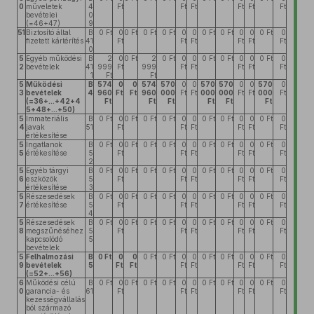
0
műveletek
4
Ft
Ft
Ft
Ft
Ft
Ft
bevételei
0
(=46+47)
9
51
Biztosító által
B
0 Ft
0
0 Ft
0 Ft
0 Ft
0
0
0 Ft
0 Ft
0
0
0 Ft
0
fizetett kártérítés
41
Ft
Ft
Ft
Ft
Ft
Ft
0
5
Egyéb működési
B
2
0
0 Ft
2
0 Ft
0
0
0 Ft
0 Ft
0
0
0 Ft
0
2
bevételek
41
999
Ft
999
Ft
Ft
Ft
Ft
Ft
1
Ft
Ft
5
Működési
B
574
0
0
574
570
0
0
570
570
0
0
570
0
3
bevételek
4
960
Ft
Ft
960
000
Ft
Ft
000
000
Ft
Ft
000
Ft
(=36+...+42+4
Ft
Ft
Ft
Ft
Ft
Ft
5+48+...+50)
5
Immateriális
B
0 Ft
0
0 Ft
0 Ft
0 Ft
0
0
0 Ft
0 Ft
0
0
0 Ft
0
4
javak
51
Ft
Ft
Ft
Ft
Ft
Ft
értékesítése
5
Ingatlanok
B
0 Ft
0
0 Ft
0 Ft
0 Ft
0
0
0 Ft
0 Ft
0
0
0 Ft
0
5
értékesítése
5
Ft
Ft
Ft
Ft
Ft
Ft
2
5
Egyéb tárgyi
B
0 Ft
0
0 Ft
0 Ft
0 Ft
0
0
0 Ft
0 Ft
0
0
0 Ft
0
6
eszközök
5
Ft
Ft
Ft
Ft
Ft
Ft
értékesítése
3
5
Részesedések
B
0 Ft
0
0 Ft
0 Ft
0 Ft
0
0
0 Ft
0 Ft
0
0
0 Ft
0
7
értékesítése
5
Ft
Ft
Ft
Ft
Ft
Ft
4
5
Részesedések
B
0 Ft
0
0 Ft
0 Ft
0 Ft
0
0
0 Ft
0 Ft
0
0
0 Ft
0
8
megszűnéséhez
5
Ft
Ft
Ft
Ft
Ft
Ft
kapcsolódó
5
bevételek
5
Felhalmozási
B
0 Ft
0
0
0 Ft
0 Ft
0
0
0 Ft
0 Ft
0
0
0 Ft
0
9
bevételek
5
Ft
Ft
Ft
Ft
Ft
Ft
Ft
(=52+...+56)
6
Működési célú
B
0 Ft
0
0 Ft
0 Ft
0 Ft
0
0
0 Ft
0 Ft
0
0
0 Ft
0
0
garancia- és
61
Ft
Ft
Ft
Ft
Ft
Ft
kezességvállalás
ból származó