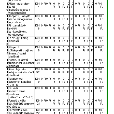
folyósítása
1
Államháztartáson
K91
0 Ft
0 Ft
0
0
0
0
0
0 Ft
0
0
0
0 Ft
0
1
belüli
4
Ft
Ft
Ft
Ft
Ft
Ft
Ft
Ft
Ft
0
megelőlegezések
visszafizetése
1
Központi, irányító
K91
0 Ft
0 Ft
0
0
0
0
0
0 Ft
0
0
0
0 Ft
0
1
szervi támogatások
5
Ft
Ft
Ft
Ft
Ft
Ft
Ft
Ft
Ft
1
folyósítása
1
Pénzeszközök
K91
0 Ft
0 Ft
0
0
0
0
0
0 Ft
0
0
0
0 Ft
0
1
lekötött
6
Ft
Ft
Ft
Ft
Ft
Ft
Ft
Ft
Ft
2
bankbetétként
elhelyezése
1
Pénzügyi lízing
K91
0 Ft
0 Ft
0
0
0
0
0
0 Ft
0
0
0
0 Ft
0
1
kiadásai
7
Ft
Ft
Ft
Ft
Ft
Ft
Ft
Ft
Ft
3
1
Központi
K91
0 Ft
0 Ft
0
0
0
0
0
0 Ft
0
0
0
0 Ft
0
1
költségvetés sajátos
8
Ft
Ft
Ft
Ft
Ft
Ft
Ft
Ft
Ft
4
finanszírozási
kiadásai
1
Hosszú lejáratú
K91
0 Ft
0 Ft
0
0
0
0
0
0 Ft
0
0
0
0 Ft
0
1
tulajdonosi kölcsönök
91
Ft
Ft
Ft
Ft
Ft
Ft
Ft
Ft
Ft
5
kiadásai
1
Rövid lejáratú
K91
0 Ft
0 Ft
0
0
0
0
0
0 Ft
0
0
0
0 Ft
0
1
tulajdonosi kölcsönök
92
Ft
Ft
Ft
Ft
Ft
Ft
Ft
Ft
Ft
6
kiadásai
1
Tulajdonosi
K91
0 Ft
0 Ft
0
0
0
0
0
0 Ft
0
0
0
0 Ft
0
1
kölcsönök kiadásai
9
Ft
Ft
Ft
Ft
Ft
Ft
Ft
Ft
Ft
7
(=18+19)
1
Belföldi
K91
0 Ft
0 Ft
0
0
0
0
0
0 Ft
0
0
0
0 Ft
0
1
finanszírozás
Ft
Ft
Ft
Ft
Ft
Ft
Ft
Ft
Ft
8
kiadásai
(=04+11+...+17+20)
1
Forgatási célú
K9
0 Ft
0 Ft
0
0
0
0
0
0 Ft
0
0
0
0 Ft
0
1
külföldi értékpapírok
21
Ft
Ft
Ft
Ft
Ft
Ft
Ft
Ft
Ft
9
vásárlása
1
Befektetési célú
K9
0 Ft
0 Ft
0
0
0
0
0
0 Ft
0
0
0
0 Ft
0
2
külföldi értékpapírok
22
Ft
Ft
Ft
Ft
Ft
Ft
Ft
Ft
Ft