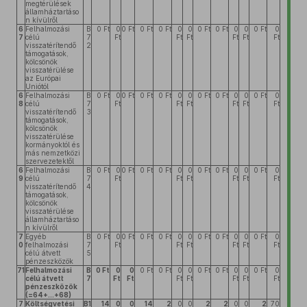
megtérülések
államháztartáso
n kívülről
6
Felhalmozási
B
0 Ft
0
0 Ft
0 Ft
0 Ft
0
0
0 Ft
0 Ft
0
0
0 Ft
0
7
célú
7
Ft
Ft
Ft
Ft
Ft
Ft
visszatérítendő
2
támogatások,
kölcsönök
visszatérülése
az Európai
Uniótól
6
Felhalmozási
B
0 Ft
0
0 Ft
0 Ft
0 Ft
0
0
0 Ft
0 Ft
0
0
0 Ft
0
8
célú
7
Ft
Ft
Ft
Ft
Ft
Ft
visszatérítendő
3
támogatások,
kölcsönök
visszatérülése
kormányoktól és
más nemzetközi
szervezetektől
6
Felhalmozási
B
0 Ft
0
0 Ft
0 Ft
0 Ft
0
0
0 Ft
0 Ft
0
0
0 Ft
0
9
célú
7
Ft
Ft
Ft
Ft
Ft
Ft
visszatérítendő
4
támogatások,
kölcsönök
visszatérülése
államháztartáso
n kívülről
7
Egyéb
B
0 Ft
0
0 Ft
0 Ft
0 Ft
0
0
0 Ft
0 Ft
0
0
0 Ft
0
0
felhalmozási
7
Ft
Ft
Ft
Ft
Ft
Ft
célú átvett
5
pénzeszközök
71
Felhalmozási
B
0 Ft
0
0
0 Ft
0 Ft
0
0
0 Ft
0 Ft
0
0
0 Ft
0
célú átvett
7
Ft
Ft
Ft
Ft
Ft
Ft
Ft
pénzeszközök
(=64+...+68)
7
Költségvetési
B1
14
0
0
14
2
0
0
2
2
0
0
2
70