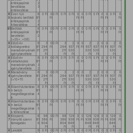
értékpapírok
2
beváltása,
3
értékesítése
8
Éven túli
B
0 Ft
0
0 Ft
0 Ft
0 Ft
0
0
0 Ft
0 Ft
0
0
0 Ft
0
0
lejáratú belföldi
81
Ft
Ft
Ft
Ft
Ft
Ft
értékpapírok
2
kibocsátása
4
81
Belföldi
B
0 Ft
0
0 Ft
0 Ft
0 Ft
0
0
0 Ft
0 Ft
0
0
0 Ft
0
értékpapírok
81
Ft
Ft
Ft
Ft
Ft
Ft
bevételei
2
(=05+..+08)
8
Előző év
B
3
0
0 Ft
3
2
0
0
2
2
0
0
2
0
2
költségvetési
81
294
Ft
294
937
Ft
Ft
937
937
Ft
Ft
937
Ft
maradványának
31
211
211
530
530
530
530
igénybevétele
Ft
Ft
Ft
Ft
Ft
Ft
8
Előző év
B
0 Ft
0
0 Ft
0 Ft
0 Ft
0
0
0 Ft
0 Ft
0
0
0 Ft
0
3
vállalkozási
81
Ft
Ft
Ft
Ft
Ft
Ft
maradványának
3
igénybevétele
2
8
Maradvány
B
3
0
0 Ft
3
2
0
0
2
2
0
0
2
0
4
igénybevétele
81
294
Ft
294
937
Ft
Ft
937
937
Ft
Ft
937
Ft
(=10+11)
3
211
211
530
530
530
530
Ft
Ft
Ft
Ft
Ft
Ft
8
Államháztartáso
B
0 Ft
0
0 Ft
0 Ft
0 Ft
0
0
0 Ft
0 Ft
0
0
0 Ft
0
5
n belüli
81
Ft
Ft
Ft
Ft
Ft
Ft
megelőlegezése
4
k
8
Államháztartáso
B
0 Ft
0
0 Ft
0 Ft
0 Ft
0
0
0 Ft
0 Ft
0
0
0 Ft
0
6
n belüli
81
Ft
Ft
Ft
Ft
Ft
Ft
megelőlegezése
5
k törlesztése
8
Központi,
B
98
0
0 Ft
98
129
0
0
129
129
0
0
129
0
7
irányító szervi
81
386
Ft
386
938
Ft
Ft
938
938
Ft
Ft
938
Ft
támogatás
6
804
804
848
848
848
848
Ft
Ft
Ft
Ft
Ft
Ft
8
Lekötött
B
0 Ft
0
0 Ft
0 Ft
0 Ft
0
0
0 Ft
0 Ft
0
0
0 Ft
0