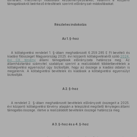
döntéseit, intézményi módosítási kezdeményezéseket, valamint a központi
támogatásokról beérkező értesítések szerinti előirányzat-módosításokat.
Részletes indokolás
Az 1. §-hoz
A költségvetési rendelet 1. §-ában meghatározott 6.259.285 E Ft bevételi és
kiadási főösszeget Magyarország 2025. évi központi költségvetéséről szóló
2024.
évi CX. törvény
állami támogatások előirányzata határozza meg. Az
államháztartási számvitel szabályai szerint a realizálódott többletbevételek a
költségvetési egyensúlyt úgy biztosítják, hogy az összege a kiadási oldalon is
megjelenik. A költségvetési bevételek és kiadások a költségvetési egyensúlyt
biztosítják.
A 2. §-hoz
A rendelet 2. §-ában meghatározott bevételek előirányzott összegeit a 2025.
évi központi költségvetési törvény alapján a települést megillető tényleges állami
támogatás összege, illetve a realizálódott bevételek összege határozza meg.
A 3. §-hoz és a 4. §-hoz