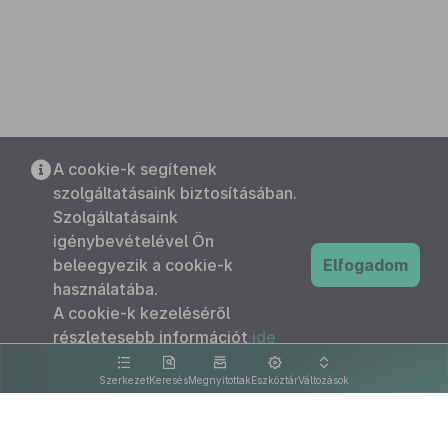
A cookie-k segítenek
szolgáltatásaink biztosításában.
Szolgáltatásaink
igénybevételével Ön
beleegyezik a cookie-k
Elfogadom
használatába.
A cookie-k kezeléséről
részletesebb információt
ide
kattintva olvashat.
Szerkezet
Keresés
Megnyitottak
Eszköztár
Változások