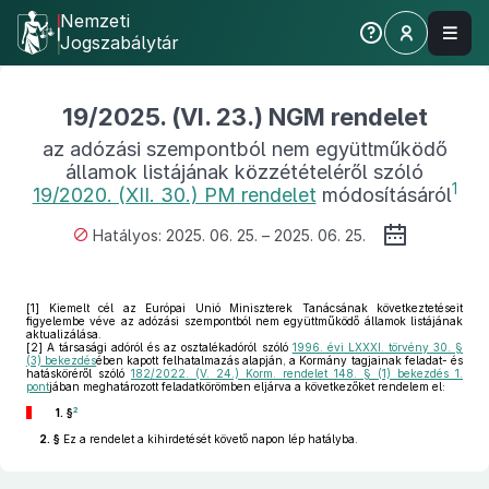
Nemzeti
Jogszabálytár
19/2025. (VI. 23.) NGM rendelet
az adózási szempontból nem együttműködő
államok listájának közzétételéről szóló
1
19/2020. (XII. 30.) PM rendelet
módosításáról
Hatályos: 2025. 06. 25. – 2025. 06. 25.
[1]
Kiemelt cél az Európai Unió Miniszterek Tanácsának következtetéseit
figyelembe véve az adózási szempontból nem együttműködő államok listájának
aktualizálása.
[2]
A társasági adóról és az osztalékadóról szóló
1996. évi LXXXI. törvény 30. §
(3) bekezdés
ében kapott felhatalmazás alapján, a Kormány tagjainak feladat- és
hatásköréről szóló
182/2022. (V. 24.) Korm. rendelet 148. § (1) bekezdés 1.
pont
jában meghatározott feladatkörömben eljárva a következőket rendelem el:
2
1. §
2. §
Ez a rendelet a kihirdetését követő napon lép hatályba.