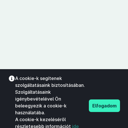
A cookie-k segítenek
szolgáltatásaink biztosításában.
Szolgáltatásaink
igénybevételével Ön
beleegyezik a cookie-k
Elfogadom
használatába.
A cookie-k kezeléséről
részletesebb információt
ide