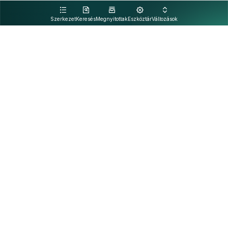
kattintva olvashat.
Szerkezet
Keresés
Megnyitottak
Eszköztár
Változások
Kapcsolat
Felhasználási feltételek
PDF
Akadálymentesítési nyilatkozat
Adatkezelési tájékoztató