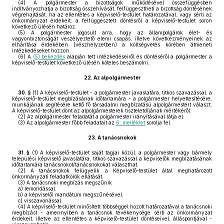
(4)
A polgármester a bizottságok működésével összefüggésben
indítványozhatja a bizottság összehívását, felfüggesztheti a bizottság döntésének
végrehajtását, ha az ellentétes a képviselő-testület határozatával, vagy sérti az
önkormányzat érdekeit; a felfüggesztett döntésről a képviselő-testület soron
következő ülésén határoz.
(5)
A polgármester jogosult arra, hogy az állampolgárok élet- és
vagyonbiztonságát veszélyeztető elemi csapás, illetve következményeinek az
elhárítása érdekében (vészhelyzetben) a költségvetés körében átmeneti
intézkedéseket hozzon.
(6)
A
(5) bekezdés
alapján tett intézkedéseiről és döntéséről a polgármester a
képviselő-testület következő ülésén köteles beszámolni.
22.
Az alpolgármester
30. §
(1)
A képviselő-testület - a polgármester javaslatára, titkos szavazással, a
képviselő-testület megbízásának időtartamára - a polgármester helyettesítésére,
munkájának segítésére kettő fő társadalmi megbízatású alpolgármestert választ.
A képviselő-testület dönt az alpolgármesterek tiszteletdíjának mértékéről.
(2)
Az alpolgármester feladatát a polgármester irányításával látja el.
(3)
Az alpolgármester főbb feladatait az
6. melléklet
sorolja fel.
23.
A tanácsnokok
31. §
(1)
A képviselő-testület saját tagjai közül, a polgármester vagy bármely
települési képviselő javaslatára, titkos szavazással a képviselők megbízatásának
időtartamára tanácsnokot/tanácsnokokat választhat.
(2)
A tanácsnokok felügyelik a Képviselő-testület által meghatározott
önkormányzati feladatkörök ellátását.
(3)
A tanácsnoki megbízás megszűnik
a)
lemondással,
b)
a képviselői mandátum megszűnésével,
c)
visszavonással.
(4)
A képviselő-testület minősített többséggel hozott határozatával a tanácsnoki
megbízást - amennyiben a tanácsnok tevékenysége sérti az önkormányzat
érdekeit, illetve az ellentétes a képviselő-testület döntéseivel, álláspontjával -