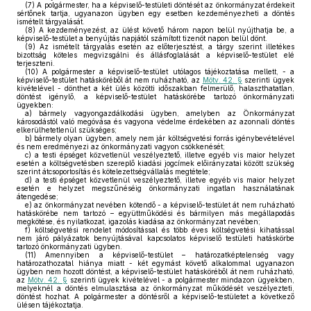
(7)
A polgármester, ha a képviselő-testületi döntését az önkormányzat érdekeit
sértőnek tartja, ugyanazon ügyben egy esetben kezdeményezheti a döntés
ismételt tárgyalását.
(8)
A kezdeményezést, az ülést követő három napon belül nyújthatja be, a
képviselő-testület a benyújtás napjától számított tizenöt napon belül dönt.
(9)
Az ismételt tárgyalás esetén az előterjesztést, a tárgy szerint illetékes
bizottság köteles megvizsgálni és állásfoglalását a képviselő-testület elé
terjeszteni.
(10)
A polgármester a képviselő-testület utólagos tájékoztatása mellett, - a
képviselő-testület hatásköréből át nem ruházható, az
Mötv. 42. §
szerinti ügyek
kivételével - dönthet a két ülés közötti időszakban felmerülő, halaszthatatlan,
döntést igénylő, a képviselő-testület hatáskörébe tartozó önkormányzati
ügyekben:
a)
bármely vagyongazdálkodási ügyben, amelyben az Önkormányzat
károsodástól való megóvása és vagyona védelme érdekében az azonnali döntés
elkerülhetetlenül szükséges;
b)
bármely olyan ügyben, amely nem jár költségvetési forrás igénybevételével
és nem eredményezi az önkormányzati vagyon csökkenését;
c)
a testi épséget közvetlenül veszélyeztető, illetve egyéb vis maior helyzet
esetén a költségvetésben szereplő kiadási jogcímek előirányzatai között szükség
szerint átcsoportosítás és kötelezettségvállalás megtétele;
d)
a testi épséget közvetlenül veszélyeztető, illetve egyéb vis maior helyzet
esetén e helyzet megszűnéséig önkormányzati ingatlan használatának
átengedése;
e)
az önkormányzat nevében kötendő - a képviselő-testület át nem ruházható
hatáskörébe nem tartozó – együttműködési és bármilyen más megállapodás
megkötése, és nyilatkozat, igazolás kiadása az önkormányzat nevében;
f)
költségvetési rendelet módosítással és több éves költségvetési kihatással
nem járó pályázatok benyújtásával kapcsolatos képviselő testületi hatáskörbe
tartozó önkormányzati ügyben.
(11)
Amennyiben a képviselő-testület – határozatképtelenség vagy
határozathozatal hiánya miatt - két egymást követő alkalommal ugyanazon
ügyben nem hozott döntést, a képviselő-testület hatásköréből át nem ruházható,
az
Mötv. 42. §
szerinti ügyek kivételével - a polgármester mindazon ügyekben,
melyeknél a döntés elmulasztása az önkormányzat működését veszélyezteti,
döntést hozhat. A polgármester a döntésről a képviselő-testületet a következő
ülésen tájékoztatja.