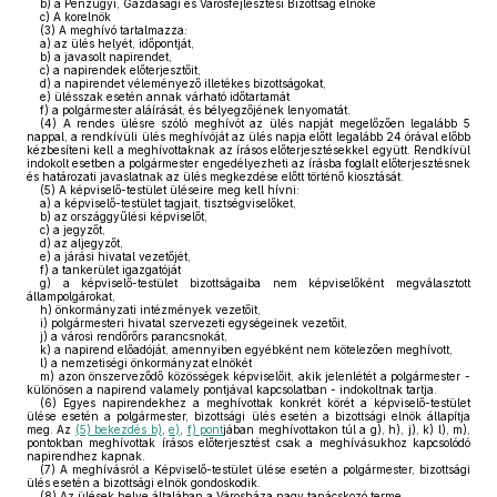
b)
a Pénzügyi, Gazdasági és Városfejlesztési Bizottság elnöke
c)
A korelnök
(3)
A meghívó tartalmazza:
a)
az ülés helyét, időpontját,
b)
a javasolt napirendet,
c)
a napirendek előterjesztőit,
d)
a napirendet véleményező illetékes bizottságokat,
e)
ülésszak esetén annak várható időtartamát
f)
a polgármester aláírását, és bélyegzőjének lenyomatát.
(4)
A rendes ülésre szóló meghívót az ülés napját megelőzően legalább 5
nappal, a rendkívüli ülés meghívóját az ülés napja előtt legalább 24 órával előbb
kézbesíteni kell a meghívottaknak az írásos előterjesztésekkel együtt. Rendkívül
indokolt esetben a polgármester engedélyezheti az írásba foglalt előterjesztésnek
és határozati javaslatnak az ülés megkezdése előtt történő kiosztását.
(5)
A képviselő-testület üléseire meg kell hívni:
a)
a képviselő-testület tagjait, tisztségviselőket,
b)
az országgyűlési képviselőt,
c)
a jegyzőt,
d)
az aljegyzőt,
e)
a járási hivatal vezetőjét,
f)
a tankerület igazgatóját
g)
a képviselő-testület bizottságaiba nem képviselőként megválasztott
állampolgárokat,
h)
önkormányzati intézmények vezetőit,
i)
polgármesteri hivatal szervezeti egységeinek vezetőit,
j)
a városi rendőrőrs parancsnokát,
k)
a napirend előadóját, amennyiben egyébként nem kötelezően meghívott,
l)
a nemzetiségi önkormányzat elnökét
m)
azon önszerveződő közösségek képviselőit, akik jelenlétét a polgármester -
különösen a napirend valamely pontjával kapcsolatban - indokoltnak tartja.
(6)
Egyes napirendekhez a meghívottak konkrét körét a képviselő-testület
ülése esetén a polgármester, bizottsági ülés esetén a bizottsági elnök állapítja
meg. Az
(5) bekezdés b)
,
e)
,
f) pont
jában meghívottakon túl a g), h), j), k) l), m),
pontokban meghívottak írásos előterjesztést csak a meghívásukhoz kapcsolódó
napirendhez kapnak.
(7)
A meghívásról a Képviselő-testület ülése esetén a polgármester, bizottsági
ülés esetén a bizottsági elnök gondoskodik.
(8)
Az ülések helye általában a Városháza nagy tanácskozó terme.