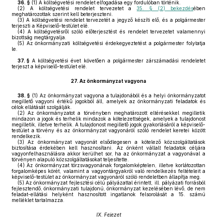
36. §
(1)
A költségvetési rendelet elfogadása egy fordulóban történik.
(2)
A költségvetési rendelet tervezetet a
35. § (2) bekezdés
ében
meghatározottak szerint kell beterjeszteni.
(3)
A költségvetési rendelet tervezetét a jegyző készíti elő, és a polgármester
terjeszti a Képviselő-testület elé.
(4)
A költségvetésről szóló előterjesztést és rendelet tervezetet valamennyi
bizottság megtárgyalja.
(5)
Az önkormányzati költségvetési érdekegyeztetést a polgármester folytatja
le.
37. §
A költségvetési évet követően a polgármester zárszámadási rendeletet
terjeszt a képviselő-testület elé.
27.
Az önkormányzat vagyona
38. §
(1)
Az önkormányzat vagyona a tulajdonából és a helyi önkormányzatot
megillető vagyoni értékű jogokból áll, amelyek az önkormányzati feladatok és
célok ellátását szolgálják.
(2)
Az önkormányzatot a törvényben meghatározott eltérésekkel megilletik
mindazon a jogok és terhelik mindazok a kötelezettségek, amelyek a tulajdonost
megilletik, illetve terhelik. A tulajdonost megillető jogok gyakorlásáról a képviselő-
testület a törvény és az önkormányzat vagyonáról szóló rendelet keretei között
rendelkezik.
(3)
Az önkormányzat vagyonát elsődlegesen a kötelező közszolgáltatások
biztosítása érdekében kell hasznosítani. Az önként vállalt feladatok céljára
vagyonfelhasználásra akkor kerülhet sor, ha az önkormányzat a vagyonával a
törvényen alapuló közszolgáltatásokat teljesítette.
(4)
Az önkormányzat törzsvagyonának forgalomképtelen, illetve korlátozottan
forgalomképes körét, valamint a vagyontárgyakról való rendelkezés feltételeit a
képviselő-testület az önkormányzat vagyonáról szóló rendeletben állapítja meg.
(5)
Az önkormányzat fejlesztési célú pályázattal érintett, ill. pályázati forrásból
fejlesztendő, önkormányzati tulajdonú, önkormányzat kezelésében lévő, de nem
feladat-ellátási helyként hasznosított ingatlanok felsorolását a 15. számú
melléklet tartalmazza.
IX. Fejezet