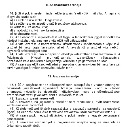
11.
A tanácskozás rendje
16. §
(1)
A polgármester minden előterjesztés felett külön nyit vitát. A napirend
tárgyalási szakaszai:
a)
az előterjesztő szóbeli kiegészítése.
b)
az előterjesztést megtárgyaló bizottságok álláspontja;
c)
kérdések, válaszok, vita;
d)
a módosító indítványok beterjesztése;
e)
határozathozatal.
(2)
Az előadóhoz a képviselő-testület tagjai, a tanácskozási joggal rendelkezők
kérdést intézhetnek, amelyre a vita előtt kell választ adni.
(3)
A vita lezárása, a hozzászólások időtartamának korlátozására a képviselő-
testület bármely tagja javaslatot tehet. A javaslatról a testület vita nélkül,
egyszerű szótöbbséggel dönt.
(4)
A vita lezárása után a napirend előadója válaszolhat a hozzászólásokra. A
Polgármesteri Hivatal munkatársainak, szakértőknek válaszadásra,
hozzászólásra a napirend előterjesztője kérésére a polgármester ad szót.
(5)
A szavazás előtt szót kell adni a jegyzőnek, amennyiben bármely javaslat
törvényességét érintően észrevételt kíván tenni.
12.
A szavazás rendje
17. §
(1)
A polgármester az előterjesztésben szereplő és a vitában elhangzott
határozati javaslatokat egyenként bocsátja szavazásra. Előbb a vitában
elhangzott módosító és kiegészítő indítványokról, majd az előterjesztésben
szereplő határozati javaslatról dönt a képviselő-testület.
(2)
Szavazni személyesen kell.
(3)
A szavazás, ha jogszabály másként nem rendelkezik, nyílt szavazással
kézfelemeléssel történhet.
(4)
Kézfelemeléssel történő szavazáskor a szavazás sorrendje: az egyetértő
(igen), az ellenző (nem), és a tartózkodó szavazatok számbavételével történik.
(5)
A szavazatok megszámlálásáról a polgármester a jegyző bevonásával
gondoskodik.
(6)
A szavazás eredményét a polgármester állapítja meg és ismerteti az
önkormányzat döntését.