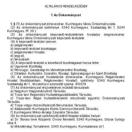
ÁLTALÁNOS RENDELKEZÉSEK
1.
Az Önkormányzat
1. §
(1)
Az önkormányzat elnevezése: Kunhegyes Város Önkormányzata.
(2)
Az önkormányzat székhelye: 5340 Kunhegyes, Szabadság tér 1. (5341
Kunhegyes, Pf. 39.).
(3)
Az önkormányzat képviselő-testületének hivatalos megnevezése:
Kunhegyes Város Önkormányzati képviselő-testülete.
(4)
A képviselő-testület szervei:
a)
polgármester,
b)
képviselő-testület bizottságai,
c)
polgármesteri hivatal,
d)
jegyző,
e)
társulások.
(5)
A képviselő-testület a következő bizottságokat hozza létre:
a)
Ügyrendi Bizottság,
b)
Pénzügyi, Gazdasági és Városfejlesztési Bizottság,
c)
Oktatási, Kulturális, Szociális, Ifjúsági, Egészségügyi és Sport Bizottság
(6)
Az önkormányzat hivatalának elnevezése: Kunhegyesi Polgármesteri
Hivatal (továbbiakban: Polgármesteri Hivatal), székhely: 5340 Kunhegyes,
Szabadság tér 1., törzskönyvi azonosító száma: 410074.
(7)
Az önkormányzat részvételével működő társulások:
a)
Nagykun Hagyományőrző Társulás,
b)
Tisza-tavi Regionális Hulladékgazdálkodási Társulás,
c)
Tisza-tavi Régió hulladéklerakóit rekultiváló egycélú Önkormányzati
Társulás,
d)
Tisza-völgyi Közműfejlesztő Beruházási Társulás,
e)
Abádszalók-Kunhegyes Közös Szennyvízkezelő Társulás,
f)
Kunhegyesi Mikro-térségi Szociális Társulás.
(8)
Az önkormányzat székhelytől eltérő feladat-ellátási helyei:
a)
Dr. Borsos Imre Központi Orvosi Rendelő, 5340 Kunhegyes, Dózsa György
utca 4.
b)
Mikrotérségi Tornaterem, 5340 Kunhegyes, Kunmadarasi út 1.