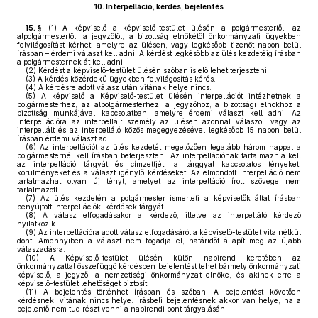
10.
Interpelláció, kérdés, bejelentés
15. §
(1)
A képviselő a képviselő-testület ülésén a polgármestertől, az
alpolgármestertől, a jegyzőtől, a bizottság elnökétől önkormányzati ügyekben
felvilágosítást kérhet, amelyre az ülésen, vagy legkésőbb tizenöt napon belül
írásban – érdemi választ kell adni. A kérdést legkésőbb az ülés kezdetéig írásban
a polgármesternek át kell adni.
(2)
Kérdést a képviselő-testület ülésén szóban is elő lehet terjeszteni.
(3)
A kérdés közérdekű ügyekben felvilágosítás kérés.
(4)
A kérdésre adott válasz után vitának helye nincs.
(5)
A képviselő a Képviselő-testület ülésén interpellációt intézhetnek a
polgármesterhez, az alpolgármesterhez, a jegyzőhöz, a bizottsági elnökhöz a
bizottság munkájával kapcsolatban, amelyre érdemi választ kell adni. Az
interpellációra az interpellált személy az ülésen azonnal válaszol, vagy az
interpellált és az interpelláló közös megegyezésével legkésőbb 15 napon belül
írásban érdemi választ ad.
(6)
Az interpellációt az ülés kezdetét megelőzően legalább három nappal a
polgármesternél kell írásban beterjeszteni. Az interpellációnak tartalmaznia kell
az interpelláció tárgyát és címzettjét, a tárggyal kapcsolatos tényeket,
körülményeket és a választ igénylő kérdéseket. Az elmondott interpelláció nem
tartalmazhat olyan új tényt, amelyet az interpelláció írott szövege nem
tartalmazott.
(7)
Az ülés kezdetén a polgármester ismerteti a képviselők által írásban
benyújtott interpellációk, kérdések tárgyát.
(8)
A válasz elfogadásakor a kérdező, illetve az interpelláló kérdező
nyilatkozik.
(9)
Az interpellációra adott válasz elfogadásáról a képviselő-testület vita nélkül
dönt. Amennyiben a választ nem fogadja el, határidőt állapít meg az újabb
válaszadásra.
(10)
A Képviselő-testület ülésén külön napirend keretében az
önkormányzattal összefüggő kérdésben bejelentést tehet bármely önkormányzati
képviselő, a jegyző, a nemzetiségi önkormányzat elnöke, és akinek erre a
képviselő-testület lehetőséget biztosít.
(11)
A bejelentés történhet írásban és szóban. A bejelentést követően
kérdésnek, vitának nincs helye. Írásbeli bejelentésnek akkor van helye, ha a
bejelentő nem tud részt venni a napirendi pont tárgyalásán.