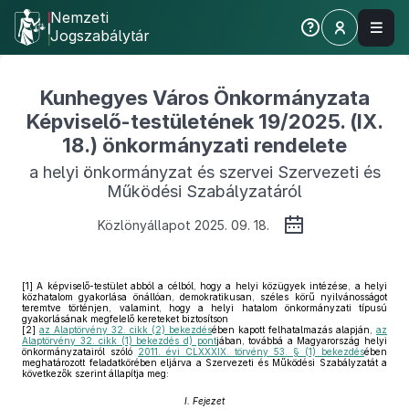
Nemzeti
Jogszabálytár
Kunhegyes Város Önkormányzata
Képviselő-testületének 19/2025. (IX.
18.) önkormányzati rendelete
a helyi önkormányzat és szervei Szervezeti és
Működési Szabályzatáról
Közlönyállapot 2025. 09. 18.
[1]
A képviselő-testület abból a célból, hogy a helyi közügyek intézése, a helyi
közhatalom gyakorlása önállóan, demokratikusan, széles körű nyilvánosságot
teremtve történjen, valamint, hogy a helyi hatalom önkormányzati típusú
gyakorlásának megfelelő kereteket biztosítson
[2]
az Alaptörvény 32. cikk (2) bekezdés
ében kapott felhatalmazás alapján,
az
Alaptörvény 32. cikk (1) bekezdés d) pont
jában, továbbá a Magyarország helyi
önkormányzatairól szóló
2011. évi CLXXXIX. törvény 53. § (1) bekezdés
ében
meghatározott feladatkörében eljárva a Szervezeti és Működési Szabályzatát a
következők szerint állapítja meg:
I. Fejezet