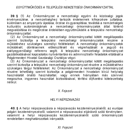
EGYÜTTMŰKÖDÉS A TELEPÜLÉSI NEMZETISÉGI ÖNKORMÁNYZATTAL
39. §
(1)
Az Önkormányzat a nemzetiségi egyéni és közösségi jogok
érvényesülése, a nemzetiséghez tartozók érdekeinek kifejezésre juttatása,
különösen az anyanyelv ápolása, őrzése és gyarapítása, továbbá a nemzetiségek
kulturális autonómiájának a nemzetiségi önkormányzatok által történő
megvalósítása és megőrzése érdekében együttműködik a települési nemzetiségi
önkormányzattal.
(2)
Az Önkormányzat a nemzetiségi önkormányzattal kötött megállapodás
szerint biztosítja a települési nemzetiségi önkormányzatok részére a
működéshez szükséges személyi feltételeket. A nemzetiségi önkormányzatok
működését, döntéseinek előkészítését és végrehajtását a jegyző és
esélyegyenlőségi referens segíti. A települési nemzetiségi önkormányzat
gazdálkodásával kapcsolatos nyilvántartási és adminisztratív feladatok ellátását a
Polgármesteri Hivatal Gazdasági Osztálya végzi.
(3)
Az Önkormányzat a nemzetiségi önkormányzattal kötött megállapodás
szerint biztosítja a települési nemzetiségi önkormányzat részére a működéséhez
szükséges tárgyi feltételeket. Az Önkormányzat a nemzetiségi önkormányzat
részére lehetőség szerint biztosítja a polgármesteri hivatalon kívül helyiség
használatát önálló használattal, vagy ennek hiányában más szervvel
megosztva, ingyenes használat biztosításával, térítési díjfizetési kötelezettség
nélkül.
X. Fejezet
HELYI NÉPSZAVAZÁS
40. §
A helyi népszavazásra a népszavazás kezdeményezéséről, az európai
polgári kezdeményezésről, valamint a népszavazási eljárásról szóló törvényben,
valamint a helyi népszavazás kezdeményezéséről szóló önkormányzati
rendeletben meghatározottak irányadók.
XI. Fejezet