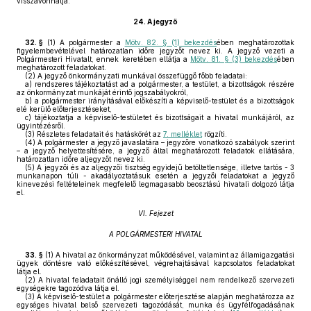
visszavonhatja.
24.
A jegyző
32. §
(1)
A polgármester a
Mötv. 82. § (1) bekezdés
ében meghatározottak
figyelembevételével határozatlan időre jegyzőt nevez ki. A jegyző vezeti a
Polgármesteri Hivatalt, ennek keretében ellátja a
Mötv. 81. § (3) bekezdés
ében
meghatározott feladatokat.
(2)
A jegyző önkormányzati munkával összefüggő főbb feladatai:
a)
rendszeres tájékoztatást ad a polgármester, a testület, a bizottságok részére
az önkormányzat munkáját érintő jogszabályokról,
b)
a polgármester irányításával előkészíti a képviselő-testület és a bizottságok
elé kerülő előterjesztéseket,
c)
tájékoztatja a képviselő-testületet és bizottságait a hivatal munkájáról, az
ügyintézésről.
(3)
Részletes feladatait és hatáskörét az
7. melléklet
rögzíti.
(4)
A polgármester a jegyző javaslatára – jegyzőre vonatkozó szabályok szerint
– a jegyző helyettesítésére, a jegyző által meghatározott feladatok ellátására,
határozatlan időre aljegyzőt nevez ki.
(5)
A jegyzői és az aljegyzői tisztség egyidejű betöltetlensége, illetve tartós - 3
munkanapon túli - akadályoztatásuk esetén a jegyzői feladatokat a jegyző
kinevezési feltételeinek megfelelő legmagasabb beosztású hivatali dolgozó látja
el.
VI. Fejezet
A POLGÁRMESTERI HIVATAL
33. §
(1)
A hivatal az önkormányzat működésével, valamint az államigazgatási
ügyek döntésre való előkészítésével, végrehajtásával kapcsolatos feladatokat
látja el.
(2)
A hivatal feladatait önálló jogi személyiséggel nem rendelkező szervezeti
egységekre tagozódva látja el.
(3)
A képviselő-testület a polgármester előterjesztése alapján meghatározza az
egységes hivatal belső szervezeti tagozódását, munka és ügyfélfogadásának