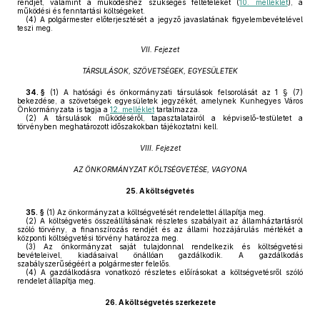
rendjét, valamint a működéshez szükséges feltételeket (
10. melléklet
), a
működési és fenntartási költségeket.
(4)
A polgármester előterjesztését a jegyző javaslatának figyelembevételével
teszi meg.
VII. Fejezet
TÁRSULÁSOK, SZÖVETSÉGEK, EGYESÜLETEK
34. §
(1)
A hatósági és önkormányzati társulások felsorolását az 1 § (7)
bekezdése, a szövetségek egyesületek jegyzékét, amelynek Kunhegyes Város
Önkormányzata is tagja a
12. melléklet
tartalmazza.
(2)
A társulások működéséről, tapasztalatairól a képviselő-testületet a
törvényben meghatározott időszakokban tájékoztatni kell.
VIII. Fejezet
AZ ÖNKORMÁNYZAT KÖLTSÉGVETÉSE, VAGYONA
25.
A költségvetés
35. §
(1)
Az önkormányzat a költségvetését rendelettel állapítja meg.
(2)
A költségvetés összeállításának részletes szabályait az államháztartásról
szóló törvény, a finanszírozás rendjét és az állami hozzájárulás mértékét a
központi költségvetési törvény határozza meg.
(3)
Az önkormányzat saját tulajdonnal rendelkezik és költségvetési
bevételeivel, kiadásaival önállóan gazdálkodik. A gazdálkodás
szabályszerűségéért a polgármester felelős.
(4)
A gazdálkodásra vonatkozó részletes előírásokat a költségvetésről szóló
rendelet állapítja meg.
26.
A költségvetés szerkezete