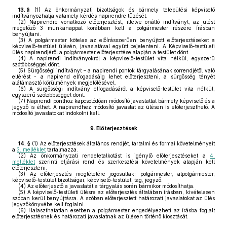
13. §
(1)
Az önkormányzati bizottságok és bármely települési képviselő
indítványozhatja valamely kérdés napirendre tűzését.
(2)
Napirendre vonatkozó előterjesztést, illetve önálló indítványt, az ülést
megelőző 3 munkanappal korábban kell a polgármester részére írásban
benyújtani.
(3)
A polgármester köteles az előírásszerűen benyújtott előterjesztéseket a
képviselő-testület ülésén, javaslatával együtt bejelenteni. A Képviselő-testületi
ülés napirendjéről a polgármester előterjesztése alapján a testület dönt.
(4)
A napirendi indítványokról a képviselő-testület vita nélkül, egyszerű
szótöbbséggel dönt.
(5)
Sürgősségi indítványt – a napirendi pontok tárgyalásának sorrendjétől való
eltérést - a napirend elfogadásáig lehet előterjeszteni, a sürgősség tényét
alátámasztó körülmények megjelölésével.
(6)
A sürgősségi indítvány elfogadásáról a képviselő-testület vita nélkül,
egyszerű szótöbbséggel dönt.
(7)
Napirendi ponthoz kapcsolódóan módosító javaslattal bármely képviselő és a
jegyző is élhet. A napirendhez módosító javaslat az ülésen is előterjeszthető. A
módosító javaslatokat indokolni kell.
9.
Előterjesztések
14. §
(1)
Az előterjesztések általános rendjét, tartalmi és formai követelményeit
a
3. melléklet
tartalmazza.
(2)
Az önkormányzati rendeletalkotást is igénylő előterjesztéseket a
4.
melléklet
szerinti eljárási rend és szerkesztési követelmények alapján kell
előterjeszteni.
(3)
Az előterjesztés megtételére jogosultak: polgármester, alpolgármester,
képviselő-testület bizottságai, képviselő-testületi tag, jegyző.
(4)
Az előterjesztő a javaslatát a tárgyalás során bármikor módosíthatja.
(5)
A képviselő-testületi ülésre az előterjesztés általában írásban, kivételesen
szóban kerül benyújtásra. A szóban előterjesztett határozati javaslatokat az ülés
jegyzőkönyvébe kell foglalni.
(6)
Halaszthatatlan esetben a polgármester engedélyezheti az írásba foglalt
előterjesztésnek és határozati javaslatnak az ülésen történő kiosztását.