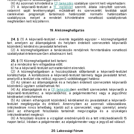
(6)
Az azonnali kihirdetést a
(2) bekezdés
szabályai szerint kell végrehajtani.
(7)
A képviselő-testület a
11. melléklet
szerinti, általa irányított szervek,
valamint saját tevékenységét, működését és szervezetét, továbbá saját
cselekvései programját tartalmazó határozatát normatív határozatban
szabályozza, melyet a rendelet kihirdetésére vonatkozó szabályoknak
megfelelően kell közzétenni.
19.
A közmeghallgatás
24. §
(1)
A képviselő-testület – évente legalább egyszer – közmeghallgatást
tart, amelyen az állampolgárok és helyben érdekelt szervezetek képviselői
közérdekű kérdést és javaslatot tehetnek.
(2)
A közmeghallgatáson a tanácskozás rendjének fenntartására vonatkozó
szabályokat értelemszerűen alkalmazni kell.
25. §
(1)
Közmeghallgatást kell tartani:
a)
a rendezési terv elfogadása előtt,
b)
ha a képviselő-testület azt esetenként elrendeli.
(2)
A közmeghallgatáson a hozzászólások időtartamát a képviselő-testület
korlátozhatja. A korlátozásra a képviselő-testület bármely tagja javaslatot tehet,
amelyről a testület vita nélkül, egyszerű szótöbbséggel határoz.
(3)
Az ülésen az állampolgárok és a helyben érdekelt szervezetek képviselői
közérdekű ügyben szólalhatnak fel.
(4)
Az állampolgárok és a
(3) bekezdés
ben említett szervezetek képviselői a
képviselő-testülethez, a képviselőkhöz, a polgármesterhez vagy a jegyzőhöz
kérdéseket intézhetnek.
(5)
Az ülésen elhangozott közérdekű kérdéseket és javaslatokat a képviselő-
testület megtárgyalja és értékeli. Amennyiben az azonnali válaszadásra,
intézkedésre nincs lehetőség, kijelöli azt a szervezetet, vagy személyt, amely
(aki) az elhangzott felszólalás tartalmát megvizsgálja és a szükséges
intézkedéseket megteszi.
(6)
A felszólaló részére a vizsgálat eredményéről és a tett intézkedésekről 15
napon belül, írásban a polgármester, az alpolgármester vagy a jegyző ad választ.
20.
Lakossági fórum