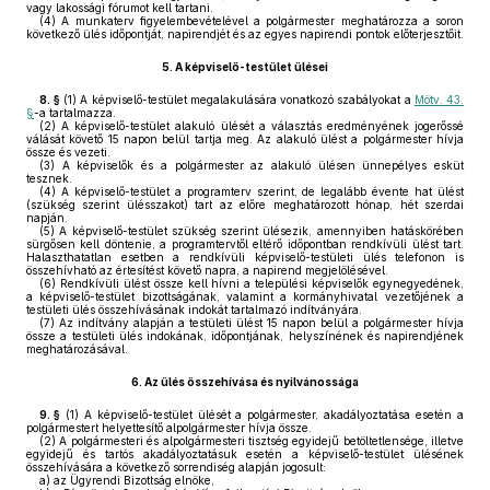
vagy lakossági fórumot kell tartani.
(4)
A munkaterv figyelembevételével a polgármester meghatározza a soron
következő ülés időpontját, napirendjét és az egyes napirendi pontok előterjesztőit.
5.
A képviselő-testület ülései
8. §
(1)
A képviselő-testület megalakulására vonatkozó szabályokat a
Mötv. 43.
§
-a tartalmazza.
(2)
A képviselő-testület alakuló ülését a választás eredményének jogerőssé
válását követő 15 napon belül tartja meg. Az alakuló ülést a polgármester hívja
össze és vezeti.
(3)
A képviselők és a polgármester az alakuló ülésen ünnepélyes esküt
tesznek.
(4)
A képviselő-testület a programterv szerint, de legalább évente hat ülést
(szükség szerint ülésszakot) tart az előre meghatározott hónap, hét szerdai
napján.
(5)
A képviselő-testület szükség szerint ülésezik, amennyiben hatáskörében
sürgősen kell döntenie, a programtervtől eltérő időpontban rendkívüli ülést tart.
Halaszthatatlan esetben a rendkívüli képviselő-testületi ülés telefonon is
összehívható az értesítést követő napra, a napirend megjelölésével.
(6)
Rendkívüli ülést össze kell hívni a települési képviselők egynegyedének,
a képviselő-testület bizottságának, valamint a kormányhivatal vezetőjének a
testületi ülés összehívásának indokát tartalmazó indítványára.
(7)
Az indítvány alapján a testületi ülést 15 napon belül a polgármester hívja
össze a testületi ülés indokának, időpontjának, helyszínének és napirendjének
meghatározásával.
6.
Az ülés összehívása és nyilvánossága
9. §
(1)
A képviselő-testület ülését a polgármester, akadályoztatása esetén a
polgármestert helyettesítő alpolgármester hívja össze.
(2)
A polgármesteri és alpolgármesteri tisztség egyidejű betöltetlensége, illetve
egyidejű és tartós akadályoztatásuk esetén a képviselő-testület ülésének
összehívására a következő sorrendiség alapján jogosult:
a)
az Ügyrendi Bizottság elnöke,