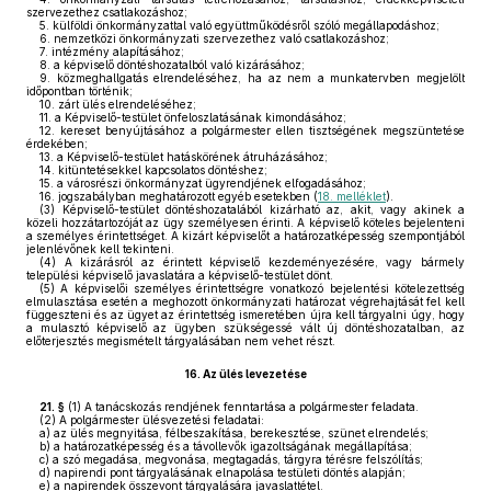
szervezethez csatlakozáshoz;
5.
külföldi önkormányzattal való együttműködésről szóló megállapodáshoz;
6.
nemzetközi önkormányzati szervezethez való csatlakozáshoz;
7.
intézmény alapításához;
8.
a képviselő döntéshozatalból való kizárásához;
9.
közmeghallgatás elrendeléséhez, ha az nem a munkatervben megjelölt
időpontban történik;
10.
zárt ülés elrendeléséhez;
11.
a Képviselő-testület önfeloszlatásának kimondásához;
12.
kereset benyújtásához a polgármester ellen tisztségének megszüntetése
érdekében;
13.
a Képviselő-testület hatáskörének átruházásához;
14.
kitüntetésekkel kapcsolatos döntéshez;
15.
a városrészi önkormányzat ügyrendjének elfogadásához;
16.
jogszabályban meghatározott egyéb esetekben (
18. melléklet
).
(3)
Képviselő-testület döntéshozatalából kizárható az, akit, vagy akinek a
közeli hozzátartozóját az ügy személyesen érinti. A képviselő köteles bejelenteni
a személyes érintettséget. A kizárt képviselőt a határozatképesség szempontjából
jelenlévőnek kell tekinteni.
(4)
A kizárásról az érintett képviselő kezdeményezésére, vagy bármely
települési képviselő javaslatára a képviselő-testület dönt.
(5)
A képviselői személyes érintettségre vonatkozó bejelentési kötelezettség
elmulasztása esetén a meghozott önkormányzati határozat végrehajtását fel kell
függeszteni és az ügyet az érintettség ismeretében újra kell tárgyalni úgy, hogy
a mulasztó képviselő az ügyben szükségessé vált új döntéshozatalban, az
előterjesztés megismételt tárgyalásában nem vehet részt.
16.
Az ülés levezetése
21. §
(1)
A tanácskozás rendjének fenntartása a polgármester feladata.
(2)
A polgármester ülésvezetési feladatai:
a)
az ülés megnyitása, félbeszakítása, berekesztése, szünet elrendelés;
b)
a határozatképesség és a távollevők igazoltságának megállapítása;
c)
a szó megadása, megvonása, megtagadás, tárgyra térésre felszólítás;
d)
napirendi pont tárgyalásának elnapolása testületi döntés alapján;
e)
a napirendek összevont tárgyalására javaslattétel.