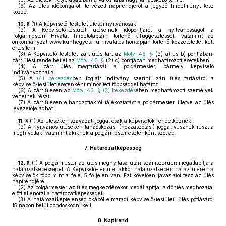
(9)
Az ülés időpontjáról, tervezett napirendjéről a jegyző hirdetményt tesz
közzé.
10. §
(1)
A képviselő-testület ülései nyilvánosak.
(2)
A Képviselő-testület üléseinek időpontjáról a nyilvánosságot a
Polgármesteri Hivatal hirdetőtábláin történő kifüggesztéssel, valamint az
önkormányzat www.kunhegyes.hu hivatalos honlapján történő közzététellel kell
értesíteni.
(3)
A Képviselő-testület zárt ülés tart az
Mötv. 46. §
(2) a) és b) pontjában,
zárt ülést rendelhet el az
Mötv. 46. §
(2) c) pontjában meghatározott esetekben.
(4)
A zárt ülés megtartását a polgármester, bármely képviselő
indítványozhatja.
(5)
A
(4) bekezdés
ben foglalt indítvány szerinti zárt ülés tartásáról a
képviselő-testület esetenként minősített többséggel határoz.
(6)
A zárt ülésen az
Mötv. 46. § (3) bekezdés
ében meghatározott személyek
vehetnek részt.
(7)
A zárt ülésen elhangzottakról tájékoztatást a polgármester, illetve az ülés
levezetője adhat.
11. §
(1)
Az üléseken szavazati joggal csak a képviselők rendelkeznek.
(2)
A nyilvános üléseken tanácskozási (hozzászólási) joggal vesznek részt a
meghívottak, valamint akiknek a polgármester esetenként szót ad.
7.
Határozatképesség
12. §
(1)
A polgármester az ülés megnyitása után számszerűen megállapítja a
határozatképességet. A Képviselő-testület akkor határozatképes, ha az ülésen a
képviselők több mint a fele, 5 fő jelen van. Ezt követően javaslatot tesz az ülés
napirendjére.
(2)
Az polgármester az ülés megkezdésekor megállapítja, a döntés meghozatal
előtt ellenőrzi a határozatképességet.
(3)
A határozatképtelenség okából elmaradt képviselő-testületi ülés pótlásáról
15 napon belül gondoskodni kell.
8.
Napirend