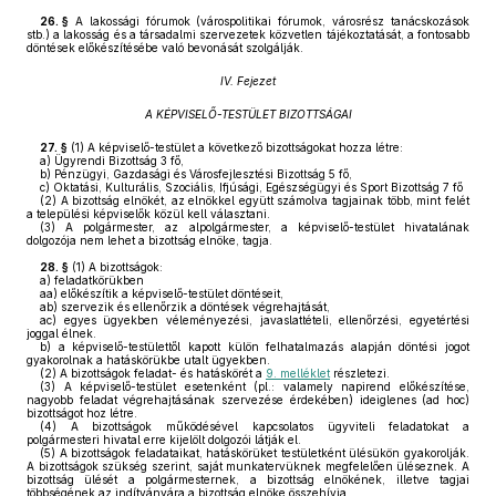
26. §
A lakossági fórumok (várospolitikai fórumok, városrész tanácskozások
stb.) a lakosság és a társadalmi szervezetek közvetlen tájékoztatását, a fontosabb
döntések előkészítésébe való bevonását szolgálják.
IV. Fejezet
A KÉPVISELŐ-TESTÜLET BIZOTTSÁGAI
27. §
(1)
A képviselő-testület a következő bizottságokat hozza létre:
a)
Ügyrendi Bizottság 3 fő,
b)
Pénzügyi, Gazdasági és Városfejlesztési Bizottság 5 fő,
c)
Oktatási, Kulturális, Szociális, Ifjúsági, Egészségügyi és Sport Bizottság 7 fő
(2)
A bizottság elnökét, az elnökkel együtt számolva tagjainak több, mint felét
a települési képviselők közül kell választani.
(3)
A polgármester, az alpolgármester, a képviselő-testület hivatalának
dolgozója nem lehet a bizottság elnöke, tagja.
28. §
(1)
A bizottságok:
a)
feladatkörükben
aa)
előkészítik a képviselő-testület döntéseit,
ab)
szervezik és ellenőrzik a döntések végrehajtását,
ac)
egyes ügyekben véleményezési, javaslattételi, ellenőrzési, egyetértési
joggal élnek.
b)
a képviselő-testülettől kapott külön felhatalmazás alapján döntési jogot
gyakorolnak a hatáskörükbe utalt ügyekben.
(2)
A bizottságok feladat- és hatáskörét a
9. melléklet
részletezi.
(3)
A képviselő-testület esetenként (pl.: valamely napirend előkészítése,
nagyobb feladat végrehajtásának szervezése érdekében) ideiglenes (ad hoc)
bizottságot hoz létre.
(4)
A bizottságok működésével kapcsolatos ügyviteli feladatokat a
polgármesteri hivatal erre kijelölt dolgozói látják el.
(5)
A bizottságok feladataikat, hatáskörüket testületként ülésükön gyakorolják.
A bizottságok szükség szerint, saját munkatervüknek megfelelően üléseznek. A
bizottság ülését a polgármesternek, a bizottság elnökének, illetve tagjai
többségének az indítványára a bizottság elnöke összehívja.