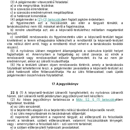
(3)
A polgármester vitavezetési feladatai:
a)
a vita megnyitása, lezárása;
b)
a szavazás elrendelése;
c)
a szavazás eredményének megállapítása;
d)
a határozat kimondása.
(4)
polgármester a
(2)–(3) bekezdés
ben foglalt jogköre érdekében:
a)
figyelmezteti azt a hozzászólót, aki eltér a tárgyalt témától, a
tanácskozáshoz nem illő, másokat sértő a fogalmazása,
b)
rendre utasíthatja azt, aki a képviselő-testülethez méltatlan magatartást
tanúsít,
c)
ismétlődő rendzavarás és figyelmeztetés után a képviselő-testület tagjai
kivételével a terem elhagyására kötelezheti a rendbontót (a képviselő-testület
vita nélkül dönt arról, hogy a rendbontó részt vehet-e a tanácskozás további
részén),
(5)
A nyilvános ülésen megjelent állampolgárok a számukra kijelölt helyet
foglalhatják el. Amennyiben a hallgatóság az ülést zavarja, az elnök a
rendzavarót vagy rendzavarókat először figyelmezteti, és ha az nem jár
eredménnyel, akkor az ülésről kiutasíthatja.
(6)
Ha a testületi ülésen olyan rendzavarás történik, amely a tanácskozás
folytatását lehetetlenné teszi, a polgármester javaslatára a képviselő-testület az
ülést határozott időre félbeszakíthatja. Ha az ülés félbeszakad, csak újabb
polgármesteri összehívásra folytatódhat.
17.
A jegyzőkönyv
22. §
(1)
A képviselő-testület üléseiről hangfelvételt, és nyilvános üléseiről
három, zárt üléseiről kettő példányban jegyzőkönyvet kell készíteni.
(2)
Az írásos jegyzőkönyv tartalmazza a
Mötv. 52. § (1) bekezdés
ében
foglaltakat, továbbá:
a)
az ülés sorszámát;
b)
a bejelentés alapján és a bejelentés nélkül távollevő képviselők nevét;
c)
az ülés megnyitásának és bezárásának időpontját;
d)
napirendi pontonként a napirend tárgyát, az előterjesztő és felszólalók
nevét, a kérdések, szóbeli előterjesztések, valamint hozzászólások lényegét,
vagy - amennyiben a felszólaló kéri - szó szerinti tartalmát;
e)
a szóban előterjesztett határozati javaslatokat;