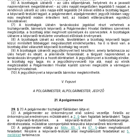
(6)
A bizottságok üléséről - az ülés időpontjának, helyének és a javasolt
napirendjének megjelölésével - az ülés napját megelőzően legalább 5 nappal, a
rendkívüli ülésről az ülés napja előtt legalább 24 órával előbb a bizottság tagjait,
a képviselő-testület tagjait, a polgármestert, alpolgármestert, jegyzőt írásban vagy
más megfelelő módon értesíteni kell, az írásbeli előterjesztések egyidejű
kiküldésével.
(7)
A bizottságok ülésén tanácskozási jogokkal részt vehetnek a
tisztségviselők, bármelyik képviselő, a Polgármesteri Hivatal illetékes szervének
megbízottja, a bizottság által meghívott személyek és szervezetek. A bizottságok
üléseire a képviselő-testületre vonatkozó előírások érvényesek.
(8)
A bizottságok ülését az elnök, távollétében a bizottság képviselő tagjai
közül minősített többséggel megválasztott elnökhelyettes, ha ő is távol van, a
bizottság által választott képviselő bizottsági tag vezeti.
(9)
A bizottságok üléseiről jegyzőkönyvet kell készíteni, amely tartalmazza az
ülés helyét és idejét, a jelenlévők felsorolását, a tárgyalt napirendeket, a
tanácskozás lényegét és a hozott döntéseket. A jegyzőkönyvet a bizottság elnöke,
a bizottság egy tagja, és a jegyzőkönyvvezető írja alá, majd az elnök
megbízásából a Polgármesteri Hivatal kijelölt szervei megküldik a vármegyei
kormányhivatalnak.
(10)
A jegyzőkönyvet a képviselők bármikor megtekinthetik.
V. Fejezet
A POLGÁRMESTER, ALPOLGÁRMESTER, JEGYZŐ
21.
A polgármester
29. §
(1)
A polgármester tisztségét főállásban látja el.
(2)
A polgármester az önkormányzat első számú vezetője. Felelős az
önkormányzat eredményes működéséért, a
2. §
-ban foglaltak betartásáért. Tagja
a képviselő-testületnek, a képviselő-testület határozatképessége,
döntéshozatala, működése szempontjából települési képviselőnek tekintendő.
(3)
A polgármester ellátja az
Mötv. 65. §
és
67. §
-ában meghatározott
feladatait. Részére a képviselő-testület által meghatározott feladatokat az
5.
melléklet
tartalmazza.