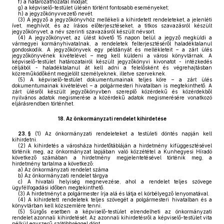
f)
a határozathozatal módját;
g)
a képviselő-testület ülésén történt fontosabb eseményeket;
h)
a jegyzőkönyvvezető nevét.
(3)
A jegyző a jegyzőkönyvhöz mellékeli a kihirdetett rendeleteket, a jelenléti
ívet, meghívót, és az írásos előterjesztéseket, a titkos szavazásról készült
jegyzőkönyvet, a név szerinti szavazásról készült névsort.
(4)
A jegyzőkönyvet, az ülést követő 15 napon belül a jegyző megküldi a
vármegyei kormányhivatalnak, a rendeletek felterjesztéséről haladéktalanul
gondoskodik. A jegyzőkönyvek egy példányát és mellékleteit – a zárt ülés
jegyzőkönyvének kivételével – meg kell küldeni a városi könyvtárnak. A
képviselő-testület határozatairól készült jegyzőkönyvi kivonatot - intézkedés
céljából - haladéktalanul át kell adni a felelősként és végrehajtásban
közreműködőként megjelölt személyeknek, illetve szerveknek.
(5)
A képviselő-testület dokumentumainak teljes köre – a zárt ülés
dokumentumainak kivételével – a polgármesteri hivatalban is megtekinthető. A
zárt ülésről készült jegyzőkönyvben szereplő közérdekű és közérdekből
nyilvános adatok megismerése a közérdekű adatok megismerésére vonatkozó
eljárásrendben történhet.
18.
Az önkormányzati rendelet kihirdetése
23. §
(1)
Az önkormányzati rendeleteket a testületi döntés napján kell
kihirdetni.
(2)
A kihirdetés a városháza hirdetőtábláján a hirdetmény kifüggesztésével
történik meg, az önkormányzat lapjában való közzététel a Kunhegyesi Híradó
következő számában a hirdetmény megjelentetésével történik meg, a
hirdetmény tartalma a következő:
a)
Az önkormányzati rendelet száma
b)
Az önkormányzati rendelet tárgya
c)
A hivatali helyiség megnevezése, ahol a rendelet teljes szövege
ügyfélfogadási időben megtekinthető.
(3)
A hirdetményt a polgármester írja alá és látja el körbélyegző lenyomatával.
(4)
A kihirdetett rendeletek teljes szövegét a polgármesteri hivatalban és a
könyvtárban kell közszemlére tenni.
(5)
Sürgős esetben a képviselő-testület elrendelheti az önkormányzati
rendelet azonnali kihirdetését. Az azonnali kihirdetésről a képviselő-testület vita
nélkül egyszerű szótöbbséggel dönt.