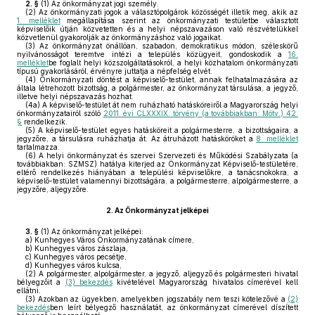
2. §
(1)
Az önkormányzat jogi személy.
(2)
Az önkormányzati jogok a választópolgárok közösségét illetik meg, akik az
1. melléklet
megállapítása szerint az önkormányzati testületbe választott
képviselőik útján közvetetten és a helyi népszavazáson való részvételükkel
közvetlenül gyakorolják az önkormányzáshoz való jogaikat.
(3)
Az önkormányzat önállóan, szabadon, demokratikus módon, széleskörű
nyilvánosságot teremtve intézi a település közügyeit, gondoskodik a
16.
melléklet
be foglalt helyi közszolgáltatásokról, a helyi közhatalom önkormányzati
típusú gyakorlásáról, érvényre juttatja a népfelség elvét.
(4)
Önkormányzati döntést a képviselő-testület, annak felhatalmazására az
általa létrehozott bizottság, a polgármester, az önkormányzat társulása, a jegyző,
illetve helyi népszavazás hozhat.
(4a)
A képviselő-testület át nem ruházható hatásköreiről a Magyarország helyi
önkormányzatairól szóló
2011. évi CLXXXIX. törvény (a továbbiakban: Mötv.) 42.
§
rendelkezik.
(5)
A képviselő-testület egyes hatásköreit a polgármesterre, a bizottságaira, a
jegyzőre, a társulásra ruházhatja át. Az átruházott hatásköröket a
8. melléklet
tartalmazza.
(6)
A helyi önkormányzat és szervei Szervezeti és Működési Szabályzata (a
továbbiakban: SZMSZ) hatálya kiterjed az Önkormányzat Képviselő-testületére,
eltérő rendelkezés hiányában a települési képviselőkre, a tanácsnokokra, a
képviselő-testület valamennyi bizottságára, a polgármesterre, alpolgármesterre, a
jegyzőre, aljegyzőre.
2.
Az Önkormányzat jelképei
3. §
(1)
Az önkormányzat jelképei:
a)
Kunhegyes Város Önkormányzatának címere,
b)
Kunhegyes város zászlaja,
c)
Kunhegyes város pecsétje,
d)
Kunhegyes város kulcsa,
(2)
A polgármester, alpolgármester, a jegyző, aljegyző és polgármesteri hivatal
bélyegzőit a
(3) bekezdés
kivételével Magyarország hivatalos címerével kell
ellátni.
(3)
Azokban az ügyekben, amelyekben jogszabály nem teszi kötelezővé a
(2)
bekezdés
ben leírt bélyegző használatát, az önkormányzat címerével díszített