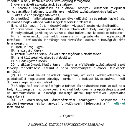
védelme; a helyi közművelődési tevékenység támogatása,
8.
gyermekjóléti szolgáltatások és ellátások;
8a.
szociális szolgáltatások és ellátások, amelyek keretében települési
támogatás állapítható meg szociális, gyermekjóléti szolgáltatások és ellátások,
9.
lakás- és helyiséggazdálkodás,
10.
a területén hajléktalanná vált személyek ellátásának és rehabilitációjának,
valamint a hajléktalanná válás megelőzésének biztosítása,
11.
helyi környezet- és természetvédelem, vízgazdálkodás, vízkárelhárítás,
12.
honvédelem, polgári védelem, katasztrófavédelem, helyi közfoglalkoztatás,
13.
helyi adóval, gazdaságszervezéssel és a turizmussal kapcsolatos feladatok,
14.
a kistermelők, őstermelők számára - jogszabályban meghatározott
termékeik - értékesítési lehetőségeinek biztosítása, ideértve a hétvégi árusítás
lehetőségét is,
15.
sport, ifjúsági ügyek,
16.
nemzetiségi ügyek,
17.
közreműködés a település közbiztonságának biztosításában,
18.
helyi közösségi közlekedés biztosítása,
19.
hulladékgazdálkodás,
20.
víziközmű-szolgáltatás (amennyiben a víziközmű-szolgáltatásról szóló
törvény rendelkezései szerint a helyi önkormányzat ellátásért felelősnek
minősül).
(2)
Az önként vállalt feladatok tárgyában, az éves költségvetésben, a
gazdálkodást megalapozó pénzügyi tervben – a fedezet biztosításával – kell
dönteni a képviselő-testületnek.
(3)
A képviselő-testület állást foglal a feladat- és hatáskörébe nem tartozó, de a
helyi közösséget érintő ügyekben. E jogával különösen a településfejlesztéssel
és üzemeltetéssel, a lakossági közszolgáltatások fejlesztésével kapcsolatos
ügyekben él.
(4)
Az önkormányzat államháztartási szakágazati besorolását, és
alaptevékenységeinek kormányzati funkciók szerinti felsorolását a
14. melléklet
tartalmazza.
III. Fejezet
A KÉPVISELŐ-TESTÜLET MŰKÖDÉSÉNEK SZABÁLYAI