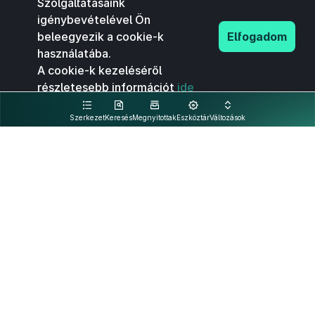
Szolgáltatásaink
igénybevételével Ön
beleegyezik a cookie-k
Elfogadom
használatába.
A cookie-k kezeléséről
részletesebb információt
ide
kattintva olvashat.
Szerkezet
Keresés
Megnyitottak
Eszköztár
Változások