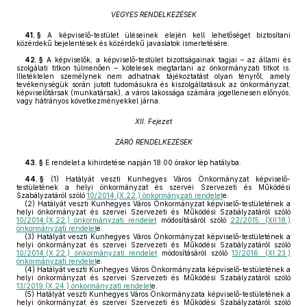
VEGYES RENDELKEZÉSEK
41. §
A képviselő-testület üléseinek elején kell lehetőséget biztosítani
közérdekű bejelentések és közérdekű javaslatok ismertetésére.
42. §
A képviselők, a képviselő-testület bizottságainak tagjai – az állami és
szolgálati titkon túlmenően – kötelesek megtartani az önkormányzati titkot is.
Illetéktelen személynek nem adhatnak tájékoztatást olyan tényről, amely
tevékenységük során jutott tudomásukra és kiszolgáltatásuk az önkormányzat,
képviselőtársak (munkatársak), a város lakossága számára jogellenesen előnyös,
vagy hátrányos következményekkel járna.
XII. Fejezet
ZÁRÓ RENDELKEZÉSEK
43. §
E rendelet a kihirdetése napján 18:00 órakor lép hatályba.
44. §
(1)
Hatályát veszti Kunhegyes Város Önkormányzat képviselő-
testületének a helyi önkormányzat és szervei Szervezeti és Működési
Szabályzatáról szóló
10/2014.(X.22.) önkormányzati rendelet
e.
(2)
Hatályát veszti Kunhegyes Város Önkormányzat képviselő-testületének a
helyi önkormányzat és szervei Szervezeti és Működési Szabályzatáról szóló
10/2014.(X.22.) önkormányzati rendelet
módosításáról szóló
22/2015. (XII.18.)
önkormányzati rendelet
e.
(3)
Hatályát veszti Kunhegyes Város Önkormányzat képviselő-testületének a
helyi önkormányzat és szervei Szervezeti és Működési Szabályzatáról szóló
10/2014.(X.22.) önkormányzati rendelet
módosításáról szóló
13/2016. (XI.23.)
önkormányzati rendelet
e.
(4)
Hatályát veszti Kunhegyes Város Önkormányzata képviselő-testületének a
helyi önkormányzat és szervei Szervezeti és Működési Szabályzatáról szóló
13/2019.(X.24.) önkormányzati rendelet
e.
(5)
Hatályát veszti Kunhegyes Város Önkormányzata képviselő-testületének a
helyi önkormányzat és szervei Szervezeti és Működési Szabályzatáról szóló