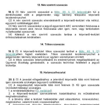
13.
Név szerinti szavazás
18. §
(1)
Név szerinti szavazást a
Mötv. 48. § (3) bekezdés
én túl a
döntéshozatal előtt a polgármester, vagy bármely települési képviselő
kezdeményezhet.
(2)
A név szerinti szavazás elrendeléséről a képviselő-testület vita nélkül,
egyszerű szótöbbséggel dönt.
(3)
Név szerinti szavazáskor a jegyző egyenként ABC sorrendben felolvassa a
képviselők neveit, akik nevük felolvasása után igen, nem, vagy tartózkodom
nyilatkozattal szavaznak.
(4)
Kötelező a név szerinti szavazás tartása a képviselő-testület
önfeloszlatásának kérdésében.
14.
Titkos szavazás
19. §
(1)
A képviselő-testület titkos szavazást tarthat a
Mötv. 46. § (2)
bekezdés
ében foglalt esetekben. Titkos szavazást kezdeményezhet a
polgármester, bármely képviselő és az ügyben személyesen érintett.
(2)
A titkos szavazás lebonyolításáról és eredményének megállapításáról az
Ügyrendi Bizottság gondoskodik, a szavazás technikai feltételeit a jegyző
biztosítja.
15.
Határozathozatal
20. §
(1)
A javaslat elfogadásához a jelenlévő képviselők több mint felének
igen szavazata szükséges (egyszerű szótöbbség).
(2)
A megválasztott képviselők több mint felének (5 fő) igen szavazata
(minősített többség) szükséges:
1.
a rendeletalkotáshoz (
13. melléklet
);
2.
a Képviselő-testület szervezetének kialakításához és működésének
meghatározásához;
3.
a törvény által a testület hatáskörébe utalt választáshoz, kinevezéshez,
megbízáshoz, valamint ezek visszavonásához;
4.
önkormányzati társulás létrehozásához, társuláshoz, érdekképviseleti