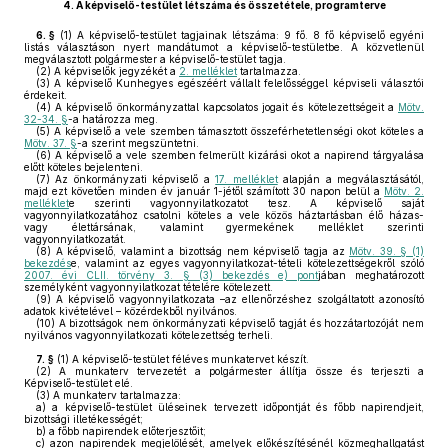
4.
A képviselő-testület létszáma és összetétele
, programterve
6. §
(1)
A képviselő-testület tagjainak létszáma: 9 fő. 8 fő képviselő egyéni
listás választáson nyert mandátumot a képviselő-testületbe. A közvetlenül
megválasztott polgármester a képviselő-testület tagja.
(2)
A képviselők jegyzékét a
2. melléklet
tartalmazza.
(3)
A képviselő Kunhegyes egészéért vállalt felelősséggel képviseli választói
érdekeit.
(4)
A képviselő önkormányzattal kapcsolatos jogait és kötelezettségeit a
Mötv.
32-34. §
-a határozza meg.
(5)
A képviselő a vele szemben támasztott összeférhetetlenségi okot köteles a
Mötv. 37. §
-a szerint megszüntetni.
(6)
A képviselő a vele szemben felmerült kizárási okot a napirend tárgyalása
előtt köteles bejelenteni.
(7)
Az önkormányzati képviselő a
17. melléklet
alapján a megválasztásától,
majd ezt követően minden év január 1-jétől számított 30 napon belül a
Mötv. 2.
melléklet
e szerinti vagyonnyilatkozatot tesz. A képviselő saját
vagyonnyilatkozatához csatolni köteles a vele közös háztartásban élő házas-
vagy élettársának, valamint gyermekének melléklet szerinti
vagyonnyilatkozatát.
(8)
A képviselő, valamint a bizottság nem képviselő tagja az
Mötv. 39. § (1)
bekezdés
e, valamint az egyes vagyonnyilatkozat-tételi kötelezettségekről szóló
2007. évi CLII. törvény 3. § (3) bekezdés e) pont
jában meghatározott
személyként vagyonnyilatkozat tételére kötelezett.
(9)
A képviselő vagyonnyilatkozata –az ellenőrzéshez szolgáltatott azonosító
adatok kivételével – közérdekből nyilvános.
(10)
A bizottságok nem önkormányzati képviselő tagját és hozzátartozóját nem
nyilvános vagyonnyilatkozati kötelezettség terheli.
7. §
(1)
A képviselő-testület féléves munkatervet készít.
(2)
A munkaterv tervezetét a polgármester állítja össze és terjeszti a
Képviselő-testület elé.
(3)
A munkaterv tartalmazza:
a)
a képviselő-testület üléseinek tervezett időpontját és főbb napirendjeit,
bizottsági illetékességét;
b)
a főbb napirendek előterjesztőit;
c)
azon napirendek megjelölését, amelyek előkészítésénél közmeghallgatást