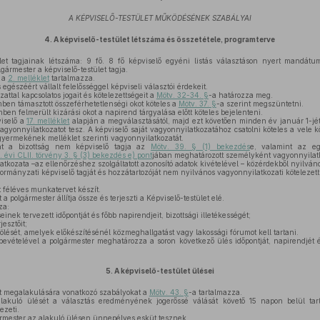
A KÉPVISELŐ-TESTÜLET MŰKÖDÉSÉNEK SZABÁLYAI
4.
A képviselő-testület létszáma és összetétele
, programterve
et tagjainak létszáma: 9 fő. 8 fő képviselő egyéni listás választáson nyert mandátum
gármester a képviselő-testület tagja.
t a
2. melléklet
tartalmazza.
gészéért vállalt felelősséggel képviseli választói érdekeit.
ttal kapcsolatos jogait és kötelezettségeit a
Mötv. 32-34. §
-a határozza meg.
ben támasztott összeférhetetlenségi okot köteles a
Mötv. 37. §
-a szerint megszüntetni.
ben felmerült kizárási okot a napirend tárgyalása előtt köteles bejelenteni.
iselő a
17. melléklet
alapján a megválasztásától, majd ezt követően minden év január 1-jét
vagyonnyilatkozatot tesz. A képviselő saját vagyonnyilatkozatához csatolni köteles a vele 
gyermekének melléklet szerinti vagyonnyilatkozatát.
nt a bizottság nem képviselő tagja az
Mötv. 39. § (1) bekezdés
e, valamint az egy
 évi CLII. törvény 3. § (3) bekezdés e) pont
jában meghatározott személyként vagyonnyilatko
tkozata –az ellenőrzéshez szolgáltatott azonosító adatok kivételével – közérdekből nyilváno
rmányzati képviselő tagját és hozzátartozóját nem nyilvános vagyonnyilatkozati kötelezetts
t féléves munkatervet készít.
 polgármester állítja össze és terjeszti a Képviselő-testület elé.
za:
einek tervezett időpontját és főbb napirendjeit, bizottsági illetékességét;
esztőit;
ését, amelyek előkészítésénél közmeghallgatást vagy lakossági fórumot kell tartani.
vételével a polgármester meghatározza a soron következő ülés időpontját, napirendjét 
5.
A képviselő-testület ülései
et megalakulására vonatkozó szabályokat a
Mötv. 43. §
-a tartalmazza.
alakuló ülését a választás eredményének jogerőssé válását követő 15 napon belül tar
ezeti.
ármester az alakuló ülésen ünnepélyes esküt tesznek.