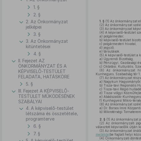
1. §
2. §
2. Az Önkormányzat
1. §
(1)
Az önkormányzat e
(2)
Az önkormányzat székhe
jelképei
(3)
Az önkormányzat képvis
(4)
A képviselő-testület sz
3. §
a)
polgármester,
b)
képviselő-testület bizott
3. Az Önkormányzat
c)
polgármesteri hivatal,
kitüntetései
d)
jegyző,
e)
társulások.
4. §
(5)
A képviselő-testület a k
a)
Ügyrendi Bizottság,
II. Fejezet AZ
b)
Pénzügyi, Gazdasági és V
ÖNKORMÁNYZAT ÉS A
c)
Oktatási, Kulturális, Szo
(6)
Az önkormányzat hiva
KÉPVISELŐ-TESTÜLET
Kunhegyes, Szabadság tér 1.,
FELADATA, HATÁSKÖRE
(7)
Az önkormányzat részvé
a)
Nagykun Hagyományőrző
5. §
b)
Tisza-tavi Regionális H
c)
Tisza-tavi Régió hulladé
III. Fejezet A KÉPVISELŐ-
d)
Tisza-völgyi Közműfejle
TESTÜLET MŰKÖDÉSÉNEK
e)
Abádszalók-Kunhegyes 
f)
Kunhegyesi Mikro-térségi
SZABÁLYAI
(8)
Az önkormányzat székhel
4. A képviselő-testület
a)
Dr. Borsos Imre Központ
b)
Mikrotérségi Tornatere
létszáma és összetétele,
programterve
2. §
(1)
Az önkormányzat jo
(2)
Az önkormányzati jogo
6. §
választott képviselőik útján
(3)
Az önkormányzat önálló
7. §
melléklet
be foglalt helyi köz
(4)
Önkormányzati döntést a
5. A képviselő-testület