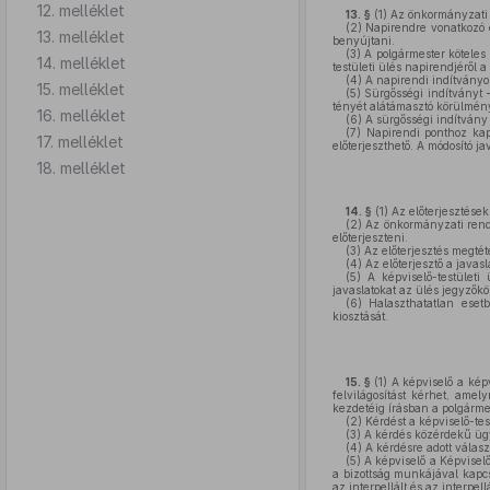
12. melléklet
13. §
(1)
Az önkormányzati b
(2)
Napirendre vonatkozó el
13. melléklet
benyújtani.
(3)
A polgármester köteles 
14. melléklet
testületi ülés napirendjéről a
(4)
A napirendi indítványok
15. melléklet
(5)
Sürgősségi indítványt –
tényét alátámasztó körülmén
16. melléklet
(6)
A sürgősségi indítvány 
(7)
Napirendi ponthoz kapc
17. melléklet
előterjeszthető. A módosító ja
18. melléklet
14. §
(1)
Az előterjesztések 
(2)
Az önkormányzati rendel
előterjeszteni.
(3)
Az előterjesztés megtéte
(4)
Az előterjesztő a javasl
(5)
A képviselő-testületi 
javaslatokat az ülés jegyzőkö
(6)
Halaszthatatlan esetb
kiosztását.
15. §
(1)
A képviselő a képv
felvilágosítást kérhet, ame
kezdetéig írásban a polgármes
(2)
Kérdést a képviselő-test
(3)
A kérdés közérdekű ügy
(4)
A kérdésre adott válasz
(5)
A képviselő a Képviselő
a bizottság munkájával kapcs
az interpellált és az interpe