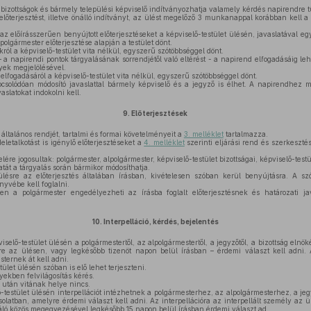
izottságok és bármely települési képviselő indítványozhatja valamely kérdés napirendre t
őterjesztést, illetve önálló indítványt, az ülést megelőző 3 munkanappal korábban kell a
az előírásszerűen benyújtott előterjesztéseket a képviselő-testület ülésén, javaslatával eg
 polgármester előterjesztése alapján a testület dönt.
ról a képviselő-testület vita nélkül, egyszerű szótöbbséggel dönt.
 a napirendi pontok tárgyalásának sorrendjétől való eltérést - a napirend elfogadásáig leh
yek megjelölésével.
elfogadásáról a képviselő-testület vita nélkül, egyszerű szótöbbséggel dönt.
solódóan módosító javaslattal bármely képviselő és a jegyző is élhet. A napirendhez mó
vaslatokat indokolni kell.
9.
Előterjesztések
általános rendjét, tartalmi és formai követelményeit a
3. melléklet
tartalmazza.
etalkotást is igénylő előterjesztéseket a
4. melléklet
szerinti eljárási rend és szerkeszté
lére jogosultak: polgármester, alpolgármester, képviselő-testület bizottságai, képviselő-testül
atát a tárgyalás során bármikor módosíthatja.
ülésre az előterjesztés általában írásban, kivételesen szóban kerül benyújtásra. A szób
nyvébe kell foglalni.
en a polgármester engedélyezheti az írásba foglalt előterjesztésnek és határozati ja
10.
Interpelláció, kérdés, bejelentés
iselő-testület ülésén a polgármestertől, az alpolgármestertől, a jegyzőtől, a bizottság el
lyre az ülésen, vagy legkésőbb tizenöt napon belül írásban – érdemi választ kell adni.
ternek át kell adni.
ület ülésén szóban is elő lehet terjeszteni.
ekben felvilágosítás kérés.
 után vitának helye nincs.
-testület ülésén interpellációt intézhetnek a polgármesterhez, az alpolgármesterhez, a jeg
olatban, amelyre érdemi választ kell adni. Az interpellációra az interpellált személy az 
lláló közös megegyezésével legkésőbb 15 napon belül írásban érdemi választ ad.