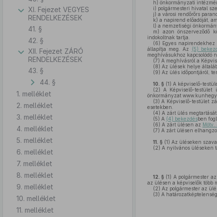
h)
önkormányzati intézmén
XI. Fejezet VEGYES
i)
polgármesteri hivatal sze
j)
a városi rendőrőrs paran
RENDELKEZÉSEK
k)
a napirend előadóját, 
l)
a nemzetiségi önkormány
41. §
m)
azon önszerveződő köz
indokoltnak tartja.
42. §
(6)
Egyes napirendekhez a 
állapítja meg. Az
(5) bekez
XII. Fejezet ZÁRÓ
meghívásukhoz kapcsolódó n
RENDELKEZÉSEK
(7)
A meghívásról a Képvisel
(8)
Az ülések helye általá
43. §
(9)
Az ülés időpontjáról, t
44. §
10. §
(1)
A képviselő-testül
(2)
A Képviselő-testület ü
1. melléklet
önkormányzat www.kunhegyes.h
(3)
A Képviselő-testület zá
2. melléklet
esetekben.
(4)
A zárt ülés megtartását
3. melléklet
(5)
A
(4) bekezdés
ben fogl
(6)
A zárt ülésen az
Mötv.
4. melléklet
(7)
A zárt ülésen elhangzott
5. melléklet
11. §
(1)
Az üléseken szavaz
(2)
A nyilvános üléseken ta
6. melléklet
7. melléklet
8. melléklet
12. §
(1)
A polgármester az 
az ülésen a képviselők több m
9. melléklet
(2)
Az polgármester az ülés
(3)
A határozatképtelenség 
10. melléklet
11. melléklet