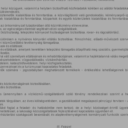
elyi közügyek, valamint a helyben biztosítható közfeladatok körében az alábbi feladatokat 
pülésrendezés,
ztemetők kialakítása és fenntartása, a közvilágításról való gondoskodás, kéményseprő-ipar
ak kialakítása és fenntartása, közparkok és egyéb közterületek kialakítása és fenntartá
t az önkormányzat tulajdonában álló közintézmény elnevezése,
, az egészséges életmód segítését célzó szolgáltatások,
ztisztaság, települési környezet tisztaságának biztosítása, rovar- és rágcsálóirtás),
 különösen a nyilvános könyvtári ellátás biztosítása; filmszínház, előadó-művészeti szerv
lyi közművelődési tevékenység támogatása,
sok és ellátások;
 és ellátások, amelyek keretében települési támogatás állapítható meg szociális, gyermekjólét
lkodás,
ná vált személyek ellátásának és rehabilitációjának, valamint a hajléktalanná válás megel
mészetvédelem, vízgazdálkodás, vízkárelhárítás,
elem, katasztrófavédelem, helyi közfoglalkoztatás,
zervezéssel és a turizmussal kapcsolatos feladatok,
lők számára - jogszabályban meghatározott termékeik - értékesítési lehetőségeinek biz
és közbiztonságának biztosításában,
dés biztosítása,
s (amennyiben a víziközmű-szolgáltatásról szóló törvény rendelkezései szerint a he
atok tárgyában, az éves költségvetésben, a gazdálkodást megalapozó pénzügyi tervben – a 
ek.
llást foglal a feladat- és hatáskörébe nem tartozó, de a helyi közösséget érintő ügy
meltetéssel, a lakossági közszolgáltatások fejlesztésével kapcsolatos ügyekben él.
áztartási szakágazati besorolását, és alaptevékenységeinek kormányzati funkciók szerint
III. Fejezet