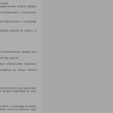
űzését.
 polgármester részére írásban
yütt bejelenteni. A Képviselő-
et előterjeszteni, a sürgősség
dosító javaslat az ülésen is
si követelmények alapján kell
eti tag, jegyző.
an előterjesztett határozati
vaslatnak az ülésen történő
nökétől önkormányzati ügyekben
 A kérdést legkésőbb az ülés
yzőhöz, a bizottsági elnökhöz
ülésen azonnal válaszol, vagy