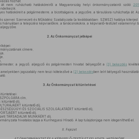
avazás hozhat.
t át nem ruházható hatásköreiről a Magyarország helyi önkormányzatairól szóló
201
ndelkezik.
yes hatásköreit a polgármesterre, a bizottságaira, a jegyzőre, a társulásra ruházhatja át. 
s szervei Szervezeti és Működési Szabályzata (a továbbiakban: SZMSZ) hatálya kiterje
és hiányában a települési képviselőkre, a tanácsnokokra, a képviselő-testület valamennyi b
 aljegyzőre.
2.
Az Önkormányzat jelképei
lképei:
mányzatának címere,
ja,
je,
,
ármester, a jegyző, aljegyző és polgármesteri hivatal bélyegzőit a
(3) bekezdés
kivétel
amelyekben jogszabály nem teszi kötelezővé a
(2) bekezdés
ben leírt bélyegző használat
ató.
3.
Az Önkormányzat kitüntetései
tüntetései:
SZPOLGÁRA cím,
tüntető díj,
ÚRÁJÁÉRT kitüntető díj,
ZSÉGÜGYI ÉS SZOCIÁLIS SZOLGÁLATÁÉRT kitüntető díj,
TJÁÉRT kitüntető díj,
gzett TÁRSADALMI MUNKÁÉRT díj.
ányzata hivatalos lapja a Kunhegyesi Híradó. A lap tulajdonjoga nem idegeníthető el.
II. Fejezet
AZ ÖNKORMÁNYZAT ÉS A KÉPVISELŐ-TESTÜLET FELADATA, HATÁSKÖRE