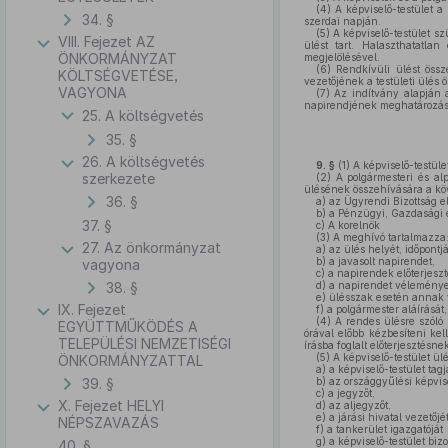
(4)
A képviselő-testület a 
34. §
szerdai napján.
(5)
A képviselő-testület sz
VIII. Fejezet AZ
ülést tart. Halaszthatatlan
ÖNKORMÁNYZAT
megjelölésével.
(6)
Rendkívüli ülést össze
KÖLTSÉGVETÉSE,
vezetőjének a testületi ülés
VAGYONA
(7)
Az indítvány alapján a
napirendjének meghatározás
25. A költségvetés
35. §
26. A költségvetés
9. §
(1)
A képviselő-testület
szerkezete
(2)
A polgármesteri és alpo
ülésének összehívására a köv
36. §
a)
az Ügyrendi Bizottság e
b)
a Pénzügyi, Gazdasági és
37. §
c)
A korelnök
(3)
A meghívó tartalmazza
27. Az önkormányzat
a)
az ülés helyét, időpontjá
b)
a javasolt napirendet,
vagyona
c)
a napirendek előterjesztő
38. §
d)
a napirendet véleményező
e)
ülésszak esetén annak v
IX. Fejezet
f)
a polgármester aláírását
(4)
A rendes ülésre szóló 
EGYÜTTMŰKÖDÉS A
órával előbb kézbesíteni kel
TELEPÜLÉSI NEMZETISÉGI
írásba foglalt előterjesztésne
(5)
A képviselő-testület ülé
ÖNKORMÁNYZATTAL
a)
a képviselő-testület tagja
39. §
b)
az országgyűlési képvise
c)
a jegyzőt,
X. Fejezet HELYI
d)
az aljegyzőt,
e)
a járási hivatal vezetőjét
NÉPSZAVAZÁS
f)
a tankerület igazgatóját
g)
a képviselő-testület biz
40. §