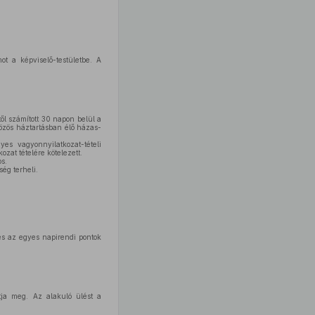
ot a képviselő-testületbe. A
ől számított 30 napon belül a
közös háztartásban élő házas-
es vagyonnyilatkozat-tételi
zat tételére kötelezett.
s.
ég terheli.
és az egyes napirendi pontok
tja meg. Az alakuló ülést a