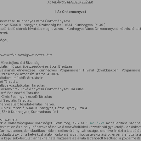
ÁLTALÁNOS RENDELKEZÉSEK
1.
Az Önkormányzat
lnevezése: Kunhegyes Város Önkormányzata.
lye: 5340 Kunhegyes, Szabadság tér 1. (5341 Kunhegyes, Pf. 39.).
elő-testületének hivatalos megnevezése: Kunhegyes Város Önkormányzati képviselő-test
ervei:
ságai,
övetkező bizottságokat hozza létre:
árosfejlesztési Bizottság,
ciális, Ifjúsági, Egészségügyi és Sport Bizottság
talának elnevezése: Kunhegyesi Polgármesteri Hivatal (továbbiakban: Polgármester
 törzskönyvi azonosító száma: 410074.
telével működő társulások:
 Társulás,
ulladékgazdálkodási Társulás,
klerakóit rekultiváló egycélú Önkormányzati Társulás,
sztő Beruházási Társulás,
Közös Szennyvízkezelő Társulás,
 Szociális Társulás.
ytől eltérő feladat-ellátási helyei:
i Orvosi Rendelő, 5340 Kunhegyes, Dózsa György utca 4.
m, 5340 Kunhegyes, Kunmadarasi út 1.
gi személy.
k a választópolgárok közösségét illetik meg, akik az
1. melléklet
megállapítása szerint
 közvetetten és a helyi népszavazáson való részvételükkel közvetlenül gyakorolják az önko
an, szabadon, demokratikus módon, széleskörű nyilvánosságot teremtve intézi a települé
szolgáltatásokról, a helyi közhatalom önkormányzati típusú gyakorlásáról, érvényre juttatja a
 képviselő-testület, annak felhatalmazására az általa létrehozott bizottság, a polgármeste