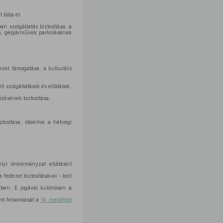
látja el:
i szolgáltatás biztosítása, a
sa, gépjárművek parkolásának
ezet támogatása, a kulturális
i szolgáltatások és ellátások,
őzésének biztosítása,
tosítása, ideértve a hétvégi
lyi önkormányzat ellátásért
fedezet biztosításával – kell
ekben. E jogával különösen a
i felsorolását a
14. melléklet