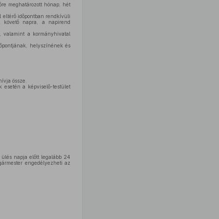
lőre meghatározott hónap, hét
 eltérő időpontban rendkívüli
ést követő napra, a napirend
k, valamint a kormányhivatal
időpontjának, helyszínének és
hívja össze.
k esetén a képviselő-testület
ülés napja előtt legalább 24
lgármester engedélyezheti az