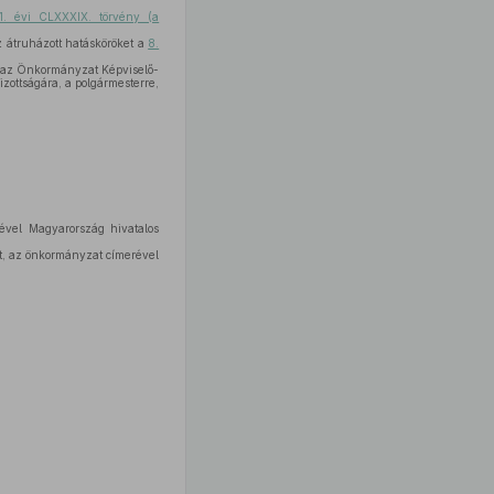
1. évi CLXXXIX. törvény (a
Az átruházott hatásköröket a
8.
d az Önkormányzat Képviselő-
izottságára, a polgármesterre,
ével Magyarország hivatalos
át, az önkormányzat címerével