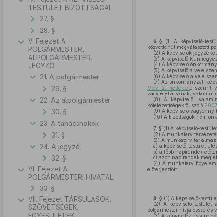
TESTÜLET BIZOTTSÁGAI
27. §
28. §
V. Fejezet A
6. §
(1)
A képviselő-testül
közvetlenül megválasztott pol
POLGÁRMESTER,
(2)
A képviselők jegyzéké
ALPOLGÁRMESTER,
(3)
A képviselő Kunhegyes e
JEGYZŐ
(4)
A képviselő önkormányza
(5)
A képviselő a vele szem
21. A polgármester
(6)
A képviselő a vele szem
(7)
Az önkormányzati képv
29. §
Mötv. 2. melléklet
e szerinti 
vagy élettársának, valamint 
22. Az alpolgármester
(8)
A képviselő, valami
kötelezettségekről szóló
2007.
30. §
(9)
A képviselő vagyonnyila
(10)
A bizottságok nem önko
23. A tanácsnokok
7. §
(1)
A képviselő-testüle
31. §
(2)
A munkaterv tervezetét a
(3)
A munkaterv tartalmaz
24. A jegyző
a)
a képviselő-testület ülés
b)
a főbb napirendek előterj
32. §
c)
azon napirendek megjelöl
(4)
A munkaterv figyelembe
VI. Fejezet A
előterjesztőit.
POLGÁRMESTERI HIVATAL
33. §
VII. Fejezet TÁRSULÁSOK,
8. §
(1)
A képviselő-testül
(2)
A képviselő-testület 
SZÖVETSÉGEK,
polgármester hívja össze és v
EGYESÜLETEK
(3)
A képviselők és a polg