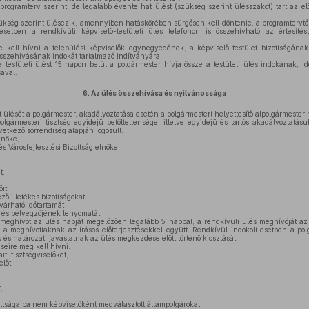
programterv szerint, de legalább évente hat ülést (szükség szerint ülésszakot) tart az e
ükség szerint ülésezik, amennyiben hatáskörében sürgősen kell döntenie, a programtervtől
 esetben a rendkívüli képviselő-testületi ülés telefonon is összehívható az értesít
 kell hívni a települési képviselők egynegyedének, a képviselő-testület bizottságána
 összehívásának indokát tartalmazó indítványára.
 testületi ülést 15 napon belül a polgármester hívja össze a testületi ülés indokának, 
ával.
6.
Az ülés összehívása és nyilvánossága
 ülését a polgármester, akadályoztatása esetén a polgármestert helyettesítő alpolgármester 
lgármesteri tisztség egyidejű betöltetlensége, illetve egyidejű és tartós akadályoztatásu
etkező sorrendiség alapján jogosult:
lnöke,
 Városfejlesztési Bizottság elnöke
:
t,
it,
 illetékes bizottságokat,
árható időtartamát
, és bélyegzőjének lenyomatát.
meghívót az ülés napját megelőzően legalább 5 nappal, a rendkívüli ülés meghívóját az 
l a meghívottaknak az írásos előterjesztésekkel együtt. Rendkívül indokolt esetben a po
k és határozati javaslatnak az ülés megkezdése előtt történő kiosztását.
seire meg kell hívni:
it, tisztségviselőket,
lőt,
,
ottságaiba nem képviselőként megválasztott állampolgárokat,