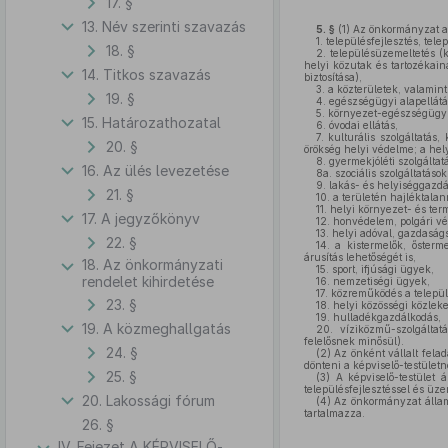
17. §
13. Név szerinti szavazás
5. §
(1)
Az önkormányzat a h
1.
településfejlesztés, tele
18. §
2.
településüzemeltetés (kö
helyi közutak és tartozékain
14. Titkos szavazás
biztosítása),
3.
a közterületek, valamin
19. §
4.
egészségügyi alapellátás
5.
környezet-egészségügy (kö
15. Határozathozatal
6.
óvodai ellátás,
7.
kulturális szolgáltatás,
20. §
örökség helyi védelme; a he
8.
gyermekjóléti szolgáltatá
16. Az ülés levezetése
8a.
szociális szolgáltatások
9.
lakás- és helyiséggazdá
21. §
10.
a területén hajléktalan
11.
helyi környezet- és ter
17. A jegyzőkönyv
12.
honvédelem, polgári véd
13.
helyi adóval, gazdaságs
22. §
14.
a kistermelők, ősterme
árusítás lehetőségét is,
18. Az önkormányzati
15.
sport, ifjúsági ügyek,
rendelet kihirdetése
16.
nemzetiségi ügyek,
17.
közreműködés a települ
23. §
18.
helyi közösségi közleke
19.
hulladékgazdálkodás,
19. A közmeghallgatás
20.
víziközmű-szolgáltatá
felelősnek minősül).
24. §
(2)
Az önként vállalt felad
dönteni a képviselő-testületn
25. §
(3)
A képviselő-testület á
településfejlesztéssel és üze
20. Lakossági fórum
(4)
Az önkormányzat államh
tartalmazza.
26. §
IV. Fejezet A KÉPVISELŐ-