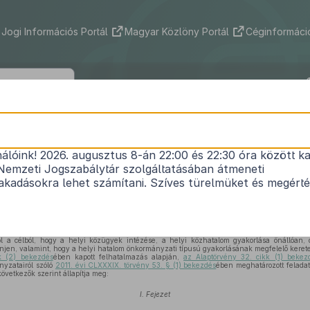
Jogi Információs Portál
Magyar Közlöny Portál
Céginformáció
s Város Önkormányzata Képviselő-tes
/2025. (IX. 18.) önkormányzati rendel
nálóink! 2026. augusztus 8-án 22:00 és 22:30 óra között ka
Nemzeti Jogszabálytár szolgáltatásában átmeneti
kormányzat és szervei Szervezeti és Működési Sza
kadásokra lehet számítani. Szíves türelmüket és megért
Hatályos: 2025. 09. 18. 18:00 – 2026. 01. 31.
ól a célból, hogy a helyi közügyek intézése, a helyi közhatalom gyakorlása önállóan,
énjen, valamint, hogy a helyi hatalom önkormányzati típusú gyakorlásának megfelelő kerete
k (2) bekezdés
ében kapott felhatalmazás alapján,
az Alaptörvény 32. cikk (1) bekez
yzatairól szóló
2011. évi CLXXXIX. törvény 53. § (1) bekezdés
ében meghatározott feladat
övetkezők szerint állapítja meg:
I. Fejezet