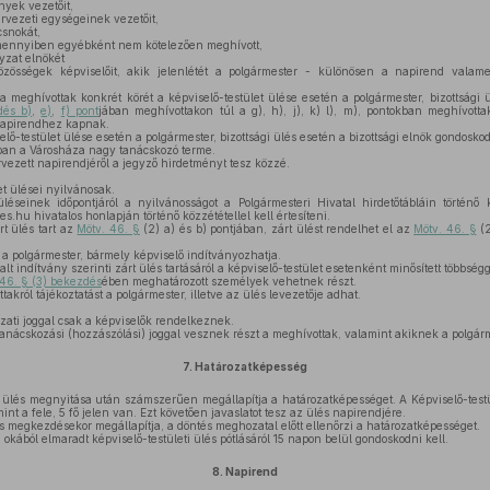
yek vezetőit,
rvezeti egységeinek vezetőit,
csnokát,
amennyiben egyébként nem kötelezően meghívott,
zat elnökét
össégek képviselőit, akik jelenlétét a polgármester - különösen a napirend valame
meghívottak konkrét körét a képviselő-testület ülése esetén a polgármester, bizottsági ü
dés b)
,
e)
,
f) pont
jában meghívottakon túl a g), h), j), k) l), m), pontokban meghívottak
apirendhez kapnak.
ő-testület ülése esetén a polgármester, bizottsági ülés esetén a bizottsági elnök gondoskod
ban a Városháza nagy tanácskozó terme.
ervezett napirendjéről a jegyző hirdetményt tesz közzé.
et ülései nyilvánosak.
léseinek időpontjáról a nyilvánosságot a Polgármesteri Hivatal hirdetőtábláin történő 
u hivatalos honlapján történő közzététellel kell értesíteni.
rt ülés tart az
Mötv. 46. §
(2) a) és b) pontjában, zárt ülést rendelhet el az
Mötv. 46. §
(2
 a polgármester, bármely képviselő indítványozhatja.
alt indítvány szerinti zárt ülés tartásáról a képviselő-testület esetenként minősített többség
 46. § (3) bekezdés
ében meghatározott személyek vehetnek részt.
akról tájékoztatást a polgármester, illetve az ülés levezetője adhat.
ati joggal csak a képviselők rendelkeznek.
nácskozási (hozzászólási) joggal vesznek részt a meghívottak, valamint akiknek a polgárm
7.
Határozatképesség
ülés megnyitása után számszerűen megállapítja a határozatképességet. A Képviselő-testü
int a fele, 5 fő jelen van. Ezt követően javaslatot tesz az ülés napirendjére.
 megkezdésekor megállapítja, a döntés meghozatal előtt ellenőrzi a határozatképességet.
okából elmaradt képviselő-testületi ülés pótlásáról 15 napon belül gondoskodni kell.
8.
Napirend