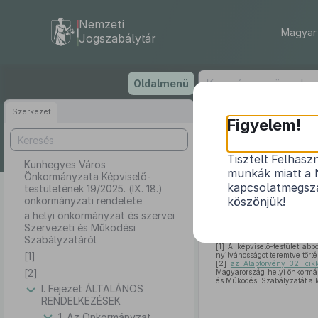
Nemzeti
Magyar 
Jogszabálytár
Ugrás
Oldalmenü
a
tartalomra
Szerkezet
Kunhegye
Figyelem!
19
Tisztelt Felhasz
Kunhegyes Város
munkák miatt a 
Önkormányzata Képviselő-
a helyi ön
kapcsolatmegsza
testületének 19/2025. (IX. 18.)
önkormányzati rendelete
köszönjük!
a helyi önkormányzat és szervei
Szervezeti és Működési
Szabályzatáról
[1]
A képviselő-testület abb
[1]
nyilvánosságot teremtve tört
[2]
az Alaptörvény 32. cik
[2]
Magyarország helyi önkormán
és Működési Szabályzatát a k
I. Fejezet ÁLTALÁNOS
RENDELKEZÉSEK
1. Az Önkormányzat