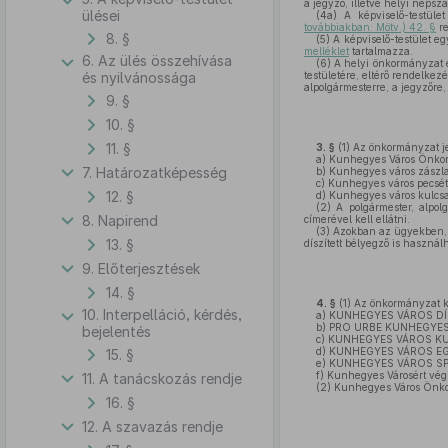
a jegyző, illetve helyi népsz
ülései
(4a)
A képviselő-testüle
továbbiakban: Mötv.) 42. §
re
8. §
(5)
A képviselő-testület eg
melléklet
tartalmazza.
6. Az ülés összehívása
(6)
A helyi önkormányzat é
és nyilvánossága
testületére, eltérő rendelkez
alpolgármesterre, a jegyzőre,
9. §
10. §
11. §
3. §
(1)
Az önkormányzat je
a)
Kunhegyes Város Önkor
7. Határozatképesség
b)
Kunhegyes város zászla
c)
Kunhegyes város pecsét
12. §
d)
Kunhegyes város kulcsa
(2)
A polgármester, alpolg
8. Napirend
címerével kell ellátni.
(3)
Azokban az ügyekben, 
13. §
díszített bélyegző is használh
9. Előterjesztések
14. §
4. §
(1)
Az önkormányzat ki
10. Interpelláció, kérdés,
a)
KUNHEGYES VÁROS DÍ
b)
PRO URBE KUNHEGYES ki
bejelentés
c)
KUNHEGYES VÁROS KULT
d)
KUNHEGYES VÁROS EGÉS
15. §
e)
KUNHEGYES VÁROS SPOR
f)
Kunhegyes Városért vé
11. A tanácskozás rendje
(2)
Kunhegyes Város Önkorm
16. §
12. A szavazás rendje