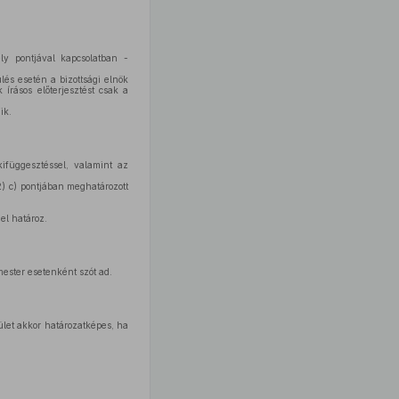
ly pontjával kapcsolatban -
lés esetén a bizottsági elnök
 írásos előterjesztést csak a
ik.
kifüggesztéssel, valamint az
) c) pontjában meghatározott
gel határoz.
ester esetenként szót ad.
let akkor határozatképes, ha