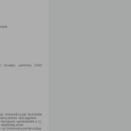
ülete.
i Hivatal), székhely: 5340
 az önkormányzati testületbe
rmányzáshoz való jogaikat.
s közügyeit, gondoskodik a
16.
 népfelség elvét.
r, az önkormányzat társulása,