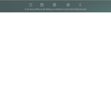
kattintva olvashat.
Szerkezet
Keresés
Megnyitottak
Eszköztár
Változások
Kapcsolat
Felhasználási feltételek
PDF
Akadálymentesítési nyilatkozat
Adatkezelési tájékoztató