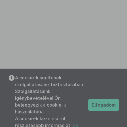
A cookie-k segítenek
szolgáltatásaink biztosításában.
Szolgáltatásaink
igénybevételével Ön
beleegyezik a cookie-k
Elfogadom
használatába.
A cookie-k kezeléséről
részletesebb információt
ide