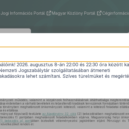
Jogi Információs Portál
Magyar Közlöny Portál
Céginformáció
 Községi Önkormányzat Képviselő-tes
/2025. (III. 14.) önkormányzati rendele
nálóink! 2026. augusztus 8-án 22:00 és 22:30 óra között ka
Nemzeti Jogszabálytár szolgáltatásában átmeneti
az önkormányzat 2025. évi költségvetéséről
kadásokra lehet számítani. Szíves türelmüket és megért
Hatályos: 2026. 05. 29. –
rmányzati működés, valamint a közpénzek felhasználásának átláthatósága megteremtése
átása érdekében a várható bevételek és teljesítendő kiadások tervszámok formájában történ
a törvényben meghatározott önkormányzati kötelező, valamint a kötelező feladatai ellátá
a és ellátása.
mányzat Képviselő-testülete
az Alaptörvény 32. cikk
(2) bekezdésében meghatározott ered
 bekezdés f) pontjában meghatározott feladatkörében eljárva, Magyarország helyi önko
1) bekezdés a) pont
jában biztosított véleményezési jogkörében eljáró Pénzügyi és Te
következőket rendeli el: