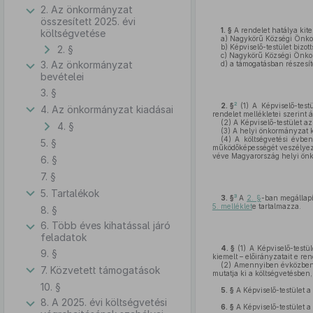
2. Az önkormányzat
összesített 2025. évi
1. §
A rendelet hatálya kite
költségvetése
a)
Nagykörű Községi Önkor
b)
Képviselő-testület bizott
2. §
c)
Nagykörű Községi Önkorm
3. Az önkormányzat
d)
a támogatásban részesít
bevételei
3. §
2
2. §
(1)
A Képviselő-testü
4. Az önkormányzat kiadásai
rendelet mellékletei szerint á
(2)
A Képviselő-testület a
4. §
(3)
A helyi önkormányzat k
(4)
A költségvetési évben 
5. §
működőképességét veszélyezt
véve Magyarország helyi önk
6. §
7. §
5. Tartalékok
3
3. §
A
2. §
-ban megállapí
5. melléklet
e tartalmazza.
8. §
6. Több éves kihatással járó
feladatok
4. §
(1)
A Képviselő-testül
9. §
kiemelt – előirányzatait e re
(2)
Amennyiben évközben EU
7. Közvetett támogatások
mutatja ki a költségvetésben
10. §
5. §
A Képviselő-testület a 
8. A 2025. évi költségvetési
6. §
A Képviselő-testület a