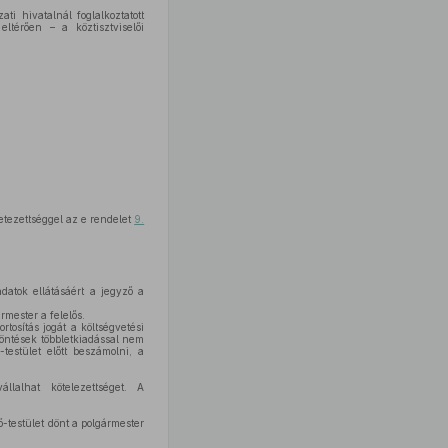
i hivatalnál foglalkoztatott
 eltérően – a köztisztviselői
etezettséggel az e rendelet
9.
datok ellátásáért a jegyző a
mester a felelős.
rtosítás jogát a költségvetési
döntések többletkiadással nem
testület előtt beszámolni, a
llalhat kötelezettséget. A
-testület dönt a polgármester