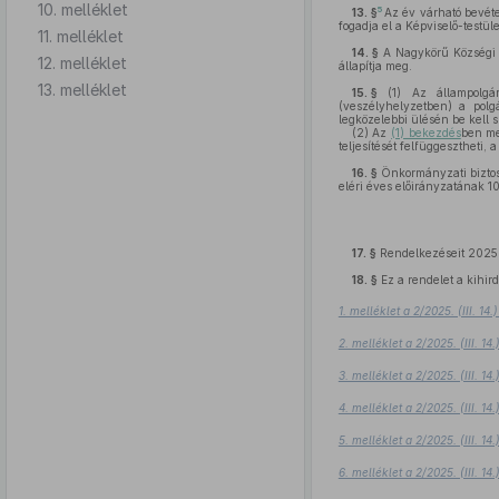
10. melléklet
5
13. §
Az év várható bevéte
fogadja el a Képviselő-testüle
11. melléklet
14. §
A Nagykörű Községi Ö
12. melléklet
állapítja meg.
13. melléklet
15. §
(1)
Az állampolgár
(veszélyhelyzetben) a polg
legközelebbi ülésén be kell 
(2)
Az
(1) bekezdés
ben me
teljesítését felfüggesztheti, 
16. §
Önkormányzati biztost
eléri éves előirányzatának 10
17. §
Rendelkezéseit 2025. 
18. §
Ez a rendelet a kihird
1. melléklet a 2/2025. (III. 1
2. melléklet a 2/2025. (III. 1
3. melléklet a 2/2025. (III. 1
4. melléklet a 2/2025. (III. 1
5. melléklet a 2/2025. (III. 1
6. melléklet a 2/2025. (III. 1