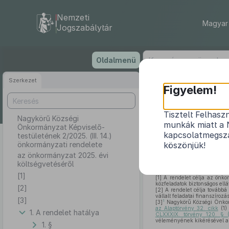
Nemzeti
Magyar 
Jogszabálytár
Ugrás
Oldalmenü
a
tartalomra
Szerkezet
Nagykörű
Figyelem!
2
Tisztelt Felhasz
Nagykörű Községi
munkák miatt a 
Önkormányzat Képviselő-
kapcsolatmegsza
testületének 2/2025. (III. 14.)
önkormányzati rendelete
köszönjük!
az önkormányzat 2025. évi
költségvetéséről
[1]
[1]
A rendelet célja az önko
közfeladatok biztonságos ell
[2]
[2]
A rendelet célja továbbá 
vállalt feladatai finanszírozás
[3]
1
[3]
Nagykörű Községi Önkor
az Alaptörvény 32. cikk
(1)
1. A rendelet hatálya
CLXXXIX. törvény 120. § (
véleményének kikérésével a 
1. §