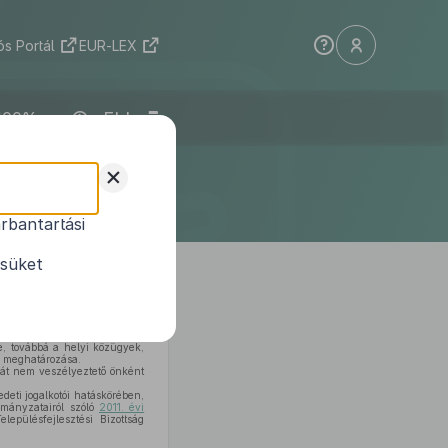
s Portál
EUR-LEX
ELI
tületének
+
te
rbantartási
ésüket
, továbbá a helyi közügyek,
ő meghatározása.
sát nem veszélyeztető önként
eti jogalkotói hatáskörében,
rmányzatairól szóló
2011. évi
lepülésfejlesztési Bizottság