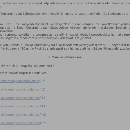
li és kiadási előirányzatainak teljesüléséről az előirányzat felhasználási ütemtervet az e 
t.
nkormányzat költségvetési évet követő három év tervezett bevételeit és kiadásait az e
ok élet- és vagyonbiztonságot veszélyeztető elemi csapás és következményeine
ármester a helyi önkormányzat költségvetése körében átmeneti intézkedést hozhat, am
számolnia.
ghatározott jogkörben a polgármester az előirányzatok között átcsoportosítást hajthat végr
a költségvetési rendeletben nem szereplő kiadásokat is teljesíthet.
 kell kirendelni, ha az önkormányzat által fenntartott költségvetési szerv 30 napon túli 
 %-át, vagy a 150 millió Ft-ot, és e tartozását egy hónap alatt nem képes 30 nap alá szorítan
9.
Záró rendelkezések
év január 01. napjától kell alkalmazni.
etését követő napon lép hatályba.
6
4.) önkormányzati rendelethez
7
4.) önkormányzati rendelethez
8
4.) önkormányzati rendelethez
9
4.) önkormányzati rendelethez
10
4.) önkormányzati rendelethez
11
4.) önkormányzati rendelethez