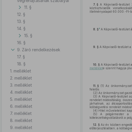
végrehajtásának szabályai
7. §
A Képviselő-testület 
11. §
köztisztviselők vonatkozásá
illetményalapot 60.000.-Ft-b
12. §
13. §
14. §
4
8. §
A Képviselő-testület 
15. §
16. §
9. §
A Képviselő-testület a 
9. Záró rendelkezések
17. §
18. §
10. §
A Képviselő-testület 
melléklet
e szerint hagyja jóv
1. melléklet
2. melléklet
3. melléklet
11. §
(1)
Az önkormányzati s
felelős.
4. melléklet
(2)
Az önkormányzat gazdál
(3)
A Képviselő-testület az
5. melléklet
rendelet módosításáig, össze
járhatnak, az átcsoportosít
6. melléklet
költségvetési rendelet módosí
(4)
Hitel műveletekkel kapc
7. melléklet
(5)
A polgármester a kia
kötelezettségvállalásról a po
8. melléklet
12. §
Az év közben engedély
9. melléklet
előterjesztésében, a költségv