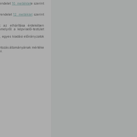
rendelet
10. melléklet
e szerint
 rendelet
12. melléklet
szerint
k az elhárítása érdekében
elyről a képviselő-testület
e, egyes kiadási előirányzatok
tartozás állományának mértéke
i.