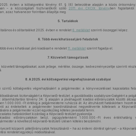
2025. évben a költségvetési törvény 61. § (6) bekezdése alapján a közös önkormányzat
ban – a közszolgálati tisztviselőkről szóló
2011. évi CXCIX. törvény
ben foglaltaktól
an, azaz hatvanezer forintban állapítja meg.
5.
Tartalékok
általános és céltartalékot 2025. évben e rendelet
6. melléklet
szerinti összeggel képez.
6.
Több éves kihatással járó feladatok
több éves kihatással járó kiadásait e rendelet
11. melléklet
szerint fogadja el.
7.
Közvetett támogatások
a közvetett támogatásokat, azok jellege, mértéke, összege, kedvezményezettje szerinti részl
á.
8.
A 2025. évi költségvetési végrehajtásának szabályai
zintű költségvetés végrehajtásáért a polgármester, a könyvvezetéssel kapcsolatos fela
kodásának biztonságáért a Képviselő-testület, a gazdálkodás szabályszerűségéért a polgár
 államháztartási törvény 34. § alapján a jóváhagyott kiadási előirányzatok közötti átcsopo
sen 1.000.000.-Ft értékig a polgármesterre ruházza át. Az átruházott hatáskörben hozott 
ásról az érdekeltek a polgármester koordinálásával negyedévente kötelesek a Képviselő-
tására a polgármester ezzel egyidejűleg köteles javaslatot tenni.
solatos hatásköröket kizárólag a Képviselő-testület gyakorolja.
dási előirányzatokon belül, jogügyletenként 1.000.000.-Ft éves értékhatárig vá
lgármester a következő képviselő-testületi ülésen köteles beszámolni.
ezett központi pótelőirányzatok felosztásáról – ha az érdemi döntést igényel – a Képviselő
etési rendelet egyidejű módosításával.