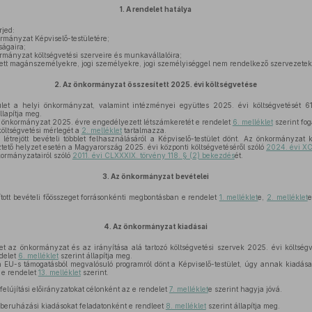
1.
A rendelet hatálya
rjed:
mányzat Képviselő-testületére;
ságaira;
ányzat költségvetési szerveire és munkavállalóira;
ett magánszemélyekre, jogi személyekre, jogi személyiséggel nem rendelkező szervezetek
2.
Az önkormányzat összesített 2025. évi költségvetése
let a helyi önkormányzat, valamint intézményei együttes 2025. évi költségvetését 61
llapítja meg.
z önkormányzat 2025. évre engedélyezett létszámkeretét e rendelet
6. melléklet
szerint fog
öltségvetési mérlegét a
2. melléklet
tartalmazza.
létrejött bevételi többlet felhasználásáról a Képviselő-testület dönt. Az önkormányzat 
ető helyzet esetén a Magyarország 2025. évi központi költségvetéséről szóló
2024. évi XC
ormányzatairól szóló
2011. évi CLXXXIX. törvény 118. § (2) bekezdés
ét.
3.
Az önkormányzat bevételei
tott bevételi főösszeget forrásonkénti megbontásban e rendelet
1. melléklet
e,
2. melléklet
4.
Az önkormányzat kiadásai
et az önkormányzat és az irányítása alá tartozó költségvetési szervek 2025. évi költség
ndelet
6. melléklet
szerint állapítja meg.
-s támogatásból megvalósuló programról dönt a Képviselő-testület, úgy annak kiadásait 
, e rendelet
13. melléklet
szerint.
felújítási előirányzatokat célonként az e rendelet
7. melléklet
e szerint hagyja jóvá.
 beruházási kiadásokat feladatonként e rendleet
8. melléklet
szerint állapítja meg.