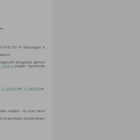
re.
8.606.733.-Ft főösszeggel e
adja el.
kiegészítő támogatást igényel
. törvény
alapján, figyelembe
e,
3. melléklet
e,
4. melléklet
e,
vetés kiadási – és ezen belül
és bevételeit elkülönítetten