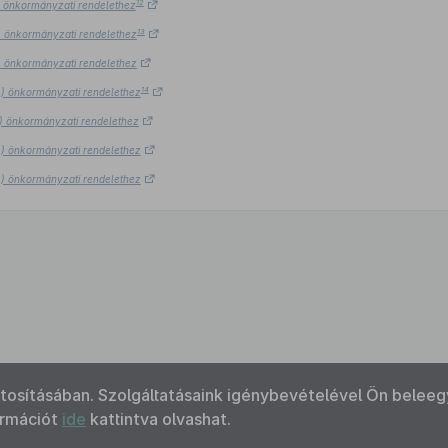
12
4.) önkormányzati rendelethez
13
4.) önkormányzati rendelethez
4.) önkormányzati rendelethez
14
14.) önkormányzati rendelethez
14.) önkormányzati rendelethez
14.) önkormányzati rendelethez
14.) önkormányzati rendelethez
ztosításában. Szolgáltatásaink igénybevételével Ön beleeg
ormációt
ide
kattintva olvashat.