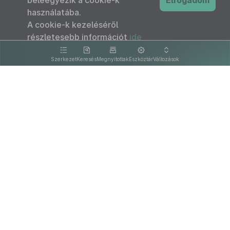
beleegyezik a cookie-k
Elfogadom
használatába.
A cookie-k kezeléséről
részletesebb információt
ide
kattintva olvashat.
Szerkezet
Keresés
Megnyitottak
Eszköztár
Változások
Kapcsolat
Felhasználási feltételek