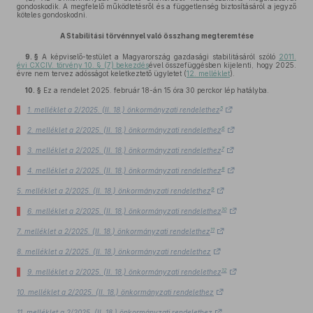
gondoskodik. A megfelelő működtetésről és a függetlenség biztosításáról a jegyző
köteles gondoskodni.
A Stabilitási törvénnyel való összhang megteremtése
9. §
A képviselő-testület a Magyarország gazdasági stabilitásáról szóló
2011.
évi CXCIV. törvény 10. § (7) bekezdés
ével összefüggésben kijelenti, hogy 2025.
évre nem tervez adósságot keletkeztető ügyletet (
12. melléklet
).
10. §
Ez a rendelet 2025. február 18-án 15 óra 30 perckor lép hatályba.
5
1. melléklet a 2/2025. (II. 18.) önkormányzati rendelethez
6
2. melléklet a 2/2025. (II. 18.) önkormányzati rendelethez
7
3. melléklet a 2/2025. (II. 18.) önkormányzati rendelethez
8
4. melléklet a 2/2025. (II. 18.) önkormányzati rendelethez
9
5. melléklet a 2/2025. (II. 18.) önkormányzati rendelethez
10
6. melléklet a 2/2025. (II. 18.) önkormányzati rendelethez
11
7. melléklet a 2/2025. (II. 18.) önkormányzati rendelethez
8. melléklet a 2/2025. (II. 18.) önkormányzati rendelethez
12
9. melléklet a 2/2025. (II. 18.) önkormányzati rendelethez
10. melléklet a 2/2025. (II. 18.) önkormányzati rendelethez
11. melléklet a 2/2025. (II. 18.) önkormányzati rendelethez