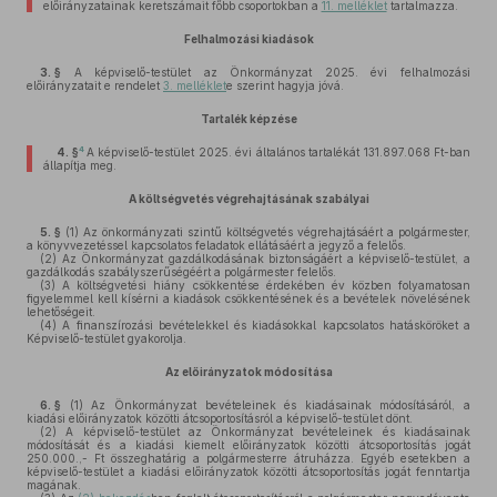
előirányzatainak keretszámait főbb csoportokban a
11. melléklet
tartalmazza.
Felhalmozási kiadások
3. §
A képviselő-testület az Önkormányzat 2025. évi felhalmozási
előirányzatait e rendelet
3. melléklet
e szerint hagyja jóvá.
Tartalék képzése
4
4. §
A képviselő-testület 2025. évi általános tartalékát 131.897.068 Ft-ban
állapítja meg.
A költségvetés végrehajtásának szabályai
5. §
(1)
Az önkormányzati szintű költségvetés végrehajtásáért a polgármester,
a könyvvezetéssel kapcsolatos feladatok ellátásáért a jegyző a felelős.
(2)
Az Önkormányzat gazdálkodásának biztonságáért a képviselő-testület, a
gazdálkodás szabályszerűségéért a polgármester felelős.
(3)
A költségvetési hiány csökkentése érdekében év közben folyamatosan
figyelemmel kell kísérni a kiadások csökkentésének és a bevételek növelésének
lehetőségeit.
(4)
A finanszírozási bevételekkel és kiadásokkal kapcsolatos hatásköröket a
Képviselő-testület gyakorolja.
Az előirányzatok módosítása
6. §
(1)
Az Önkormányzat bevételeinek és kiadásainak módosításáról, a
kiadási előirányzatok közötti átcsoportosításról a képviselő-testület dönt.
(2)
A képviselő-testület az Önkormányzat bevételeinek és kiadásainak
módosítását és a kiadási kiemelt előirányzatok közötti átcsoportosítás jogát
250.000.,- Ft összeghatárig a polgármesterre átruházza. Egyéb esetekben a
képviselő-testület a kiadási előirányzatok közötti átcsoportosítás jogát fenntartja
magának.