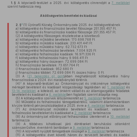
1. §
A képviselő-testület a 2025. évi költségvetés címrendjét a
7. melléklet
szerint határozza meg.
A költségvetés bevételei és kiadásai
2
2. §
(1)
Újrónafő Község Önkormányzata 2025. évi költségvetésének
a)
költségvetési és finanszírozási bevétel főösszege 251.355.457 Ft,
b)
költségvetési és finanszírozási kiadási főösszege 251.355.457 Ft.
(2)
A költségvetési főösszegek részletezése a következő:
a)
költségvetési működési bevételek: 170.698.768 Ft
b)
költségvetési működési kiadások: 233.431.441 Ft
c)
költségvetési működési hiány: 62.732.673 Ft
d)
költségvetési felhalmozási bevételek: 7.004.925 Ft
e)
költségvetési felhalmozási kiadások: 16.971.336 Ft
f)
költségvetési felhalmozási hiány 9.966.411 Ft
g)
költségvetési hiány összesen: 72.699.084 Ft
h)
finanszírozási bevételek: 73.651.764 Ft
i)
finanszírozási kiadások: 952.680 Ft
j)
finanszírozási többlet: 72.699.084 Ft, összes hiány: 0 Ft.
(3)
A
(2) bekezdés g) pont
jában meghatározott költségvetési hiány
finanszírozása a 2024. évi maradványból történik.
3
(4)
A képviselő-testület az Önkormányzat és intézménye költségvetési
mérlegét bevételeit és kiadásait közgazdasági tagolásban az
1. melléklet
és
13-14. melléklet
, a kötelező, az önként vállalt és az államigazgatási feladatok
bevételeit és kiadásait a
6. melléklet
ben foglaltak szerint állapítja meg.
(5)
A költségvetési szervek létszámkeretét az
5. melléklet
tartalmazza.
(6)
Működési és felhalmozási támogatásértékű, valamint államháztartáson
kívülre történő pénzeszközátadást a 2025. évre a
4. melléklet
tartalmazza.
(7)
Az önkormányzat működési bevételeit és kiadásait, valamint a
felhalmozási bevételeket és kiadásokat a
2. melléklet
tartalmazza.
(8)
Az önkormányzat előirányzat felhasználási ütemtervét a
10. melléklet
tartalmazza.
(9)
A többéves kihatással járó döntéseket beruházási célonként
számszerűsítve, évenkénti bontásban a
9. melléklet
tartalmazza.
(10)
A közvetett nyújtott támogatások összegét a
8. melléklet
tartalmazza.
(11)
A költségvetési évet követő három év tervezett bevételi és kiadási