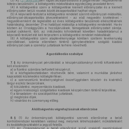
(3)
Az
(2) bekezdés
ben foglalt átcsoportosításról a polgármester negyedévente
köteles beszámolni, a költségvetés módosítására egyidejűleg javaslatot tenni.
(4)
A költségvetési szerv a költségvetése kiemelt előirányzatai és a kiemelt
előirányzaton belüli rovatok között átcsoportosítást hajthat végre.
(5)
A képviselő-testület a költségvetési rendelet szerinti előirányzat-módosítás,
előirányzat-átcsoportosítás átvezetéseként - az első negyedév kivételével -
negyedévenként de legkésőbb az éves költségvetési beszámoló elkészítésének
határidejéig, december 31-ei hatállyal módosítja a költségvetési rendeletét. Ha év
közben az Országgyűlés a hozzájárulások, támogatások előirányzatait zárolja,
azokat csökkenti, törli, az intézkedés kihirdetését követően haladéktalanul a
képviselő-testület elé kell terjeszteni a költségvetési rendelet módosítását.
(6)
A költségvetési szerv alaptevékenysége körében szellemi tevékenység
szerződéssel, számla ellenében történő igénybevételére szolgáló kiadási
előirányzat csak a személyi juttatások terhére növelhető.
A gazdálkodás szabályai
7. §
Az önkormányzat pénztárából a készpénzállományt érintő kifizetésként
kell elszámolni
a)
a fizetési számlára befizetett készpénzt,
b)
a közfoglalkoztatásban résztvevők bére, valamint a munkába járáshoz
kapcsolódó közlekedési költségtérítései,
c)
a szervezetünk tevékenységével összefüggésben készlet- és kisértékű
tárgyi eszköz beszerzések,
d)
kiküldetési, reprezentációs kiadások,
e)
egyes kisösszegű szolgáltatási kiadások készpénzben történő teljesítése,
f)
a társadalom- és szociálpolitikai juttatások,
g)
megbízási díjak,
h)
vásárlási és üzemanyag előleg.
A költségvetés végrehajtásának ellenőrzése
8. §
(1)
Az önkormányzati költségvetési szervek ellenőrzése a belső
kontrollrendszer keretében valósul meg, melynek létrehozásáért, működtetésért
és továbbfejlesztéséért a jegyző felelős.
(2)
Az Önkormányzat a belső ellenőrzést külső szakértő megbízásával