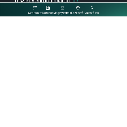
részletesebb információt
ide
kattintva olvashat.
Szerkezet
Keresés
Megnyitottak
Eszköztár
Változások
Kapcsolat
Felhasználási feltételek
PDF
Akadálymentesítési nyilatkozat
Adatkezelési tájékoztató