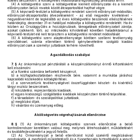
köteles beszámolni, a költségvetés módosítására egyidejűleg javaslatot tenni.
(4)
A költségvetési szerv a költségvetése kiemelt előirányzatai és a kiemelt
előirányzaton belüli rovatok között átcsoportosítást hajthat végre.
(5)
A képviselő-testület a költségvetési rendelet szerinti előirányzat-módosítás,
előirányzat-átcsoportosítás átvezetéseként - az első negyedév kivételével -
negyedévenként de legkésőbb az éves költségvetési beszámoló elkészítésének
határidejéig, december 31-ei hatállyal módosítja a költségvetési rendeletét. Ha év
közben az Országgyűlés a hozzájárulások, támogatások előirányzatait zárolja,
azokat csökkenti, törli, az intézkedés kihirdetését követően haladéktalanul a
képviselő-testület elé kell terjeszteni a költségvetési rendelet módosítását.
(6)
A költségvetési szerv alaptevékenysége körében szellemi tevékenység
szerződéssel, számla ellenében történő igénybevételére szolgáló kiadási
előirányzat csak a személyi juttatások terhére növelhető.
A gazdálkodás szabályai
7. §
Az önkormányzat pénztárából a készpénzállományt érintő kifizetésként
kell elszámolni
a)
a fizetési számlára befizetett készpénzt,
b)
a közfoglalkoztatásban résztvevők bére, valamint a munkába járáshoz
kapcsolódó közlekedési költségtérítései,
c)
a szervezetünk tevékenységével összefüggésben készlet- és kisértékű
tárgyi eszköz beszerzések,
d)
kiküldetési, reprezentációs kiadások,
e)
egyes kisösszegű szolgáltatási kiadások készpénzben történő teljesítése,
f)
a társadalom- és szociálpolitikai juttatások,
g)
megbízási díjak,
h)
vásárlási és üzemanyag előleg.
A költségvetés végrehajtásának ellenőrzése
8. §
(1)
Az önkormányzati költségvetési szervek ellenőrzése a belső
kontrollrendszer keretében valósul meg, melynek létrehozásáért, működtetésért
és továbbfejlesztéséért a jegyző felelős.
(2)
Az Önkormányzat a belső ellenőrzést külső szakértő megbízásával
gondoskodik. A megfelelő működtetésről és a függetlenség biztosításáról a jegyző