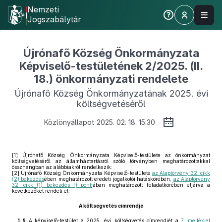
Nemzeti
Jogszabálytár
Újrónafő Község Önkormányzata
Képviselő-testületének 2/2025. (II.
18.) önkormányzati rendelete
Újrónafő Község Önkormányzatának 2025. évi
költségvetéséről
Közlönyállapot 2025. 02. 18. 15:30
[1]
Újrónafő Község Önkormányzata Képviselő-testülete az önkormányzat
költségvetéséről az államháztartásról szóló törvényben meghatározottakkal
összhangban az alábbiakról rendelkezik:
[2]
Újrónafő Község Önkormányzata Képviselő-testülete
az Alaptörvény 32. cikk
(2) bekezdés
ében meghatározott eredeti jogalkotói hatáskörében,
az Alaptörvény
32. cikk (1) bekezdés f) pont
jában meghatározott feladatkörében eljárva a
következőket rendeli el:
A költségvetés címrendje
1. §
A képviselő-testület a 2025. évi költségvetés címrendjét a
7. melléklet