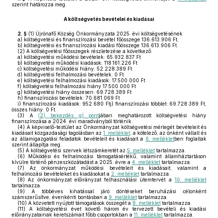
szerint határozza meg.
A költségvetés bevételei és kiadásai
2. §
(1)
Újrónafő Község Önkormányzata 2025. évi költségvetésének
a)
költségvetési és finanszírozási bevétel főösszege 136.613.906 Ft,
b)
költségvetési és finanszírozási kiadási főösszege 136.613.906 Ft.
(2)
A költségvetési főösszegek részletezése a következő:
a)
költségvetési működési bevételek: 65.932.837 Ft
b)
költségvetési működési kiadások: 118.161.226 Ft
c)
költségvetési működési hiány: 52.228.389 Ft
d)
költségvetési felhalmozási bevételek: 0 Ft
e)
költségvetési felhalmozási kiadások: 17.500.000 Ft
f)
költségvetési felhalmozási hiány 17.500.000 Ft
g)
költségvetési hiány összesen: 69.728.389 Ft
h)
finanszírozási bevételek: 70.681.069 Ft
i)
finanszírozási kiadások: 952.680 Ftj) finanszírozási többlet: 69.728.389 Ft,
összes hiány: 0 Ft.
(3)
A
(2) bekezdés g) pont
jában meghatározott költségvetési hiány
finanszírozása a 2024. évi maradványból történik.
(4)
A képviselő-testület az Önkormányzat költségvetési mérlegét bevételeit és
kiadásait közgazdasági tagolásban az
1. melléklet
, a kötelező, az önként vállalt és
az államigazgatási feladatok bevételeit és kiadásait a
6. melléklet
ben foglaltak
szerint állapítja meg.
(5)
A költségvetési szervek létszámkeretét az
5. melléklet
tartalmazza.
(6)
Működési és felhalmozási támogatásértékű, valamint államháztartáson
kívülre történő pénzeszközátadást a 2025. évre a
4. melléklet
tartalmazza.
(7)
Az önkormányzat működési bevételeit és kiadásait, valamint a
felhalmozási bevételeket és kiadásokat a
2. melléklet
tartalmazza.
(8)
Az önkormányzat előirányzat felhasználási ütemtervét a
10. melléklet
tartalmazza.
(9)
A többéves kihatással járó döntéseket beruházási célonként
számszerűsítve, évenkénti bontásban a
9. melléklet
tartalmazza.
(10)
A közvetett nyújtott támogatások összegét a
8. melléklet
tartalmazza.
(11)
A költségvetési évet követő három év tervezett bevételi és kiadási
előirányzatainak keretszámait főbb csoportokban a
11. melléklet
tartalmazza.