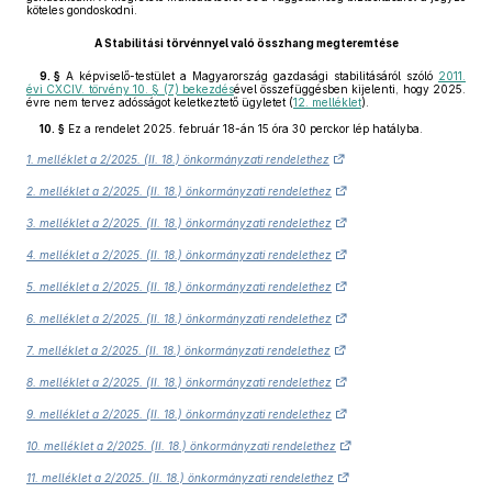
köteles gondoskodni.
A Stabilitási törvénnyel való összhang megteremtése
9. §
A képviselő-testület a Magyarország gazdasági stabilitásáról szóló
2011.
évi CXCIV. törvény 10. § (7) bekezdés
ével összefüggésben kijelenti, hogy 2025.
évre nem tervez adósságot keletkeztető ügyletet (
12. melléklet
).
10. §
Ez a rendelet 2025. február 18-án 15 óra 30 perckor lép hatályba.
1. melléklet a 2/2025. (II. 18.) önkormányzati rendelethez
2. melléklet a 2/2025. (II. 18.) önkormányzati rendelethez
3. melléklet a 2/2025. (II. 18.) önkormányzati rendelethez
4. melléklet a 2/2025. (II. 18.) önkormányzati rendelethez
5. melléklet a 2/2025. (II. 18.) önkormányzati rendelethez
6. melléklet a 2/2025. (II. 18.) önkormányzati rendelethez
7. melléklet a 2/2025. (II. 18.) önkormányzati rendelethez
8. melléklet a 2/2025. (II. 18.) önkormányzati rendelethez
9. melléklet a 2/2025. (II. 18.) önkormányzati rendelethez
10. melléklet a 2/2025. (II. 18.) önkormányzati rendelethez
11. melléklet a 2/2025. (II. 18.) önkormányzati rendelethez