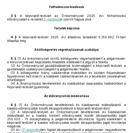
Felhalmozási kiadások
3. §
A képviselő-testület az Önkormányzat 2025. évi felhalmozási
előirányzatait e rendelet
3. melléklet
e szerint hagyja jóvá.
Tartalék képzése
4. §
A képviselő-testület 2025. évi általános tartalékát 6.350.962 Ft-ban
állapítja meg.
A költségvetés végrehajtásának szabályai
5. §
(1)
Az önkormányzati szintű költségvetés végrehajtásáért a polgármester,
a könyvvezetéssel kapcsolatos feladatok ellátásáért a jegyző a felelős.
(2)
Az Önkormányzat gazdálkodásának biztonságáért a képviselő-testület, a
gazdálkodás szabályszerűségéért a polgármester felelős.
(3)
A költségvetési hiány csökkentése érdekében év közben folyamatosan
figyelemmel kell kísérni a kiadások csökkentésének és a bevételek növelésének
lehetőségeit.
(4)
A finanszírozási bevételekkel és kiadásokkal kapcsolatos hatásköröket a
Képviselő-testület gyakorolja.
Az előirányzatok módosítása
6. §
(1)
Az Önkormányzat bevételeinek és kiadásainak módosításáról, a
kiadási előirányzatok közötti átcsoportosításról a képviselő-testület dönt.
(2)
A képviselő-testület az Önkormányzat bevételeinek és kiadásainak
módosítását és a kiadási kiemelt előirányzatok közötti átcsoportosítás jogát
250.000.,- Ft összeghatárig a polgármesterre átruházza. Egyéb esetekben a
képviselő-testület a kiadási előirányzatok közötti átcsoportosítás jogát fenntartja
magának.
(3)
Az
(2) bekezdés
ben foglalt átcsoportosításról a polgármester negyedévente