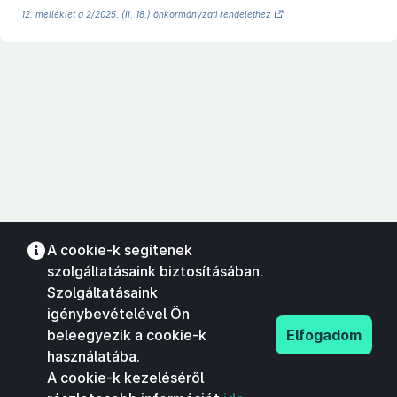
12. melléklet a 2/2025. (II. 18.) önkormányzati rendelethez
A cookie-k segítenek
szolgáltatásaink biztosításában.
Szolgáltatásaink
igénybevételével Ön
beleegyezik a cookie-k
Elfogadom
használatába.
A cookie-k kezeléséről