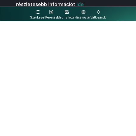
részletesebb információt
ide
kattintva olvashat.
Szerkezet
Keresés
Megnyitottak
Eszköztár
Változások
Kapcsolat
Felhasználási feltételek
PDF
Akadálymentesítési nyilatkozat
Adatkezelési tájékoztató