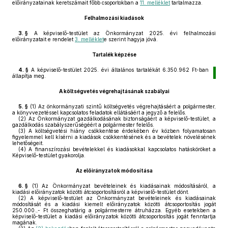
előirányzatainak keretszámait főbb csoportokban a
11. melléklet
tartalmazza.
Felhalmozási kiadások
3. §
A képviselő-testület az Önkormányzat 2025. évi felhalmozási
előirányzatait e rendelet
3. melléklet
e szerint hagyja jóvá.
Tartalék képzése
4. §
A képviselő-testület 2025. évi általános tartalékát 6.350.962 Ft-ban
állapítja meg.
A költségvetés végrehajtásának szabályai
5. §
(1)
Az önkormányzati szintű költségvetés végrehajtásáért a polgármester,
a könyvvezetéssel kapcsolatos feladatok ellátásáért a jegyző a felelős.
(2)
Az Önkormányzat gazdálkodásának biztonságáért a képviselő-testület, a
gazdálkodás szabályszerűségéért a polgármester felelős.
(3)
A költségvetési hiány csökkentése érdekében év közben folyamatosan
figyelemmel kell kísérni a kiadások csökkentésének és a bevételek növelésének
lehetőségeit.
(4)
A finanszírozási bevételekkel és kiadásokkal kapcsolatos hatásköröket a
Képviselő-testület gyakorolja.
Az előirányzatok módosítása
6. §
(1)
Az Önkormányzat bevételeinek és kiadásainak módosításáról, a
kiadási előirányzatok közötti átcsoportosításról a képviselő-testület dönt.
(2)
A képviselő-testület az Önkormányzat bevételeinek és kiadásainak
módosítását és a kiadási kiemelt előirányzatok közötti átcsoportosítás jogát
250.000.,- Ft összeghatárig a polgármesterre átruházza. Egyéb esetekben a
képviselő-testület a kiadási előirányzatok közötti átcsoportosítás jogát fenntartja
magának.