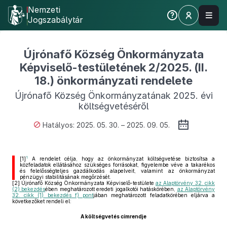
Nemzeti
Jogszabálytár
Újrónafő Község Önkormányzata
Képviselő-testületének 2/2025. (II.
18.) önkormányzati rendelete
Újrónafő Község Önkormányzatának 2025. évi
költségvetéséről
Hatályos: 2025. 05. 30. – 2025. 09. 05.
1
[1]
A rendelet célja, hogy az önkormányzat költségvetése biztosítsa a
közfeladatok ellátásához szükséges forrásokat, figyelembe véve a takarékos
és felelősségteljes gazdálkodás alapelveit, valamint az önkormányzat
pénzügyi stabilitásának megőrzését.
[2]
Újrónafő Község Önkormányzata Képviselő-testülete
az Alaptörvény 32. cikk
(2) bekezdés
ében meghatározott eredeti jogalkotói hatáskörében,
az Alaptörvény
32. cikk (1) bekezdés f) pont
jában meghatározott feladatkörében eljárva a
következőket rendeli el:
A költségvetés címrendje