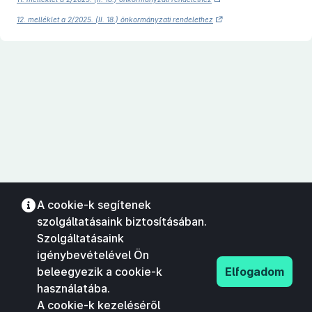
12. melléklet a 2/2025. (II. 18.) önkormányzati rendelethez
A cookie-k segítenek
szolgáltatásaink biztosításában.
Szolgáltatásaink
igénybevételével Ön
beleegyezik a cookie-k
Elfogadom
használatába.
A cookie-k kezeléséről