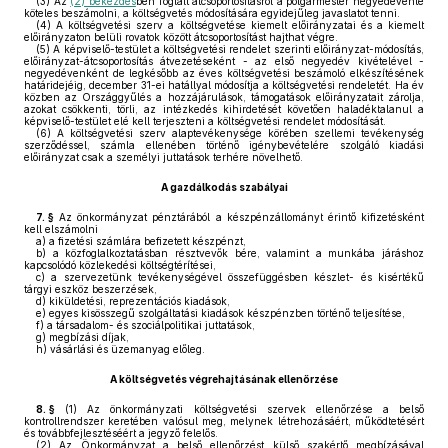
(3)
Az
(2) bekezdés
ben foglalt átcsoportosításról a polgármester negyedévente
köteles beszámolni, a költségvetés módosítására egyidejűleg javaslatot tenni.
(4)
A költségvetési szerv a költségvetése kiemelt előirányzatai és a kiemelt
előirányzaton belüli rovatok között átcsoportosítást hajthat végre.
(5)
A képviselő-testület a költségvetési rendelet szerinti előirányzat-módosítás,
előirányzat-átcsoportosítás átvezetéseként - az első negyedév kivételével -
negyedévenként de legkésőbb az éves költségvetési beszámoló elkészítésének
határidejéig, december 31-ei hatállyal módosítja a költségvetési rendeletét. Ha év
közben az Országgyűlés a hozzájárulások, támogatások előirányzatait zárolja,
azokat csökkenti, törli, az intézkedés kihirdetését követően haladéktalanul a
képviselő-testület elé kell terjeszteni a költségvetési rendelet módosítását.
(6)
A költségvetési szerv alaptevékenysége körében szellemi tevékenység
szerződéssel, számla ellenében történő igénybevételére szolgáló kiadási
előirányzat csak a személyi juttatások terhére növelhető.
A gazdálkodás szabályai
7. §
Az önkormányzat pénztárából a készpénzállományt érintő kifizetésként
kell elszámolni
a)
a fizetési számlára befizetett készpénzt,
b)
a közfoglalkoztatásban résztvevők bére, valamint a munkába járáshoz
kapcsolódó közlekedési költségtérítései,
c)
a szervezetünk tevékenységével összefüggésben készlet- és kisértékű
tárgyi eszköz beszerzések,
d)
kiküldetési, reprezentációs kiadások,
e)
egyes kisösszegű szolgáltatási kiadások készpénzben történő teljesítése,
f)
a társadalom- és szociálpolitikai juttatások,
g)
megbízási díjak,
h)
vásárlási és üzemanyag előleg.
A költségvetés végrehajtásának ellenőrzése
8. §
(1)
Az önkormányzati költségvetési szervek ellenőrzése a belső
kontrollrendszer keretében valósul meg, melynek létrehozásáért, működtetésért
és továbbfejlesztéséért a jegyző felelős.
(2)
Az Önkormányzat a belső ellenőrzést külső szakértő megbízásával