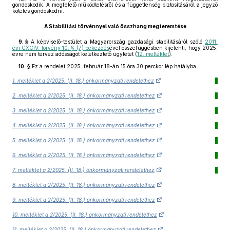
gondoskodik. A megfelelő működtetésről és a függetlenség biztosításáról a jegyző
köteles gondoskodni.
A Stabilitási törvénnyel való összhang megteremtése
9. §
A képviselő-testület a Magyarország gazdasági stabilitásáról szóló
2011.
évi CXCIV. törvény 10. § (7) bekezdés
ével összefüggésben kijelenti, hogy 2025.
évre nem tervez adósságot keletkeztető ügyletet (
12. melléklet
).
10. §
Ez a rendelet 2025. február 18-án 15 óra 30 perckor lép hatályba.
1. melléklet a 2/2025. (II. 18.) önkormányzati rendelethez
2. melléklet a 2/2025. (II. 18.) önkormányzati rendelethez
3. melléklet a 2/2025. (II. 18.) önkormányzati rendelethez
4. melléklet a 2/2025. (II. 18.) önkormányzati rendelethez
5. melléklet a 2/2025. (II. 18.) önkormányzati rendelethez
6. melléklet a 2/2025. (II. 18.) önkormányzati rendelethez
7. melléklet a 2/2025. (II. 18.) önkormányzati rendelethez
8. melléklet a 2/2025. (II. 18.) önkormányzati rendelethez
9. melléklet a 2/2025. (II. 18.) önkormányzati rendelethez
10. melléklet a 2/2025. (II. 18.) önkormányzati rendelethez
11. melléklet a 2/2025. (II. 18.) önkormányzati rendelethez