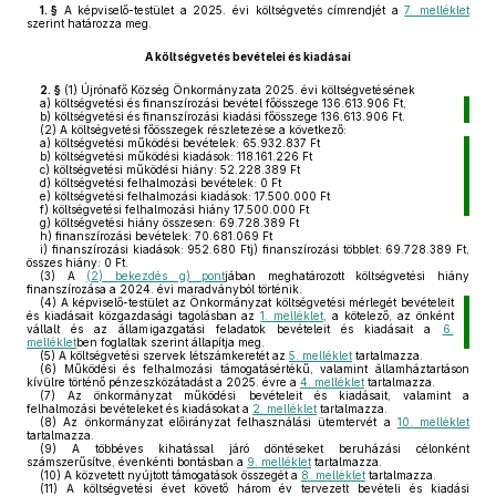
1. §
A képviselő-testület a 2025. évi költségvetés címrendjét a
7. melléklet
szerint határozza meg.
A költségvetés bevételei és kiadásai
2. §
(1)
Újrónafő Község Önkormányzata 2025. évi költségvetésének
a)
költségvetési és finanszírozási bevétel főösszege 136.613.906 Ft,
b)
költségvetési és finanszírozási kiadási főösszege 136.613.906 Ft.
(2)
A költségvetési főösszegek részletezése a következő:
a)
költségvetési működési bevételek: 65.932.837 Ft
b)
költségvetési működési kiadások: 118.161.226 Ft
c)
költségvetési működési hiány: 52.228.389 Ft
d)
költségvetési felhalmozási bevételek: 0 Ft
e)
költségvetési felhalmozási kiadások: 17.500.000 Ft
f)
költségvetési felhalmozási hiány 17.500.000 Ft
g)
költségvetési hiány összesen: 69.728.389 Ft
h)
finanszírozási bevételek: 70.681.069 Ft
i)
finanszírozási kiadások: 952.680 Ftj) finanszírozási többlet: 69.728.389 Ft,
összes hiány: 0 Ft.
(3)
A
(2) bekezdés g) pont
jában meghatározott költségvetési hiány
finanszírozása a 2024. évi maradványból történik.
(4)
A képviselő-testület az Önkormányzat költségvetési mérlegét bevételeit
és kiadásait közgazdasági tagolásban az
1. melléklet
, a kötelező, az önként
vállalt és az államigazgatási feladatok bevételeit és kiadásait a
6.
melléklet
ben foglaltak szerint állapítja meg.
(5)
A költségvetési szervek létszámkeretét az
5. melléklet
tartalmazza.
(6)
Működési és felhalmozási támogatásértékű, valamint államháztartáson
kívülre történő pénzeszközátadást a 2025. évre a
4. melléklet
tartalmazza.
(7)
Az önkormányzat működési bevételeit és kiadásait, valamint a
felhalmozási bevételeket és kiadásokat a
2. melléklet
tartalmazza.
(8)
Az önkormányzat előirányzat felhasználási ütemtervét a
10. melléklet
tartalmazza.
(9)
A többéves kihatással járó döntéseket beruházási célonként
számszerűsítve, évenkénti bontásban a
9. melléklet
tartalmazza.
(10)
A közvetett nyújtott támogatások összegét a
8. melléklet
tartalmazza.
(11)
A költségvetési évet követő három év tervezett bevételi és kiadási