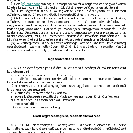
magának.
(3)
Az
(2) bekezdés
ben foglalt átcsoportosításról a polgármester negyedévente
köteles beszámolni, a költségvetés módosítására egyidejűleg javaslatot tenni.
(4)
A költségvetési szerv a költségvetése kiemelt előirányzatai és a kiemelt
előirányzaton belüli rovatok között átcsoportosítást hajthat végre.
(5)
A képviselő-testület a költségvetési rendelet szerinti előirányzat-módosítás,
előirányzat-átcsoportosítás átvezetéseként - az első negyedév kivételével -
negyedévenként de legkésőbb az éves költségvetési beszámoló elkészítésének
határidejéig, december 31-ei hatállyal módosítja a költségvetési rendeletét. Ha év
közben az Országgyűlés a hozzájárulások, támogatások előirányzatait zárolja,
azokat csökkenti, törli, az intézkedés kihirdetését követően haladéktalanul a
képviselő-testület elé kell terjeszteni a költségvetési rendelet módosítását.
(6)
A költségvetési szerv alaptevékenysége körében szellemi tevékenység
szerződéssel, számla ellenében történő igénybevételére szolgáló kiadási
előirányzat csak a személyi juttatások terhére növelhető.
A gazdálkodás szabályai
7. §
Az önkormányzat pénztárából a készpénzállományt érintő kifizetésként
kell elszámolni
a)
a fizetési számlára befizetett készpénzt,
b)
a közfoglalkoztatásban résztvevők bére, valamint a munkába járáshoz
kapcsolódó közlekedési költségtérítései,
c)
a szervezetünk tevékenységével összefüggésben készlet- és kisértékű
tárgyi eszköz beszerzések,
d)
kiküldetési, reprezentációs kiadások,
e)
egyes kisösszegű szolgáltatási kiadások készpénzben történő teljesítése,
f)
a társadalom- és szociálpolitikai juttatások,
g)
megbízási díjak,
h)
vásárlási és üzemanyag előleg.
A költségvetés végrehajtásának ellenőrzése
8. §
(1)
Az önkormányzati költségvetési szervek ellenőrzése a belső
kontrollrendszer keretében valósul meg, melynek létrehozásáért, működtetésért
és továbbfejlesztéséért a jegyző felelős.