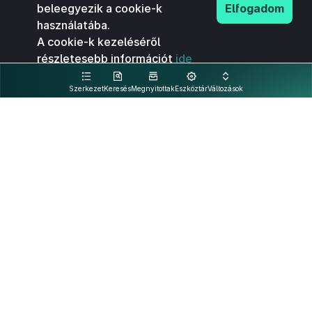
beleegyezik a cookie-k
Elfogadom
használatába.
A cookie-k kezeléséről
részletesebb információt
ide
kattintva olvashat.
Szerkezet
Keresés
Megnyitottak
Eszköztár
Változások
Kapcsolat