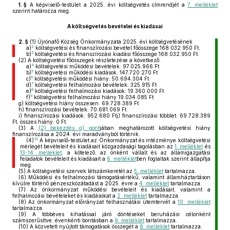
1. §
A képviselő-testület a 2025. évi költségvetés címrendjét a
7. melléklet
szerint határozza meg.
A költségvetés bevételei és kiadásai
2. §
(1)
Újrónafő Község Önkormányzata 2025. évi költségvetésének
2
a)
költségvetési és finanszírozási bevétel főösszege 168.032.950 Ft,
3
b)
költségvetési és finanszírozási kiadási főösszege 168.032.950 Ft.
(2)
A költségvetési főösszegek részletezése a következő:
4
a)
költségvetési működési bevételek: 97.025.966 Ft
5
b)
költségvetési működési kiadások: 147.720.270 Ft
6
c)
költségvetési működési hiány: 50.694.304 Ft
7
d)
költségvetési felhalmozási bevételek: 325.915 Ft
8
e)
költségvetési felhalmozási kiadások: 19.360.000 Ft
9
f)
költségvetési felhalmozási hiány 19.034.085 Ft
g)
költségvetési hiány összesen: 69.728.389 Ft
h)
finanszírozási bevételek: 70.681.069 Ft
i)
finanszírozási kiadások: 952.680 Ftj) finanszírozási többlet: 69.728.389
Ft, összes hiány: 0 Ft.
(3)
A
(2) bekezdés g) pont
jában meghatározott költségvetési hiány
finanszírozása a 2024. évi maradványból történik.
10
(4)
A képviselő-testület az Önkormányzat és intézménye költségvetési
mérlegét bevételeit és kiadásait közgazdasági tagolásban az
1. melléklet
és
13-14. melléklet
, a kötelező, az önként vállalt és az államigazgatási
feladatok bevételeit és kiadásait a
6. melléklet
ben foglaltak szerint állapítja
meg.
(5)
A költségvetési szervek létszámkeretét az
5. melléklet
tartalmazza.
(6)
Működési és felhalmozási támogatásértékű, valamint államháztartáson
kívülre történő pénzeszközátadást a 2025. évre a
4. melléklet
tartalmazza.
(7)
Az önkormányzat működési bevételeit és kiadásait, valamint a
felhalmozási bevételeket és kiadásokat a
2. melléklet
tartalmazza.
(8)
Az önkormányzat előirányzat felhasználási ütemtervét a
10. melléklet
tartalmazza.
(9)
A többéves kihatással járó döntéseket beruházási célonként
számszerűsítve, évenkénti bontásban a
9. melléklet
tartalmazza.
(10)
A közvetett nyújtott támogatások összegét a
8. melléklet
tartalmazza.