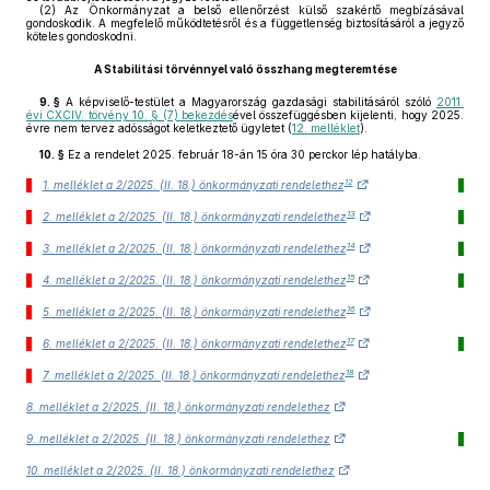
(2)
Az Önkormányzat a belső ellenőrzést külső szakértő megbízásával
gondoskodik. A megfelelő működtetésről és a függetlenség biztosításáról a jegyző
köteles gondoskodni.
A Stabilitási törvénnyel való összhang megteremtése
9. §
A képviselő-testület a Magyarország gazdasági stabilitásáról szóló
2011.
évi CXCIV. törvény 10. § (7) bekezdés
ével összefüggésben kijelenti, hogy 2025.
évre nem tervez adósságot keletkeztető ügyletet (
12. melléklet
).
10. §
Ez a rendelet 2025. február 18-án 15 óra 30 perckor lép hatályba.
12
1. melléklet a 2/2025. (II. 18.) önkormányzati rendelethez
13
2. melléklet a 2/2025. (II. 18.) önkormányzati rendelethez
14
3. melléklet a 2/2025. (II. 18.) önkormányzati rendelethez
15
4. melléklet a 2/2025. (II. 18.) önkormányzati rendelethez
16
5. melléklet a 2/2025. (II. 18.) önkormányzati rendelethez
17
6. melléklet a 2/2025. (II. 18.) önkormányzati rendelethez
18
7. melléklet a 2/2025. (II. 18.) önkormányzati rendelethez
8. melléklet a 2/2025. (II. 18.) önkormányzati rendelethez
9. melléklet a 2/2025. (II. 18.) önkormányzati rendelethez
10. melléklet a 2/2025. (II. 18.) önkormányzati rendelethez