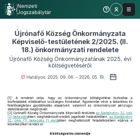
Nemzeti
Jogszabálytár
Újrónafő Község Önkormányzata
Képviselő-testületének 2/2025. (II.
18.) önkormányzati rendelete
Újrónafő Község Önkormányzatának 2025. évi
költségvetéséről
Hatályos: 2025. 09. 06. – 2026. 05. 19.
1
[1]
A rendelet célja, hogy az önkormányzat költségvetése biztosítsa a
közfeladatok ellátásához szükséges forrásokat, figyelembe véve a takarékos és
felelősségteljes gazdálkodás alapelveit, valamint az önkormányzat pénzügyi
stabilitásának megőrzését.
[2]
Újrónafő Község Önkormányzata Képviselő-testülete
az Alaptörvény 32. cikk
(2) bekezdés
ében meghatározott eredeti jogalkotói hatáskörében,
az Alaptörvény
32. cikk (1) bekezdés f) pont
jában meghatározott feladatkörében eljárva a
következőket rendeli el:
A költségvetés címrendje