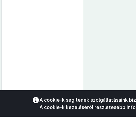
Az oldalmenübe visszatéréshez
A cookie-k segítenek szolgáltatásaink bi
használhatja az
ALT + S
billentyűket.
A cookie-k kezeléséről részletesebb inf