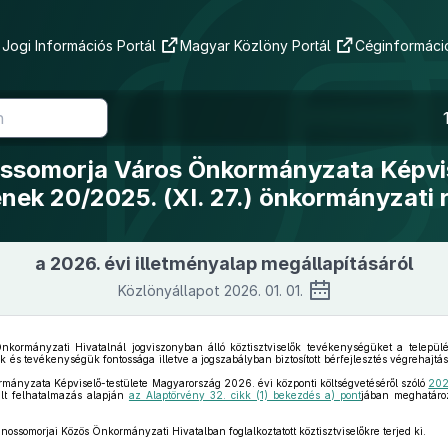
Jogi Információs Portál
Magyar Közlöny Portál
Céginformáció
ssomorja Város Önkormányzata Képvi
ének 20/2025. (XI. 27.) önkormányzati 
a 2026. évi illetményalap megállapításáról
Közlönyállapot 2026. 01. 01.
kormányzati Hivatalnál jogviszonyban álló köztisztviselők tevékenységüket a települ
 és tevékenységük fontossága illetve a jogszabályban biztosított bérfejlesztés végrehajtás
mányzata Képviselő-testülete Magyarország 2026. évi központi költségvetéséről szóló
202
alt felhatalmazás alapján
az Alaptörvény 32. cikk (1) bekezdés a) pont
jában meghatároz
nossomorjai Közös Önkormányzati Hivatalban foglalkoztatott köztisztviselőkre terjed ki.