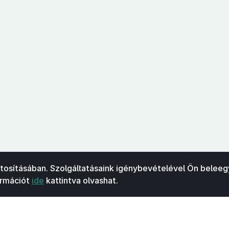
ztosításában. Szolgáltatásaink igénybevételével Ön beleeg
ormációt
ide
kattintva olvashat.