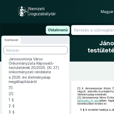
Nemzeti
Magyar 
Jogszabálytár
Ugrás
Oldalmenü
a
tartalomra
Szerkezet
Jáno
testület
Jánossomorja Város
Önkormányzata Képviselő-
testületének 20/2025. (XI. 27.)
önkormányzati rendelete
a 2026. évi illetményalap
megállapításáról
[1]
[1]
A Jánossomorjai Közös Ön
végzik. Jelentős munkaterhük
[2]
illetményalap emelését.
[2]
Jánossomorja Város Önkor
1. §
bekezdés b) pont
jában fogl
következőket rendeli el:
2. §
1. §
A rendelet hatálya a Já
3. §