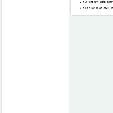
2. §
A köztisztviselők ille
3. §
Ez a rendelet 2026. ja