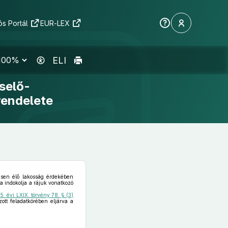
s Portál
EUR-LEX
ELI
selő-
rendelete
ésen élő lakosság érdekében
a indokolja a rájuk vonatkozó
5. évi LXIX. törvény 78. § (3)
ott feladatkörében eljárva a