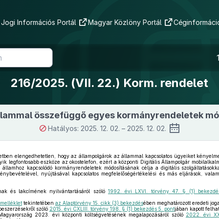
Jogi Információs Portál
Magyar Közlöny Portál
Céginformáció
216/2025. (VII. 22.) Korm. rendelet
 állammal összefüggő egyes kormányrendeletek mó
Hatályos: 2025. 12. 02. – 2025. 12. 02.
zetben elengedhetetlen, hogy az állampolgárok az állammal kapcsolatos ügyeiket kényel
gyik legfontosabb eszköze az okostelefon, ezért a központi Digitális Állampolgár mobilalk
is államhoz kapcsolódó kormányrendeletek módosításának célja a digitális szolgáltatások
igénybevételével, nyújtásával kapcsolatos megfelelőségértékelési és más eljárások, vala
nak és lakcímének nyilvántartásáról szóló
1992. évi LXVI. törvény 47. § (1) bekezdé
 melléklet
tekintetében
az Alaptörvény 15. cikk (3) bekezdés
ében meghatározott eredeti joga
zbeszerzésekről szóló
2015. évi CXLIII. törvény 198. § (1) bekezdés 5. pont
jában kapott felha
 Magyarország 2023. évi központi költségvetésének megalapozásáról szóló
2022. évi XX