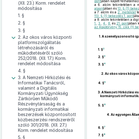
pont
jában kapott felhatalmaz
(XII. 23.) Korm. rendelet
a 6. alcím tekintetében a 
módosítása
alpont
jában és
13. § (1) beke
a 7. alcím és a
2. melléklet
te
1. §
113. § (1) bekezdés 1. pont
jáb
a 8. alcím tekintetében a digi
2. §
1.
,
3.
,
4.
,
8.
és
21. pont
jában k
az Alaptörvény 15. cikk (1) b
3. §
2. Az okos város központi
1.
A személyazonosító iga
platformszolgáltatás
létrehozásáról és
2
1. §
működtetéséről szóló
3
2. §
252/2018. (XII. 17.) Korm.
rendelet módosítása
4
3. §
4. §
2.
Az okos város közpon
3. A Nemzeti Hírközlési és
Informatikai Tanácsról,
5
4. §
valamint a Digitális
3.
A Nemzeti Hírközlési é
Kormányzati Ügynökség
kormányzati informatik
Zártkörűen Működő
Részvénytársaság és a
6
5. §
kormányzati informatikai
beszerzések központosított
4.
Az egységes Állam
közbeszerzési rendszeréről
szóló 301/2018. (XII. 27.)
7
6. §
Korm. rendelet módosítása
8
7. §
5. §