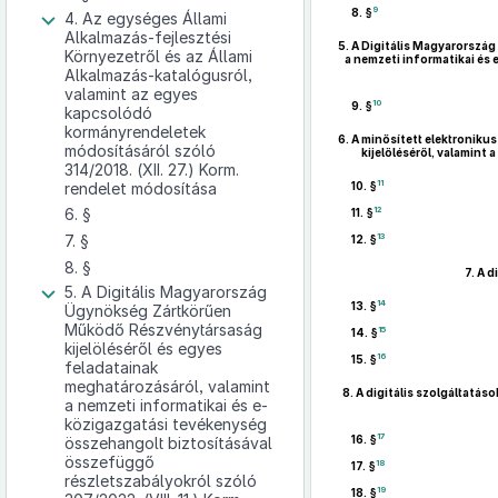
9
8. §
4. Az egységes Állami
Alkalmazás-fejlesztési
5.
A Digitális Magyarország
Környezetről és az Állami
a nemzeti informatikai és
Alkalmazás-katalógusról,
valamint az egyes
10
9. §
kapcsolódó
kormányrendeletek
6.
A minősített elektronikus
módosításáról szóló
kijelöléséről, valamint
314/2018. (XII. 27.) Korm.
11
rendelet módosítása
10. §
6. §
12
11. §
7. §
13
12. §
8. §
7.
A d
5. A Digitális Magyarország
14
13. §
Ügynökség Zártkörűen
Működő Részvénytársaság
15
14. §
kijelöléséről és egyes
16
15. §
feladatainak
meghatározásáról, valamint
8.
A digitális szolgáltatás
a nemzeti informatikai és e-
közigazgatási tevékenység
17
16. §
összehangolt biztosításával
összefüggő
18
17. §
részletszabályokról szóló
19
18. §