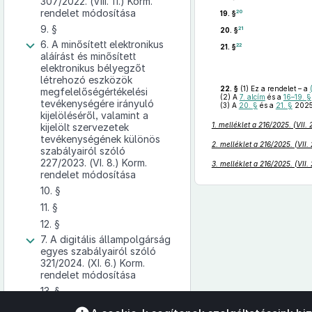
307/2022. (VIII. 11.) Korm.
rendelet módosítása
20
19. §
9. §
21
20. §
6. A minősített elektronikus
22
21. §
aláírást és minősített
elektronikus bélyegzőt
létrehozó eszközök
22. §
(1)
Ez a rendelet – a
megfelelőségértékelési
(2)
A
7. alcím
és a
16–19. §
tevékenységére irányuló
(3)
A
20. §
és a
21. §
2025.
kijelöléséről, valamint a
1. melléklet a 216/2025. (VII.
kijelölt szervezetek
tevékenységének különös
2. melléklet a 216/2025. (VII.
szabályairól szóló
227/2023. (VI. 8.) Korm.
3. melléklet a 216/2025. (VII.
rendelet módosítása
10. §
11. §
12. §
7. A digitális állampolgárság
egyes szabályairól szóló
321/2024. (XI. 6.) Korm.
rendelet módosítása
13. §
Az oldalmenübe visszatéréshez
14. §