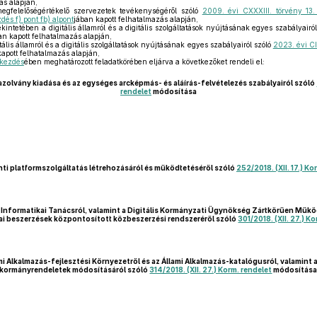
ás alapján,
megfelelőségértékelő szervezetek tevékenységéről szóló
2009. évi CXXXIII. törvény 13.
zdés f) pont fb) alpont
jában kapott felhatalmazás alapján,
kintetében a digitális államról és a digitális szolgáltatások nyújtásának egyes szabályairó
an kapott felhatalmazás alapján,
tális államról és a digitális szolgáltatások nyújtásának egyes szabályairól szóló
2023. évi CI
apott felhatalmazás alapján,
ekezdés
ében meghatározott feladatkörében eljárva a következőket rendeli el:
zolvány kiadása és az egységes arcképmás- és aláírás-felvételezés szabályairól szóló
rendelet
módosítása
ti platformszolgáltatás létrehozásáról és működtetéséről szóló
252/2018. (XII. 17.) Ko
s Informatikai Tanácsról, valamint a Digitális Kormányzati Ügynökség Zártkörűen Műk
ai beszerzések központosított közbeszerzési rendszeréről szóló
301/2018. (XII. 27.) K
i Alkalmazás-fejlesztési Környezetről és az Állami Alkalmazás-katalógusról, valamint
kormányrendeletek módosításáról szóló
314/2018. (XII. 27.) Korm. rendelet
módosítás