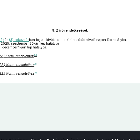
9.
Záró rendelkezések
(2)
és
(3) bekezdés
ben foglalt kivétellel – a kihirdetését követő napon lép hatályba.
2025. szeptember 30-án lép hatályba.
 december 1-jén lép hatályba.
23
 22.) Korm. rendelethez
24
 22.) Korm. rendelethez
25
 22.) Korm. rendelethez