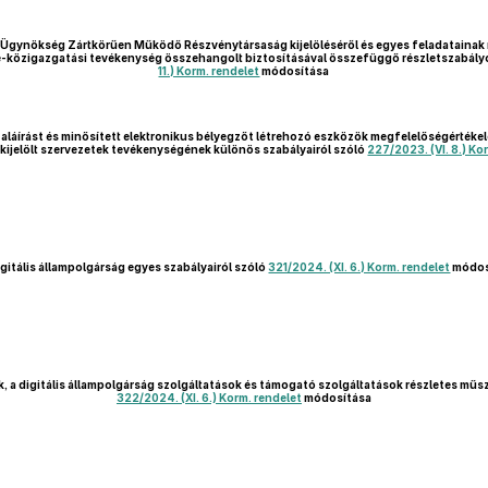
 Ügynökség Zártkörűen Működő Részvénytársaság kijelöléséről és egyes feladatainak
 e-közigazgatási tevékenység összehangolt biztosításával összefüggő részletszabály
11.) Korm. rendelet
módosítása
 aláírást és minősített elektronikus bélyegzőt létrehozó eszközök megfelelőségértéke
 a kijelölt szervezetek tevékenységének különös szabályairól szóló
227/2023. (VI. 8.) Ko
igitális állampolgárság egyes szabályairól szóló
321/2024. (XI. 6.) Korm. rendelet
módos
ok, a digitális állampolgárság szolgáltatások és támogató szolgáltatások részletes műs
322/2024. (XI. 6.) Korm. rendelet
módosítása