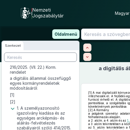
Nemzeti
Magyar 
Jogszabálytár
Ugrás
Oldalmenü
a
tartalomra
Szerkezet
216/2025. (VII. 22.) Korm.
a digitális
rendelet
a digitális állammal összefüggő
egyes kormányrendeletek
módosításáról
[1]
A mai digitalizált környe
[1]
intézhessék el. A fejlődés e
funkció érhető el. A digitál
[2]
pontosítása, a szolgáltatás 
követelmények pontosítása.
1. A személyazonosító
[2]
A Kormány
igazolvány kiadása és az
a polgárok személyi adatai
felhatalmazás alapján,
egységes arcképmás- és
a 2. alcím, a 4. alcím és az
1.
aláírás-felvételezés
a 3. alcím tekintetében a kö
szabályairól szóló 414/2015.
az 5. alcím tekintetében a