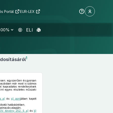
s Portál
EUR-LEX
ELI
1
dosításáról
mesen, egyszerűen és gyorsan
almazásban már most is számos
kal kapcsolatos rendelkezések
mint egyes részletes műszaki
s a)
és
g) pont
jában kapott
lkotói hatáskörében,
talmazás alapján,
IV. törvény 252. § a)
és
b)