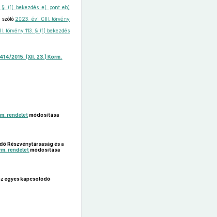
 § (1) bekezdés e) pont eb)
l szóló
2023. évi CIII. törvény
II. törvény 113. § (1) bekezdés
414/2015. (XII. 23.) Korm.
rm. rendelet
módosítása
ödő Részvénytársaság és a
orm. rendelet
módosítása
 az egyes kapcsolódó
a