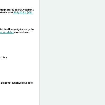
 meghatározásáról, valamint
okról szóló
307/2022. (VIII.
lési tevékenységére irányuló
rm. rendelet
módosítása
ítása
zaki követelményeiről szóló