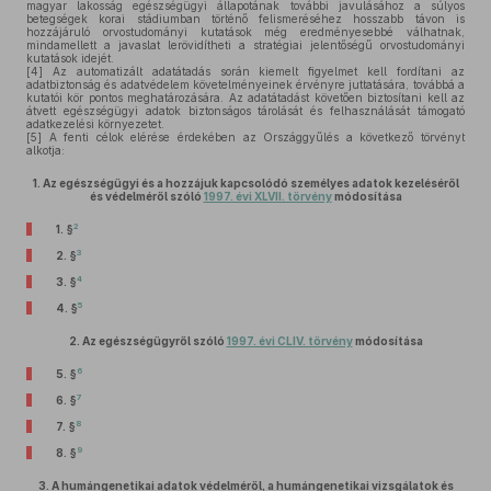
magyar lakosság egészségügyi állapotának további javulásához a súlyos
betegségek korai stádiumban történő felismeréséhez hosszabb távon is
hozzájáruló orvostudományi kutatások még eredményesebbé válhatnak,
mindamellett a javaslat lerövidítheti a stratégiai jelentőségű orvostudományi
kutatások idejét.
[4]
Az automatizált adatátadás során kiemelt figyelmet kell fordítani az
adatbiztonság és adatvédelem követelményeinek érvényre juttatására, továbbá a
kutatói kör pontos meghatározására. Az adatátadást követően biztosítani kell az
átvett egészségügyi adatok biztonságos tárolását és felhasználását támogató
adatkezelési környezetet.
[5]
A fenti célok elérése érdekében az Országgyűlés a következő törvényt
alkotja:
1.
Az egészségügyi és a hozzájuk kapcsolódó személyes adatok kezeléséről
és védelméről szóló
1997. évi XLVII. törvény
módosítása
2
1. §
3
2. §
4
3. §
5
4. §
2.
Az egészségügyről szóló
1997. évi CLIV. törvény
módosítása
6
5. §
7
6. §
8
7. §
9
8. §
3.
A humángenetikai adatok védelméről, a humángenetikai vizsgálatok és