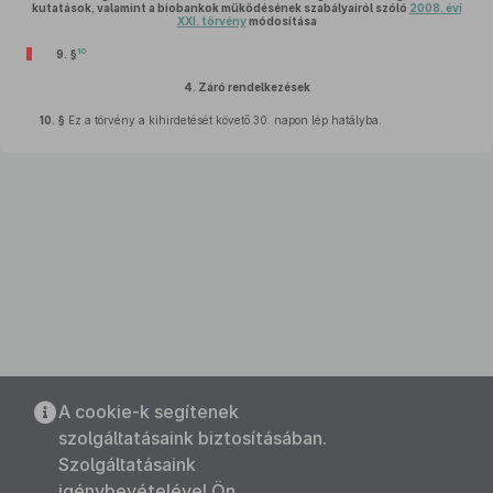
kutatások, valamint a biobankok működésének szabályairól szóló
2008. évi
XXI. törvény
módosítása
10
9. §
4.
Záró rendelkezések
10. §
Ez a törvény a kihirdetését követő 30. napon lép hatályba.
A cookie-k segítenek
szolgáltatásaink biztosításában.
Szolgáltatásaink
igénybevételével Ön