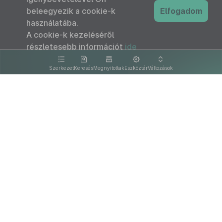
beleegyezik a cookie-k
Elfogadom
használatába.
A cookie-k kezeléséről
részletesebb információt
ide
kattintva olvashat.
Szerkezet
Keresés
Megnyitottak
Eszköztár
Változások
Kapcsolat