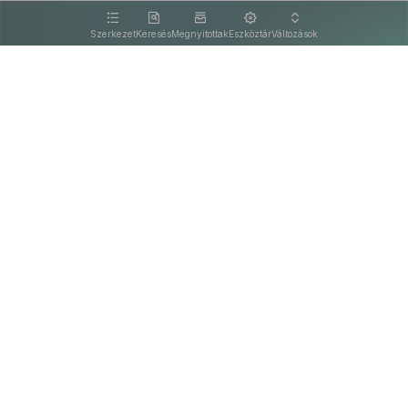
kattintva olvashat.
Szerkezet
Keresés
Megnyitottak
Eszköztár
Változások
Kapcsolat
Felhasználási feltételek
PDF
Akadálymentesítési nyilatkozat
Adatkezelési tájékoztató