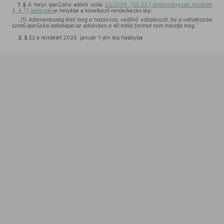
1. §
A helyi iparűzési adóról szóló
23/2009. (XII.23.) önkormányzati rendelet
4. § (1) bekezdés
e helyébe a következő rendelkezés lép:
„(1)
Adómentesség illeti meg a háziorvos, védőnő vállalkozót, ha a vállalkozási
szintű iparűzési adóalapja az adóévben a 40 millió forintot nem haladja meg.
”
2. §
Ez a rendelet 2026. január 1-jén lép hatályba.