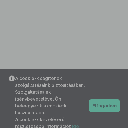
A cookie-k segítenek
szolgáltatásaink biztosításában.
Szolgáltatásaink
igénybevételével Ön
beleegyezik a cookie-k
Elfogadom
használatába.
A cookie-k kezeléséről
részletesebb információt
ide