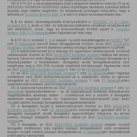
(8)
A KTH Zrt. a kezességvállalási díjat a tárgyévet követő év március 31-ig az
10032000-01034004-00000000 számú Különleges bevételek számlára történő
átutalás útján köteles megfizetni. Az átutalásnál szükséges feltüntetni, hogy a
befizetés a
Turizmus törvény 9/M. §
-a szerinti állami kezességvállalás díja.
5. §
Az állami kezességvállalás érvényesítésére a
110/2006. (V. 5.) Korm.
rendelet 8/E. §
-ának a hitel- és kölcsönszerződésekre vonatkozó rendelkezéseit
kell alkalmazni, azzal, hogy az érvényesítéssel érintett ügylet a
Turizmus
törvény 9/M. § (1) bekezdés
ében foglaltaknak felel meg.
6. §
(1)
Az e rendelet
3. §
-a alapján nyújtott kamattámogatás az
EUMSZ
107.
cikk
(1) bekezdés
e szerinti állami támogatásnak minősül, és az (EU)
2023/2831
bizottsági rendelet
szerinti általános csekély összegű támogatásként nyújtható.
(2)
A kedvezményezett és a vele egy és ugyanazon vállalkozásnak minősülő
vállalkozások részére az (EU)
2023/2831 bizottsági rendelet
hatálya alá tartozó,
bármely három év során Magyarországon odaítélt csekély összegű támogatás (e §
alkalmazásában a továbbiakban: támogatás) bruttó támogatástartalma nem
haladhatja meg a 300 000 eurónak megfelelő forintösszeget, figyelembe véve
az (EU)
2023/2831 bizottsági rendelet
3. cikk
(8)
és
(9) bekezdés
ét.
(3)
Az (EU)
2023/2831 bizottsági rendelet
1. cikk
(2) bekezdés
ében foglaltak
kivételével nem lehet kedvezményezett az a vállalkozás, amely az igényelt
támogatást az (EU)
2023/2831 bizottsági rendelet
1. cikk
(1) bekezdés
ében
meghatározott kivételek szerint használná fel.
(4)
A kedvezményezettnek az (EU)
2023/2831 bizottsági rendelet
7. cikk
(4)
bekezdés
e figyelembevételével − az ott meghatározott feltételek teljesítésének
megállapítására alkalmas módon − nyilatkoznia kell a részére a támogatás
odaítélését megelőző három év (háromszor háromszázhatvanöt nap) során
nyújtott csekély összegű támogatások támogatástartalmáról.
(5)
A támogatást nyújtó a kedvezményezett részére az (EU)
2023/2831
bizottsági rendelet
7. cikk
(4) bekezdés
ével összhangban igazolást állít ki a
támogatás összegéről, bruttó támogatási egyenértékben kifejezve, és annak
csekély összegű jellegéről, közvetlenül utalva az (EU)
2023/2831 bizottsági
rendelet
re.
(6)
A támogatás, az (EU)
2023/2832 bizottsági rendelet
alapján nyújtott
támogatás kivételével, más csekély összegű támogatásokról szóló rendeletek
alapján nyújtott csekély összegű támogatással az
(1) bekezdés
ben meghatározott
értékhatárig halmozható.