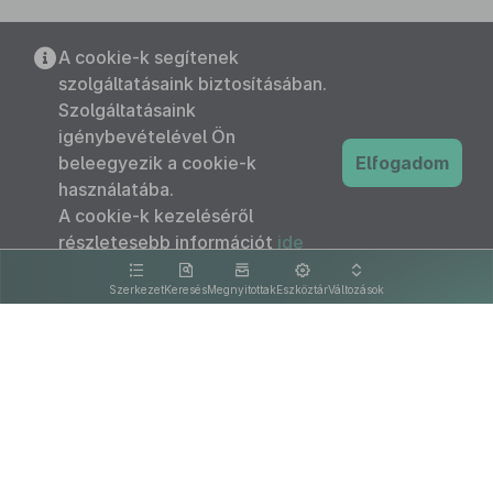
A cookie-k segítenek
szolgáltatásaink biztosításában.
Szolgáltatásaink
igénybevételével Ön
beleegyezik a cookie-k
Elfogadom
használatába.
A cookie-k kezeléséről
részletesebb információt
ide
kattintva olvashat.
Szerkezet
Keresés
Megnyitottak
Eszköztár
Változások