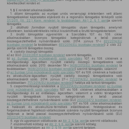
következőket rendeli el:
1. §
E rendelet alkalmazásában
1.
állami támogatás:
az európai uniós versenyjogi értelemben vett állami
támogatásokkal kapcsolatos eljárásról és a regionális támogatási térképről szóló
37/2011. (III. 22.) Korm. rendelet (a továbbiakban: Atr.) 2. § 1. pont
ja szerinti
támogatás;
2.
átlátható formában nyújtott támogatás:
olyan támogatás, amelynél
előzetesen, kockázatértékelés nélkül kiszámítható a bruttó támogatástartalom;
3.
bruttó támogatási egyenérték:
a Szerződés 107. és 108. cikke
alkalmazásában bizonyos támogatási kategóriáknak a belső piaccal
összeegyeztethetővé nyilvánításáról szóló, 2014. június 17-i
651/2014/EU
bizottsági rendelet
(a továbbiakban:
651/2014/EU bizottsági rendelet
) 2. cikk 22.
pontja szerinti támogatási összeg;
4.
csekély összegű támogatás:
a)
az (EU)
2023/2831 bizottsági rendelet
szerinti támogatás,
b)
az Európai Unió működéséről szóló szerződés
107. és 108. cikkének a
mezőgazdasági ágazatban nyújtott csekély összegű támogatásokra való
alkalmazásáról szóló, 2013. december 18-i
1408/2013/EU bizottsági rendelet
(a
továbbiakban:
1408/2013/EU bizottsági rendelet
) szerinti támogatás, valamint
c)
az Európai Unió működéséről szóló szerződés
107. és 108. cikkének a halászati
és akvakultúra-ágazatban nyújtott csekély összegű támogatásokra való
alkalmazásáról szóló, 2014. június 27-i
717/2014/EU bizottsági rendelet
(a
továbbiakban:
717/2014/EU bizottsági rendelet
) hatálya alá tartozó támogatás;
5.
csoportmentességi rendeletek:
a
651/2014/EU bizottsági rendelet
,
az Európai
Unió működéséről szóló szerződés
107. és 108. cikkének alkalmazásában a
mezőgazdasági és az erdőalapú ágazatban, valamint a vidéki térségekben
nyújtott támogatások bizonyos kategóriáinak a belső piaccal
összeegyeztethetőnek nyilvánításáról szóló (EU)
2022/2472 bizottsági rendelet
,
az Európai Unió működéséről szóló szerződés
107. és 108. cikke alkalmazásában
a halászati és akvakultúra-termékek előállításával, feldolgozásával és
forgalmazásával foglalkozó vállalkozások számára nyújtott támogatások bizonyos
fajtáinak a belső piaccal összeegyeztethetőnek nyilvánításáról szóló (EU)
2022/2473 bizottsági rendelet
;
6.
egy és ugyanazon vállalkozás:
az
Atr. 2. § 5a. pont
ja szerinti vállalkozás;
7.
elszámolható költség:
az
Atr. 2. § 6. pont
ja szerinti költség;
8.
támogatástartalom:
az
Atr. 2. § 19. pont
ja szerinti tartalom.