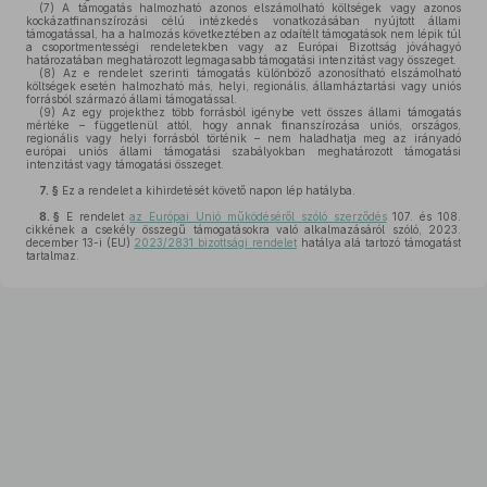
(7)
A támogatás halmozható azonos elszámolható költségek vagy azonos
kockázatfinanszírozási célú intézkedés vonatkozásában nyújtott állami
támogatással, ha a halmozás következtében az odaítélt támogatások nem lépik túl
a csoportmentességi rendeletekben vagy az Európai Bizottság jóváhagyó
határozatában meghatározott legmagasabb támogatási intenzitást vagy összeget.
(8)
Az e rendelet szerinti támogatás különböző azonosítható elszámolható
költségek esetén halmozható más, helyi, regionális, államháztartási vagy uniós
forrásból származó állami támogatással.
(9)
Az egy projekthez több forrásból igénybe vett összes állami támogatás
mértéke – függetlenül attól, hogy annak finanszírozása uniós, országos,
regionális vagy helyi forrásból történik – nem haladhatja meg az irányadó
európai uniós állami támogatási szabályokban meghatározott támogatási
intenzitást vagy támogatási összeget.
7. §
Ez a rendelet a kihirdetését követő napon lép hatályba.
8. §
E rendelet
az Európai Unió működéséről szóló szerződés
107. és 108.
cikkének a csekély összegű támogatásokra való alkalmazásáról szóló, 2023.
december 13-i (EU)
2023/2831 bizottsági rendelet
hatálya alá tartozó támogatást
tartalmaz.