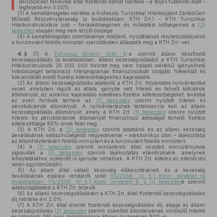
pénzkölcsön felvevője által fizetendő kamat mértéke – a teljes futamidő alatt –
legfeljebb évi 3,00%.
(3)
A kamattámogatás mértéke a Kisfaludy Turisztikai Hitelközpont Zártkörűen
Működő Részvénytársaság (a továbbiakban: KTH Zrt.) – KTH Turisztikai
Hitelkonstrukciókra jutó – forrásköltségének és működési költségeinek a
(2)
bekezdés
alapján meg nem térülő összege.
(4)
A kamattámogatás számításának módjáról, nyújtásának részletszabályairól
a turizmusért felelős miniszter szerződésben állapodik meg a KTH Zrt.-vel.
4. §
(1)
A
Turizmus törvény 9/M. §
-a szerinti állami készfizető
kezességvállalás (a továbbiakban: állami kezességvállalás) a KTH Turisztikai
Hitelkonstrukciók 25 000 000 forintot meg nem haladó mértékű igényelhető
hitelösszeget tartalmazó hitelprogramjai finanszírozását szolgáló hitelekből és
kölcsönökből eredő fizetési kötelezettségekhez kapcsolódik.
(2)
Az állami kezességvállalás adatairól a KTH Zrt. folyamatos nyilvántartást
vezet, amelyben rögzíti az általa igénybe vett hitelek és felvett kölcsönök
állományát, az azokhoz kapcsolódó esedékes fizetési kötelezettségeket, továbbá
az ezen források terhére az
(1) bekezdés
szerint nyújtott hitelek és
pénzkölcsönök állományát. A nyilvántartásnak tartalmaznia kell az állami
kezességvállalás állományát, amely a KTH Zrt.
(1) bekezdés
szerint nyújtott
hitelek és pénzkölcsönök állományát finanszírozó adósságot terhelő fizetési
kötelezettsége 80%-ának felel meg.
(3)
A KTH Zrt. a
(2) bekezdés
szerinti adatokról és az állami kezesség
beváltásának valószínűségéről negyedévente – elektronikus úton – tájékoztatja
az államháztartásért felelős minisztert és a turizmusért felelős minisztert.
(4)
A
(3) bekezdés
szerinti miniszterek által vezetett minisztériumok
jogosultak a
(3) bekezdés
szerinti tájékoztatás ellenőrzésére, amelynek
lefolytatásához szakértőt is igénybe vehetnek. A KTH Zrt. köteles az ellenőrzés
során együttműködni.
(5)
Az állam által vállalt kezesség előkészítésének és a kezesség
beváltásának eljárási rendjéről szóló
110/2006. (V. 5.) Korm. rendelet [a
továbbiakban: 110/2006. (V. 5.) Korm. rendelet] 8. § (1) bekezdés
e szerinti
adatszolgáltatást a KTH Zrt. teljesíti.
(6)
Az állami kezességvállalásért a KTH Zrt. által fizetendő kezességvállalási
díj mértéke évi 2,0%.
(7)
A KTH Zrt. által évente fizetendő kezességvállalási díj alapja az állami
kezességvállalás
(2) bekezdés
szerint számított állományának minősülő hitelek
és kölcsönök 365 napi záróállománya átlagos összegének 80%-a.