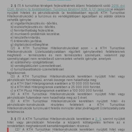
2. §
(1)
A turisztikai térségek fejlesztésének állami feladatairól szóló
2016. évi
CLVI. törvény (a továbbiakban: Turizmus törvény) 9/M. § (2) bekezdés
e alapján
nyújtott hitelek és pénzkölcsönök (a továbbiakban együtt: KTH Turisztikai
Hitelkonstrukciók) a turizmus és vendéglátóipari ágazatban az alábbi célokra
vehetők igénybe:
a)
ingatlanfejlesztés és -bővítés,
b)
eszközfejlesztés és -bővítés,
c)
fenntarthatóság fejlesztése,
d)
munkaerő-problémák kezelése,
e)
készletfenntartás,
f)
értékesítés javítása,
g)
digitalizáció elősegítése.
(2)
A KTH Turisztikai Hitelkonstrukciókat azon – a KTH Turisztikai
Hitelkonstrukciók Üzletszabályzatában rögzített igénybevételi feltételeknek
megfelelő – természetes és nem természetes személyek, valamint jogi
személyiséggel nem rendelkező szervezetek vehetik igénybe, amelyek
a)
szálláshely-szolgáltatással,
b)
vendéglátóüzlet-üzemeltetéssel,
c)
turisztikaiattrakció-üzemeltetéssel
foglalkoznak.
(3)
A KTH Turisztikai Hitelkonstrukciók keretében nyújtott hitel vagy
pénzkölcsön forintalapú, annak összege nem haladhatja meg
a)
a KTH Start Hitelprogramok esetében a 10 000 000 forintot,
b)
a KTH Midi Hitelprogramok esetében a 25 000 000 forintot,
c)
a KTH Plusz Hitelprogramok esetében a 100 000 000 forintot.
(4)
A KTH Turisztikai Hitelkonstrukciók keretében nyújtott hitel vagy
pénzkölcsön futamideje nem haladhatja meg az 5 évet.
(5)
A KTH Turisztikai Hitelkonstrukciók keretében nyújtott hitel- és
pénzkölcsön-konstrukciók részletes feltételeit a KTH Turisztikai
Hitelkonstrukciók turizmusért felelős miniszter által jóváhagyott Üzletszabályzata
tartalmazza.
3. §
(1)
A KTH Turisztikai Hitelkonstrukciók keretében a
2. §
szerint nyújtott
hitel vagy pénzkölcsön felvevője a központi költségvetés terhére az e
rendeletben meghatározott kamattámogatásban részesül.
1
(2)
A KTH Turisztikai Hitelkonstrukciók keretében nyújtott hitel vagy