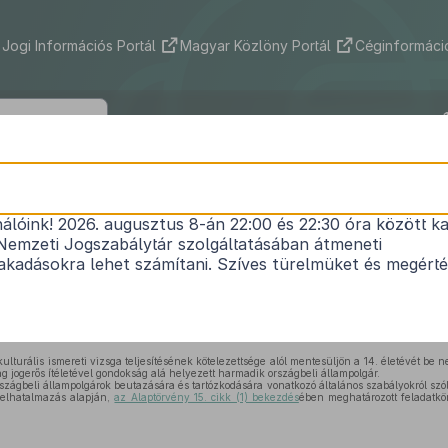
Jogi Információs Portál
Magyar Közlöny Portál
Céginformáció
267/2025. (VIII. 13.) Korm. rendelet
nálóink! 2026. augusztus 8-án 22:00 és 22:30 óra között ka
szágbeli állampolgárok beutazására és tartózkodá
Nemzeti Jogszabálytár szolgáltatásában átmeneti
lyokról szóló
2023. évi XC. törvény
végrehajtásáról
kadásokra lehet számítani. Szíves türelmüket és megért
1
(II. 29.) Korm. rendelet
módosításáról
Hatályos: 2025. 08. 15. – 2025. 08. 15.
ulturális ismereti vizsga teljesítésének kötelezettsége alól mentesüljön a 14. életévét be n
ág jogerős ítéletével gondokság alá helyezett harmadik országbeli állampolgár.
ágbeli állampolgárok beutazására és tartózkodására vonatkozó általános szabályokról szó
felhatalmazás alapján,
az Alaptörvény 15. cikk (1) bekezdés
ében meghatározott feladatkö