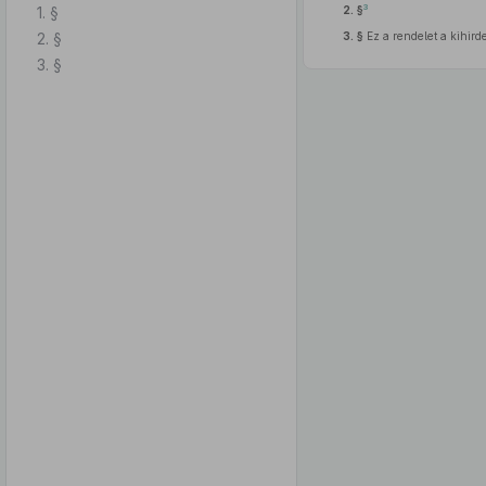
3
1. §
2. §
2. §
3. §
Ez a rendelet a kihird
3. §