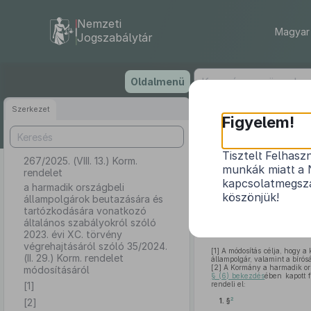
Nemzeti
Magyar 
Jogszabálytár
Ugrás
Oldalmenü
a
tartalomra
Szerkezet
Figyelem!
Tisztelt Felhasz
267/2025. (VIII. 13.) Korm.
a harmadik or
munkák miatt a 
rendelet
általános szabá
kapcsolatmegsza
a harmadik országbeli
köszönjük!
állampolgárok beutazására és
tartózkodására vonatkozó
általános szabályokról szóló
2023. évi XC. törvény
végrehajtásáról szóló 35/2024.
[1]
A módosítás célja, hogy a k
(II. 29.) Korm. rendelet
állampolgár, valamint a bírós
[2]
A Kormány a harmadik orsz
módosításáról
§ (6) bekezdés
ében kapott 
[1]
rendeli el:
2
[2]
1. §