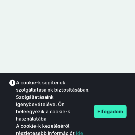
A cookie-k segítenek
szolgáltatásaink biztosításában.
Szolgáltatásaink
igénybevételével Ön
beleegyezik a cookie-k
Elfogadom
használatába.
A cookie-k kezeléséről
részletesebb információt
ide