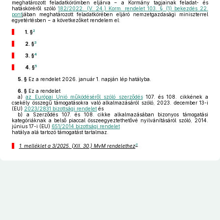
meghatározott feladatkörömben eljárva − a Kormány tagjainak feladat- és
hatásköréről szóló
182/2022. (V. 24.) Korm. rendelet 103. § (1) bekezdés 22.
pont
jában meghatározott feladatkörében eljáró nemzetgazdasági miniszterrel
egyetértésben − a következőket rendelem el:
2
1. §
3
2. §
4
3. §
5
4. §
5. §
Ez a rendelet 2026. január 1. napján lép hatályba.
6. §
Ez a rendelet
a)
az Európai Unió működéséről szóló szerződés
107. és 108. cikkének a
csekély összegű támogatásokra való alkalmazásáról szóló, 2023. december 13-i
(EU)
2023/2831 bizottsági rendelet
és
b)
a Szerződés 107. és 108. cikke alkalmazásában bizonyos támogatási
kategóriáknak a belső piaccal összeegyeztethetővé nyilvánításáról szóló, 2014.
június 17-i (EU)
651/2014 bizottsági rendelet
hatálya alá tartozó támogatást tartalmaz.
6
1. melléklet a 3/2025. (XII. 30.) MvM rendelethez