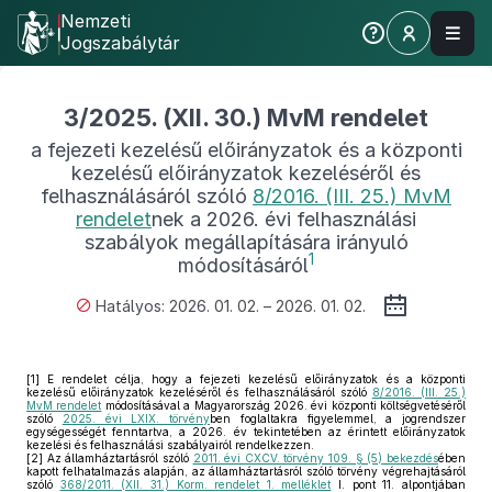
Nemzeti
Jogszabálytár
3/2025. (XII. 30.) MvM rendelet
a fejezeti kezelésű előirányzatok és a központi
kezelésű előirányzatok kezeléséről és
felhasználásáról szóló
8/2016. (III. 25.) MvM
rendelet
nek a 2026. évi felhasználási
szabályok megállapítására irányuló
1
módosításáról
Hatályos: 2026. 01. 02. – 2026. 01. 02.
[1]
E rendelet célja, hogy a fejezeti kezelésű előirányzatok és a központi
kezelésű előirányzatok kezeléséről és felhasználásáról szóló
8/2016. (III. 25.)
MvM rendelet
módosításával a Magyarország 2026. évi központi költségvetéséről
szóló
2025. évi LXIX. törvény
ben foglaltakra figyelemmel, a jogrendszer
egységességét fenntartva, a 2026. év tekintetében az érintett előirányzatok
kezelési és felhasználási szabályairól rendelkezzen.
[2]
Az államháztartásról szóló
2011. évi CXCV. törvény 109. § (5) bekezdés
ében
kapott felhatalmazás alapján, az államháztartásról szóló törvény végrehajtásáról
szóló
368/2011. (XII. 31.) Korm. rendelet 1. melléklet
I. pont 11. alpontjában