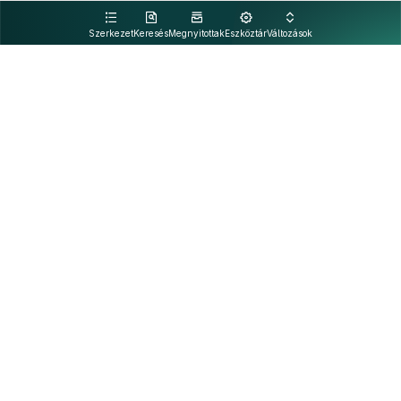
kattintva olvashat.
Szerkezet
Keresés
Megnyitottak
Eszköztár
Változások
Kapcsolat
Felhasználási feltételek
PDF
Akadálymentesítési nyilatkozat
Adatkezelési tájékoztató