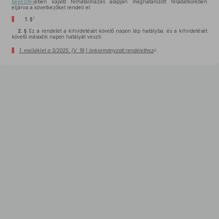
bekezdés
ében kapott felhatalmazás alapján meghatározott feladatkörében
eljárva a következőket rendeli el:
1
1. §
2. §
Ez a rendelet a kihirdetését követő napon lép hatályba, és a kihirdetését
követő második napon hatályát veszti.
2
1. melléklet a 3/2025. (V. 19.) önkormányzati rendelethez