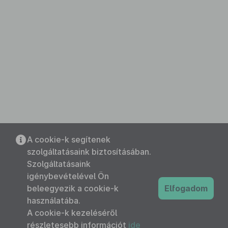
A cookie-k segítenek
szolgáltatásaink biztosításában.
Szolgáltatásaink
igénybevételével Ön
beleegyezik a cookie-k
Elfogadom
használatába.
A cookie-k kezeléséről
részletesebb információt
ide