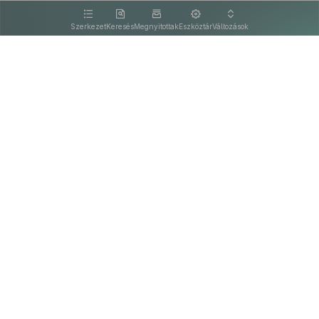
kattintva olvashat.
Szerkezet
Keresés
Megnyitottak
Eszköztár
Változások
Kapcsolat
Felhasználási feltételek
PDF
Akadálymentesítési nyilatkozat
Adatkezelési tájékoztató