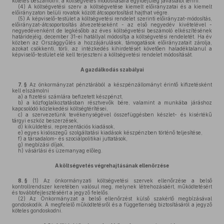
köteles beszámolni, a költségvetés módosítására egyidejűleg javaslatot tenni.
(4)
A költségvetési szerv a költségvetése kiemelt előirányzatai és a kiemelt
előirányzaton belüli rovatok között átcsoportosítást hajthat végre.
(5)
A képviselő-testület a költségvetési rendelet szerinti előirányzat-módosítás,
előirányzat-átcsoportosítás átvezetéseként - az első negyedév kivételével -
negyedévenként de legkésőbb az éves költségvetési beszámoló elkészítésének
határidejéig, december 31-ei hatállyal módosítja a költségvetési rendeletét. Ha év
közben az Országgyűlés a hozzájárulások, támogatások előirányzatait zárolja,
azokat csökkenti, törli, az intézkedés kihirdetését követően haladéktalanul a
képviselő-testület elé kell terjeszteni a költségvetési rendelet módosítását.
A gazdálkodás szabályai
7. §
Az önkormányzat pénztárából a készpénzállományt érintő kifizetésként
kell elszámolni
a)
a fizetési számlára befizetett készpénzt,
b)
a közfoglalkoztatásban résztvevők bére, valamint a munkába járáshoz
kapcsolódó közlekedési költségtérítései,
c)
a szervezetünk tevékenységével összefüggésben készlet- és kisértékű
tárgyi eszköz beszerzések,
d)
kiküldetési, reprezentációs kiadások,
e)
egyes kisösszegű szolgáltatási kiadások készpénzben történő teljesítése,
f)
a társadalom- és szociálpolitikai juttatások,
g)
megbízási díjak,
h)
vásárlási és üzemanyag előleg.
A költségvetés végrehajtásának ellenőrzése
8. §
(1)
Az önkormányzati költségvetési szervek ellenőrzése a belső
kontrollrendszer keretében valósul meg, melynek létrehozásáért, működtetésért
és továbbfejlesztéséért a jegyző felelős.
(2)
Az Önkormányzat a belső ellenőrzést külső szakértő megbízásával
gondoskodik. A megfelelő működtetésről és a függetlenség biztosításáról a jegyző
köteles gondoskodni.