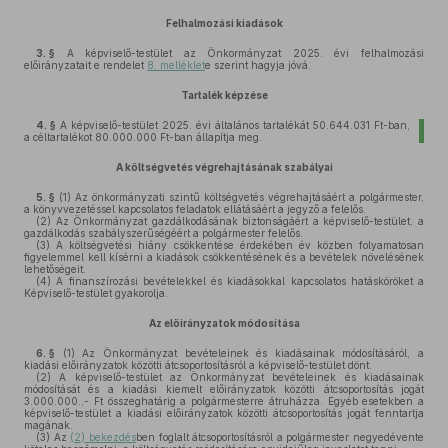
Felhalmozási kiadások
3. §
A képviselő-testület az Önkormányzat 2025. évi felhalmozási
előirányzatait e rendelet
8. melléklet
e szerint hagyja jóvá.
Tartalék képzése
4. §
A képviselő-testület 2025. évi általános tartalékát 50.644.031 Ft-ban,
a céltartalékot 80.000.000 Ft-ban állapítja meg.
A költségvetés végrehajtásának szabályai
5. §
(1)
Az önkormányzati szintű költségvetés végrehajtásáért a polgármester,
a könyvvezetéssel kapcsolatos feladatok ellátásáért a jegyző a felelős.
(2)
Az Önkormányzat gazdálkodásának biztonságáért a képviselő-testület, a
gazdálkodás szabályszerűségéért a polgármester felelős.
(3)
A költségvetési hiány csökkentése érdekében év közben folyamatosan
figyelemmel kell kísérni a kiadások csökkentésének és a bevételek növelésének
lehetőségeit.
(4)
A finanszírozási bevételekkel és kiadásokkal kapcsolatos hatásköröket a
Képviselő-testület gyakorolja.
Az előirányzatok módosítása
6. §
(1)
Az Önkormányzat bevételeinek és kiadásainak módosításáról, a
kiadási előirányzatok közötti átcsoportosításról a képviselő-testület dönt.
(2)
A képviselő-testület az Önkormányzat bevételeinek és kiadásainak
módosítását és a kiadási kiemelt előirányzatok közötti átcsoportosítás jogát
3.000.000.,- Ft összeghatárig a polgármesterre átruházza. Egyéb esetekben a
képviselő-testület a kiadási előirányzatok közötti átcsoportosítás jogát fenntartja
magának.
(3)
Az
(2) bekezdés
ben foglalt átcsoportosításról a polgármester negyedévente