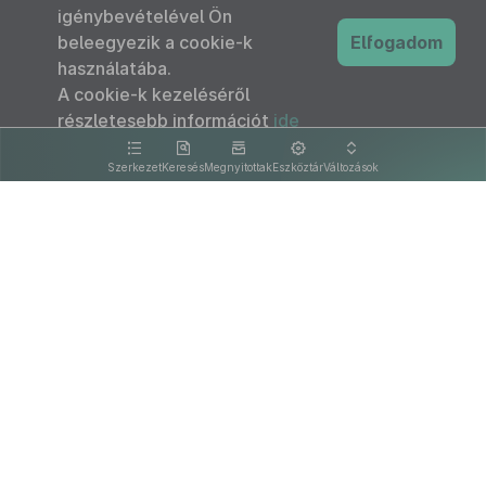
igénybevételével Ön
beleegyezik a cookie-k
Elfogadom
használatába.
A cookie-k kezeléséről
részletesebb információt
ide
kattintva olvashat.
Szerkezet
Keresés
Megnyitottak
Eszköztár
Változások
Kapcsolat