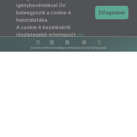
igénybevételével Ön
beleegyezik a cookie-k
Elfogadom
használatába.
A cookie-k kezeléséről
részletesebb információt
ide
kattintva olvashat.
Szerkezet
Keresés
Megnyitottak
Eszköztár
Változások
Kapcsolat