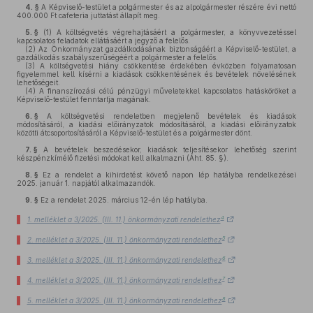
4. §
A Képviselő-testület a polgármester és az alpolgármester részére évi nettó
400.000 Ft cafeteria juttatást állapít meg.
5. §
(1)
A költségvetés végrehajtásáért a polgármester, a könyvvezetéssel
kapcsolatos feladatok ellátásáért a jegyző a felelős.
(2)
Az Önkormányzat gazdálkodásának biztonságáért a Képviselő-testület, a
gazdálkodás szabályszerűségéért a polgármester a felelős.
(3)
A költségvetési hiány csökkentése érdekében évközben folyamatosan
figyelemmel kell kísérni a kiadások csökkentésének és bevételek növelésének
lehetőségeit.
(4)
A finanszírozási célú pénzügyi műveletekkel kapcsolatos hatásköröket a
Képviselő-testület fenntartja magának.
6. §
A költségvetési rendeletben megjelenő bevételek és kiadások
módosításáról, a kiadási előirányzatok módosításáról, a kiadási előirányzatok
közötti átcsoportosításáról a Képviselő-testület és a polgármester dönt.
7. §
A bevételek beszedésekor, kiadások teljesítésekor lehetőség szerint
készpénzkímélő fizetési módokat kell alkalmazni (Áht. 85. §).
8. §
Ez a rendelet a kihirdetést követő napon lép hatályba rendelkezései
2025. január 1. napjától alkalmazandók.
9. §
Ez a rendelet 2025. március 12-én lép hatályba.
4
1. melléklet a 3/2025. (III. 11.) önkormányzati rendelethez
5
2. melléklet a 3/2025. (III. 11.) önkormányzati rendelethez
6
3. melléklet a 3/2025. (III. 11.) önkormányzati rendelethez
7
4. melléklet a 3/2025. (III. 11.) önkormányzati rendelethez
8
5. melléklet a 3/2025. (III. 11.) önkormányzati rendelethez