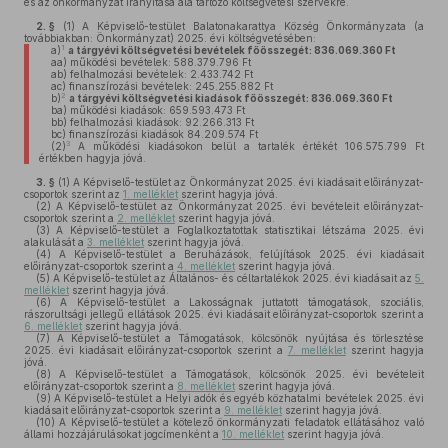
és az önkormányzat irányítása alá tartozó költségvetési szervekre.
2. §
(1)
A Képviselő-testület Balatonakarattya Község Önkormányzata (a
továbbiakban: Önkormányzat) 2025. évi költségvetésében:
1
a)
a tárgyévi költségvetési bevételek főösszegét:
836.069.360
Ft
aa)
működési bevételek: 588.379.796 Ft
ab)
felhalmozási bevételek: 2.433.742 Ft
ac)
finanszírozási bevételek: 245.255.882 Ft
2
b)
a tárgyévi költségvetési kiadások főösszegét:
836.069.360
Ft
ba)
működési kiadások: 659.593.473 Ft
bb)
felhalmozási kiadások: 92.266.313 Ft
bc)
finanszírozási kiadások 84.209.574 Ft
3
(2)
A működési kiadásokon belül a tartalék értékét 106.575.799 Ft
értékben hagyja jóvá.
3. §
(1)
A Képviselő-testület az Önkormányzat 2025. évi kiadásait előirányzat-
csoportok szerint az
1. melléklet
szerint hagyja jóvá.
(2)
A Képviselő-testület az Önkormányzat 2025. évi bevételeit előirányzat-
csoportok szerint a
2. melléklet
szerint hagyja jóvá.
(3)
A Képviselő-testület a Foglalkoztatottak statisztikai létszáma 2025. évi
alakulását a
3. melléklet
szerint hagyja jóvá.
(4)
A Képviselő-testület a Beruházások, felújítások 2025. évi kiadásait
előirányzat-csoportok szerint a
4. melléklet
szerint hagyja jóvá.
(5)
A Képviselő-testület az Általános- és céltartalékok 2025. évi kiadásait az
5.
melléklet
szerint hagyja jóvá.
(6)
A Képviselő-testület a Lakosságnak juttatott támogatások, szociális,
rászorultsági jellegű ellátások 2025. évi kiadásait előirányzat-csoportok szerint a
6. melléklet
szerint hagyja jóvá.
(7)
A Képviselő-testület a Támogatások, kölcsönök nyújtása és törlesztése
2025. évi kiadásait előirányzat-csoportok szerint a
7. melléklet
szerint hagyja
jóvá.
(8)
A Képviselő-testület a Támogatások, kölcsönök 2025. évi bevételeit
előirányzat-csoportok szerint a
8. melléklet
szerint hagyja jóvá.
(9)
A Képviselő-testület a Helyi adók és egyéb közhatalmi bevételek 2025. évi
kiadásait előirányzat-csoportok szerint a
9. melléklet
szerint hagyja jóvá.
(10)
A Képviselő-testület a kötelező önkormányzati feladatok ellátásához való
állami hozzájárulásokat jogcímenként a
10. melléklet
szerint hagyja jóvá.