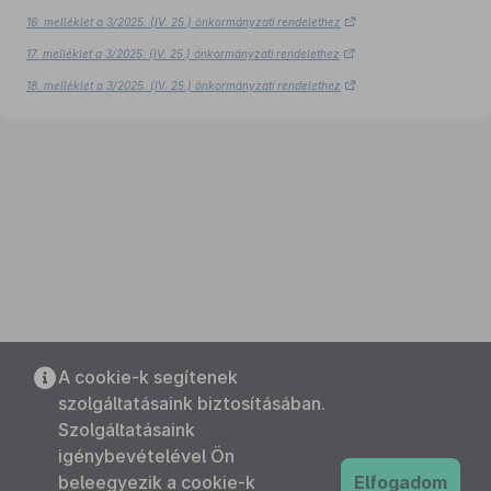
16. melléklet a 3/2025. (IV. 25.) önkormányzati rendelethez
17. melléklet a 3/2025. (IV. 25.) önkormányzati rendelethez
18. melléklet a 3/2025. (IV. 25.) önkormányzati rendelethez
A cookie-k segítenek
szolgáltatásaink biztosításában.
Szolgáltatásaink
igénybevételével Ön
beleegyezik a cookie-k
Elfogadom