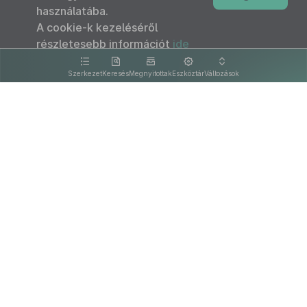
használatába.
A cookie-k kezeléséről
részletesebb információt
ide
kattintva olvashat.
Szerkezet
Keresés
Megnyitottak
Eszköztár
Változások
Kapcsolat
Felhasználási feltételek