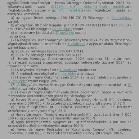
egyszerűsített beszámolóját - Heves Vármegye Önkormányzatának 2024. évi
költségvetéséről szóló
2/2024. (I.31.) önkormányzati rendelet
ben
meghatározottak alapján – az
1–18. melléklet
eknek megfelelően fogadja el,
amelynek keretében
a)
az egyszerűsített mérleget 296 510 781 Ft főösszeggel a
14. melléklet
szerint,
b)
az egyszerűsített pénzforgalmi jelentést 529 733 871 Ft kiadási és 635 847
379 Ft bevételi főösszeggel a
16. melléklet
szerint,
c)
a maradvány kimutatást a
17. melléklet
szerint
hagyja jóvá.
(2)
A Közgyűlés Heves Vármegye Önkormányzata 2024. évi költségvetésének
végrehajtásáról készült beszámolót az
1. melléklet
alapján az alábbi főösszegek
szerint hagyja jóvá:
a)
2024. évi tényleges bevétel 635 847 379 Ft,
b)
2024. évi tényleges kiadás 529 733 871 Ft.
(3)
Heves Vármegye Önkormányzata 2024. december 31. napján nem
rendelkezett adósság állománnyal, adósságot keletkeztető ügyletet 2024. év
folyamán nem kötött.
(4)
A bevételek részletezését a
3. melléklet
tartalmazza.
(5)
A kiadások részletezését a
4. melléklet
tartalmazza.
(6)
Heves Vármegye Önkormányzata 2024. évi létszámadatait a Közgyűlés a
12. melléklet
szerint hagyja jóvá.
(7)
A Közgyűlés Heves Vármegye Önkormányzata vagyonkimutatását a
15.
melléklet
szerint elfogadja.
(8)
Heves Vármegye Önkormányzata 2024. december 31. nappal a következő
részesedésekkel rendelkezett gazdasági társaságokban:
a)
Heves Vármegyei Területfejlesztési Ügynökség Nonprofit Kft., üzletrész
névértéke: 3 000 000 Ft, törzsbetét törzstőkéhez viszonyított aránya: 51,72 %;
b)
Tisza-tó Fejlesztési Kft., üzletrész névértéke: 750 000 Ft, törzsbetét
törzstőkéhez viszonyított aránya: 25 %;
c)
Heves Vármegyei Térségfejlesztési Nonprofit Kft., üzletrész értéke: 4 000
000 Ft, törzsbetét törzstőkéhez viszonyított aránya: 100 %;
d)
Agria Térségfejlesztési Nonprofit Kft., üzletrész névértéke: 3 100 000 Ft,
törzsbetét törzstőkéhez viszonyított aránya: 100 %;
e)
Heves Vármegyei Fejlesztési és Koordinációs Nonprofit Kft., üzletrész
névértéke: 3 000 000 Ft, törzsbetét törzstőkéhez viszonyított aránya: 100 %.