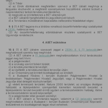
végzi.
(2)
A Titkár
a)
az Elnök döntésének megfelelően szervezi a BÉT ülését meghívja a
tárgyalás résztvevőit, a megfelelő személyeknek hozzáférést, elérést biztosít a
napirendekhez tartozó tervdokumentációkhoz,
b)
megküldi az érintetteknek a BÉT véleményét,
c)
a BÉT üléséről hangfelvételt és jegyzőkönyvet készít,
d)
a Tervtanács működésével kapcsolatos iratkezelési feladatokat végez.
9. §
(1)
A BÉT tagjaira és a bírálóra vonatkozó összeférhetetlenségi szabályokat
a
283Kr.
határozza meg.
(2)
Az összeférhetetlenség elbírálásának részletes szabályairól a BÉT
Ügyrendje rendelkezik.
4.
A BÉT működése
10. §
(1)
A BÉT ülésére szavazati joggal a
283Kr. 8. § (1) bekezdés
ben
meghatározott személy kap meghívást.
(2)
A BÉT ülésére a
(1) bekezdés
ben meghatározottakon kívül tanácskozási
joggal meg kell hívni:
a)
a polgármestert;
b)
a szükség szerint felkért bírálót;
c)
a tervdokumentáció tervezőjét;
d)
az építtetőt, a tervdokumentáció tervezője útján;
e)
az Önkormányzat érintett bizottságának az elnökét;
f)
a Budapest Főváros I. kerület Budavári Polgármesteri Hivatal (a
továbbiakban: Polgármesteri Hivatal) Jegyzőjét, vagy a Polgármesteri Hivatal
Jegyzője által delegált köztisztviselőjét;
g)
védett természeti területet, Natura 2000 területet, az országos ökológiai
hálózatot, a tájképvédelmi szempontból kiemelten kezelendő övezetet, a
tájképvédelmi terület övezetét érintő ügyben a természetvédelmi hatóság, illetve
a természetvédelmi kezelő képviselőjét;
h)
a polgármester által javasolt személyt.
(3)
A BÉT ülésein a Tervtanács tagjain, valamint a
(2) bekezdés
szerinti
meghívottakon kívül a Budapest I. kerület Budavári Önkormányzat Képviselő-
testületének és bizottságainak tagjai részt vehetnek.