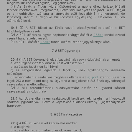
meghívó kiküldésével egyidejűleg gondoskodik.
(4)
Az Elnök a Titkár közreműködésével a napirendhez tartozó bírálati
tervdokumentációkat – megismerés, illetve tanulmányozás céljából – a BÉT tagjai
és a meghívottak számára a tárgyalás előtt legalább 5 munkanappal, de
lehetőség szerint a meghívó kiküldésével egyidejűleg – elektronikus úton
elérhetővé teszi.
19. §
(1)
A BÉT ülését az Elnök vezeti, akadályoztatása esetén a BÉT
Elnökhelyettese vezeti.
(2)
A BÉT ülésén az egyes napirendek tárgyalásáról a
283Kr.
rendelkezései
szerint hangfelvétel készül.
(3)
A BÉT üléséről a
283Kr.
rendelkezései szerint jegyzőkönyv készül.
7.
A BÉT ügyrendje
20. §
(1)
A BÉT ügyrendjének elfogadásának vagy módosításának a menete:
a)
az elfogadáshoz tervtanácsi ülést kell összehívni;
b)
az összes tagot meg kell hívni;
c)
az elfogadáshoz legalább a tagok 2/3-nak egybehangzó szavazata
szükséges;
d)
amennyiben a szabályos meghívás ellenére az
a) pont
szerinti ülésen a
tagok 2/3-a nem jelent meg, az ügyrend a megjelentek 2/3-ának egybehangzó
szavazatával is elfogadható.
(2)
A BÉT összehívásának akadályoztatása esetén az ügyrend írásbeli
szavazással is módosítható.
21. §
Az Ügyrendben nem szabályozott kérdések tekintetében a hivatkozott
szakmai jogszabályok, illetve a kapcsolódó általános érvényű jogszabályok az
irányadók.
8.
A BÉT iratkezelése
22. §
A BÉT működésével kapcsolatos iratokat:
a)
a meghívót,
b)
az elektronikus formátumú tervdokumentációt,