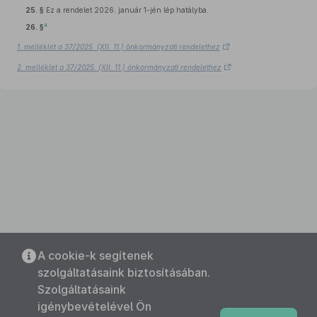
25. §
Ez a rendelet 2026. január 1-jén lép hatályba.
4
26. §
1. melléklet a 37/2025. (XII. 11.) önkormányzati rendelethez
2. melléklet a 37/2025. (XII. 11.) önkormányzati rendelethez
A cookie-k segítenek
szolgáltatásaink biztosításában.
Szolgáltatásaink
igénybevételével Ön