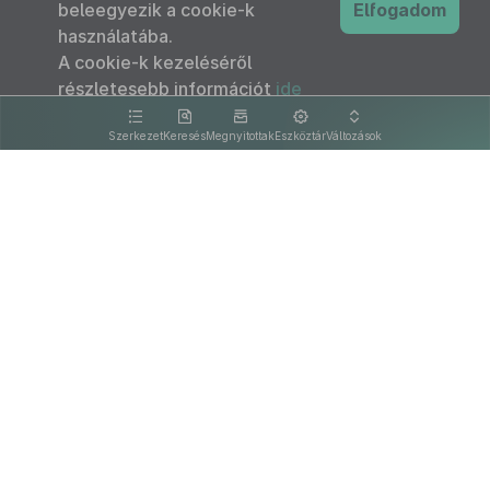
beleegyezik a cookie-k
Elfogadom
használatába.
A cookie-k kezeléséről
részletesebb információt
ide
kattintva olvashat.
Szerkezet
Keresés
Megnyitottak
Eszköztár
Változások
Kapcsolat
Felhasználási feltételek