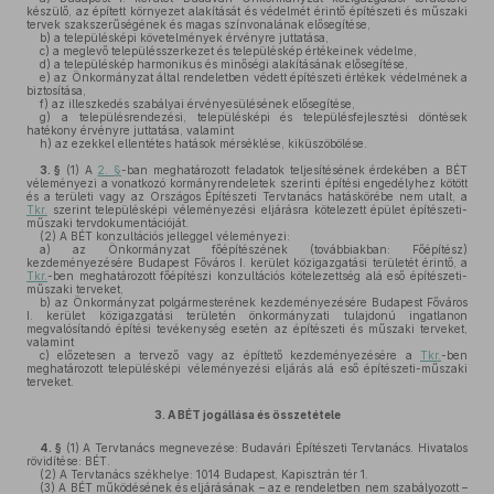
készülő, az épített környezet alakítását és védelmét érintő építészeti és műszaki
tervek szakszerűségének és magas színvonalának elősegítése,
b)
a településképi követelmények érvényre juttatása,
c)
a meglevő településszerkezet és településkép értékeinek védelme,
d)
a településkép harmonikus és minőségi alakításának elősegítése,
e)
az Önkormányzat által rendeletben védett építészeti értékek védelmének a
biztosítása,
f)
az illeszkedés szabályai érvényesülésének elősegítése,
g)
a településrendezési, településképi és településfejlesztési döntések
hatékony érvényre juttatása, valamint
h)
az ezekkel ellentétes hatások mérséklése, kiküszöbölése.
3. §
(1)
A
2. §
-ban meghatározott feladatok teljesítésének érdekében a BÉT
véleményezi a vonatkozó kormányrendeletek szerinti építési engedélyhez kötött
és a területi vagy az Országos Építészeti Tervtanács hatáskörébe nem utalt, a
Tkr.
szerint településképi véleményezési eljárásra kötelezett épület építészeti-
műszaki tervdokumentációját.
(2)
A BÉT konzultációs jelleggel véleményezi:
a)
az Önkormányzat főépítészének (továbbiakban: Főépítész)
kezdeményezésére Budapest Főváros I. kerület közigazgatási területét érintő, a
Tkr.
-ben meghatározott főépítészi konzultációs kötelezettség alá eső építészeti-
műszaki terveket,
b)
az Önkormányzat polgármesterének kezdeményezésére Budapest Főváros
I. kerület közigazgatási területén önkormányzati tulajdonú ingatlanon
megvalósítandó építési tevékenység esetén az építészeti és műszaki terveket,
valamint
c)
előzetesen a tervező vagy az építtető kezdeményezésére a
Tkr.
-ben
meghatározott településképi véleményezési eljárás alá eső építészeti-műszaki
terveket.
3.
A BÉT jogállása és összetétele
4. §
(1)
A Tervtanács megnevezése: Budavári Építészeti Tervtanács. Hivatalos
rövidítése: BÉT.
(2)
A Tervtanács székhelye: 1014 Budapest, Kapisztrán tér 1.
(3)
A BÉT működésének és eljárásának – az e rendeletben nem szabályozott –