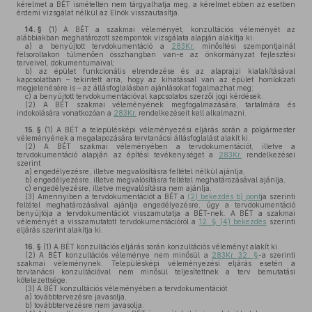
kérelmet a BÉT ismételten nem tárgyalhatja meg, a kérelmet ebben az esetben
érdemi vizsgálat nélkül az Elnök visszautasítja.
14. §
(1)
A BÉT a szakmai véleményét, konzultációs véleményét az
alábbiakban meghatározott szempontok vizsgálata alapján alakítja ki:
a)
a benyújtott tervdokumentáció a
283Kr.
minősítési szempontjainál
felsoroltakon túlmenően összhangban van-e az önkormányzat fejlesztési
terveivel, dokumentumaival;
b)
az épület funkcionális elrendezése és az alaprajzi kialakításával
kapcsolatban – tekintett arra, hogy az kihatással van az épület homlokzati
megjelenésére is – az állásfoglalásban ajánlásokat fogalmazhat meg;
c)
a benyújtott tervdokumentációval kapcsolatos szerzői jogi kérdések.
(2)
A BÉT szakmai véleményének megfogalmazására, tartalmára és
indokolására vonatkozóan a
283Kr.
rendelkezéseit kell alkalmazni.
15. §
(1)
A BÉT a településképi véleményezési eljárás során a polgármester
véleményének a megalapozására tervtanácsi állásfoglalást alakít ki.
(2)
A BÉT szakmai véleményében a tervdokumentációt, illetve a
tervdokumentáció alapján az építési tevékenységet a
283Kr.
rendelkezései
szerint
a)
engedélyezésre, illetve megvalósításra feltétel nélkül ajánlja,
b)
engedélyezésre, illetve megvalósításra feltétel meghatározásával ajánlja,
c)
engedélyezésre, illetve megvalósításra nem ajánlja.
(3)
Amennyiben a tervdokumentációt a BÉT a
(2) bekezdés b) pont
ja szerinti
feltétel meghatározásával ajánlja engedélyezésre, úgy a tervdokumentáció
benyújtója a tervdokumentációt visszamutatja a BÉT-nek. A BÉT a szakmai
véleményét a visszamutatott tervdokumentációról a
12. § (4) bekezdés
szerinti
eljárás szerint alakítja ki.
16. §
(1)
A BÉT konzultációs eljárás során konzultációs véleményt alakít ki.
(2)
A BÉT konzultációs véleménye nem minősül a
283Kr. 32. §
-a szerinti
szakmai véleménynek. Településképi véleményezési eljárás esetén a
tervtanácsi konzultációval nem minősül teljesítettnek a terv bemutatási
kötelezettsége.
(3)
A BÉT konzultációs véleményében a tervdokumentációt
a)
továbbtervezésre javasolja,
b)
továbbtervezésre nem javasolja.