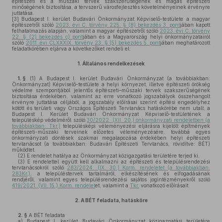
építészeti és a műszaki tervek szakszerűségének és magas építészeti
minőségének biztosítása, a tervszerű városfejlesztés követelményeinek érvényre
juttatása.
[3]
Budapest I. kerület Budavári Önkormányzat Képviselő-testülete a magyar
építészetről szóló
2023. évi C. törvény 225. § (8) bekezdés 3. pont
jában kapott
felhatalmazás alapján, valamint a magyar építészetről szóló
2023. évi C. törvény
22. § (2) bekezdés c) pont
jában és a Magyarország helyi önkormányzatairól
szóló
2011. évi CLXXXIX. törvény 23. § (5) bekezdés 5. pont
jában meghatározott
feladatkörében eljárva a következőket rendeli el:
1.
Általános rendelkezések
1. §
(1)
A Budapest I. kerület Budavári Önkormányzat (a továbbiakban:
Önkormányzat) Képviselő-testülete a helyi környezet, illetve építészeti örökség
védelme szempontjából jelentős építészeti–műszaki tervek szakszerűségének
biztosítása érdekében, valamint az erre vonatkozó jogszabályok összehangolt
érvényre juttatása céljából, a jogszabály előírásai szerint építési engedélyhez
kötött és területi vagy Országos Építészeti Tervtanács hatáskörébe nem utalt, a
Budapest I. Kerület Budavári Önkormányzat Képviselő-testületének a
településkép védelméről szóló
30/2022. (XII. 20.) önkormányzati rendeletben (a
továbbiakban: Tkr.)
településképi véleményezési eljárásra kijelölt építmények
építészeti-műszaki terveinek előzetes véleményezésére, továbbá egyes
önkormányzati döntések szakmai megalapozása érdekében helyi építészeti
tervtanácsot (a továbbiakban: Budavári Építészeti Tervtanács, rövidítve: BÉT)
működtet.
(2)
E rendelet hatálya az Önkormányzat közigazgatási területére terjed ki.
(3)
E rendelettel együtt kell alkalmazni az építészeti és településrendezési
tervtanácsokról szóló
283/2024. (IX. 30.) Korm. rendeletet (a továbbiakban:
283Kr.)
, a településtervek tartalmáról, elkészítésének és elfogadásának
rendjéről, valamint egyes településrendezési sajátos jogintézményekről szóló
419/2021. (VII. 15.) Korm. rendelet
et, valamint a
Tkr.
vonatkozó előírásait.
2.
A BÉT feladata, hatásköre
2. §
A BÉT feladata
a)
Budapest I. kerület Budavári Önkormányzat közigazgatási területére