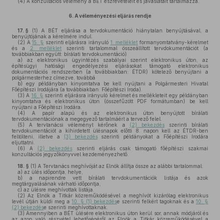
(4)
A konzultációs vélemény a BÉT észrevételeit és javaslatait tartalmazza.
6.
A véleményezési eljárás rendje
17. §
(1)
A BÉT eljárása a tervdokumentáció hiánytalan benyújtásával, a
benyújtójának a kérelmére indul.
(2)
A
15. §
szerinti eljárásra irányuló
1. melléklet
formanyomtatvány-kérelmet
és a
2. melléklet
szerinti tartalommal összeállított tervdokumentációt (a
továbbiakban együtt: bírálati tervdokumentáció)
a)
az elektronikus ügyintézés szabályai szerint elektronikus úton, az
építésügyi hatósági engedélyezési eljárásokat támogató elektronikus
dokumentációs rendszerben (a továbbiakban: ÉTDR) kötelező benyújtani a
polgármesterhez címezve, továbbá
b)
egy példányban kinyomtatva be kell nyújtani a Polgármesteri Hivatal
Főépítészi Irodájára (a továbbiakban: Főépítészi Iroda).
(3)
A
16. §
szerinti eljárásra irányuló kérelmet és mellékleteit egy példányban
kinyomtatva és elektronikus úton (összefűzött PDF formátumban) be kell
nyújtani a Főépítészi Irodára.
(4)
A papír alapú és az elektronikus úton benyújtott bírálati
tervdokumentációnak a megegyező tartalmáért a tervező felel.
(5)
A tervtanácsi véleményt kérőnek a
(2) bekezdés
szerinti bírálati
tervdokumentációt a kihirdetett ülésnapok előtti 8. napon kell az ÉTDR-ben
feltölteni, illetve a
(3) bekezdés
szerinti példányokat a Főépítészi Irodára
eljuttatni.
(6)
A
(2) bekezdés
szerinti eljárás csak támogató főépítészi szakmai
konzultációs jegyzőkönyvvel kezdeményezhető.
18. §
(1)
A Tervtanács meghívóját az Elnök állítja össze az alábbi tartalommal:
a)
az ülés időpontja, helye,
b)
a napirendre vett bírálati tervdokumentációk listája és azok
megtárgyalásának várható időpontja,
c)
az ülésre meghívottak listája.
(2)
Az Elnök a Titkár közreműködésével a meghívót kizárólag elektronikus
levél útján küldi meg a
10. § (1) bekezdés
e szerinti felkért tagoknak és a
10. §
(2) bekezdés
e szerinti meghívottaknak.
(3)
Amennyiben a BÉT ülésére elektronikus úton kerül sor, annak módjáról és
az azon való részvétel lehetőségéről az Elnök a Titkár közreműködésével a