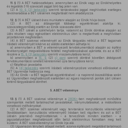
11. §
(1)
A BÉT határozatképes, amennyiben az Elnök vagy az Elnökhelyettes
és legalább 3 fő szavazati joggal bíró tag jelen van.
(2)
A
10. § (2) bekezdés
szerinti tanácskozási joggal meghívottak esetleges
távolmaradása a BÉT ülésének megtartását nem akadályozza.
12. §
(1)
A BÉT üléseit éves munkaterv alapján az Elnök hívja össze.
(2)
A BÉT az álláspontját többségi egyetértéssel alakítja ki,
szavazategyenlőség esetén az Elnök szavazata dönt.
(3)
A BÉT ülését a székhelyén tartja, valamint az Elnök döntése alapján az
ülés részben vagy egészében elektronikus úton is megtartható a meghívóban
jelzetteknek megfelelően.
(4)
A BÉT szakmai véleményét az Elnök tárgyalás nélkül a BÉT tagjainak
írásbeli véleményét kikérve az alábbi esetekben adhatja ki:
a)
amennyiben a BÉT a véleményezett tervdokumentáció alapján az építési
tevékenységet megvalósításra feltétel meghatározásával ajánlotta, és az a BÉT
részére a
15. § (3) bekezdés
szerinti visszamutatásra kerül;
b)
amennyiben a
15. §
(2)
c) pont
szerinti döntést követően átdolgozott
tervdokumentáció ismételt kérelemmel újra benyújtásra kerül;
c)
főépítészi javaslatra.
(5)
A
(4) bekezdés
szerinti írásbeli véleményezésre vonatkozó előírásokat a
BÉT Ügyrendje határozza meg.
(6)
Az Elnök – a BÉT tagjainak egyetértésével – a napirend összeállítása során
az Ügyrendben meghatározott esetekben az egyes napirendi pontok zárt ülésen
történő tárgyalásáról dönthet.
5.
A BÉT véleménye
13. §
(1)
A BÉT szakmai véleménye a
283Kr.
-ben meghatározott minősítési
szempontok mellett tartalmazhat javaslatokat, iránymutatásokat, a módosításra
vonatkozó indítványokat.
(2)
A BÉT szakmai véleményét vagy tervtanácsi konzultációs véleményét
(továbbiakban: konzultációs véleményét) írásban kell rögzíteni és azt a BÉT
ülésén jelenlévő meghívottaknak – a tervezőnek minden esetben – a
jogszabályokban meghatározott időn belül elektronikus formában meg kell
küldeni. A BÉT szakvéleményt az Elnök írja alá.
(3)
Ugyanazon ténybeli állapot mellett, azonos építészeti megoldást tartalmazó