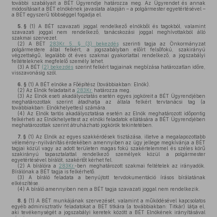
további szabályait a BÉT Ügyrendje határozza meg. Az Ügyrendet és annak
módosításait a BÉT elnökének javaslata alapján – a polgármester egyetértésével –
a BÉT egyszerű többséggel fogadja el.
5. §
(1)
A BÉT szavazati joggal rendelkező elnökből és tagokból, valamint
szavazati joggal nem rendelkező, tanácskozási joggal meghívottakból álló
szakmai szervezet.
(2)
A BÉT
283Kr. 5. § (3) bekezdés
szerinti tagja az Önkormányzat
polgármestere által felkért, a jogszabályban előírt felsőfokú, szakirányú
végzettségű, legalább öt éves szakmai gyakorlattal rendelkező, a jogszabályi
feltételeknek megfelelő személy lehet.
(3)
A BÉT
(2) bekezdés
szerint felkért tagjainak megbízása határozatlan időre,
visszavonásig szól.
6. §
(1)
A BÉT elnöke a Főépítész (továbbiakban: Elnök).
(2)
Az Elnök feladatait a
283Kr.
határozza meg.
(3)
Az Elnök eseti akadályoztatás esetén egyes jogköreit a BÉT Ügyrendjében
meghatározottak szerint átadhatja az általa felkért tervtanácsi tag (a
továbbiakban: Elnökhelyettes) számára.
(4)
Az Elnök tartós akadályoztatása esetén az Elnök meghatározott időpontig
felkérheti az Elnökhelyettest az elnöki feladatok ellátására a BÉT Ügyrendjében
meghatározottak szerint átruházható jogkörök tekintetében.
7. §
(1)
Az Elnök az egyes szakkérdések tisztázása, illetve a megalapozottabb
vélemény-nyilvánítás érdekében amennyiben az ügy jellege megkívánja a BÉT
tagjai közül vagy az adott területen magas fokú szakértelemmel és széles körű
szakirányú tapasztalattal rendelkező személyek közül a polgármester
egyetértésével bírálót, szakértőt kérhet fel.
(2)
A bírálóra a
283Kr.
-ben meghatározott szakmai feltételek az irányadók.
Bírálónak a BÉT tagja is felkérhető.
(3)
A bíráló feladata a benyújtott tervdokumentáció írásos bírálatának
elkészítése.
(4)
A bíráló amennyiben nem a BÉT tagja szavazati joggal nem rendelkezik.
8. §
(1)
A BÉT munkájának szervezését, valamint a működésével kapcsolatos
egyéb adminisztratív feladatokat a BÉT titkára (a továbbiakban: Titkár) látja el,
aki tevékenységét a jogszabályi keretek között a BÉT Elnökének irányításával