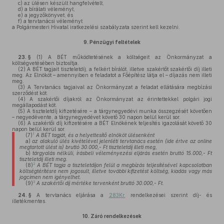
c)
az ülésen készült hangfelvételt,
d)
a bírálati véleményt,
e)
a jegyzőkönyvet, és
f)
a tervtanácsi véleményt
a Polgármesteri Hivatal iratkezelési szabályzata szerint kell kezelni.
9.
Pénzügyi feltételek
23. §
(1)
A BÉT működtetésének a költségeit az Önkormányzat a
költségvetésében biztosítja.
(2)
A BÉT tagjait tiszteletdíj, a felkért bírálót, illetve szakértőt szakértői díj illeti
meg. Az Elnököt – amennyiben e feladatot a Főépítész látja el – díjazás nem illeti
meg.
(3)
A Tervtanács tagjaival az Önkormányzat a feladat ellátására megbízási
szerződést köt.
(4)
A szakértői díjakról az Önkormányzat az érintettekkel polgári jogi
megállapodást köt.
(5)
A tiszteletdíj kifizetésére – a tárgynegyedévi munka összegzését követően
– negyedévente, a tárgynegyedévet követő 30 napon belül kerül sor.
(6)
A szakértői díj kifizetésére a BÉT Elnökének teljesítés igazolását követő 30
napon belül kerül sor.
1
(7)
A BÉT tagját, és a helyettesítő elnököt ülésenként
a)
az alakuló ülés kivételével jelenléti tervtanács esetén (ide értve az online
megtartott ülést is) bruttó 30.000,- Ft tiszteletdíj illeti meg,
b)
tárgyalás nélküli, írásbeli véleményezési eljárás esetén bruttó 15.000,- Ft
tiszteletdíj illeti meg.
2
(8)
A BÉT tagja a tiszteletdíjon felül a megbízás teljesítésével kapcsolatban
költségtérítésre nem jogosult, illetve további kifizetést költség, kiadás vagy más
jogcímen nem igényelhet.
3
(9)
A szakértői díj mértéke tervenként bruttó 30.000,- Ft.
24. §
A tervtanács eljárása a
283Kr.
rendelkezései szerint díj- és
illetékmentes.
10.
Záró rendelkezések