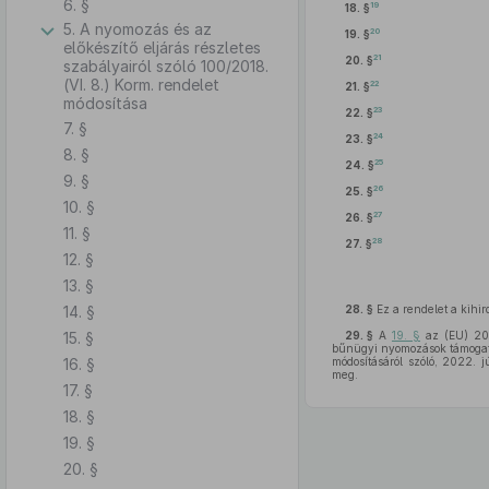
6. §
19
18. §
5. A nyomozás és az
20
19. §
előkészítő eljárás részletes
21
20. §
szabályairól szóló 100/2018.
(VI. 8.) Korm. rendelet
22
21. §
módosítása
23
22. §
7. §
24
23. §
8. §
25
24. §
9. §
26
25. §
10. §
27
26. §
11. §
28
27. §
12. §
13. §
14. §
28. §
Ez a rendelet a kihir
15. §
29. §
A
19. §
az (EU) 201
bűnügyi nyomozások támogatás
16. §
módosításáról szóló, 2022. 
meg.
17. §
18. §
19. §
20. §