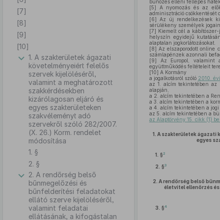
bűnözés elleni fellépés haték
[5]
A nyomozás és az előkés
[7]
adminisztráció csökkentését 
[6]
Az új rendelkezések kieg
[8]
sérülékeny személyek jogaina
[7]
Kiemelt cél a kábítószer-
[9]
helyszín egyidejű kutatásán
alaptalan jogkorlátozásokat.
[10]
[8]
Az elszaporodott online c
számlapénzek azonnali befag
1. A szakterületek ágazati
[9]
Az Europol, valamint a 
követelményeiért felelős
együttműködés feltételeit t
[10]
A Kormány
szervek kijelöléséről,
a jogalkotásról szóló
2010. évi
valamint a meghatározott
az 1. alcím tekintetében az
szakkérdésekben
alapján,
a 2. alcím tekintetében a Re
kizárólagosan eljáró és
a 3. alcím tekintetében a kor
egyes szakterületeken
a 4. alcím tekintetében a jogi
az 5. alcím tekintetében a bü
szakvéleményt adó
az Alaptörvény 15. cikk (1) b
szervekről szóló 282/2007.
(X. 26.) Korm. rendelet
1.
A szakterületek ágazati 
módosítása
egyes sz
1. §
2
1. §
2. §
3
2. §
2. A rendőrség belső
2.
A rendőrség belső bűnmeg
bűnmegelőzési és
életvitel ellenőrzés 
bűnfelderítési feladatokat
ellátó szerve kijelöléséről,
valamint feladatai
4
3. §
ellátásának, a kifogástalan