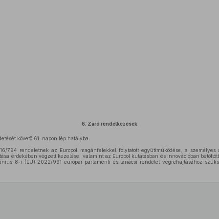
6.
Záró rendelkezések
detését követő 61. napon lép hatályba.
6/794 rendeletnek az Europol magánfelekkel folytatott együttműködése, a személyes a
a érdekében végzett kezelése, valamint az Europol kutatásban és innovációban betöltött 
június 8-i (EU) 2022/991 európai parlamenti és tanácsi rendelet végrehajtásához szüks