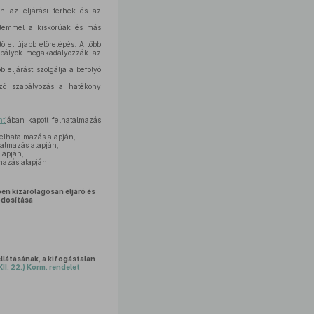
án az eljárási terhek és az
gyelemmel a kiskorúak és más
ő el újabb előrelépés. A több
szabályok megakadályozzák az
 eljárást szolgálja a befolyó
ozó szabályozás a hatékony
nt
jában kapott felhatalmazás
felhatalmazás alapján,
talmazás alapján,
lapján,
mazás alapján,
en kizárólagosan eljáró és
dosítása
ellátásának, a kifogástalan
II. 22.) Korm. rendelet