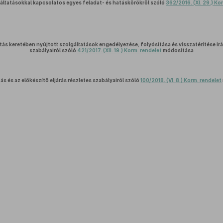
áltatásokkal kapcsolatos egyes feladat- és hatáskörökről szóló
362/2016. (XI. 29.) Ko
tás keretében nyújtott szolgáltatások engedélyezése, folyósítása és visszatérítése irán
szabályairól szóló
421/2017. (XII. 19.) Korm. rendelet
módosítása
s és az előkészítő eljárás részletes szabályairól szóló
100/2018. (VI. 8.) Korm. rendelet