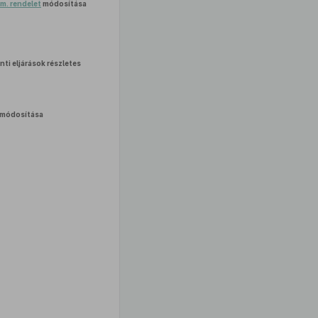
rm. rendelet
módosítása
ti eljárások részletes
módosítása