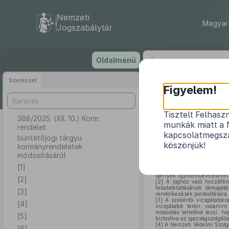
Nemzeti
Magyar 
Jogszabálytár
Ugrás
Oldalmenü
a
tartalomra
Szerkezet
Figyelem!
Tisztelt Felhasz
388/2025. (XII. 10.) Korm.
bü
munkák miatt a 
rendelet
kapcsolatmegsza
büntetőjogi tárgyú
köszönjük!
kormányrendeletek
módosításáról
[1]
A jogbiztonság és az egys
[1]
szabályozás összehangolása a
igények figyelembevételével
[2]
[2]
A joghoz való hozzáféré
feladatellátásának támogat
[3]
rendelkezések pontosítására.
[3]
A szakértői vizsgálatokr
[4]
vizsgálatok terén, valamin
módosítás lehetővé teszi, h
[5]
biztosítva az igazságszolgál
[4]
A Nemzeti Védelmi Szolgá
[6]