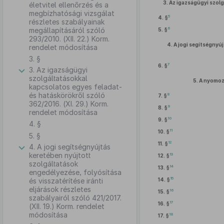
3.
Az igazságügyi szolg
életvitel ellenőrzés és a
megbízhatósági vizsgálat
5
4. §
részletes szabályainak
6
megállapításáról szóló
5. §
293/2010. (XII. 22.) Korm.
4.
A jogi segítségnyúj
rendelet módosítása
3. §
7
6. §
3. Az igazságügyi
szolgáltatásokkal
5.
A nyomozá
kapcsolatos egyes feladat-
és hatáskörökről szóló
8
7. §
362/2016. (XI. 29.) Korm.
9
8. §
rendelet módosítása
10
9. §
4. §
11
10. §
5. §
12
11. §
4. A jogi segítségnyújtás
keretében nyújtott
13
12. §
szolgáltatások
14
13. §
engedélyezése, folyósítása
15
és visszatérítése iránti
14. §
eljárások részletes
16
15. §
szabályairól szóló 421/2017.
17
16. §
(XII. 19.) Korm. rendelet
módosítása
18
17. §