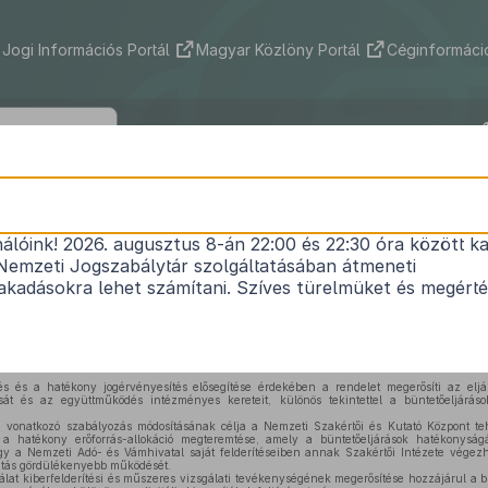
Jogi Információs Portál
Magyar Közlöny Portál
Céginformáció
388/2025. (XII. 10.) Korm. rendelet
nálóink! 2026. augusztus 8-án 22:00 és 22:30 óra között ka
ntetőjogi tárgyú kormányrendeletek módosításár
Nemzeti Jogszabálytár szolgáltatásában átmeneti
Hatályos: 2026. 02. 10. – 2026. 02. 10.
kadásokra lehet számítani. Szíves türelmüket és megért
éges jogalkalmazás elveinek érvényesülése érdekében e rendelet célja a büntető igazs
 jogszabályi környezetben bekövetkezett változásokkal, valamint a jogalkalmazás során f
.
s és a hatékony jogérvényesítés elősegítése érdekében a rendelet megerősíti az eljá
ását és az együttműködés intézményes kereteit, különös tekintettel a büntetőeljáráso
a vonatkozó szabályozás módosításának célja a Nemzeti Szakértői és Kutató Központ te
t a hatékony erőforrás-allokáció megteremtése, amely a büntetőeljárások hatékonysá
ogy a Nemzeti Adó- és Vámhivatal saját felderítéseiben annak Szakértői Intézete végezhe
tatás gördülékenyebb működését.
lat kiberfelderítési és műszeres vizsgálati tevékenységének megerősítése hozzájárul a 