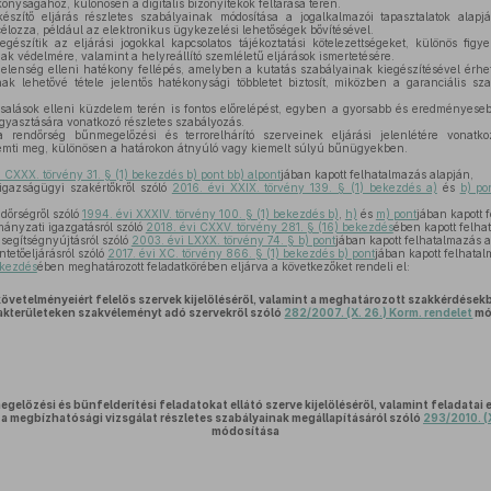
onyságához, különösen a digitális bizonyítékok feltárása terén.
zítő eljárás részletes szabályainak módosítása a jogalkalmazói tapasztalatok alapj
célozza, például az elektronikus ügykezelési lehetőségek bővítésével.
észítik az eljárási jogokkal kapcsolatos tájékoztatási kötelezettségeket, különös fi
k védelmére, valamint a helyreállító szemléletű eljárások ismertetésére.
jelenség elleni hatékony fellépés, amelyben a kutatás szabályainak kiegészítésével érhet
ak lehetővé tétele jelentős hatékonysági többletet biztosít, miközben a garanciális 
salások elleni küzdelem terén is fontos előrelépést, egyben a gyorsabb és eredményesebb
yasztására vonatkozó részletes szabályozás.
rendőrség bűnmegelőzési és terrorelhárító szerveinek eljárási jelenlétére vonatk
eremti meg, különösen a határokon átnyúló vagy kiemelt súlyú bűnügyekben.
 CXXX. törvény 31. § (1) bekezdés b) pont bb) alpont
jában kapott felhatalmazás alapján,
 igazságügyi szakértőkről szóló
2016. évi XXIX. törvény 139. § (1) bekezdés a)
és
b) po
ndőrségről szóló
1994. évi XXXIV. törvény 100. § (1) bekezdés b)
,
h)
és
m) pont
jában kapott 
mányzati igazgatásról szóló
2018. évi CXXV. törvény 281. § (16) bekezdés
ében kapott felha
 segítségnyújtásról szóló
2003. évi LXXX. törvény 74. § b) pont
jában kapott felhatalmazás a
ntetőeljárásról szóló
2017. évi XC. törvény 866. § (1) bekezdés b) pont
jában kapott felhatal
ekezdés
ében meghatározott feladatkörében eljárva a következőket rendeli el:
követelményeiért felelős szervek kijelöléséről, valamint a meghatározott szakkérdésekb
akterületeken szakvéleményt adó szervekről szóló
282/2007. (X. 26.) Korm. rendelet
mó
előzési és bűnfelderítési feladatokat ellátó szerve kijelöléséről, valamint feladatai 
és a megbízhatósági vizsgálat részletes szabályainak megállapításáról szóló
293/2010. (X
módosítása