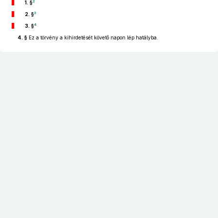
2
1. §
3
2. §
4
3. §
4. §
Ez a törvény a kihirdetését követő napon lép hatályba.