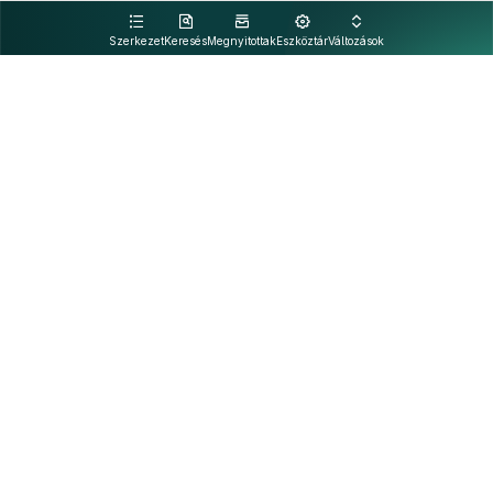
kattintva olvashat.
Szerkezet
Keresés
Megnyitottak
Eszköztár
Változások
Kapcsolat
Felhasználási feltételek
PDF
Akadálymentesítési nyilatkozat
Adatkezelési tájékoztató