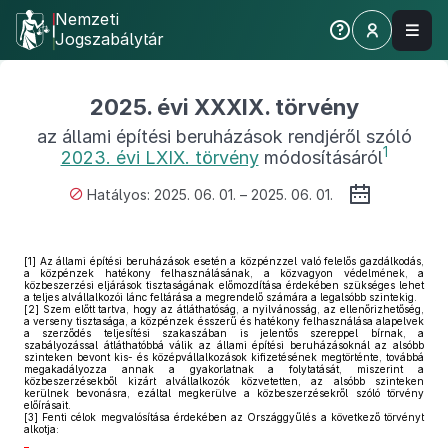
Nemzeti
Jogszabálytár
2025. évi XXXIX. törvény
az állami építési beruházások rendjéről szóló
1
2023. évi LXIX. törvény
módosításáról
Hatályos: 2025. 06. 01. – 2025. 06. 01.
[1]
Az állami építési beruházások esetén a közpénzzel való felelős gazdálkodás,
a közpénzek hatékony felhasználásának, a közvagyon védelmének, a
közbeszerzési eljárások tisztaságának előmozdítása érdekében szükséges lehet
a teljes alvállalkozói lánc feltárása a megrendelő számára a legalsóbb szintekig.
[2]
Szem előtt tartva, hogy az átláthatóság, a nyilvánosság, az ellenőrizhetőség,
a verseny tisztasága, a közpénzek ésszerű és hatékony felhasználása alapelvek
a szerződés teljesítési szakaszában is jelentős szereppel bírnak, a
szabályozással átláthatóbbá válik az állami építési beruházásoknál az alsóbb
szinteken bevont kis- és középvállalkozások kifizetésének megtörténte, továbbá
megakadályozza annak a gyakorlatnak a folytatását, miszerint a
közbeszerzésekből kizárt alvállalkozók közvetetten, az alsóbb szinteken
kerülnek bevonásra, ezáltal megkerülve a közbeszerzésekről szóló törvény
előírásait.
[3]
Fenti célok megvalósítása érdekében az Országgyűlés a következő törvényt
alkotja: