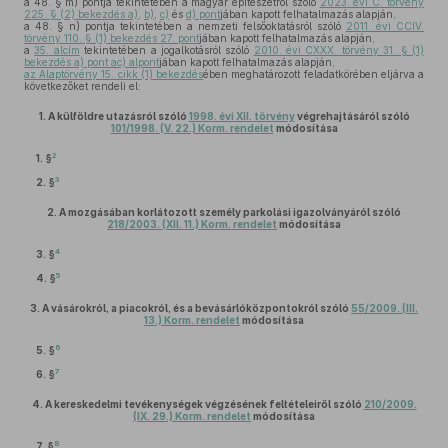
a 48. § m) pontja tekintetében a magyar építészetről szóló
2023. évi C. törvény
225. § (2) bekezdés a)
,
b)
,
c)
és
d) pont
jában kapott felhatalmazás alapján,
a 48. § n) pontja tekintetében a nemzeti felsőoktatásról szóló
2011. évi CCIV.
törvény 110. § (1) bekezdés 27. pont
jában kapott felhatalmazás alapján,
a
35. alcím
tekintetében a jogalkotásról szóló
2010. évi CXXX. törvény 31. § (1)
bekezdés a) pont ac) alpont
jában kapott felhatalmazás alapján,
az Alaptörvény 15. cikk (1) bekezdés
ében meghatározott feladatkörében eljárva a
következőket rendeli el:
1.
A külföldre utazásról szóló
1998. évi XII. törvény
végrehajtásáról szóló
101/1998. (V. 22.) Korm. rendelet
módosítása
2
1. §
3
2. §
2.
A mozgásában korlátozott személy parkolási igazolványáról szóló
218/2003. (XII. 11.) Korm. rendelet
módosítása
4
3. §
5
4. §
3.
A vásárokról, a piacokról, és a bevásárlóközpontokról szóló
55/2009. (III.
13.) Korm. rendelet
módosítása
6
5. §
7
6. §
4.
A kereskedelmi tevékenységek végzésének feltételeiről szóló
210/2009.
(IX. 29.) Korm. rendelet
módosítása
8
7. §