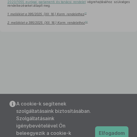
2020/1055 európai parlamenti és tanácsi rendelet
végrehajtásához szükséges
rendelkezéseket állapít meg.
51
1. melléklet a 395/2025. (XII. 16.) Korm. rendelethez
52
2. melléklet a 395/2025. (XII. 16.) Korm. rendelethez
A cookie-k segítenek
szolgáltatásaink biztosításában.
Szolgáltatásaink
igénybevételével Ön
beleegyezik a cookie-k
Elfogadom