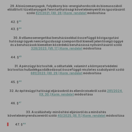
29.
A bioüzemanyagok, folyékony bio-energiahordozók és biomasszából
előállított tüzelőanyagok fenntarthatósági követelményeiről és igazolásáról
szóló
821/2021. (XII. 28.) Korm. rendelet
módosítása
43
42. §
44
43. §
30.
A villamosenergetikai beruházásokkal összefüggő közigazgatási
hatósági ügyek nemzetgazdasági szempontból kiemelt jelentőségű üggyé
és a beruházások kiemelten közérdekű beruházássá nyilvánításáról szóló
328/2023. (VII. 17.) Korm. rendelet
módosítása
45
44. §
31.
A pénzügyi biztosíték, a céltartalék, valamint a környezetvédelmi
biztosítás hulladékgazdálkodással összefüggő részletes szabályairól szóló
681/2023. (XII. 29.) Korm. rendelet
módosítása
46
45. §
32.
Az építésügyi hatósági eljárásokról és ellenőrzésekről szóló
281/2024.
(IX. 30.) Korm. rendelet
módosítása
47
46. §
33.
A szálláshely-minősítési eljárásról és a minősítés
követelményrendszereiről szóló
40/2025. (III. 11.) Korm. rendelet
módosítása
48
47. §