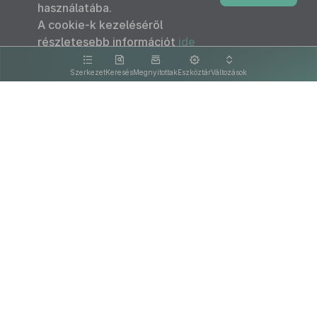
használatába.
A cookie-k kezeléséről
részletesebb információt
ide
kattintva olvashat.
Szerkezet
Keresés
Megnyitottak
Eszköztár
Változások
Kapcsolat
Felhasználási feltételek