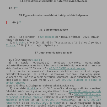
34.
Egyes kormányrendeletek hatályon kívül helyezése
49
48. §
35.
Egyes miniszteri rendeletek hatályon kívül helyezése
50
49. §
36.
Záró rendelkezések
50. §
(1)
Ez a rendelet – a
(2) bekezdés
ben foglalt kivétellel – 2026. január 1.
napján lép hatályba.
(2)
A
9. alcím
, a 10. § (1), (2), (6) és (7) bekezdése, a 12. § a) és d) pontja, a
33. alcím
2026. július 1. napján lép hatályba.
37.
Jogharmonizációs záradék
51. §
(1)
A rendelet
6. alcím
e
a)
a kettős felhasználású termékek kivitelére, transzferjére,
brókertevékenységére és tranzitjára vonatkozó közösségi ellenőrzési rendszer
kialakításáról szóló, 2009. május 5-i
428/2009/EK tanácsi rendelet
,
b)
a kettős felhasználású termékek kivitelére, az azokkal végzett
brókertevékenységre, az azokkal kapcsolatos technikai segítségnyújtásra,
valamint azok tranzitjára és transzferjére vonatkozó uniós ellenőrzési rendszer
kialakításáról szóló, 2021. május 20-i (EU)
2021/821 európai parlamenti és
tanácsi rendelet
végrehajtásához szükséges rendelkezéseket állapítja meg.
(2)
A rendelet
8. alcím
e a közúti fuvarozói szakma gyakorlására vonatkozó
feltételek közös szabályainak megállapításáról és a
96/26/EK tanácsi irányelv
hatályon kívül helyezéséről szóló, 2009. október 21-i
1071/2009/EK európai
parlamenti és tanácsi rendelet
, valamint az e rendeletet módosító
613/2012/EU
bizottsági rendelet
és az
1071/2009/EK rendelet
nek, az
1072/2009/EK
rendelet
nek és az
1024/2012/EU rendelet
nek a közúti fuvarozási ágazati
fejleményekre tekintettel történő módosításáról szóló, 2020. július 15-i (EU)