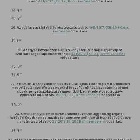
szóló
451/2017. (XII. 27.) Korm. rendelet
módosítása
30
29. §
31
30. §
20.
Az adóigazgatási eljárás részletszabályairól
465/2017. (XII. 28.) Korm.
rendelet
módosítása
32
31. §
21.
Az egyes közérdeken alapuló kényszerítő indok alapján eljáró
szakhatóságok kijelöléséről szóló
531/2017. (XII. 29.) Korm. rendelet
módosítása
33
32. §
34
33. §
22.
A Nemzeti Köznevelési Infrastruktúra Fejlesztési Program II. ütemében
megvalósuló iskolafejlesztésekkel összefüggő közigazgatási hatósági
ügyek nemzetgazdasági szempontból kiemelt jelentőségű üggyé
nyilvánításáról szóló
3/2018. (II. 1.) Korm. rendelet
módosítása
35
34. §
23.
A munkahelyteremtő beruházásokkal összefüggő közigazgatási
hatósági ügyek nemzetgazdasági szempontból kiemelt jelentőségű üggyé
nyilvánításáról szóló
23/2018. (II. 20.) Korm. rendelet
módosítása
36
35. §