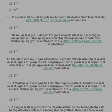
24
23. §
25
24. §
15.
Az állami sport célú támogatások felhasználásáról és elosztásáról szóló
474/2016. (XII. 27.) Korm. rendelet
módosítása
26
25. §
16.
Az Egészséges Budapest Program megvalósításával összefüggő
közigazgatási hatósági ügyek nemzetgazdasági szempontból kiemelt
jelentőségű üggyé nyilvánításáról szóló
98/2017. (IV. 17.) Korm. rendelet
módosítása
27
26. §
17.
A Modern Városok Program keretében egyes közlekedési beruházásokkal
összefüggő közigazgatási hatósági ügyek nemzetgazdasági szempontból
kiemelt jelentőségű üggyé nyilvánításáról szóló
167/2017. (VI. 28.) Korm.
rendelet
módosítása
28
27. §
18.
A Modern Városok Program keretében egyes sportcélú beruházásokkal
összefüggő közigazgatási hatósági ügyek nemzetgazdasági szempontból
kiemelt jelentőségű üggyé nyilvánításáról szóló
203/2017. (VII. 10.) Korm.
rendelet
módosítása
29
28. §
19.
A gyógyászati segédeszközök társadalombiztosítási támogatásba való
befogadásának, valamint a támogatás megváltoztatásának szabályairól