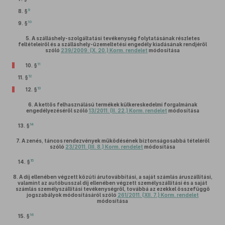
9
8. §
10
9. §
5.
A szálláshely-szolgáltatási tevékenység folytatásának részletes
feltételeiről és a szálláshely-üzemeltetési engedély kiadásának rendjéről
szóló
239/2009. (X. 20.) Korm. rendelet
módosítása
11
10. §
12
11. §
13
12. §
6.
A kettős felhasználású termékek külkereskedelmi forgalmának
engedélyezéséről szóló
13/2011. (II. 22.) Korm. rendelet
módosítása
14
13. §
7.
A zenés, táncos rendezvények működésének biztonságosabbá tételéről
szóló
23/2011. (III. 8.) Korm. rendelet
módosítása
15
14. §
8.
A díj ellenében végzett közúti árutovábbítási, a saját számlás áruszállítási,
valamint az autóbusszal díj ellenében végzett személyszállítási és a saját
számlás személyszállítási tevékenységről, továbbá az ezekkel összefüggő
jogszabályok módosításáról szóló
261/2011. (XII. 7.) Korm. rendelet
módosítása
16
15. §