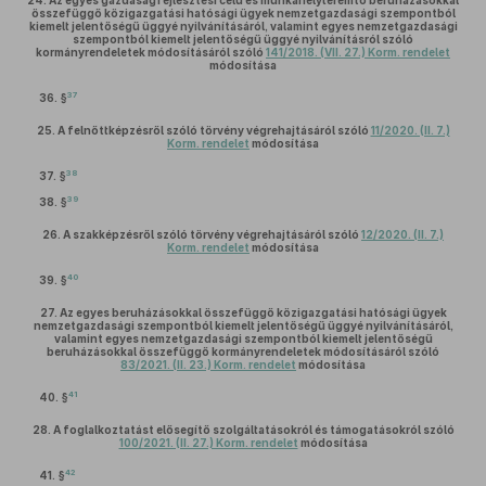
24.
Az egyes gazdaságfejlesztési célú és munkahelyteremtő beruházásokkal
összefüggő közigazgatási hatósági ügyek nemzetgazdasági szempontból
kiemelt jelentőségű üggyé nyilvánításáról, valamint egyes nemzetgazdasági
szempontból kiemelt jelentőségű üggyé nyilvánításról szóló
kormányrendeletek módosításáról szóló
141/2018. (VII. 27.) Korm. rendelet
módosítása
37
36. §
25.
A felnőttképzésről szóló törvény végrehajtásáról szóló
11/2020. (II. 7.)
Korm. rendelet
módosítása
38
37. §
39
38. §
26.
A szakképzésről szóló törvény végrehajtásáról szóló
12/2020. (II. 7.)
Korm. rendelet
módosítása
40
39. §
27.
Az egyes beruházásokkal összefüggő közigazgatási hatósági ügyek
nemzetgazdasági szempontból kiemelt jelentőségű üggyé nyilvánításáról,
valamint egyes nemzetgazdasági szempontból kiemelt jelentőségű
beruházásokkal összefüggő kormányrendeletek módosításáról szóló
83/2021. (II. 23.) Korm. rendelet
módosítása
41
40. §
28.
A foglalkoztatást elősegítő szolgáltatásokról és támogatásokról szóló
100/2021. (II. 27.) Korm. rendelet
módosítása
42
41. §