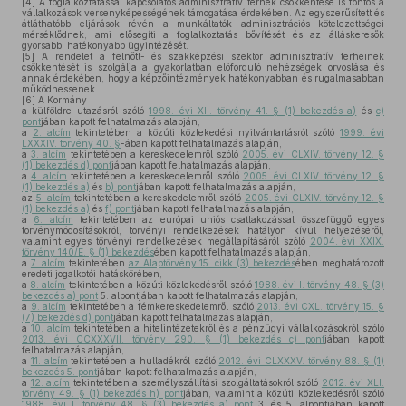
[4]
A foglalkoztatással kapcsolatos adminisztratív terhek csökkentése is fontos a
vállalkozások versenyképességének támogatása érdekében. Az egyszerűsített és
átláthatóbb eljárások révén a munkáltatók adminisztrációs kötelezettségei
mérséklődnek, ami elősegíti a foglalkoztatás bővítését és az álláskeresők
gyorsabb, hatékonyabb ügyintézését.
[5]
A rendelet a felnőtt- és szakképzési szektor adminisztratív terheinek
csökkentését is szolgálja a gyakorlatban előforduló nehézségek orvoslása és
annak érdekében, hogy a képzőintézmények hatékonyabban és rugalmasabban
működhessenek.
[6]
A Kormány
a külföldre utazásról szóló
1998. évi XII. törvény 41. § (1) bekezdés a)
és
c)
pont
jában kapott felhatalmazás alapján,
a
2. alcím
tekintetében a közúti közlekedési nyilvántartásról szóló
1999. évi
LXXXIV. törvény 40. §
-ában kapott felhatalmazás alapján,
a
3. alcím
tekintetében a kereskedelemről szóló
2005. évi CLXIV. törvény 12. §
(1) bekezdés d) pont
jában kapott felhatalmazás alapján,
a
4. alcím
tekintetében a kereskedelemről szóló
2005. évi CLXIV. törvény 12. §
(1) bekezdés a)
és
b) pont
jában kapott felhatalmazás alapján,
az
5. alcím
tekintetében a kereskedelemről szóló
2005. évi CLXIV. törvény 12. §
(1) bekezdés a)
és
f) pont
jában kapott felhatalmazás alapján,
a
6. alcím
tekintetében az európai uniós csatlakozással összefüggő egyes
törvénymódosításokról, törvényi rendelkezések hatályon kívül helyezéséről,
valamint egyes törvényi rendelkezések megállapításáról szóló
2004. évi XXIX.
törvény 140/E. § (1) bekezdés
ében kapott felhatalmazás alapján,
a
7. alcím
tekintetében
az Alaptörvény 15. cikk (3) bekezdés
ében meghatározott
eredeti jogalkotói hatáskörében,
a
8. alcím
tekintetében a közúti közlekedésről szóló
1988. évi I. törvény 48. § (3)
bekezdés a) pont
5. alpontjában kapott felhatalmazás alapján,
a
9. alcím
tekintetében a fémkereskedelemről szóló
2013. évi CXL. törvény 15. §
(7) bekezdés d) pont
jában kapott felhatalmazás alapján,
a
10. alcím
tekintetében a hitelintézetekről és a pénzügyi vállalkozásokról szóló
2013. évi CCXXXVII. törvény 290. § (1) bekezdés c) pont
jában kapott
felhatalmazás alapján,
a
11. alcím
tekintetében a hulladékról szóló
2012. évi CLXXXV. törvény 88. § (1)
bekezdés 5. pont
jában kapott felhatalmazás alapján,
a
12. alcím
tekintetében a személyszállítási szolgáltatásokról szóló
2012. évi XLI.
törvény 49. § (1) bekezdés h) pont
jában, valamint a közúti közlekedésről szóló
1988. évi I. törvény 48. § (3) bekezdés a) pont
3. és 5. alpontjában kapott