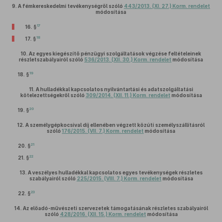
9.
A fémkereskedelmi tevékenységről szóló
443/2013. (XI. 27.) Korm. rendelet
módosítása
17
16. §
18
17. §
10.
Az egyes kiegészítő pénzügyi szolgáltatások végzése feltételeinek
részletszabályairól szóló
536/2013. (XII. 30.) Korm. rendelet
módosítása
19
18. §
11.
A hulladékkal kapcsolatos nyilvántartási és adatszolgáltatási
kötelezettségekről szóló
309/2014. (XII. 11.) Korm. rendelet
módosítása
20
19. §
12.
A személygépkocsival díj ellenében végzett közúti személyszállításról
szóló
176/2015. (VII. 7.) Korm. rendelet
módosítása
21
20. §
22
21. §
13.
A veszélyes hulladékkal kapcsolatos egyes tevékenységek részletes
szabályairól szóló
225/2015. (VIII. 7.) Korm. rendelet
módosítása
23
22. §
14.
Az előadó-művészeti szervezetek támogatásának részletes szabályairól
szóló
428/2016. (XII. 15.) Korm. rendelet
módosítása