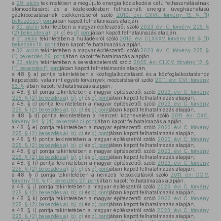
a
29. alcím
tekintetében a megújuló energia közlekedési célú felhasználásának
előmozdításáról és a közlekedésben felhasznált energia üvegházhatású
gázkibocsátásának csökkentéséről szóló
2010. évi CXVII. törvény 13. § (1)
bekezdés c) pont
jában kapott felhatalmazás alapján,
a
30. alcím
tekintetében a magyar építészetről szóló
2023. évi C. törvény 225. §
(2) bekezdés a)
,
b)
,
c)
és
d) pont
jában kapott felhatalmazás alapján,
a
31. alcím
tekintetében a hulladékról szóló
2012. évi CLXXXV. törvény 88. § (1)
bekezdés 19. pont
jában kapott felhatalmazás alapján,
a
32. alcím
tekintetében a magyar építészetről szóló
2023. évi C. törvény 225. §
(1) bekezdés 26. pont
jában kapott felhatalmazás alapján,
a
33. alcím
tekintetében a kereskedelemről szóló
2005. évi CLXIV. törvény 12. §
(1) bekezdés f) pont
jában kapott felhatalmazás alapján,
a 48. § a) pontja tekintetében a közfoglalkoztatásról és a közfoglalkoztatáshoz
kapcsolódó, valamint egyéb törvények módosításáról szóló
2011. évi CVI. törvény
53. §
-ában kapott felhatalmazás alapján,
a 48. § b) pontja tekintetében a magyar építészetről szóló
2023. évi C. törvény
225. § (2) bekezdés a)
,
b)
,
c)
és
d) pont
jában kapott felhatalmazás alapján,
a 48. § c) pontja tekintetében a magyar építészetről szóló
2023. évi C. törvény
225. § (2) bekezdés a)
,
b)
,
c)
és
d) pont
jában kapott felhatalmazás alapján,
a 48. § d) pontja tekintetében a nemzeti köznevelésről szóló
2011. évi CXC.
törvény 94. § (4) bekezdés c) pont
jában kapott felhatalmazás alapján,
a 48. § e) pontja tekintetében a magyar építészetről szóló
2023. évi C. törvény
225. § (2) bekezdés a)
,
b)
,
c)
és
d) pont
jában kapott felhatalmazás alapján,
a 48. § f) pontja tekintetében a magyar építészetről szóló
2023. évi C. törvény
225. § (2) bekezdés a)
,
b)
,
c)
és
d) pont
jában kapott felhatalmazás alapján,
a 48. § g) pontja tekintetében a magyar építészetről szóló
2023. évi C. törvény
225. § (2) bekezdés a)
,
b)
,
c)
és
d) pont
jában kapott felhatalmazás alapján,
a 48. § h) pontja tekintetében a magyar építészetről szóló
2023. évi C. törvény
225. § (2) bekezdés a)
,
b)
,
c)
és
d) pont
jában kapott felhatalmazás alapján,
a 48. § i) pontja tekintetében a nemzeti felsőoktatásról szóló
2011. évi CCIV.
törvény 110. § (1) bekezdés 27. pont
jában kapott felhatalmazás alapján,
a 48. § j) pontja tekintetében a magyar építészetről szóló
2023. évi C. törvény
225. § (2) bekezdés a)
,
b)
,
c)
és
d) pont
jában kapott felhatalmazás alapján,
a 48. § k) pontja tekintetében a magyar építészetről szóló
2023. évi C. törvény
225. § (2) bekezdés a)
,
b)
,
c)
és
d) pont
jában kapott felhatalmazás alapján,
a 48. § l) pontja tekintetében a magyar építészetről szóló
2023. évi C. törvény
225. § (2) bekezdés a)
,
b)
,
c)
és
d) pont
jában kapott felhatalmazás alapján,