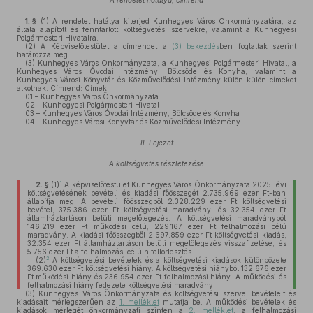
A rendelet hatálya, címrend
1. §
(1)
A rendelet hatálya kiterjed Kunhegyes Város Önkormányzatára, az
általa alapított és fenntartott költségvetési szervekre, valamint a Kunhegyesi
Polgármesteri Hivatalra.
(2)
A Képviselőtestület a címrendet a
(3) bekezdés
ben foglaltak szerint
határozza meg.
(3)
Kunhegyes Város Önkormányzata, a Kunhegyesi Polgármesteri Hivatal, a
Kunhegyes Város Óvodai Intézmény, Bölcsőde és Konyha, valamint a
Kunhegyes Városi Könyvtár és Közművelődési Intézmény külön-külön címeket
alkotnak. Címrend: Címek:
01 – Kunhegyes Város Önkormányzata
02 – Kunhegyesi Polgármesteri Hivatal
03 – Kunhegyes Város Óvodai Intézmény, Bölcsőde és Konyha
04 – Kunhegyes Városi Könyvtár és Közművelődési Intézmény
II. Fejezet
A költségvetés részletezése
1
2. §
(1)
A képviselőtestület Kunhegyes Város Önkormányzata 2025. évi
költségvetésének bevételi és kiadási főösszegét 2.735.969 ezer Ft-ban
állapítja meg. A bevételi főösszegből 2.328.229 ezer Ft költségvetési
bevétel, 375.386 ezer Ft költségvetési maradvány, és 32.354 ezer Ft
államháztartáson belüli megelőlegezés. A költségvetési maradványból
146.219 ezer Ft működési célú, 229.167 ezer Ft felhalmozási célú
maradvány. A kiadási főösszegből 2.697.859 ezer Ft költségvetési kiadás,
32.354 ezer Ft államháztartáson belüli megelőlegezés visszafizetése, és
5.756 ezer Ft a felhalmozási célú hiteltörlesztés.
2
(2)
A költségvetési bevételek és a költségvetési kiadások különbözete
369.630 ezer Ft költségvetési hiány. A költségvetési hiányból 132.676 ezer
Ft működési hiány és 236.954 ezer Ft felhalmozási hiány. A működési és
felhalmozási hiány fedezete költségvetési maradvány.
(3)
Kunhegyes Város Önkormányzata és költségvetési szervei bevételeit és
kiadásait mérlegszerűen az
1. melléklet
mutatja be. A működési bevételek és
kiadások mérlegét önkormányzati szinten a
2. melléklet
, a felhalmozási