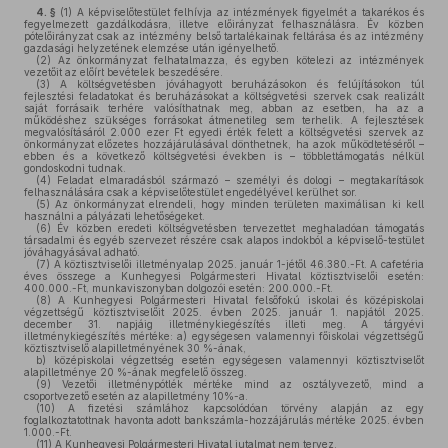
4. §
(1)
A képviselőtestület felhívja az intézmények figyelmét a takarékos és
fegyelmezett gazdálkodásra, illetve előirányzat felhasználásra. Év közben
pótelőirányzat csak az intézmény belső tartalékainak feltárása és az intézmény
gazdasági helyzetének elemzése után igényelhető.
(2)
Az önkormányzat felhatalmazza, és egyben kötelezi az intézmények
vezetőit az előírt bevételek beszedésére.
(3)
A költségvetésben jóváhagyott beruházásokon és felújításokon túl
fejlesztési feladatokat és beruházásokat a költségvetési szervek csak realizált
saját forrásaik terhére valósíthatnak meg, abban az esetben, ha az a
működéshez szükséges forrásokat átmenetileg sem terhelik. A fejlesztések
megvalósításáról 2.000 ezer Ft egyedi érték felett a költségvetési szervek az
önkormányzat előzetes hozzájárulásával dönthetnek, ha azok működtetéséről –
ebben és a következő költségvetési években is – többlettámogatás nélkül
gondoskodni tudnak.
(4)
Feladat elmaradásból származó – személyi és dologi – megtakarítások
felhasználására csak a képviselőtestület engedélyével kerülhet sor.
(5)
Az önkormányzat elrendeli, hogy minden területen maximálisan ki kell
használni a pályázati lehetőségeket.
(6)
Év közben eredeti költségvetésben tervezettet meghaladóan támogatás
társadalmi és egyéb szervezet részére csak alapos indokból a képviselő-testület
jóváhagyásával adható.
(7)
A köztisztviselői illetményalap 2025. január 1-jétől 46.380.-Ft. A cafetéria
éves összege a Kunhegyesi Polgármesteri Hivatal köztisztviselői esetén:
400.000.-Ft, munkaviszonyban dolgozói esetén: 200.000.-Ft.
(8)
A Kunhegyesi Polgármesteri Hivatal felsőfokú iskolai és középiskolai
végzettségű köztisztviselőit 2025. évben 2025. január 1. napjától 2025.
december 31. napjáig illetménykiegészítés illeti meg. A tárgyévi
illetménykiegészítés mértéke: a) egységesen valamennyi főiskolai végzettségű
köztisztviselő alapilletményének 30 %-ának,
b) középiskolai végzettség esetén egységesen valamennyi köztisztviselőt
alapilletménye 20 %-ának megfelelő összeg.
(9)
Vezetői illetménypótlék mértéke mind az osztályvezető, mind a
csoportvezető esetén az alapilletmény 10%-a.
(10)
A fizetési számlához kapcsolódóan törvény alapján az egy
foglalkoztatottnak havonta adott bankszámla-hozzájárulás mértéke 2025. évben
1.000.-Ft.
(11)
A Kunhegyesi Polgármesteri Hivatal jutalmat nem tervez.