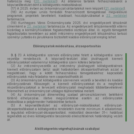
határozza meg (
20. melléklet
). Az általános tartalék felhasználásáról a
képviselőtestület dönt a költségvetés módosításával.
(17)
A 2025. évben az önkormányzat céltartalékot nem képzett (
21. melléklet
).
(18)
Az európai uniós forrásból finanszírozott támogatással megvalósuló
programok, projektek bevételeit, kiadásait, hozzájárulásokat a
22. melléklet
tartalmazza.
(19)
Kunhegyes Város Önkormányzata 2025. évi engedélyezett létszámát
címenként a
23. melléklet
tartalmazza. Az engedélyezett létszámkerettől eltérni
kizárólag a kormányhivatalok foglakoztatási osztályai által, ill. egyéb támogatott
foglalkoztatás keretében az adott intézmény engedélyezett létszámához tartozó
személyi juttatás és járulékaira biztosított kiadási előirányzat erejéig lehet.
Előirányzatok módosítása, átcsoportosítás
3. §
(1)
A költségvetési szervek előirányzatai felett a költségvetési szerv
vezetője rendelkezik. A képviselő-testület által jóváhagyott kiemelt
előirányzatokat valamennyi költségvetési szerv köteles betartani.
(2)
Az intézményvezetők az intézmény jóváhagyott költségvetésének
kiemelt előirányzatain belül saját hatáskörben átcsoportosíthatnak azzal a
megkötéssel, hogy a kötött felhasználású támogatásokhoz kapcsolódó
előirányzatok más feladatra nem csoportosíthatók át.
(3)
Az önkormányzat költségvetési szerveinek vezetői a bevételi és kiadási
előirányzatának főösszegét, a kiemelt előirányzatokat és a megfelelő
részelőirányzatokat a tervezett előirányzatot meghaladó többletbevételével
felemelheti az önkormányzat utólagos tájékoztatása mellett.
(4)
Az önkormányzat átmenetileg szabad pénzeszközeinek betétként
történő elhelyezése, illetve megszűntetése esetén az előirányzatok
módosítása a polgármester hatáskörébe tartozik.
(5)
A képviselőtestület az előirányzat-módosításokat, előirányzat-
átcsoportosításokat a költségvetési rendeletén évente minimum 4 alkalommal,
a legutolsó előirányzat-átcsoportosítást, módosítást december 31-i hatállyal
legkésőbb az éves költségvetési beszámoló elkészítésének határidejéig vezeti
át.
A költségvetés végrehajtásának szabályai