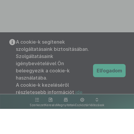
A cookie-k segítenek
szolgáltatásaink biztosításában.
Szolgáltatásaink
igénybevételével Ön
beleegyezik a cookie-k
Elfogadom
használatába.
A cookie-k kezeléséről
részletesebb információt
ide
kattintva olvashat.
Szerkezet
Keresés
Megnyitottak
Eszköztár
Változások