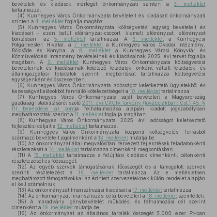
bevételek és kiadások mérlegét önkormányzati szinten a
3. melléklet
tartalmazza.
(4)
Kunhegyes Város Önkormányzata bevételeit és kiadásait önkormányzati
szinten a
4. melléklet
foglalja magába.
(5)
Kunhegyes Város Önkormányzata költségvetési egység bevételeit és
kiadásait – ezen belül előirányzat-csoport, kiemelt előirányzat, előirányzat
bontásban –az
5. melléklet
tartalmazza. A
6. melléklet
a Kunhegyesi
Polgármesteri Hivatal, a
7. melléklet
a Kunhegyes Város Óvodai Intézmény,
Bölcsőde és Konyha, a
8. melléklet
a Kunhegyes Városi Könyvtár és
Közművelődési Intézmény bevételeinek és kiadásainak 2025. évi tervét foglalja
magában. A
9. melléklet
Kunhegyes Város Önkormányzata költségvetési
bevételeinek és kiadásainak kötelező feladatok, önként vállalt feladatok, és
államigazgatási feladatok szerinti megbontását tartalmazza költségvetési
egységenként és összesenben.
(6)
Kunhegyes Város Önkormányzata adósságot keletkeztető ügyletekből és
kezességvállalásokból fennálló kötelezettségeit a
10. melléklet
tartalmazza.
(7)
Kunhegyes Város Önkormányzata saját bevételeit a Magyarország
gazdasági stabilitásáról szóló
2011. évi CXCIV. törvény (továbbiakban: Gst.) 45. §
(1) bekezdése a) pont
ja felhatalmazása alapján kiadott jogszabályban
meghatározottak szerint a
11. melléklet
foglalja magában.
(8)
Kunhegyes Város Önkormányzata 2025. évi adósságot keletkeztető
fejlesztési céljait a
12. melléklet
tartalmazza.
(9)
Kunhegyes Város Önkormányzata központi költségvetési forrásból
származó bevételeit jogcímenként a
13. melléklet
mutatja be.
(10)
Az önkormányzat által megvalósítani tervezett fejlesztések feladatonkénti
részletezését a
14. melléklet
tartalmazza címenkénti megbontásban.
(11)
A
15. melléklet
tartalmazza a felújítási kiadások címenkénti, célonkénti
részletezését és főösszegét.
(12)
Az egyéb szervek támogatásának főösszegét és a támogatott szervek
szerinti részletezést a
16. melléklet
tartalmazza. Az e mellékletben
meghatározott támogatásokkal az érintett szervezeteknek külön rendelet alapján
el kell számolniuk.
(13)
Az önkormányzat finanszírozási kiadásait a
17. melléklet
tartalmazza.
(14)
Az önkormányzat finanszírozási célú bevételeit a
18. melléklet
szemlélteti.
(15)
A maradvány igénybevételét működési és felhalmozási cél szerint
címenként a
19. melléklet
mutatja be.
(16)
Az önkormányzat az általános tartalék összegét 5.000 ezer Ft-ban