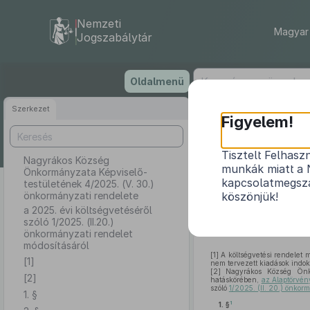
Nemzeti
Magyar 
Jogszabálytár
Ugrás
Oldalmenü
a
tartalomra
Szerkezet
Nagyrákos
Figyelem!
4
Tisztelt Felhasz
Nagyrákos Község
munkák miatt a 
Önkormányzata Képviselő-
a 2025. évi
kapcsolatmegsza
testületének 4/2025. (V. 30.)
önkormányzati rendelete
köszönjük!
a 2025. évi költségvetéséről
szóló 1/2025. (II.20.)
önkormányzati rendelet
módosításáról
[1]
A költségvetési rendelet m
[1]
nem tervezett kiadások indok
[2]
Nagyrákos Község Önko
[2]
hatáskörében,
az Alaptörvén
szóló
1/2025. (II. 20.) önkor
1. §
1
1. §