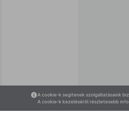
Az oldalmenübe visszatéréshez
A cookie-k segítenek szolgáltatásaink bi
használhatja az
ALT + S
billentyűket.
A cookie-k kezeléséről részletesebb inf