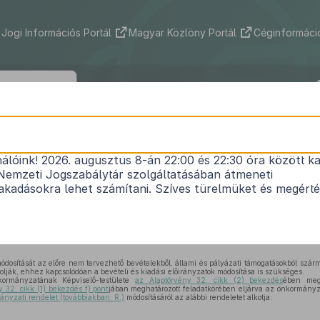
Jogi Információs Portál
Magyar Közlöny Portál
Céginformáció
 Község Önkormányzata Képviselő-te
/2025. (V. 30.) önkormányzati rendele
nálóink! 2026. augusztus 8-án 22:00 és 22:30 óra között ka
Nemzeti Jogszabálytár szolgáltatásában átmeneti
 költségvetéséről szóló
1/2025. (II.20.) önkormányz
kadásokra lehet számítani. Szíves türelmüket és megért
módosításáról
Nem lépett hatályba
ódosítását az előre nem tervezhető bevételekből, állami és pályázati támogatásokból szárm
olják, ehhez kapcsolódóan a bevételi és kiadási előirányzatok módosítása is szükséges.
rmányzatának Képviselő-testülete
az Alaptörvény 32. cikk (2) bekezdés
ében megh
y 32. cikk (1) bekezdés f) pont
jában meghatározott feladatkörében eljárva az önkormányza
mányzati rendelet (továbbiakban: R.)
módosításáról az alábbi rendeletet alkotja: