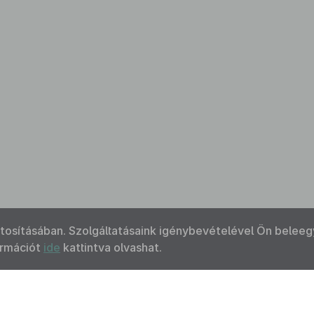
ztosításában. Szolgáltatásaink igénybevételével Ön beleeg
ormációt
ide
kattintva olvashat.