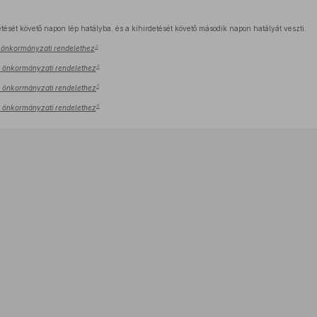
tését követő napon lép hatályba, és a kihirdetését követő második napon hatályát veszti.
3
.) önkormányzati rendelethez
4
.) önkormányzati rendelethez
5
.) önkormányzati rendelethez
6
.) önkormányzati rendelethez