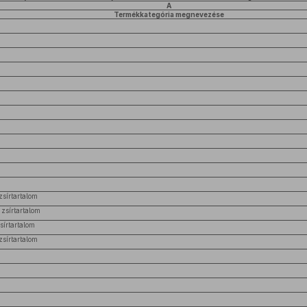
A
Termékkategória megnevezése
sírtartalom
zsírtartalom
sírtartalom
sírtartalom