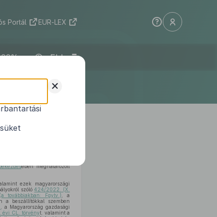
s Portál
EUR-LEX
ELI
+
rbantartási
1
edésekről
ésüket
mmel a védelmi és biztonsági
 bekezdés
ében meghatározott
valamint ezek magyarországi
ályokról szóló
424/2022. (X.
(a továbbiakban: Fgytv.)
, a
n a beszállítókkal szemben
)
, a Magyarország gazdasági
 évi CL. törvény
t, valamint a