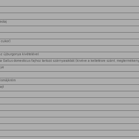
eolaj
 cukor)
az újburgonya kivételével
 a Gallus domesticus fajhoz tartozó szárnyasokból (kivéve a keltetésre szánt, megtermékenyí
nye
tésmájkrém
ajt