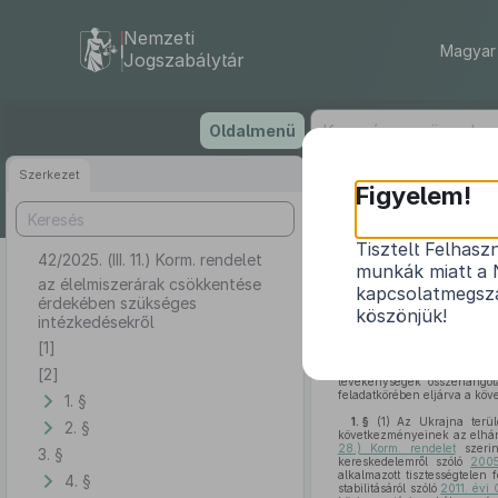
Nemzeti
Magyar 
Jogszabálytár
Ugrás
Oldalmenü
a
tartalomra
Szerkezet
Figyelem!
Tisztelt Felhasz
42/2025. (III. 11.) Korm. rendelet
az élelmi
munkák miatt a 
az élelmiszerárak csökkentése
kapcsolatmegsza
érdekében szükséges
köszönjük!
intézkedésekről
[1]
[1]
E rendelet célja az élelm
[2]
A Kormány
az Alaptörv
[2]
tevékenységek összehangol
feladatkörében eljárva a köve
1. §
1. §
(1)
Az Ukrajna terület
2. §
következményeinek az elhárí
28.) Korm. rendelet
szerin
3. §
kereskedelemről szóló
2005
alkalmazott tisztességtelen 
4. §
stabilitásáról szóló
2011. évi 