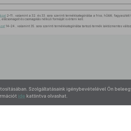
lázat
2–11., valamint a 32. és 33. sora szerinti termékkategóriába a friss, hűtött, fagyasztott t
t, előcsomagolt és csomagolás nélküli formáját is érteni kell.
ázat
14–24., valamint 35. sora szerinti termékkategóriába tartozó termék laktózmentes változat
ztosításában. Szolgáltatásaink igénybevételével Ön beleeg
ormációt
ide
kattintva olvashat.