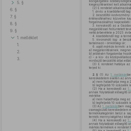
közigazgatási szabályszegés
5. §
kiegészítésekkel kell alkalma
(2)
E rendelet alkalmazás
6. §
1.
árrés:
a kisebbítendő tag
2.
beszállítói kedvezmény:
7. §
értékesítéséhez közvetve kap
forgalmazásához kapcsolódó sz
8. §
3.
kereskedő:
az a Gazdasá
megjelöléssel feltüntetett t
9. §
nettó árbevétele a 2023. évbe
4.
kisebbítendő tag:
a termé
1. melléklet
5.
kivonandó tag:
a beszál
tartalmazó – önköltségi ár;
1.
6.
saját márkás termék:
a k
a)
megjelenítésének, megneve
2.
b)
jelölésén forgalomba hozók
c)
– a kis- és középvállalkoz
3.
minősülő beszállító által előá
(3)
E rendelet hatálya az
terjed ki.
2. §
(1)
Az
1. melléklet
be
kereskedelem esetén az annak
a)
nem haladhatja meg a 20
b)
legfeljebb 10 százalék l
(2)
Ha a kereskedő az
1.
annak folytatását elősegítő
mértéke
a)
nem haladhatja meg az e 
b)
legfeljebb 10 százalék l
(3)
Az
1. melléklet
ben megj
csomagküldő kereskedelem ese
termékkategórián belül a sa
termék mennyiségéhez képes
(4)
Ha a kereskedő az
1.
annak folytatását elősegítő
márkás termékek e rendelet h
(5)
Ha a kereskedő az
1.