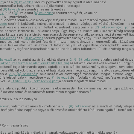
ont
ja és a
(9) bekezdés
szerinti jogkövetkezmény együtt is alkalmazható.
ereskedő a helyszínen köteles tájékoztatni a hatóságot
nt
(6) bekezdés
e szerinti árrés mértékéről és
. §
(3) és
(4)
, valamint
(6) bekezdés
e szerinti arányáról, valamint
erinti mennyiségről.
 ellenőrzés során a kereskedő képviselőjének minősül a kereskedő foglalkoztatottja is.
zdés
szerinti jogkövetkezményt alkalmazó határozat véglegessé válását követően – a
ást követő ellenőrzés során feltárt jogsértések esetében – a
(2) bekezdés a)–c) pont
j
ár naponta többször is – alkalmazhatja, úgy, hogy az ismételten kiszabott bírság összeg
írság kétszeresét, és a bírság legmagasabb összegére vonatkozó rendelkezést nem kell fi
) bekezdés
és a
(9) bekezdés
szerinti jogkövetkezmények együtt is alkalmazhatóak.
s politikai koordinációért felelős miniszter meghatározza a kereskedő által közzéteen
es a tájékoztatást az üzletben jól látható helyre kifüggeszteni, csomagküldő keresk
ámtevékenységéhez kapcsolódóan az online felületén feltüntetni. E kötelezettség megsz
 bekezdés
e, valamint az árrés tekintetében a
2. § (6) bekezdés
e alkalmazásával össz
iakban: beszerzési ár alatti értékesítés tilalma)
azzal az eltéréssel kell alkalmazni, hogy ne
sebbítendő tag a kivonandó tagnál legfeljebb a beszállítói kedvezmény összegével kevesebb.
 beszállítóval kötött, az e rendelet hatálybalépését megelőző napon hatályos szerződésén
ében a
2. § (6) bekezdés
e alkalmazásával összefüggő módosítása, megszüntetése vagy 
érő feltétellel való – megkötése – az
(1) bekezdés
ben foglaltaknak való megfelelés érdeké
ével – a
Tfmtv. 3. § (2) bekezdés x) pont
ja szerinti magatartásnak minősül.
 általános politikai koordinációért felelős miniszter, hogy – amennyiben a fogyasztók 
2
ájékoztatás formáját és tartalmát rendeletben megállapíthassa.
rcius 17-én lép hatályba.
ezdés
ét, valamint az árrés tekintetében a
2. § (6) bekezdés
ét az e rendelet hatálybalépé
t hatálybalépése napján a fogyasztók számára értékesítésre kínált nem egalizált termékek 
1.) Korm. rendelethez
 és a saját márkás termékek arányának korlátozásával érintett termékkategóriák