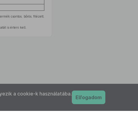
ermék csontos, bőrös, filézett,
át is érteni kell.
yezik a cookie-k használatába.
Elfogadom