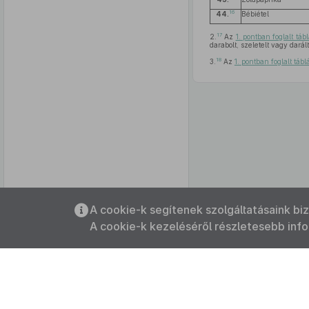
16
44.
Bébiétel
17
2.
Az
1. pontban foglalt táb
darabolt, szeletelt vagy darál
18
3.
Az
1. pontban foglalt tábl
Az oldalmenübe visszatéréshez
A cookie-k segítenek szolgáltatásaink bi
használhatja az
ALT + S
billentyűket.
A cookie-k kezeléséről részletesebb inf