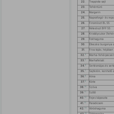
22.
Trappista sajt
23.
Tehéntúró
24.
Margarin
25.
Napraforgó- és repc
26.
Finomliszt BL 55
27.
Rétesliszt BFF 55
28.
Kristálycukor (fehér
29.
Fokhagyma
30.
Étkezési burgonya 
31.
Friss tojás, héjában
4
32.
Marha-fehérpecse
5
33.
Marhafelsál
6
34.
Sertésmájas és ser
7
35.
Sajtkrém, kenhető s
8
36.
Alma
9
37.
Körte
10
38.
Szilva
11
39.
Szőlő
12
40.
Fejes káposzta
13
41.
Paradicsom
14
42.
Vöröshagyma
15
43.
Zöldpaprika