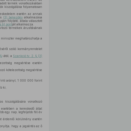
 adott termék vonatkozásában
ók kiszolgálása folyamatosan
kereskedelem esetén az annak
s
(3) bekezdés
alkalmazása
án folytató, általa választott
 b) pont
ját alkalmazza.
artozó termékek árusításának
s miniszter meghatározhatja a
éséről szóló kormányrendelet
 §
-ától, a
Szankció tv. 2. § (3)
ezettség megsértése esetén
ozó kötelezettség megsértése
rinti arányt, 1 000 000 forint
b ki,
s kiszolgálására vonatkozó
 esetében a kereskedő által
bb egy nap, legfeljebb fél év
ást érdemlő körülmény esetén
onyítja, hogy a jogsértés az ő