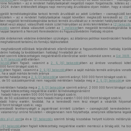
online felületen – az e rendelet hatálybalépését megelőző napon forgalmazta, köteles az
 2024. évben értékesített átlagos napi mennyiség árusítására olyan módon, hogy a vásárl
jelölt termékkategóriába tartozó termék árusítását az adott üzletben – csomagküldő 
e felületen – az e rendelet hatálybalépése napját követően megkezdő kereskedő az
(1)
é
t
ben megjelölt termékkategóriába tartozó termék árusítását az e rendelet hatálybalépése napj
tokat veszi alapul, választható másik üzlet hiányában az árrés tekintetében a
(2) bekezdés
kezdés
szerint általa választott üzletet az
1. melléklet
ben megjelölt termékkategóriákba t
nappal bejelenti a Nemzeti Kereskedelmi és Fogyasztóvédelmi Hatóság részére.
ók érdekeinek védelme érdekében szükséges, az általános politikai koordinációért felelő
meghatározott tartalmú és formájú tájékoztatást.
eghatározott előírások teljesítésének ellenőrzésekor a fogyasztóvédelmi hatóság kijelöl
édelmi hatóság (a továbbiakban: hatóság) hivatalból jár el.
let szerinti kötelezettségek megsértéséről ellenőrzése során tudomást szerez, a
Gst. 38/B.
. § (1) bekezdés
étől eltérően
ekezdés
ében foglalt, valamint a
2. § (6) bekezdés
ében az árrésre vonatkozó kötel
00 forint bírságot szab ki,
dés
ében foglalt, valamint a
2. § (6) bekezdés
ében a saját márkás termék arányára vonatk
, ha a saját márkás termék aránya
ponttal haladja meg a
2. § (3) bekezdés
e szerinti arányt, 500 000 forint bírságot szab ki,
ti, de 50 százalékpontnál nem nagyobb mértékben haladja meg a
2. § (3) bekezdés
e sze
i mértékben haladja meg a
2. § (3) bekezdés
e szerinti arányt, 2 000 000 forint bírságot sza
 foglalt kötelezettség megsértése esetén termékkategóriánként
haladó hiány esetén 500 000 forint bírságot szab ki,
ó, de 50 százalékot meg nem haladó hiány esetén 1 000 000 forint bírságot szab ki,
adó hiány esetén, továbbá, ha a kereskedő nem tesz eleget a vásárlók folyamato
forint bírságot szab ki, vagy
ereskedő tevékenységét a jogsértéssel érintett üzletben – csomagküldő kereskedelem
 valamennyi online felületen – ideiglenesen nem folytathatja, amelynek időtartama legalá
dés a)–c) pont
ja és a
(9) bekezdés
szerinti bírság kiszabása helyett különös méltányl
)–(6) bekezdés
ében foglalt kötelezettség megsértése esetén mentesül a bírság alól, ha biz
zethető vissza.