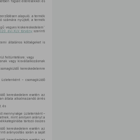
etben foglalt eltérésekkel és
szerződésen alapuló, a termék
tó számára nyújtott, a termék
egű vegyes kiskereskedelem”
020. évi XLV. törvény
szerinti
zemi általános költségeket is
ül feltüntetésre; vagy
ásnak vagy kisvállalkozásnak
.
 csomagküldő kereskedelemre
l üzletenként – csomagküldő
küldő kereskedelem esetén az
an általa alkalmazandó árrés
, és
ált mennyisége üzletenként –
hetnek, mint amilyen arányt a
ékkategóriába tartozó összes
küldő kereskedelem esetén az
inti arányosítás során a saját
küldő kereskedelem esetén az