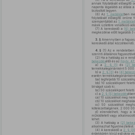
annak folytatását elősegítő 
naponta legalább az általa a
biztosított legyen.
(6)
Az
1. melléklet
ben meg
folytatását elősegítő onlin
szempontjából az
1. mellékle
másik üzletére vonatkozó ada
(7)
A kereskedő a
(6) be
megkezdése előtt legalább 3 
3. §
Amennyiben a fogyaszt
kereskedő által közzéteendő, 
4. §
(1)
Az e rendeletben m
szerinti általános fogyasztóv
(2)
Ha a hatóság az e rende
bekezdés
étől és az
Fgytv. 47
a)
a
2. § (1)
és
(2) b
termékkategóriánként 5 000 0
b)
a
2. § (3)
és
(4) bekez
esetén termékkategóriánként
ba)
legfeljebb 10 százalék
bb)
10 százalékpont felet
bírságot szab ki,
bc)
50 százalékpont felett
c)
a
2. § (5) bekezdés
ében
ca)
10 százalékot meg nem 
cb)
10 százalékot meghalad
cc)
50 százalékot meghal
kötelezettségének, 2 000 000 
d)
elrendelheti, hogy a k
működtetett vagy alkalmazott
lehet.
(3)
A hatóság a
(2) bekez
alkalmazhat figyelmeztetést.
(4)
A kereskedő a
2. § (3
érdekkörén kívül eső okra ve