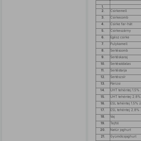
1.
2.
Csirkemell
3.
Csirkecomb
4.
Csirke far-hát
5.
Csirkeszárny
6.
Egész csirke
7.
Pulykamell
8.
Sertéscomb
9.
Sertéskaraj
10.
Sertésoldalas
11.
Sertéstarja
12.
Sertészsír
13.
Párizsi
14.
UHT tehéntej 1,5% z
15.
UHT tehéntej 2,8% 
16.
ESL tehéntej 1,5% z
17.
ESL tehéntej 2,8% z
18.
Vaj
19.
Tejföl
20.
Natúr joghurt
21.
Gyümölcsjoghurt