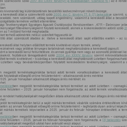
ek szankcióiról szóló
2017. évi CXXV. törvényt (a továbbiakban: Szankció tv.)
az e rendel
zni.
ában
 és kivonandó tag különbözetének beszállítói kedvezménnyel növelt összege;
a kereskedő által a számvitelről szóló
2000. évi C. törvény 77. § (7) bekezdés
e szerinti, 
csolódó, nem számlázott, utólag kapott engedmény, valamint a kereskedő által a beszállí
olgáltatás termékre vetített ellenértéke;
gi Tevékenységek Egységes Ágazati Osztályozási Rendszerében „47.11 – Élelmiszer jell
evékenységet főtevékenységként folytató kereskedő, akinek a kiskereskedelmi adóról szóló
2
n az 1 milliárd forintot meghaladta;
ket terhelő adómérték nélkül számított fogyasztói ár;
lító által számlázott átadási ár, illetve a kereskedő általi saját előállítás esetén – az ü
ereskedő által helyben előállított termék kivételével olyan termék, amely
zésének vagy jelölése lényeges tartalmának meghatározására a kereskedő jogosult;
ént a kereskedő kerül feltüntetésre, és annak gyártója nem vagy az azonosító jelöléssel ker
ásokról, fejlődésük támogatásáról szóló
2004. évi XXXIV. törvény
szerint mikrovállalkoz
llított termék kivételével – kizárólag a kereskedő által meghatározott üzletben forgalmazható
 üzletben vagy bevásárlóközpontban folytatott kereskedelmi tevékenységre, valamint a
n megjelölt termékkategóriákba tartozó adott termék vonatkozásában a kereskedő álta
 folytatását elősegítő online felületenként – alkalmazandó árrés mértéke
25. január hónapban alkalmazott átlagos árrés mértékét, és
ehet.
 melléklet
ben megjelölt termékkategóriába tartozó terméket az adott üzletben – csomag
 online felületen – 2025. január hónapban nem forgalmazta, az adott termék vonatkozásáb
rendelet hatálybalépését megelőzően általa alkalmazott utolsó havi átlagos árrés mértékét
ehet.
elölt termékkategórián belül a saját márkás termékek vásárlók számára értékesítésre kín
tén az annak folytatását elősegítő online felületenként – legfeljebb olyan arányt képez
ját márkás termékek képviseltek a 2025. január és február hónapban értékesített, a term
t.
 melléklet
ben megjelölt termékkategóriába tartozó terméket az adott üzletben – csomag
 online felületen – 2025. január és február hónapban nem forgalmazta, a
(3) bekezdés
szer
atálybalépését megelőző utolsó havi arányát veszi alapul.
 melléklet
ben megjelölt termékkategóriába tartozó terméket az adott üzletben – csomag