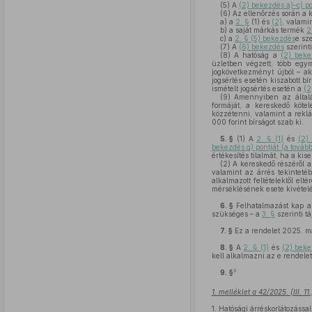
(5)
A
(2) bekezdés a)–c) p
(6)
Az ellenőrzés során a k
a)
a
2. §
(1) és
(2)
, valami
b)
a saját márkás termék
2
c)
a
2. § (5) bekezdés
e sz
(7)
A
(6) bekezdés
szerinti
(8)
A hatóság a
(2) beke
üzletben végzett, több egym
jogkövetkezményt újból – ak
jogsértés esetén kiszabott b
ismételt jogsértés esetén a
(2
(9)
Amennyiben az általáno
formáját, a kereskedő kötel
közzétenni, valamint a rekl
000 forint bírságot szab ki.
5. §
(1)
A
2. § (1)
és
(2)
bekezdés q) pontját (a tovább
értékesítés tilalmát, ha a ki
(2)
A kereskedő részéről a
valamint az árrés tekintet
alkalmazott feltételektől elt
mérséklésének esete kivétel
6. §
Felhatalmazást kap az
szükséges – a
3. §
szerinti t
7. §
Ez a rendelet 2025. má
8. §
A
2. § (1)
és
(2) bek
kell alkalmazni az e rendele
3
9. §
1. melléklet a 42/2025. (III. 1
1.
Hatósági árréskorlátozással