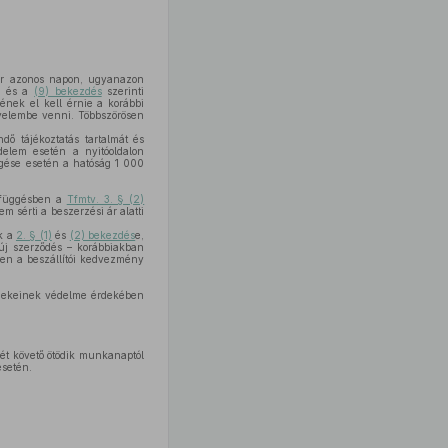
kár azonos napon, ugyanazon
a és a
(9) bekezdés
szerinti
ének el kell érnie a korábbi
gyelembe venni. Többszörösen
dő tájékoztatás tartalmát és
edelem esetén a nyitóoldalon
egése esetén a hatóság 1 000
efüggésben a
Tfmtv. 3. § (2)
m sérti a beszerzési ár alatti
ek a
2. § (1)
és
(2) bekezdés
e,
új szerződés – korábbiakban
ben a beszállítói kedvezmény
érdekeinek védelme érdekében
sét követő ötödik munkanaptól
esetén.