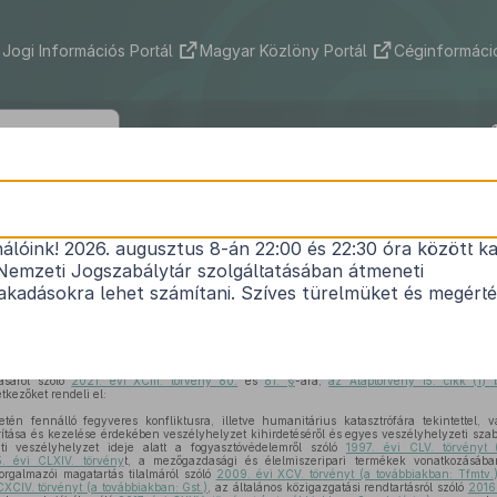
Jogi Információs Portál
Magyar Közlöny Portál
Céginformáció
42/2025. (III. 11.) Korm. rendelet
nálóink! 2026. augusztus 8-án 22:00 és 22:30 óra között ka
szerárak csökkentése érdekében szükséges intézk
Nemzeti Jogszabálytár szolgáltatásában átmeneti
Hatályos: 2026. 04. 18. – 2026. 05. 13.
kadásokra lehet számítani. Szíves türelmüket és megért
iszerárak csökkentése a magyar családok védelme érdekében.
ény 53. cikk (1) bekezdés
ében meghatározott eredeti jogalkotói hatáskörében, figyele
ásáról szóló
2021. évi XCIII. törvény 80.
és
81. §
-ára,
az Alaptörvény 15. cikk (1)
tkezőket rendeli el:
én fennálló fegyveres konfliktusra, illetve humanitárius katasztrófára tekintettel, 
tása és kezelése érdekében veszélyhelyzet kihirdetéséről és egyes veszélyhelyzeti szab
ti veszélyhelyzet ideje alatt a fogyasztóvédelemről szóló
1997. évi CLV. törvényt 
. évi CLXIV. törvény
t, a mezőgazdasági és élelmiszeripari termékek vonatkozásába
forgalmazói magatartás tilalmáról szóló
2009. évi XCV. törvényt (a továbbiakban: Tfmtv.
CXCIV. törvényt (a továbbiakban: Gst.)
, az általános közigazgatási rendtartásról szóló
2016.