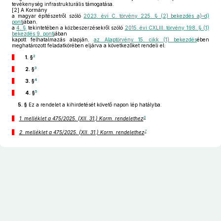
tevékenység infrastrukturális támogatása.
[2]
A Kormány
a magyar építészetről szóló
2023. évi C. törvény 225. § (2) bekezdés a)–d)
pont
jában,
a
4. §
tekintetében a közbeszerzésekről szóló
2015. évi CXLIII. törvény 198. § (1)
bekezdés 9. pont
jában
kapott felhatalmazás alapján,
az Alaptörvény 15. cikk (1) bekezdés
ében
meghatározott feladatkörében eljárva a következőket rendeli el:
2
1. §
3
2. §
4
3. §
5
4. §
5. §
Ez a rendelet a kihirdetését követő napon lép hatályba.
6
1. melléklet a 475/2025. (XII. 31.) Korm. rendelethez
7
2. melléklet a 475/2025. (XII. 31.) Korm. rendelethez