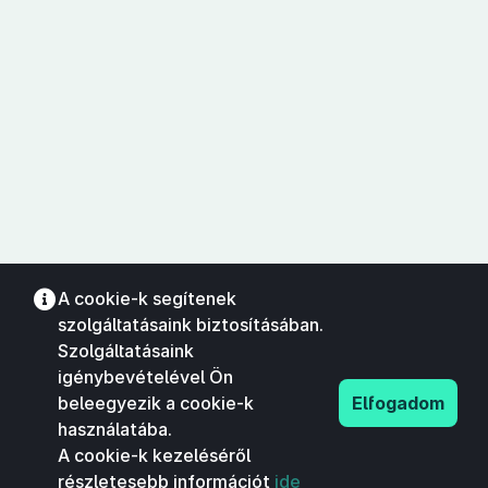
A cookie-k segítenek
szolgáltatásaink biztosításában.
Szolgáltatásaink
igénybevételével Ön
beleegyezik a cookie-k
Elfogadom
használatába.
A cookie-k kezeléséről
részletesebb információt
ide