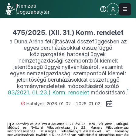
Nemzeti
Jogszabálytár
475/2025. (XII. 31.) Korm. rendelet
a Duna Aréna felújításával összefüggésben az
egyes beruházásokkal összefüggő
közigazgatási hatósági ügyek
nemzetgazdasági szempontból kiemelt
jelentőségű üggyé nyilvánításáról, valamint
egyes nemzetgazdasági szempontból kiemelt
jelentőségű beruházásokkal összefüggő
kormányrendeletek módosításáról szóló
1
83/2021. (II. 23.) Korm. rendelet
módosításáról
Hatályos: 2026. 01. 02. – 2026. 01. 02.
[1]
A Kormány célja a World Aquatics 2027. évi 23. Úszó-, Vízilabda-, Műugró,
Műúszó és Nyíltvízi Világbajnokság és 22. Masters Világbajnokság
megrendezéséhez szükséges létesítményfejlesztésekkel az esemény
megvalósításának, továbbá a Duna Arénában zajló oktatási, utánpótlás-nevelési