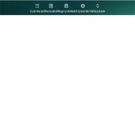
kattintva olvashat.
Szerkezet
Keresés
Megnyitottak
Eszköztár
Változások
Kapcsolat
Felhasználási feltételek
PDF
Akadálymentesítési nyilatkozat
Adatkezelési tájékoztató