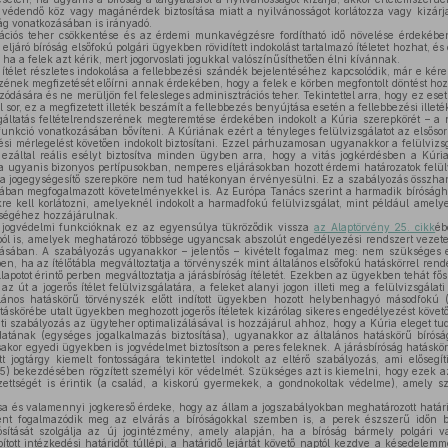
n védendő köz vagy magánérdek biztosítása miatt a nyilvánosságot korlátozza vagy kizárj
ág vonatkozásában is irányadó.
ációs teher csökkentése és az érdemi munkavégzésre fordítható idő növelése érdekében
 eljáró bíróság elsőfokú polgári ügyekben rövidített indokolást tartalmazó ítéletet hozhat, é
, ha a felek azt kérik, mert jogorvoslati jogukkal valószínűsíthetően élni kívánnak.
 ítélet részletes indokolása a fellebbezési szándék bejelentéséhez kapcsolódik, már e kére
észének megfizetését előírni annak érdekében, hogy a felek e körben megfontolt döntést hoz
ódására és ne merüljön fel felesleges adminisztrációs teher. Tekintettel arra, hogy ez eset
sor, ez a megfizetett illeték beszámít a fellebbezés benyújtása esetén a fellebbezési illeté
áltatás feltételrendszerének megteremtése érdekében indokolt a Kúria szerepkörét – a
funkció vonatkozásában bővíteni. A Kúriának ezért a tényleges felülvizsgálatot az elsős
i mérlegelést követően indokolt biztosítani. Ezzel párhuzamosan ugyanakkor a felülvizsg
 ezáltal reális esélyt biztosítva minden ügyben arra, hogy a vitás jogkérdésben a Kúr
Ha ugyanis bizonyos pertípusokban, nemperes eljárásokban hozott érdemi határozatok felü
ria jogegységesítő szerepköre nem tud hatékonyan érvényesülni. Ez a szabályozás össz
sában megfogalmazott követelményekkel is. Az Európa Tanács szerint a harmadik bíróságho
e kell korlátozni, amelyeknél indokolt a harmadfokú felülvizsgálat, mint például amelye
ségéhez hozzájárulnak.
 jogvédelmi funkcióknak ez az egyensúlya tükröződik vissza
az Alaptörvény 25. cikk
éb
ól is, amelyek meghatározó többsége ugyancsak abszolút engedélyezési rendszert vezetett
kozásában. A szabályozás ugyanakkor – jelentős – kivételt fogalmaz meg: nem szükséges 
en, ha az ítélőtábla megváltoztatja a törvényszék mint általános elsőfokú hatáskörrel rendelk
lapotot érintő perben megváltoztatja a járásbíróság ítéletét. Ezekben az ügyekben tehát fő
az út a jogerős ítélet felülvizsgálatára, a feleket alanyi jogon illeti meg a felülvizsgál
lános hatáskörű törvényszék előtt indított ügyekben hozott helybenhagyó másodfokú 
táskörébe utalt ügyekben meghozott jogerős ítéletek kizárólag sikeres engedélyezést követő
ti szabályozás az ügyteher optimalizálásával is hozzájárul ahhoz, hogy a Kúria eleget tu
adatának (egységes jogalkalmazás biztosítása), ugyanakkor az általános hatáskörű bírós
sakor egyedi ügyekben is jogvédelmet biztosítson a peres feleknek. A járásbíróság hatásköré
t jogtárgy kiemelt fontosságára tekintettel indokolt az eltérő szabályozás, ami elősegí
(5) bekezdésében rögzített személyi kör védelmét. Szükséges azt is kiemelni, hogy ezek 
zettségét is érintik (a család, a kiskorú gyermekek, a gondnokoltak védelme), amely sz
a és valamennyi jogkereső érdeke, hogy az állam a jogszabályokban meghatározott határid
ként fogalmazódik meg az elvárás a bíróságokkal szemben is, a perek észszerű időn be
ósítását szolgálja az új jogintézmény, amely alapján, ha a bíróság bármely polgári v
tott intézkedési határidőt túllépi, a határidő lejártát követő naptól kezdve a késedelemm