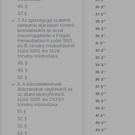
46. §
27
26. §
47. §
28
27. §
7. Az igazságügyi szakértő
29
28. §
nemperes eljárásban történő
30
29. §
kirendeléséről és ezzel
összefüggésben a Polgári
31
30. §
Perrendtartásról szóló 1952.
32
31. §
évi III. törvény módosításáról
33
szóló 2005. évi XLVIII.
32. §
törvény módosítása
34
33. §
48. §
35
34. §
49. §
36
35. §
50. §
37
36. §
8. A bűncselekmények
38
37. §
áldozatainak segítéséről és
39
az állami kárenyhítésről
38. §
szóló 2005. évi CXXXV.
40
39. §
törvény módosítása
41
40. §
51. §
42
41. §
52. §
43
42. §
53. §
44
43. §
54. §