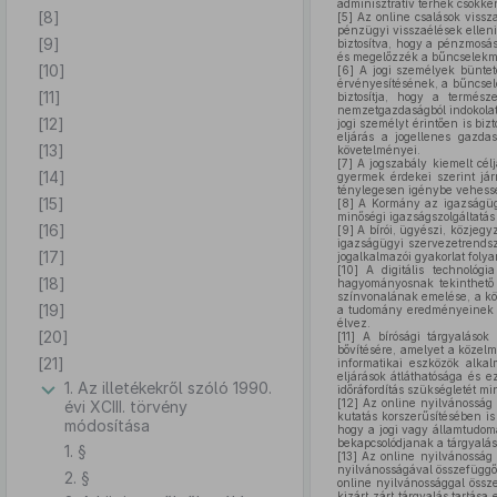
adminisztratív terhek csökk
[8]
[5]
Az online csalások vissz
pénzügyi visszaélések elleni
[9]
biztosítva, hogy a pénzmosás
és megelőzzék a bűncselekmé
[10]
[6]
A jogi személyek büntető
érvényesítésének, a bűncsel
[11]
biztosítja, hogy a termész
nemzetgazdaságból indokolat
[12]
jogi személyt érintően is bi
eljárás a jogellenes gazda
[13]
követelményei.
[7]
A jogszabály kiemelt cél
[14]
gyermek érdekei szerint járn
ténylegesen igénybe vehesse 
[15]
[8]
A Kormány az igazságügyi
minőségi igazságszolgáltatás 
[16]
[9]
A bírói, ügyészi, közjegy
igazságügyi szervezetrendsze
[17]
jogalkalmazói gyakorlat folya
[10]
A digitális technológi
[18]
hagyományosnak tekinthető
színvonalának emelése, a kö
[19]
a tudomány eredményeinek az
élvez.
[20]
[11]
A bírósági tárgyalások 
bővítésére, amelyet a közelm
[21]
informatikai eszközök alka
eljárások átláthatósága és e
1. Az illetékekről szóló 1990.
időráfordítás szükségletét m
[12]
Az online nyilvánosság 
évi XCIII. törvény
kutatás korszerűsítésében is
módosítása
hogy a jogi vagy államtudomá
bekapcsolódjanak a tárgyalás
1. §
[13]
Az online nyilvánosság p
nyilvánosságával összefüggő 
2. §
online nyilvánossággal össz
kizárt zárt tárgyalás tartás