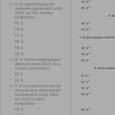
45
44. §
9. Az egyes közjegyzői
46
nemperes eljárásokról szóló
45. §
2008. évi XLV. törvény
6.
A 
módosítása
55. §
47
46. §
56. §
48
47. §
57. §
7.
Az igazságügyi szakértő 
58. §
59. §
49
48. §
60. §
50
49. §
10. A fizetési meghagyásos
51
50. §
eljárásról szóló 2009. évi L.
törvény módosítása
8.
A bűncselekmé
61. §
52
51. §
62. §
53
52. §
11. A hozzátartozók közötti
54
53. §
erőszak miatt alkalmazható
55
távoltartásról szóló 2009.
54. §
évi LXXII. törvény
módosítása
63. §
56
55. §