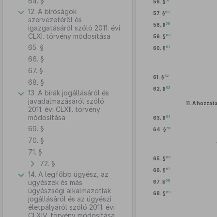
64. §
57
56. §
12. A bíróságok
58
57. §
szervezetéről és
59
58. §
igazgatásáról szóló 2011. évi
CLXI. törvény módosítása
60
59. §
65. §
61
60. §
66. §
67. §
62
61. §
68. §
63
62. §
13. A bírák jogállásáról és
javadalmazásáról szóló
11.
A hozzáta
2011. évi CLXII. törvény
módosítása
64
63. §
69. §
65
64. §
70. §
71. §
66
65. §
72. §
67
66. §
14. A legfőbb ügyész, az
68
ügyészek és más
67. §
ügyészségi alkalmazottak
69
68. §
jogállásáról és az ügyészi
életpályáról szóló 2011. évi
CLXIV. törvény módosítása