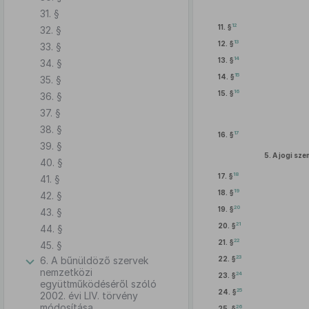
31. §
12
11. §
32. §
13
12. §
33. §
14
13. §
34. §
15
14. §
35. §
16
15. §
36. §
37. §
38. §
17
16. §
39. §
5.
A jogi sz
40. §
18
17. §
41. §
19
18. §
42. §
20
19. §
43. §
21
20. §
44. §
22
21. §
45. §
23
6. A bűnüldöző szervek
22. §
nemzetközi
24
23. §
együttműködéséről szóló
25
24. §
2002. évi LIV. törvény
módosítása
26
25. §