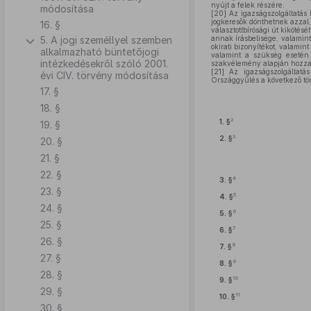
nyújt a felek részére.
módosítása
[20]
Az igazságszolgáltatás 
jogkeresők dönthetnek azzal,
16. §
választottbírósági út kikötés
5. A jogi személlyel szemben
annak írásbelisége, valamint
okirati bizonyítékot, valamin
alkalmazható büntetőjogi
valamint a szükség esetén b
intézkedésekről szóló 2001.
szakvélemény alapján hozza m
[21]
Az igazságszolgáltatás
évi CIV. törvény módosítása
Országgyűlés a következő tör
17. §
18. §
2
1. §
19. §
3
2. §
20. §
21. §
22. §
4
3. §
23. §
5
4. §
24. §
6
5. §
25. §
7
6. §
26. §
8
7. §
27. §
9
8. §
28. §
10
9. §
29. §
11
10. §
30. §