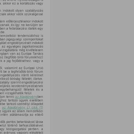
a, akkor ez a korlátozás vagy
 indokolt olyan szabályozás
s csak akkor válik szükségessé
lem előterjesztésekor indokolt
zanak, és így ne kerüljön sor
ben a fellebbezési illeték egy
kbe.
 nemzetközi tendenciákhoz is
orban jogegységi szempontokat
álat engedélyezését indokolt
ia az egységes jogalkalmazás
lvizsgálatára még kivételesen
hangban van az Európa Tanács
z (legfőbb bírói fórumokhoz)
k a jog fejlődéséhez, vagy a
ől, valamint az Európai Unió
 be a legfelsőbb bírói fórum
engedélyezés iránti kérelmet
ező bíróság ítéletét, illetve,
szabály szerint engedélyezési
ati eljárás kezdeményezésének
(egybehangzó) ítéletek és a
en vizsgálhatók felül.
djon tenni
az Alaptörvény
ben
ághoz tartozó ügyek esetében
be tartozó személyi állapotot
ti
az Alaptörvény L) cikk (1)
az ügyek az állam nemzetközi
intén alátámasztja az eltérő
ők pontos betartásával lássa
lül történő befejeződésével
agy közigazgatási perben, a
el arányos vagyoni elégtételt