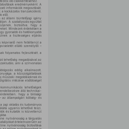
tézési idő csökkentéséhez.
módosítások eredményeként. A
zati információk megosztását,
 a kockázatos tranzakciókról,
 elől.
 az állami büntetőjogi igény
ljon. A szabályozás egyúttal
üljenek, biztosítva, hogy a
lyeket. Mindezek érdekében a
a egy gyorsabb és hatékonyabb
lnek a tisztességes eljárás
 képviselő nem feltétlenül a
iseletét ellátó személytől –
k folyamatos fejlesztését, a
kozó lehetőség megadásával az
 szaktudás, ami a színvonalas
dolgozás eddig alkalmazott,
nysága, a közszolgáltatások
 új műszaki megoldásoknak és
gitális intézése elsőbbséget
lekommunikációs lehetőségek
rendelkezésre álló technikai-
 érdekében, hogy a bírósági
– az állampolgári költség- és
a jogi oktatás és tudományos
álata ugyanis lehetővé teszi,
tók és kutatók is közvetlenül
jába.
ine nyilvánosság a tárgyalás
zabályokat értelemszerűen az
ine nyilvánosság biztosítása
n az online nyilvánosságot is