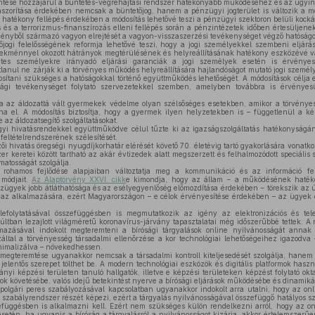
entése hozzájárul a büntetés-végrehajtási rendszer hatékonyabb működéséhez és az ügyin
aszorítása érdekében nemcsak a büntetőjog, hanem a pénzügyi jogterület is változik a 
 hatékony fellépés érdekében a módosítás lehetővé teszi a pénzügyi szektoron belüli kocká
 és a terrorizmus-finanszírozás elleni fellépés során a pénzintézetek időben értesüljenek
nyből származó vagyon elrejtését a vagyon-visszaszerzési tevékenységet végző hatóságok
jogi felelősségének reformja lehetővé teszi, hogy a jogi személyekkel szembeni eljárás
ekménnyel okozott hátrányok megtérülésének és helyreállításának hatékony eszközévé vá
etes személyekre irányadó eljárási garanciák a jogi személyek esetén is érvényes
lanul ne zárják ki a törvényes működés helyreállítására hajlandóságot mutató jogi szemé
ztosítani szükséges a hatóságokkal történő együttműködés lehetőségét. A módosítások célj
sági tevékenységet folytató szervezetekkel szemben, amelyben továbbra is érvényesü
ja az áldozattá vált gyermekek védelme olyan szélsőséges esetekben, amikor a törvényes
a el. A módosítás biztosítja, hogy a gyermek ilyen helyzetekben is – függetlenül a képv
az áldozatsegítő szolgáltatásokat.
 hivatásrendekkel együttműködve célul tűzte ki az igazságszolgáltatás hatékonyságána
feltételrendszerének szélesítését.
zői hivatás öregségi nyugdíjkorhatár elérését követő 70. életévig tartó gyakorlására vonat
r keretei között tartható az akár évtizedek alatt megszerzett és felhalmozódott speciális
matosságát szolgálja.
a rohamos fejlődése alapjaiban változtatja meg a kommunikáció és az információ fel
 módjait.
Az Alaptörvény XXVI. cikk
e kimondja, hogy az állam − a működésének hatéko
zügyek jobb átláthatósága és az esélyegyenlőség előmozdítása érdekében − törekszik az
 alkalmazására, ezért Magyarországon – e célok érvényesítése érdekében – az ügyek di
lefolytatásával összefüggésben is megmutatkozik az igény az elektronizációs és te
últban lezajlott világméretű koronavírus-járvány tapasztalatai még időszerűbbé tettek. A 
lmazásával indokolt megteremteni a bírósági tárgyalások online nyilvánosságát annak
záltal a törvényesség társadalmi ellenőrzése a kor technológiai lehetőségeihez igazodva 
inimalizálva – növekedhessen.
megteremtése ugyanakkor nemcsak a társadalmi kontroll kiteljesedését szolgálja, hanem 
 jelentős szerepet tölthet be. A modern technológiai eszközök és digitális platformok haszn
nyi képzési területen tanuló hallgatók, illetve e képzési területeken képzést folytató okta
ok követésébe, valós idejű betekintést nyerve a bírósági eljárások működésébe és dinamiká
olgári peres szabályozásával kapcsolatban ugyanakkor indokolt arra utalni, hogy az onl
szabályrendszer részét képezi, ezért a tárgyalás nyilvánosságával összefüggő hatályos s
efüggésben is alkalmazni kell. Ezért nem szükséges külön rendelkezni arról, hogy az onl
a esetén, ha ugyanis a bíróság a tárgyalásról a nyilvánosságot kizárja, akkor értelemszerűe