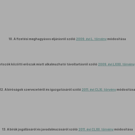
10.
A fizetési meghagyásos eljárásról szóló
2009. évi L. törvény
módosítása
rtozók közötti erőszak miatt alkalmazható távoltartásról szóló
2009. évi LXXII. törvény
12.
A bíróságok szervezetéről és igazgatásáról szóló
2011. évi CLXI. törvény
módosítás
13.
A bírák jogállásáról és javadalmazásáról szóló
2011. évi CLXII. törvény
módosítása