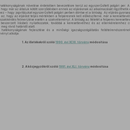
hatékonyságának növelése érdekében bevezetésre kerül az egyszerűsített polgári per. 
 hogy már az általuk kötött szerződésben ennek az eljárásnak az alkalmazását rögzíthetik é
éhez – hogy jogvitájukat egyszerűsített polgári perben döntse el a bíróság. Az eljárás gyorsas
 az, hogy az eljárást teljes mértékben a felperesnek kell előkészítenie, már a keresetlevé
t szakkérdés felmerülése esetén a szakvéleményt. A bíróság az ítéletét a felperes keresetle
eszerzett írásbeli nyilatkozatok, továbbá a keresetlevélhez és az ellenkérelemhez csa
eg rövid határidő alatt.
 hatékonyságának fejlesztése és a minőségi igazságszolgáltatás feltételrendszerén
vényt alkotja:
1.
Az illetékekről szóló
1990. évi XCIII. törvény
módosítása
2.
A közjegyzőkről szóló
1991. évi XLI. törvény
módosítása