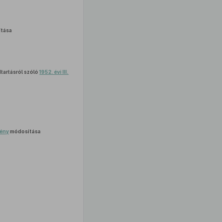
tása
tartásról szóló
1952. évi III.
vény
módosítása