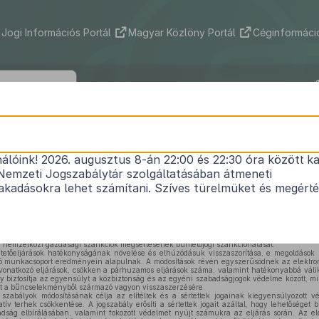
Jogi Információs Portál
Magyar Közlöny Portál
Céginformáció
2025. évi XLIX. törvény
nálóink! 2026. augusztus 8-án 22:00 és 22:30 óra között ka
1
igazságügyi tárgyú törvények módosításáról
Nemzeti Jogszabálytár szolgáltatásában átmeneti
Hatályos: 2026. 07. 02. –
kadásokra lehet számítani. Szíves türelmüket és megért
zságügyi tárgyú törvények módosítása.
iztosítja Magyarország nemzetközi és uniós jogi kötelezettségeinek teljesítését, különös
 a nemzetközi gazdasági szankciók megsértésének büntetőjogi szankcionálását.
tetőeljárások hatékonyságának növelése és elhúzódásuk visszaszorítása, e megoldások 
ó munkacsoport eredményein alapulnak. A módosítások révén egyszerűsödnek az elektroni
 vonatkozó eljárások, csökken a párhuzamos eljárások száma, valamint hatékonyabbá váli
y biztosítja az egyensúlyt a közbiztonság és az egyéni szabadságjogok védelme között, mi
eit a bűncselekményből származó vagyon visszaszerzésére.
szabályok módosításának célja az elítéltek és a sértettek jogainak kiegyensúlyozott vé
tív terhek csökkentése. A jogszabály erősíti a sértettek jogait azáltal, hogy lehetőséget 
abadság elbírálásában, valamint fokozott védelmet nyújt számukra az eljárás során. Az e