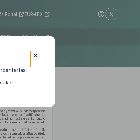
s Portál
EUR-LEX
ELI
+
rbantartási
ésüket
en az (EU) 2024/1226 irányelv
nagyrészt a büntetőeljárások
kus adatok eltávolítására és
k a pénzmosás és a korrupció
közben megerősíti a sértettek
delme, az eljárási határidők
biztosít számukra álláspontjuk
lektronikus ügykezelés és az