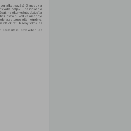
A per alkalmazásáról maguk a
s vállalhatják, – hasonlóan a
ágát, hatékonyságát biztosítja
lhez csatolni kell valamennyi
vele, az alperes ellenkérelme,
tolt okirati bizonyítékok és
ek szélesítése érdekében az