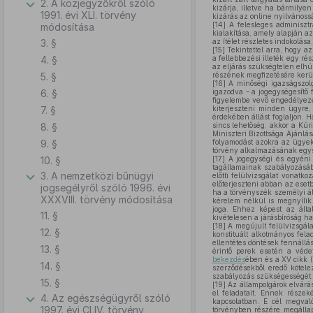
2. A közjegyzőkről szóló
kizárja, illetve ha bármilye
1991. évi XLI. törvény
kizárás az online nyilvánoss
[14]
A felesleges adminisztr
módosítása
kialakítása, amely alapján az
3. §
az ítélet részletes indokolása
[15]
Tekintettel arra, hogy az
4. §
a fellebbezési illeték egy r
az eljárás szükségtelen elhúz
5. §
részének megfizetésére kerül 
[16]
A minőségi igazságszolg
6. §
igazodva – a jogegységesítő 
figyelembe vevő engedélyezés
7. §
kiterjeszteni minden ügyre,
érdekében állást foglaljon. 
8. §
sincs lehetőség, akkor a Kú
Miniszteri Bizottsága Ajánlá
9. §
folyamodást azokra az ügyekr
törvény alkalmazásának egy
10. §
[17]
A jogegységi és egyéni
tagállamainak szabályozásáb
3. A nemzetközi bűnügyi
előtti felülvizsgálat vonat
előterjeszteni abban az esetb
jogsegélyről szóló 1996. évi
ha a törvényszék személyi ál
XXXVIII. törvény módosítása
kérelem nélkül is megnyílik 
joga. Ehhez képest az álta
11. §
kivételesen a járásbíróság ha
[18]
A megújult felülvizsgála
12. §
konstituált alkotmányos fel
ellentétes döntések fennállá
13. §
érintő perek esetén a védet
bekezdés
ében és a XV cikk 
14. §
szerződésekből eredő kötele
szabályozás szükségességét.
15. §
[19]
Az állampolgárok elvárás
el feladatait. Ennek része
4. Az egészségügyről szóló
kapcsolatban. E cél megval
1997. évi CLIV. törvény
törvényben részére megállapí