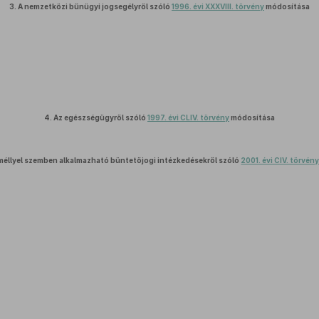
3.
A nemzetközi bűnügyi jogsegélyről szóló
1996. évi XXXVIII. törvény
módosítása
4.
Az egészségügyről szóló
1997. évi CLIV. törvény
módosítása
eméllyel szemben alkalmazható büntetőjogi intézkedésekről szóló
2001. évi CIV. törvén