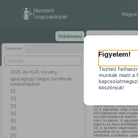
Nemzeti
Magyar 
Jogszabálytár
Ugrás
Oldalmenü
a
tartalomra
Szerkezet
Figyelem!
Tisztelt Felhasz
2025. évi XLIX. törvény
munkák miatt a 
igazságügyi tárgyú törvények
kapcsolatmegsza
módosításáról
köszönjük!
[1]
[2]
[1]
A törvény célja egyes iga
[2]
A jogszabály módosítása b
[3]
végrehajtását, amely előírja
[3]
A jogszabály célja a bün
[4]
elhúzódásának okait vizsgál
hozzáférhetetlenné tételére
[5]
elleni küzdelem. A jogszabál
jogait és az állam lehetőség
[6]
[4]
A büntetés-végrehajtási 
pontosítása és az adminisztra
[7]
kifejtésére a feltételes sz