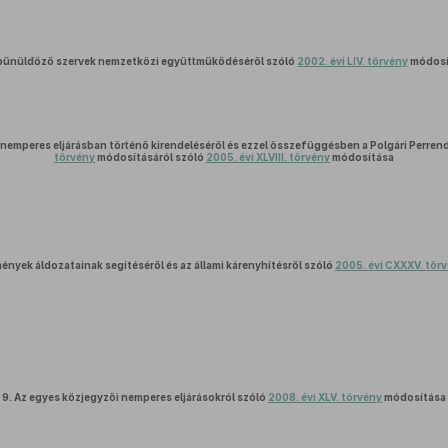
bűnüldöző szervek nemzetközi együttműködéséről szóló
2002. évi LIV. törvény
módosí
nemperes eljárásban történő kirendeléséről és ezzel összefüggésben a Polgári Perrend
törvény
módosításáról szóló
2005. évi XLVIII. törvény
módosítása
nyek áldozatainak segítéséről és az állami kárenyhítésről szóló
2005. évi CXXXV. tör
9.
Az egyes közjegyzői nemperes eljárásokról szóló
2008. évi XLV. törvény
módosítása