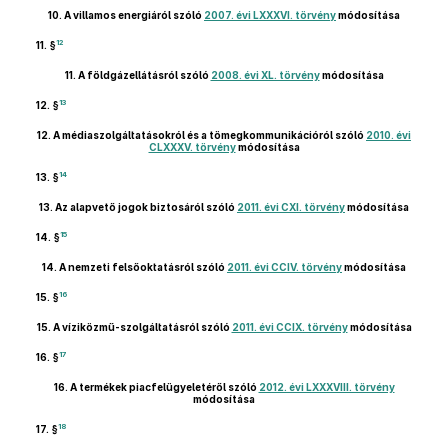
10.
A villamos energiáról szóló
2007. évi LXXXVI. törvény
módosítása
12
11. §
11.
A földgázellátásról szóló
2008. évi XL. törvény
módosítása
13
12. §
12.
A médiaszolgáltatásokról és a tömegkommunikációról szóló
2010. évi
CLXXXV. törvény
módosítása
14
13. §
13.
Az alapvető jogok biztosáról szóló
2011. évi CXI. törvény
módosítása
15
14. §
14.
A nemzeti felsőoktatásról szóló
2011. évi CCIV. törvény
módosítása
16
15. §
15.
A víziközmű-szolgáltatásról szóló
2011. évi CCIX. törvény
módosítása
17
16. §
16.
A termékek piacfelügyeletéről szóló
2012. évi LXXXVIII. törvény
módosítása
18
17. §