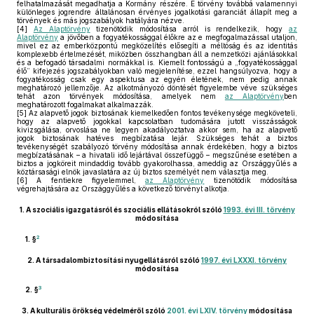
felhatalmazását megadhatja a Kormány részére. E törvény továbbá valamennyi
különleges jogrendre általánosan érvényes jogalkotási garanciát állapít meg a
törvények és más jogszabályok hatályára nézve.
[4]
Az Alaptörvény
tizenötödik módosítása arról is rendelkezik, hogy
az
Alaptörvény
a jövőben a fogyatékossággal élőkre az e megfogalmazással utaljon,
mivel ez az emberközpontú megközelítés elősegíti a méltóság és az identitás
komplexebb értelmezését, miközben összhangban áll a nemzetközi ajánlásokkal
és a befogadó társadalmi normákkal is. Kiemelt fontosságú a „fogyatékossággal
élő” kifejezés jogszabályokban való megjelenítése, ezzel hangsúlyozva, hogy a
fogyatékosság csak egy aspektusa az egyén életének, nem pedig annak
meghatározó jellemzője. Az alkotmányozó döntését figyelembe véve szükséges
tehát azon törvények módosítása, amelyek nem
az Alaptörvény
ben
meghatározott fogalmakat alkalmazzák.
[5]
Az alapvető jogok biztosának kiemelkedően fontos tevékenysége megköveteli,
hogy az alapvető jogokkal kapcsolatban tudomására jutott visszásságok
kivizsgálása, orvoslása ne legyen akadályoztatva akkor sem, ha az alapvető
jogok biztosának hatéves megbízatása lejár. Szükséges tehát a biztos
tevékenységét szabályozó törvény módosítása annak érdekében, hogy a biztos
megbízatásának – a hivatali idő lejártával összefüggő – megszűnése esetében a
biztos a jogköreit mindaddig tovább gyakorolhassa, ameddig az Országgyűlés a
köztársasági elnök javaslatára az új biztos személyét nem választja meg.
[6]
A fentiekre figyelemmel,
az Alaptörvény
tizenötödik módosítása
végrehajtására az Országgyűlés a következő törvényt alkotja.
1.
A szociális igazgatásról és szociális ellátásokról szóló
1993. évi III. törvény
módosítása
2
1. §
2.
A társadalombiztosítási nyugellátásról szóló
1997. évi LXXXI. törvény
módosítása
3
2. §
3.
A kulturális örökség védelméről szóló
2001. évi LXIV. törvény
módosítása