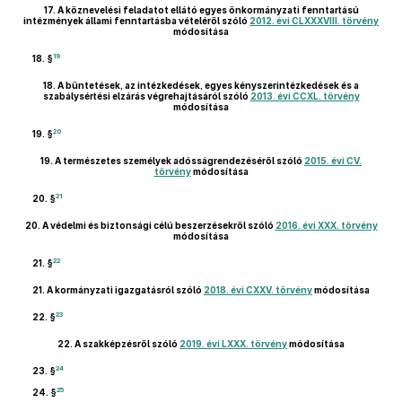
17.
A köznevelési feladatot ellátó egyes önkormányzati fenntartású
intézmények állami fenntartásba vételéről szóló
2012. évi CLXXXVIII. törvény
módosítása
19
18. §
18.
A büntetések, az intézkedések, egyes kényszerintézkedések és a
szabálysértési elzárás végrehajtásáról szóló
2013. évi CCXL. törvény
módosítása
20
19. §
19.
A természetes személyek adósságrendezéséről szóló
2015. évi CV.
törvény
módosítása
21
20. §
20.
A védelmi és biztonsági célú beszerzésekről szóló
2016. évi XXX. törvény
módosítása
22
21. §
21.
A kormányzati igazgatásról szóló
2018. évi CXXV. törvény
módosítása
23
22. §
22.
A szakképzésről szóló
2019. évi LXXX. törvény
módosítása
24
23. §
25
24. §