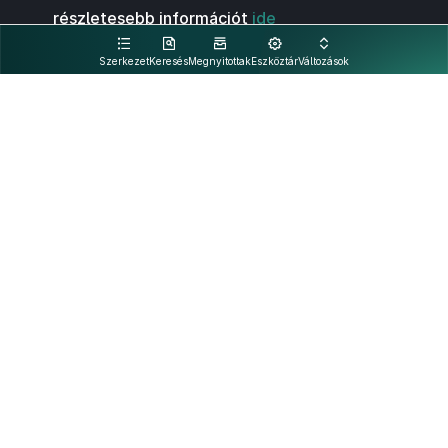
részletesebb információt
ide
kattintva olvashat.
Szerkezet
Keresés
Megnyitottak
Eszköztár
Változások
Kapcsolat
Felhasználási feltételek
PDF
Akadálymentesítési nyilatkozat
Adatkezelési tájékoztató