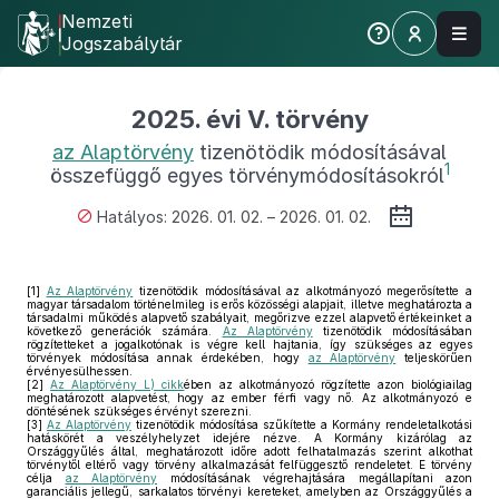
Nemzeti
Jogszabálytár
2025. évi V. törvény
az Alaptörvény
tizenötödik módosításával
1
összefüggő egyes törvénymódosításokról
Hatályos: 2026. 01. 02. – 2026. 01. 02.
[1]
Az Alaptörvény
tizenötödik módosításával az alkotmányozó megerősítette a
magyar társadalom történelmileg is erős közösségi alapjait, illetve meghatározta a
társadalmi működés alapvető szabályait, megőrizve ezzel alapvető értékeinket a
következő generációk számára.
Az Alaptörvény
tizenötödik módosításában
rögzítetteket a jogalkotónak is végre kell hajtania, így szükséges az egyes
törvények módosítása annak érdekében, hogy
az Alaptörvény
teljeskörűen
érvényesülhessen.
[2]
Az Alaptörvény L) cikk
ében az alkotmányozó rögzítette azon biológiailag
meghatározott alapvetést, hogy az ember férfi vagy nő. Az alkotmányozó e
döntésének szükséges érvényt szerezni.
[3]
Az Alaptörvény
tizenötödik módosítása szűkítette a Kormány rendeletalkotási
hatáskörét a veszélyhelyzet idejére nézve. A Kormány kizárólag az
Országgyűlés által, meghatározott időre adott felhatalmazás szerint alkothat
törvénytől eltérő vagy törvény alkalmazását felfüggesztő rendeletet. E törvény
célja
az Alaptörvény
módosításának végrehajtására megállapítani azon
garanciális jellegű, sarkalatos törvényi kereteket, amelyben az Országgyűlés a