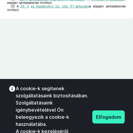
alapján sarkalatosnak minősül.
(3)
A
28. §
az Alaptörvény 52. cikk (5) bekezdés
e alapján sarkalatosnak
minősül.
A cookie-k segítenek
szolgáltatásaink biztosításában.
Szolgáltatásaink
igénybevételével Ön
beleegyezik a cookie-k
Elfogadom
használatába.
A cookie-k kezeléséről