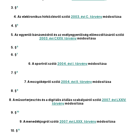
4
3. §
4.
Az elektronikus hírközlésről szóló
2003. évi C. törvény
módosítása
5
4. §
5.
Az egyenlő bánásmódról és az esélyegyenlőség előmozdításáról szóló
2003. évi CXXV. törvény
módosítása
6
5. §
7
6. §
6.
A sportról szóló
2004. évi I. törvény
módosítása
8
7. §
7.
A mozgóképről szóló
2004. évi II. törvény
módosítása
9
8. §
8.
A műsorterjesztés és a digitális átállás szabályairól szóló
2007. évi LXXIV.
törvény
módosítása
10
9. §
9.
A menedékjogról szóló
2007. évi LXXX. törvény
módosítása
11
10. §