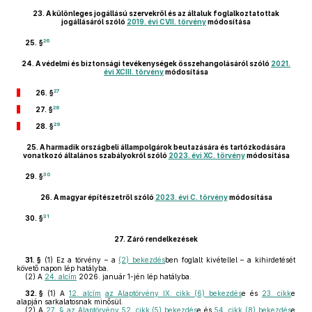
23.
A különleges jogállású szervekről és az általuk foglalkoztatottak
jogállásáról szóló
2019. évi CVII. törvény
módosítása
26
25. §
24.
A védelmi és biztonsági tevékenységek összehangolásáról szóló
2021.
évi XCIII. törvény
módosítása
27
26. §
28
27. §
29
28. §
25.
A harmadik országbeli állampolgárok beutazására és tartózkodására
vonatkozó általános szabályokról szóló
2023. évi XC. törvény
módosítása
30
29. §
26.
A magyar építészetről szóló
2023. évi C. törvény
módosítása
31
30. §
27.
Záró rendelkezések
31. §
(1)
Ez a törvény – a
(2) bekezdés
ben foglalt kivétellel – a kihirdetését
követő napon lép hatályba.
(2)
A
24. alcím
2026. január 1-jén lép hatályba.
32. §
(1)
A
12. alcím
az Alaptörvény IX. cikk (6) bekezdés
e és
23. cikk
e
alapján sarkalatosnak minősül.
(2)
A
27. §
az Alaptörvény 52. cikk (5) bekezdés
e és
54. cikk (8) bekezdés
e