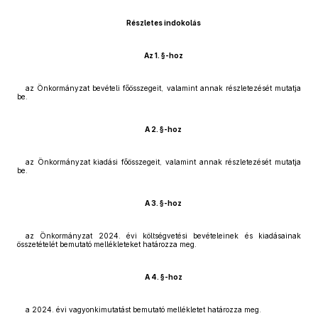
Részletes indokolás
Az 1. §-hoz
az Önkormányzat bevételi főösszegeit, valamint annak részletezését mutatja
be.
A 2. §-hoz
az Önkormányzat kiadási főösszegeit, valamint annak részletezését mutatja
be.
A 3. §-hoz
az Önkormányzat 2024. évi költségvetési bevételeinek és kiadásainak
összetételét bemutató mellékleteket határozza meg.
A 4. §-hoz
a 2024. évi vagyonkimutatást bemutató mellékletet határozza meg.