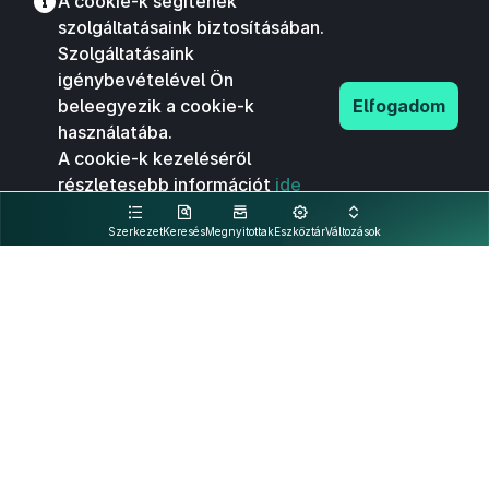
A cookie-k segítenek
szolgáltatásaink biztosításában.
Szolgáltatásaink
igénybevételével Ön
beleegyezik a cookie-k
Elfogadom
használatába.
A cookie-k kezeléséről
részletesebb információt
ide
kattintva olvashat.
Szerkezet
Keresés
Megnyitottak
Eszköztár
Változások