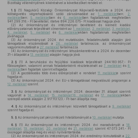
Bizottság véleményének kikérésével a következőket rendeli el:
1. §
(1)
Nagykörű Községi Önkormányzat Képviselő-testülete a 2024. évi
költségvetés végrehajtásáról szóló zárszámadást az
1. melléklet
ben;
2.
melléklet
ben;
5. melléklet
ben és
6. melléklet
ben foglaltaknak megfelelően
941.299.316,- Ft bevétellel, illetve 894.226.075- Ft kiadással hagyja jóvá.
(2)
Az önkormányzat és intézményei bevételeit és kiemelt kiadási
előirányzatainak teljesítését címenként az
1. melléklet
,
2. melléklet
,
3. melléklet
,
4. melléklet
,
5. melléklet
és
6. melléklet
ekben foglaltaknak megfelelően
jóváhagyja.
(3)
Az önkormányzat 2024. évi mutatószám, feladatmutatók alapján járó
támogatások elszámolását a
26. melléklet
tartalmazza, az önkormányzat
vagyonkimutatását a
27. melléklet
tartalmazza.
(4)
Az önkormányzat és intézményei létszámkeretének a 2024. év december
31-i állapotát a
13. melléklet
alapján hagyja jóvá.
2. §
(1)
A beruházási és fejújítási kiadások teljesítését 244.183.957,- Ft
főösszegben, valamint annak feladatonkénti részletezését az
7. melléklet
és
8.
melléklet
ben foglaltak szerint elfogadja.
(2)
A gazdálkodás több éves előrejelzését e rendelet
11. melléklet
e szerint
fogadja el.
(3)
Az önkormányzat 2024. évi EU-s támogatással megvalósuló programjai a
12. melléklet
szerint.
3. §
Az önkormányzat és intézményei 2024. december 31. állapot szerinti
vagyonát a
14. melléklet
,
15. melléklet
,
16. melléklet
és
17. melléklet
ekben
szereplő adatok alapján 2.917.113.123,- Ft-ban állapítja meg.
4. §
Az önkormányzat és intézményei közvetett támogatásait a
9. melléklet
szerint fogadja el.
5. §
Az önkormányzat pénzintézeti hitelállományát a
10. melléklet
mutatja.
6. §
(1)
Az önkormányzat és intézményei 2024. évi maradványát a
18.
melléklet
,
19. melléklet
,
20. melléklet
és
21. melléklet
szerint 47.073.241,- Ft
összeggel állapítja meg és veszi nyilvántartásba.
(2)
Az önkormányzat és intézményei 2024. évi eredmény-kimutatását a
22.