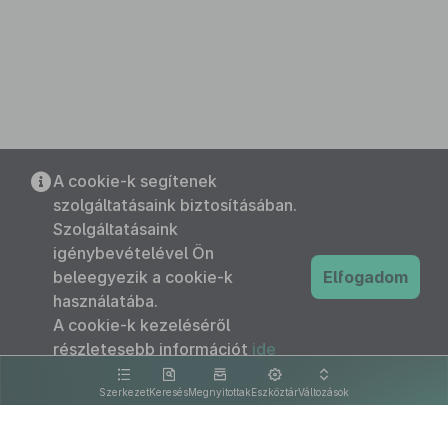
A cookie-k segítenek
szolgáltatásaink biztosításában.
Szolgáltatásaink
igénybevételével Ön
beleegyezik a cookie-k
Elfogadom
használatába.
A cookie-k kezeléséről
részletesebb információt
ide
kattintva olvashat.
Szerkezet
Keresés
Megnyitottak
Eszköztár
Változások