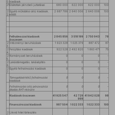
0.
kiadások
21
Ellátottak pénzbeli juttatásai
680 000
622 000
622 000
100
.
2
Egyéb működési célú kiadások,
2 687 786
2 640 006
2 640 006
100
2.
ebből
Felhalmozási kiadások
2 845 856
3 518 199
2 750 943
78
összesen
2
Intézményi beruházások
1 923 328
1 025 379
887 472
87
3.
2
Felújítási kiadások
922 528
2 492 820
1 863 471
75
4.
2
Kormányzati beruházások
0
0
0
-
5.
2
Lakástámogatás, lakásépítés
0
0
0
-
6.
2
Egyéb felhalmozási kiadások
0
0
0
-
7.
Támogatásértékű felhalmozási
0
0
0
-
kiadások
Felhalmozási célú pénzeszköz
0
0
0
-
átadás ÁHT-nkívülre
Kiadások összesen
41 925 547
42 729
41 942 028
98
999
Finanszírozási kiadások
987 504
1 022 333
1 022 333
100
2
Likvid hitel törlesztés