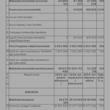
Működési bevételek összesen
44 894
47 366
47 366
100
102
527
528
Finanszírozási bevételek
0
34 829
919 805
2 641
6.
Likvid hitel felvétel
7.
Rövid lejáratú hitel felvétel
8.
Értékpapír értékesítés bevétele
9.
Egyéb finanszírozás bevételei,
0
34 829
919 805
2 641
megelőlegezések
Pénzforgalom nélküli bevételek
3 953 386
3 953 386
3 953 386
100
10
Előző évi pénzmaradvány (tartalék)
3 953 386
3 953 386
3 953 386
100
.
igénybevétele
11.
Előző évi vállalkozási maradvány
igénybevétele
Működési bevételek mindösszesen
48 847
51 354 742
52 239
102
488
719
S
Megnevezés
2024. évi
2024. évi
2024. évi
Telje
or
eredeti
módosítot
teljesítés
sítés
-
előirányza
t
adatai
%-a
sz
t
előirányzat
.
KIADÁSOK
Működési kiadások
39 079
39 211 800
39 191 085
100
691
13
Személyi jellegű kiadások
15 951 460
15 077 320
15 077 320
100
.