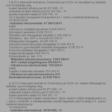
1. §
(1)
A Képviselő-testület az Önkormányzat 2024. évi bevételeit az alábbiak
szerint állapítja meg:
eredeti bevételi előirányzat 48 917 488,- Ft
módosított bevételi előirányzat 52 054 742,- Ft
bevétel teljesítési adata 52 939 719,- Ft
(2)
A bevételi összegeket forrásonként az 1. számú melléklet tartalmazza.
(3)
BEVÉTELEK
-működési célú bevételek: 47 366 528 Ft
ebből:
Intézményi működési bevételek 8 444 144 Ft
Közhatalmi bevételek 8 538 763 Ft
Működési célú támogatások bevétele 3 290 396 Ft
Működési c. tám. ÁHT-n kívülről 512 000 Ft
Költségvetési támogatás: 26 581 225 Ft
települési önkormányzatok támogatása 15 096 303 Ft
Szociális és gyermekjóléti feladatok támogatása: 8 015 152 Ft
Kulturális feladatok támogatása 2 883 030 Ft
Kiegészítő támogatás 586 740 Ft
Elszámolásból sz. bev. 0 Ft
-
Működési célú pénzmaradvány:
3 953 386 Ft
-
ÁHT-n belüli megelőlegezés
919 805 Ft
- felhalmozási célú bevételek:
700 000 Ft
ebből:
Ingatlan értékesítés bevétele 700 000 Ft
-felhalmozási célú pénzmaradvány
0 Ft
Bevételek mindösszesen:
52 939 719 Ft
2. §
(1)
A Képviselő-testület az Önkormányzat 2024. évi kiadási főösszegét az
alábbiak szerint állapítja meg:
eredeti kiadási előirányzat 48 917 488,- Ft
módosított kiadási előirányzat 52 054 742,- Ft
kiadás teljesítési adata 42 964 361,- Ft
(2)
A főösszegeket kiadás-nemenként, illetve önként vállalt feladatonként az
1. számú melléklet; a költségvetésben alkotott tagolások szerint pedig a 4. számú
melléklet tartalmazza.
(3)
KIADÁSOK
- működési célú kiadások:
39 191 085,- Ft