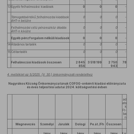
.
13
Egyéb felhalmozási kiadások
0
0
0
-
.
Támogatásértékű felhalmozási kiadások
0
0
0
-
ÁHT-n belülre
Felhalmozási célú pénzeszköz átadás
0
0
0
-
ÁHT-n kívülre
Egyéb pénzforgalom nélküli kiadások
0
0
0
-
14
Általános tartalék
0
0
0
-
.
15
Céltartalék
0
0
0
-
.
Felhalmozási kiadások összesen
2 845
3 518 199
2 750
78
856
943
4. melléklet az 5/2025. (V. 30.) önkormányzati rendelethez
Nagyrákos Község Önkormányzatának COFOG-onkénti kiadási előirányzata
és éves teljesítési adatai 2024. költségvetési évben
ad
ato
k
Ft-
ba
n
Megnevezés
Személyi
Járulék
Dologi
Pe.át./Fh
Összesen
tény
tény
tény
tény
tény
Ls