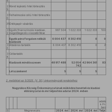
8.
2
Rövid lejáratú hitel törlesztés
9.
3
Felhalmozási célú hitel törlesztés
0.
31
Értékpapír vásárlás
.
3
Egyéb finanszírozás kiadásai,
987 504
1 022 333
1 022 333
100
2.
megelőlegezés visszatérítése
Egyéb pénzforgalom nélküli
6 004 437
8 302 410
0
0
kiadások
3
Általános tartalék
6 004 437
8 302 410
0
0
3.
3
Céltartalék
4.
Kiadások mindösszesen
48 917 488
52 054
42 964 361
83
742
Létszámkeret
5
5
5
2. melléklet az 5/2025. (V. 30.) önkormányzati rendelethez
Nagyrákos Község Önkormányzatának működési bevételi és kiadási
előirányzatai és évi teljesítési adatai 2024. évben
adato
k Ft-
ban
S
Megnevezés
2024. évi
2024. évi
2024. évi
Telje