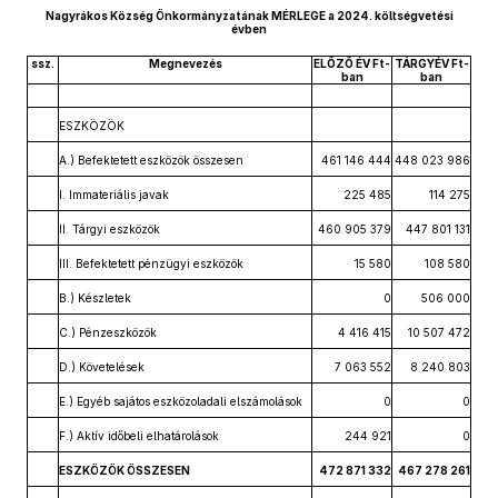
Nagyrákos Község Önkormányzatának MÉRLEGE a 2024. költségvetési
évben
ssz.
Megnevezés
ELŐZŐ ÉV Ft-
TÁRGYÉV Ft-
ban
ban
ESZKÖZÖK
A.) Befektetett eszközök összesen
461 146 444
448 023 986
I. Immateriális javak
225 485
114 275
II. Tárgyi eszközök
460 905 379
447 801 131
III. Befektetett pénzügyi eszközök
15 580
108 580
B.) Készletek
0
506 000
C.) Pénzeszközök
4 416 415
10 507 472
D.) Követelések
7 063 552
8 240 803
E.) Egyéb sajátos eszközoladali elszámolások
0
0
F.) Aktív időbeli elhatárolások
244 921
0
ESZKÖZÖK ÖSSZESEN
472 871 332
467 278 261