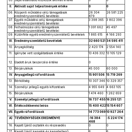
05.
Saját előállítású eszközök aktívált értéke
0
0
II.
Aktívált saját teljesítmények értéke
0
0
06.
Központi működési célú támogatások
26 304
26 581 225
eredményszemléletű bevételei
879
07.
Egyéb működési célú támogatások
3 398 365
3 802 396
eredményszemléletű bevételei
08.
Felhalmozási célú támogatások
1 091 662
45 497
eredményszemléletű bevételei
09.
Különféle egyéb eredményszemléletű bevételek
1 865 615
4 166 293
III.
Eredményszemléletű bevételek
32 660 521
34 595 411
10.
Anyagköltség
2 420 174
2 554 140
11.
Igénybe vett szolgáltatások értéke
13 436 332
13 105 129
12.
Eladott áruk beszerzési értéke
0
13.
Bérjárulékok
45 000
60 000
IV.
Anyagjellegű ráfordítások
15 901 506
15 719 269
13.
Bérköltség
10 307 346
10 329 357
14.
Személyi jellegű egyéb kifizetések
4 955 649
4 663 105
15.
Bérjárulékok
1 474 460
1 262 659
V.
Személyi jellegű ráfordítások
16 737 455
16 255 121
VI.
Értékcsökkenési leírás
15 400 422
15 154 607
VII.
Egyéb ráfordítások
14 773 069
10 927 264
A)
TEVÉKENYSÉGEK EREDMÉNYE
-16 384
-5 224 174
468
16.
Kapott (járó) osztalék és részesedés
0
0
17.
Kapott (járó) kamatok és kamatjellegű
6
6