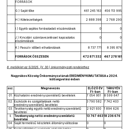
FORRÁSOK
G.) Saját tőke
461 245 163
456 113 995
H.) Kötelezettségek
2 888 398
2 768 290
I.) Egyéb sajátos forrásoladali elszámolások
0
0
J.) Kincstári számlavezetéssel kapcsolatos
0
0
elszámolások
K.) Passzív időbeli elhatárolások
8 737 771
8 395 876
FORRÁSOK ÖSSZESEN
472 871 332
467 278 161
8. melléklet az 5/2025. (V. 30.) önkormányzati rendelethez
Nagyrákos Község Önkormányzatának EREDMÉNYKIMUTATÁSA a 2024.
költségvetési évben
ssz.
Megnevezés
ELŐZŐ ÉV
TÁRGYÉV
Ft-ban
Ft-ban
01.
Közhatalmi eredményszemléletű bevételek
7 054 951
8 599 647
02.
Eszközök és szolgáltatások nettó
3 790 582
7 742 403
eredményszemléletű bevételei
03.
Tevékenység egyéb nettó eredményszemléletű
2 921 930
1 894 626
bevételei
I.
Tevékenység nettó eredményszemléletű
13 767 463
18 236 676
bevételei
04.
Saját termelésű készletek állományváltozása
0
0