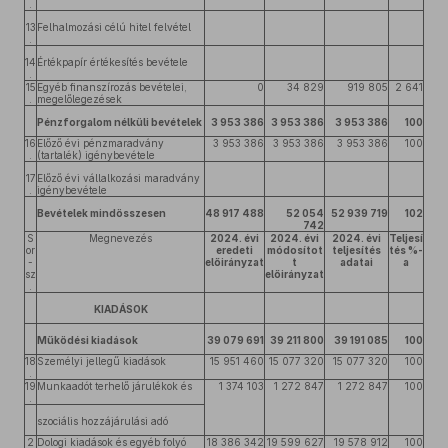
.
13
Felhalmozási célú hitel felvétel
.
14
Értékpapír értékesítés bevétele
.
15
Egyéb finanszírozás bevételei,
0
34 829
919 805
2 641
.
megelőlegezések
Pénzforgalom nélküli bevételek
3 953 386
3 953 386
3 953 386
100
16
Előző évi pénzmaradvány
3 953 386
3 953 386
3 953 386
100
.
(tartalék) igénybevétele
17
Előző évi vállalkozási maradvány
.
igénybevétele
Bevételek mindösszesen
48 917 488
52 054
52 939 719
102
742
S
Megnevezés
2024. évi
2024. évi
2024. évi
Teljesí
or
eredeti
módosítot
teljesítés
tés %-
-
előirányzat
t
adatai
a
sz
előirányzat
.
KIADÁSOK
Működési kiadások
39 079 691
39 211 800
39 191 085
100
18
Személyi jellegű kiadások
15 951 460
15 077 320
15 077 320
100
.
19
Munkaadót terhelő járulékok és
1 374 103
1 272 847
1 272 847
100
.
szociális hozzájárulási adó
2
Dologi kiadások és egyéb folyó
18 386 342
19 599 627
19 578 912
100