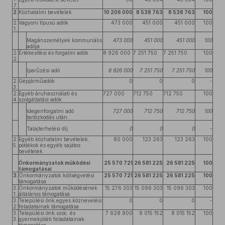
7.
2.
Közhatalmi bevételek
10 206 000
8 538 763
8 538 763
100
2.
Vagyoni típusú adók
473 000
451 000
451 000
100
1.
Magánszemélyek kommunális
473 000
451 000
451 000
100
adója
2.
Értékesítési és forgalmi adók
8 926 000
7 251 750
7 251 750
100
2.
Iparűzési adó
8 926 000
7 251 750
7 251 750
100
2.
Gépjárműadók
0
0
0
-
3.
2.
Egyéb áruhasználati és
727 000
712 750
712 750
100
4.
szolgáltatási adók
Idegenforgalmi adó
727 000
712 750
712 750
100
tartózkodás után
Talajterhelési díj
0
0
0
-
2.
Egyéb közhatalmi bevételek,
80 000
123 263
123 263
100
5.
pótlékok és egyéb sajátos
bevételek
Önkormányzatok működési
25 570 721
26 581 225
26 581 225
100
támogatásai
3.
Önkormányzatok költségvetési
25 570 721
26 581 225
26 581 225
100
támogatása
3.
Önkormányzatok működésének
15 276 303
15 096 303
15 096 303
100
1.
általános támogatása
3.
Települési önk.egyes köznevelési
0
0
0
-
2.
feladatainak támogatása
3.
Települési önk.szoc. és
7 628 800
8 015 152
8 015 152
100
3.
gyermekjóléti feladatainak