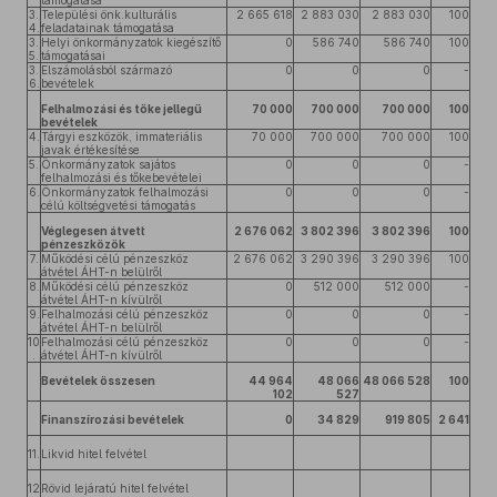
támogatása
3.
Települési önk.kulturális
2 665 618
2 883 030
2 883 030
100
4.
feladatainak támogatása
3.
Helyi önkormányzatok kiegészítő
0
586 740
586 740
100
5.
támogatásai
3.
Elszámolásból származó
0
0
0
-
6.
bevételek
Felhalmozási és tőke jellegű
70 000
700 000
700 000
100
bevételek
4.
Tárgyi eszközök, immateriális
70 000
700 000
700 000
100
javak értékesítése
5.
Önkormányzatok sajátos
0
0
0
-
felhalmozási és tőkebevételei
6.
Önkormányzatok felhalmozási
0
0
0
-
célú költségvetési támogatás
Véglegesen átvett
2 676 062
3 802 396
3 802 396
100
pénzeszközök
7.
Működési célú pénzeszköz
2 676 062
3 290 396
3 290 396
100
átvétel ÁHT-n belülről
8.
Működési célú pénzeszköz
0
512 000
512 000
-
átvétel ÁHT-n kívülről
9.
Felhalmozási célú pénzeszköz
0
0
0
-
átvétel ÁHT-n belülről
10
Felhalmozási célú pénzeszköz
0
0
0
-
.
átvétel ÁHT-n kívülről
Bevételek összesen
44 964
48 066
48 066 528
100
102
527
Finanszírozási bevételek
0
34 829
919 805
2 641
11.
Likvid hitel felvétel
12
Rövid lejáratú hitel felvétel