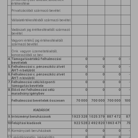
értékesítése
Privatizációból származó bevétel
Vállalatértékesítésből származó bevétel
Vadászati jog érétkesítéséből származó
bevétel
Vagyoni értékű jog értékesítéséből
származó bevétel
Önk. vagyon üzemeltetéséből,
koncesszióból sz.bev.
4.
Támogatásértékű felhalmozási
0
0
0
-
bevételek
5.
Felhalmozási c. pénzeszköz átvét
0
0
0
-
ÁHT-n belülről
6.
Felhalmozási c. pénzeszköz átvét
0
0
0
-
ÁHT-n kívülről
7.
Felhalmozási célú központi
0
0
0
-
támogatás bevétele
8.
Előző évi felhalmozási célú
0
0
0
-
maradvány igénybev
Felhalmozási bevételek összesen
70 000
700 000
700 000
100
KIADÁSOK
9.
Intézményi beruházások
1 923 328
1 025 379
887 472
87
10
Felújítási kiadások
922 528
2 492 820
1 863 471
75
.
11.
Kormányzati beruházások
0
0
0
-
12
Lakástámogatás, lakásépítés
0
0
0
-