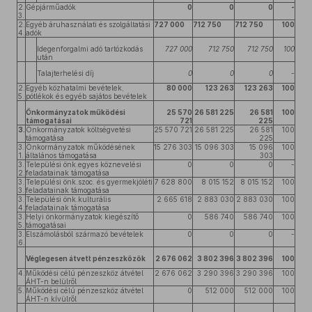
2.
Gépjárműadók
0
0
0
-
3.
2.
Egyéb áruhasználati és szolgáltatási
727 000
712 750
712 750
100
4.
adók
Idegenforgalmi adó tartózkodás
727 000
712 750
712 750
100
után
Talajterhelési díj
0
0
0
-
2.
Egyéb közhatalmi bevételek,
80 000
123 263
123 263
100
5.
pótlékok és egyéb sajátos bevételek
Önkormányzatok működési
25 570
26 581 225
26 581
100
támogatásai
721
225
3.
Önkormányzatok költségvetési
25 570 721
26 581 225
26 581
100
támogatása
225
3.
Önkormányzatok működésének
15 276 303
15 096 303
15 096
100
1.
általános támogatása
303
3.
Települési önk.egyes köznevelési
0
0
0
-
2.
feladatainak támogatása
3.
Települési önk.szoc. és gyermekjóléti
7 628 800
8 015 152
8 015 152
100
3.
feladatainak támogatása
3.
Települési önk.kulturális
2 665 618
2 883 030
2 883 030
100
4.
feladatainak támogatása
3.
Helyi önkormányzatok kiegészítő
0
586 740
586 740
100
5.
támogatásai
3.
Elszámolásból származó bevételek
0
0
0
-
6.
Véglegesen átvett pénzeszközök
2 676 062
3 802 396
3 802 396
100
4.
Működési célú pénzeszköz átvétel
2 676 062
3 290 396
3 290 396
100
ÁHT-n belülről
5.
Működési célú pénzeszköz átvétel
0
512 000
512 000
100
ÁHT-n kívülről