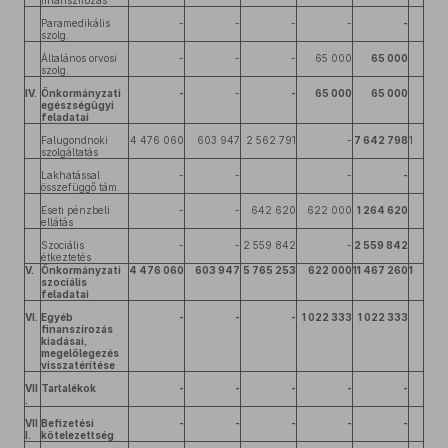
finanszírozás
Paramedikális
-
-
-
-
-
szolg.
Általános orvosi
-
-
-
65 000
65 000
szolg.
IV.
Önkormányzati
-
-
-
65 000
65 000
egészségügyi
feladatai
Falugondnoki
4 476 060
603 947
2 562 791
-
7 642 798
1
szolgáltatás
Lakhatással
-
-
-
-
összefüggő tám.
Eseti pénzbeli
-
-
642 620
622 000
1 264 620
ellátás
Szociális
-
-
2 559 842
-
2 559 842
étkeztetés
V.
Önkormányzati
4 476 060
603 947
5 765 253
622 000
11 467 260
1
szociális
feladatai
VI.
Egyéb
-
-
-
1 022 333
1 022 333
finanszírozás
kiadásai,
megelőlegezés
visszatérítése
VII
Tartalékok
-
-
-
-
-
.
VII
Befizetési
-
-
-
-
-
I.
kötelezettség