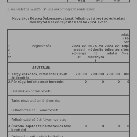
632
543
418
3. melléklet az 5/2025. (V. 30.) önkormányzati rendelethez
Nagyrákos Község Önkormányzatának felhalmozási bevételi és kiadási
előirányzatai és évi teljesítési adatai 2024. évben
adato
k Ft-
ban
S
Megnevezés
2024. évi
2024. évi
2024. évi
Telje
or
eredeti
módosíto
teljesítés
sítés
-
előirányz
tt
adatai
%-a
sz
at
előirányza
.
t
BEVÉTELEK
1.
Tárgyi eszközök, immateriális javak
70 000
700 000
700 000
100
értékesítés
2.
Pénzügyi befektetések bevételei
0
0
0
0
Osztalék-és hozambevétel
Tartós részesedések értékesítése
Felhalmozási célú kamatbevétel
Felhalmozási célú árfolyamnyereség
3.
Önkorm. sajátos felhalmozási és tőke
0
0
0
0
bevételei
Önkormányzati lakások,lakótelkek