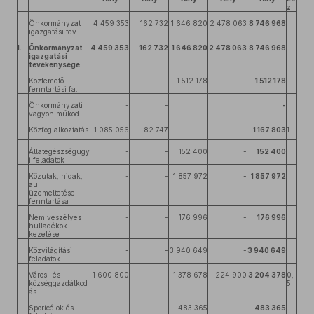
z
Önkormányzat
4 459 353
162 732
1 646 820
2 478 063
8 746 968
igazgatási tev.
I.
Önkormányzat
4 459 353
162 732
1 646 820
2 478 063
8 746 968
igazgatási
tevékenysége
Köztemető
-
-
1 512 178
1 512 178
fenntartási fa.
Önkormányzati
-
-
-
vagyon működ.
Közfoglalkoztatás
1 085 056
82 747
-
-
1 167 803
1
Állategészségügy
-
-
152 400
-
152 400
i feladatok
Közutak, hidak,
-
-
1 857 972
-
1 857 972
au.,
üzemeltetése
fenntartása
Nem veszélyes
-
-
176 996
-
176 996
hulladékok
kezelése
Közvilágítási
-
-
3 940 649
-
3 940 649
feladatok
Város- és
1 600 800
-
1 378 678
224 900
3 204 378
0,
községgazdálkod
5
ás
Sportcélok és
-
-
483 365
483 365