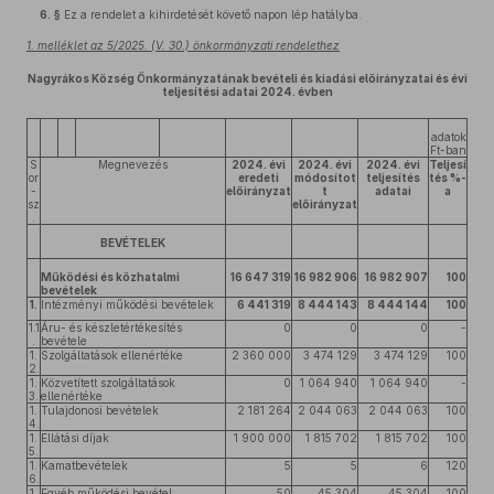
6. §
Ez a rendelet a kihirdetését követő napon lép hatályba.
1. melléklet az 5/2025. (V. 30.) önkormányzati rendelethez
Nagyrákos Község Önkormányzatának bevételi és kiadási előirányzatai és évi
teljesítési adatai 2024. évben
adatok
Ft-ban
S
Megnevezés
2024. évi
2024. évi
2024. évi
Teljesí
or
eredeti
módosítot
teljesítés
tés %-
-
előirányzat
t
adatai
a
sz
előirányzat
.
BEVÉTELEK
Működési és közhatalmi
16 647 319
16 982 906
16 982 907
100
bevételek
1.
Intézményi működési bevételek
6 441 319
8 444 143
8 444 144
100
1.1
Áru- és készletértékesítés
0
0
0
-
.
bevétele
1.
Szolgáltatások ellenértéke
2 360 000
3 474 129
3 474 129
100
2.
1.
Közvetített szolgáltatások
0
1 064 940
1 064 940
-
3.
ellenértéke
1.
Tulajdonosi bevételek
2 181 264
2 044 063
2 044 063
100
4.
1.
Ellátási díjak
1 900 000
1 815 702
1 815 702
100
5.
1.
Kamatbevételek
5
5
6
120
6.
1.
Egyéb működési bevétel
50
45 304
45 304
100