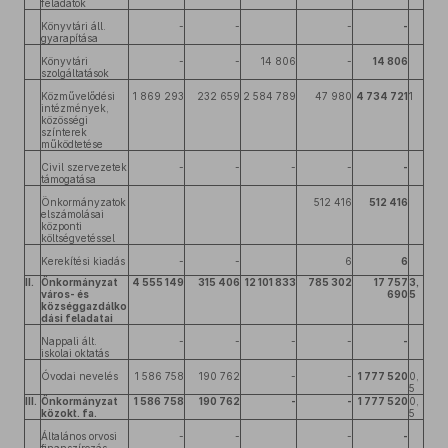
feladatok
Könyvtári áll.
-
-
-
-
gyarapítása
Könyvtári
-
-
14 806
-
14 806
szolgáltatások
Közművelődési
1 869 293
232 659
2 584 789
47 980
4 734 721
1
intézmények,
közösségi
színterek
működtetése
Civil szervezetek
-
-
-
-
-
támogatása
Önkormányzatok
512 416
512 416
elszámolásai
központi
költségvetéssel
Kerekítési kiadás
-
-
6
6
II.
Önkormányzat
4 555 149
315 406
12 101 833
785 302
17 757
3,
város- és
690
5
községgazdálko
dási feladatai
Nappali ált.
-
-
-
-
-
iskolai oktatás
Óvodai nevelés
1 586 758
190 762
-
-
1 777 520
0,
5
III.
Önkormányzat
1 586 758
190 762
-
-
1 777 520
0,
közokt. fa.
5
Általános orvosi
-
-
-
-