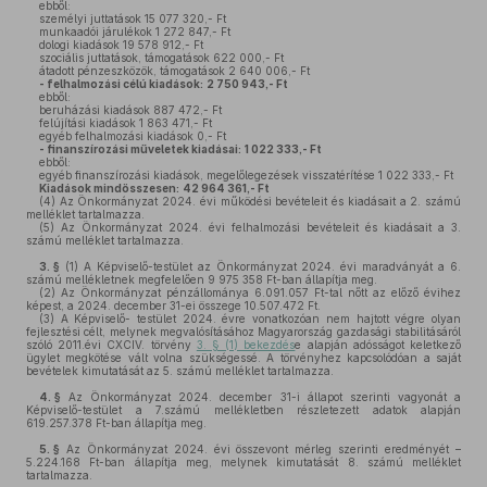
ebből:
személyi juttatások 15 077 320,- Ft
munkaadói járulékok 1 272 847,- Ft
dologi kiadások 19 578 912,- Ft
szociális juttatások, támogatások 622 000,- Ft
átadott pénzeszközök, támogatások 2 640 006,- Ft
- felhalmozási célú kiadások:
2 750 943,- Ft
ebből:
beruházási kiadások 887 472,- Ft
felújítási kiadások 1 863 471,- Ft
egyéb felhalmozási kiadások 0,- Ft
- finanszírozási műveletek kiadásai:
1 022 333,- Ft
ebből:
egyéb finanszírozási kiadások, megelőlegezések visszatérítése 1 022 333,- Ft
Kiadások mindösszesen:
42 964 361,- Ft
(4)
Az Önkormányzat 2024. évi működési bevételeit és kiadásait a 2. számú
melléklet tartalmazza.
(5)
Az Önkormányzat 2024. évi felhalmozási bevételeit és kiadásait a 3.
számú melléklet tartalmazza.
3. §
(1)
A Képviselő-testület az Önkormányzat 2024. évi maradványát a 6.
számú mellékletnek megfelelően 9 975 358 Ft-ban állapítja meg.
(2)
Az Önkormányzat pénzállománya 6.091.057 Ft-tal nőtt az előző évihez
képest, a 2024. december 31-ei összege 10.507.472 Ft.
(3)
A Képviselő- testület 2024. évre vonatkozóan nem hajtott végre olyan
fejlesztési célt, melynek megvalósításához Magyarország gazdasági stabilitásáról
szóló 2011.évi CXCIV. törvény
3. § (1) bekezdés
e alapján adósságot keletkező
ügylet megkötése vált volna szükségessé. A törvényhez kapcsolódóan a saját
bevételek kimutatását az 5. számú melléklet tartalmazza.
4. §
Az Önkormányzat 2024. december 31-i állapot szerinti vagyonát a
Képviselő-testület a 7.számú mellékletben részletezett adatok alapján
619.257.378 Ft-ban állapítja meg.
5. §
Az Önkormányzat 2024. évi összevont mérleg szerinti eredményét –
5.224.168 Ft-ban állapítja meg, melynek kimutatását 8. számú melléklet
tartalmazza.