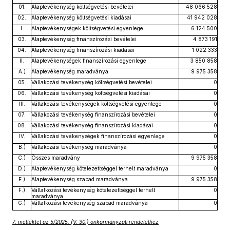
01.
Alaptevékenység költségvetési bevételei
48 066 528
02.
Alaptevékenység költségvetési kiadásai
41 942 028
I.
Alaptevékenységek költségvetési egyenlege
6 124 500
03.
Alaptevékenység finanszírozási bevételei
4 873 191
04.
Alaptevékenység finanszírozási kiadásai
1 022 333
II.
Alaptevékenységek finanszírozási egyenlege
3 850 858
A.)
Alaptevékenység maradványa
9 975 358
05.
Vállakozási tevékenység költségvetési bevételei
0
06.
Vállakozási tevékenység költségvetési kiadásai
0
III.
Vállakozási tevékenységek költségvetési egyenlege
0
07.
Vállakozási tevékenység finanszírozási bevételei
0
08.
Vállakozási tevékenység finanszírozási kiadásai
0
IV.
Vállakozási tevékenységek finanszírozási egyenlege
0
B.)
Vállakozási tevékenység maradványa
0
C.)
Összes maradvány
9 975 358
D.)
Alaptevékenység kötelezettséggel terhelt maradványa
0
E.)
Alaptevékenység szabad maradványa
9 975 358
F.)
Vállalkozási tevékenység kötelezettséggel terhelt
0
maradványa
G.)
Vállalkozási tevékenység szabad maradványa
0
7. melléklet az 5/2025. (V. 30.) önkormányzati rendelethez