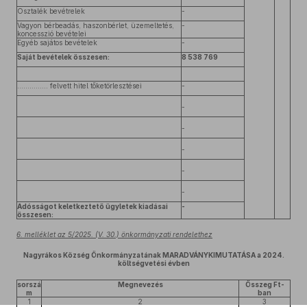
Osztalék bevétrelek
-
Vagyon bérbeadás, haszonbérlet, üzemeltetés,
-
koncesszió bevételei
Egyéb sajátos bevételek
-
Saját bevételek összesen:
8 538 769
…………... felvett hitel tőketörlesztései
-
-
-
-
-
-
Adósságot keletkeztető ügyletek kiadásai
-
összesen:
6. melléklet az 5/2025. (V. 30.) önkormányzati rendelethez
Nagyrákos Község Önkormányzatának MARADVÁNYKIMUTATÁSA a 2024.
költségvetési évben
sorszá
Megnevezés
Összeg Ft-
m
ban
1
2
3