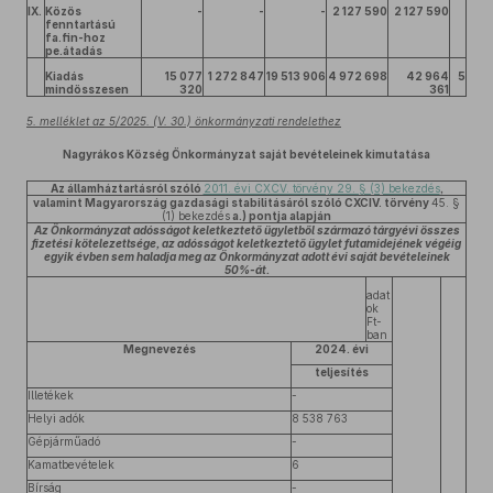
IX.
Közös
-
-
-
2 127 590
2 127 590
fenntartású
fa.fin-hoz
pe.átadás
Kiadás
15 077
1 272 847
19 513 906
4 972 698
42 964
5
mindösszesen
320
361
5. melléklet az 5/2025. (V. 30.) önkormányzati rendelethez
Nagyrákos Község Önkormányzat saját bevételeinek kimutatása
Az államháztartásról szóló
2011. évi CXCV. törvény 29. § (3) bekezdés
,
valamint Magyarország gazdasági stabilitásáról szóló CXCIV. törvény
45. §
(1) bekezdés
a.) pontja alapján
Az Önkormányzat adósságot keletkeztető ügyletből származó tárgyévi összes
fizetési kötelezettsége, az adósságot keletkeztető ügylet futamidejének végéig
egyik évben sem haladja meg az Önkormányzat adott évi saját bevételeinek
50%-át.
adat
ok
Ft-
ban
Megnevezés
2024. évi
teljesítés
Illetékek
-
Helyi adók
8 538 763
Gépjárműadó
-
Kamatbevételek
6
Bírság
-