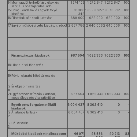
14
Munkaadót terhelő járulékok és
1 374 103
1 272 847
1 272 847
100
.
szociális hozzájárulási adó
15
Dologi kiadások és egyéb folyó
18 386
19 599 627
19 578 912
100
.
kiadások
342
16
Ellátottak pénzbeli juttatásai
680 000
622 000
622 000
100
.
17
Egyéb működési célú kiadások, ebből
2 687 786
2 640 006
2 640 006
100
.
Finanszírozási kiadások
987 504
1 022 333
1 022 333
100
18
Likvid hitel törlesztés
.
19
Rövid lejáratú hitel törlesztés
.
2
Értékpapír vásárlás
0.
21
Egyéb finanszírozás kiadásai,
987 504
1 022 333
1 022 333
100
megelőlegezés visszatérítése
Egyéb pénzforgalom nélküli
6 004 437
8 302 410
0
-
kiadások
2
Általános tartalék
6 004 437
8 302 410
0
-
2.
2
Céltartalék
3.
Működési kiadások mindösszesen
46 071
48 536
40 213
83