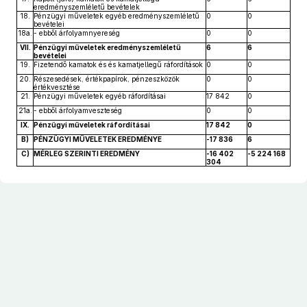
eredményszemléletű bevételek
18.
Pénzügyi műveletek egyéb eredményszemléletű
0
0
bevételei
18a.
- ebből árfolyamnyereség
0
0
VII.
Pénzügyi műveletek eredményszemléletű
6
6
bevételei
19.
Fizetendő kamatok és és kamatjellegű ráfordítások
0
0
20.
Részesedések, értékpapírok, pénzeszközök
0
0
értékvesztése
21.
Pénzügyi műveletek egyéb ráfordításai
17 842
0
21a.
- ebből árfolyamveszteség
0
0
IX.
Pénzügyi műveletek ráfordításai
17 842
0
B)
PÉNZÜGYI MŰVELETEK EREDMÉNYE
-17 836
6
C)
MÉRLEG SZERINTI EREDMÉNY
-16 402
-5 224 168
304