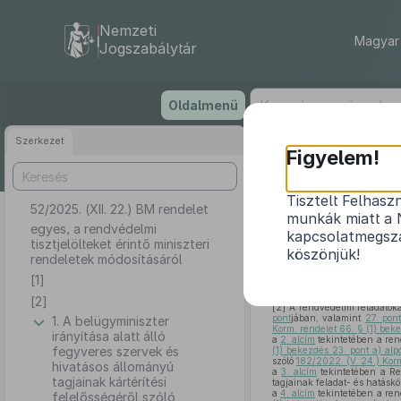
Nemzeti
Magyar 
Jogszabálytár
Ugrás
Oldalmenü
a
tartalomra
Szerkezet
Figyelem!
Tisztelt Felhasz
52/2025. (XII. 22.) BM rendelet
egyes, a rendv
munkák miatt a 
egyes, a rendvédelmi
kapcsolatmegsza
tisztjelölteket érintő miniszteri
köszönjük!
rendeletek módosításáról
[1]
[1]
A szabályozás célja a ren
szabályozással való összhang
[2]
[2]
A rendvédelmi feladatokat
pont
jában, valamint
27. pont
1. A belügyminiszter
Korm. rendelet 66. § (1) beke
irányítása alatt álló
a
2. alcím
tekintetében a rend
fegyveres szervek és
(1) bekezdés 23. pont a) alp
szóló
182/2022. (V. 24.) Korm
hivatásos állományú
a
3. alcím
tekintetében a Re
tagjainak kártérítési
tagjainak feladat- és hatáskö
a
4. alcím
tekintetében a rend
felelősségéről szóló