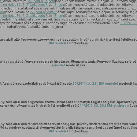
nt
jában, valamint
27. pont a) alpont
jában kapott felhatalmazás alapján, a Kormány tagjai
. rendelet 66. § (1) bekezdés 7.
és
16. pont
jában meghatározott feladatkörömben eljárva,
ndvédelmi feladatokat ellátó szervek hivatásos állományának szolgálati jogviszonyáról szó
pont
jában, valamint
27. pont a) alpont
jában kapott felhatalmazás alapján, a Kormány tagja
. rendelet 66. § (1) bekezdés 7.
és
16. pont
jában meghatározott feladatkörömben eljárva,
védelmi feladatokat ellátó szervek hivatásos állományának szolgálati jogviszonyáról szól
apott felhatalmazás alapján, a Kormány tagjainak feladat- és hatásköréről szóló
182/2022. 
an meghatározott feladatkörömben eljárva
ása alatt álló fegyveres szervek és hivatásos állományú tagjainak kártérítési felelőssé
BM rendelet
módosítása
yítása alatt álló fegyveres szervek hivatásos állományú tagjai Fegyelmi Szabályzatáról
rendelet
módosítása
3.
A rendőrség szolgálati szabályzatáról szóló
30/2011. (IX. 22.) BM rendelet
módosítás
ányítása alatt álló fegyveres szervek hivatásos állományú tagjai szolgálati igazolvány
sának és nyilvántartásának eljárási rendjéről szóló
14/2012. (III. 30.) BM rendelet
módos
nyítása alatt álló rendvédelmi szervek szolgálati jelvényeinek rendszeresítésével, vala
lló személyek szolgálati jelvénnyel történő ellátásának rendjével összefüggő szabály
BM rendelet
módosítása