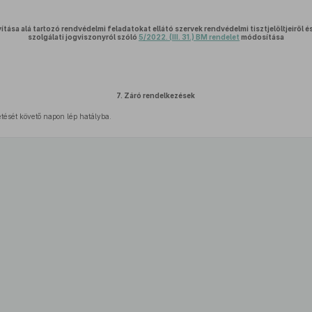
tása alá tartozó rendvédelmi feladatokat ellátó szervek rendvédelmi tisztjelöltjeiről és
szolgálati jogviszonyról szóló
5/2022. (III. 31.) BM rendelet
módosítása
7.
Záró rendelkezések
etését követő napon lép hatályba.