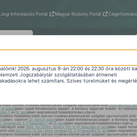
Jogi Információs Portál
Magyar Közlöny Portál
Céginformáció
52/2025. (XII. 22.) BM rendelet
nálóink! 2026. augusztus 8-án 22:00 és 22:30 óra között ka
édelmi tisztjelölteket érintő miniszteri rendelete
Nemzeti Jogszabálytár szolgáltatásában átmeneti
Hatályos: 2025. 12. 24. – 2025. 12. 24.
kadásokra lehet számítani. Szíves türelmüket és megért
dvédelmi tisztjelölti szerződéses jogviszony létrehozásával összefüggésben a miniszt
jának biztosítása.
 ellátó szervek hivatásos állományának szolgálati jogviszonyáról szóló
2015. évi XLII. tö
 a) alpont
jában kapott felhatalmazás alapján, a Kormány tagjainak feladat- és hatáskör
zdés 7.
és
16. pont
jában meghatározott feladatkörömben eljárva,
védelmi feladatokat ellátó szervek hivatásos állományának szolgálati jogviszonyáról szól
ont
jában, valamint
27. pont a) alpont
jában kapott felhatalmazás alapján, a Kormány tagja
. rendelet 66. § (1) bekezdés 7.
és
16. pont
jában meghatározott feladatkörömben eljárva,
ndőrségről szóló
1994. évi XXXIV. törvény 101. § (1) bekezdés e) pont
jában kapott felh
réről szóló
182/2022. (V. 24.) Korm. rendelet 66. § (1) bekezdés 16. pont
jában meghatározot
védelmi feladatokat ellátó szervek hivatásos állományának szolgálati jogviszonyáról szól