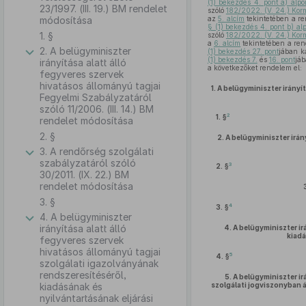
(1) bekezdés 4. pont a) alpo
23/1997. (III. 19.) BM rendelet
szóló
182/2022. (V. 24.) Korm
módosítása
az
5. alcím
tekintetében a re
§ (1) bekezdés 4. pont b) al
1. §
szóló
182/2022. (V. 24.) Korm
a
6. alcím
tekintetében a rend
2. A belügyminiszter
(1) bekezdés 27. pont
jában k
(1) bekezdés 7.
és
16. pont
jáb
irányítása alatt álló
a következőket rendelem el:
fegyveres szervek
hivatásos állományú tagjai
1.
A belügyminiszter irányít
Fegyelmi Szabályzatáról
szóló 11/2006. (III. 14.) BM
2
1. §
rendelet módosítása
2. §
2.
A belügyminiszter irán
3. A rendőrség szolgálati
szabályzatáról szóló
3
2. §
30/2011. (IX. 22.) BM
rendelet módosítása
3. §
4
3. §
4. A belügyminiszter
irányítása alatt álló
4.
A belügyminiszter ir
kiadá
fegyveres szervek
hivatásos állományú tagjai
5
4. §
szolgálati igazolványának
rendszeresítéséről,
5.
A belügyminiszter irá
kiadásának és
szolgálati jogviszonyban á
nyilvántartásának eljárási