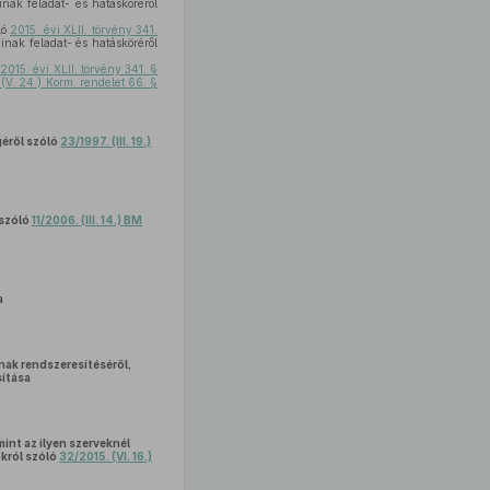
nak feladat- és hatásköréről
ló
2015. évi XLII. törvény 341.
inak feladat- és hatásköréről
ó
2015. évi XLII. törvény 341. §
(V. 24.) Korm. rendelet 66. §
géről szóló
23/1997. (III. 19.)
 szóló
11/2006. (III. 14.) BM
a
ának rendszeresítéséről,
ítása
mint az ilyen szerveknél
okról szóló
32/2015. (VI. 16.)