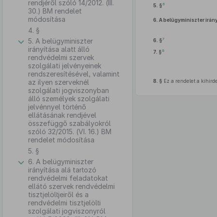
rendjéről szóló 14/2012. (III.
6
5. §
30.) BM rendelet
módosítása
6.
A belügyminiszter irányí
4. §
7
5. A belügyminiszter
6. §
irányítása alatt álló
8
7. §
rendvédelmi szervek
szolgálati jelvényeinek
rendszeresítésével, valamint
az ilyen szerveknél
8. §
Ez a rendelet a kihird
szolgálati jogviszonyban
álló személyek szolgálati
jelvénnyel történő
ellátásának rendjével
összefüggő szabályokról
szóló 32/2015. (VI. 16.) BM
rendelet módosítása
5. §
6. A belügyminiszter
irányítása alá tartozó
rendvédelmi feladatokat
ellátó szervek rendvédelmi
tisztjelöltjeiről és a
rendvédelmi tisztjelölti
szolgálati jogviszonyról