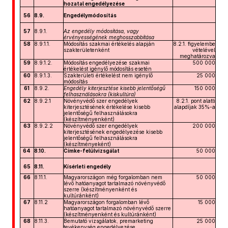
hozatal engedélyezése
56
8.9.
Engedélymódosítás
57
8.9.1.
Az engedély módosítása, vagy
érvényességének meghosszabbítása
58
8.9.1.1.
Módosítás szakmai értékelés alapján
8.2.1. figyelembe
szakterületenként
vételével
meghatározva
59
8.9.1.2.
Módosítás engedélyezése szakmai
500 000
értékelést igénylő módosítás esetén
60
8.9.1.3.
Szakterületi értékelést nem igénylő
25 000
módosítás
61
8.9.2.
Engedély kiterjesztése kisebb jelentőségű
150 000
felhasználásokra (kiskultúra)
62
8.9.2.1
Növényvédő szer engedélyek
8.2.1. pont alatti
kiterjesztésének értékelése kisebb
alapdíjak 35%-a
jelentőségű felhasználásokra
(készítményenként)
63
8.9.2.2
Növényvédő szer engedélyek
200 000
kiterjesztésének engedélyezése kisebb
jelentőségű felhasználásokra
(készítményeként)
64
8.10.
Címke-felülvizsgálat
50 000
65
8.11.
Kísérleti engedély
66
8.11.1.
Magyarországon még forgalomban nem
50 000
lévő hatóanyagot tartalmazó növényvédő
szerre (készítményenként és
kultúránként)
67
8.11.2
Magyarországon forgalomban lévő
15 000
hatóanyagot tartalmazó növényvédő szerre
(készítményenként és kultúránként)
68
8.11.3.
Bemutató vizsgálatok, premarketing
25 000
tevékenység engedélyezése