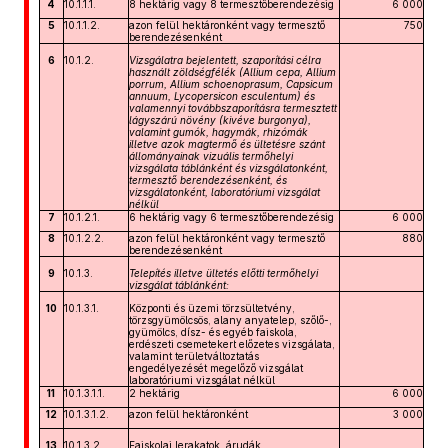
4
10.1.1.1.
8 hektárig vagy 8 termesztőberendezésig
6 000
5
10.1.1.2.
azon felül hektáronként vagy termesztő
750
berendezésenként
6
10.1.2.
Vizsgálatra bejelentett, szaporítási célra
használt zöldségfélék
(Allium
cepa, Allium
porrum, Allium
schoenoprasum, Capsicum
annuum, Lycopersicon
esculentum) és
valamennyi továbbszaporításra termesztett
lágyszárú növény
(kivéve burgonya),
valamint
gumók, hagymák, rhizómák
illetve azok
magtermő és ültetésre szánt
állományainak
vizuális termőhelyi
vizsgálata táblánként és vizsgálatonként,
termesztő berendezésenként, és
vizsgálatonként, laboratóriumi vizsgálat
nélkül
7
10.1.2.1.
6 hektárig vagy 6 termesztőberendezésig
6 000
8
10.1.2.2.
azon felül hektáronként vagy termesztő
880
berendezésenként
9
10.1.3.
Telepítés illetve ültetés előtti termőhelyi
vizsgálat táblánként:
10
10.1.3.1.
Központi és üzemi törzsültetvény,
törzsgyümölcsös, alany anyatelep, szőlő-,
gyümölcs, dísz- és egyéb faiskola,
erdészeti csemetekert előzetes vizsgálata,
valamint területváltoztatás
engedélyezését megelőző vizsgálat
laboratóriumi vizsgálat nélkül
11
10.1.3.1.1.
2 hektárig
6 000
12
10.1.3.1.2.
azon felül hektáronként
3 000
13
10.1.3.2.
Faiskolai lerakatok, árudák,