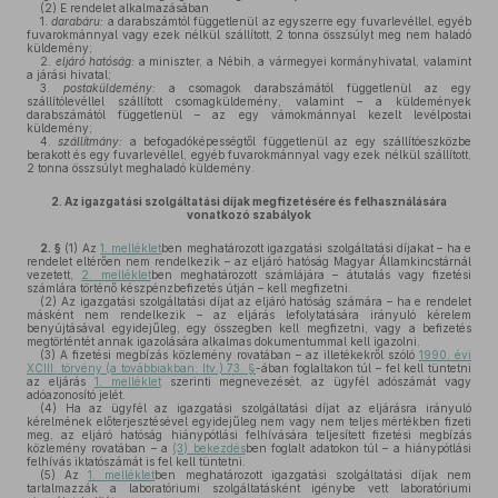
(2)
E rendelet alkalmazásában
1.
darabáru:
a darabszámtól függetlenül az egyszerre egy fuvarlevéllel, egyéb
fuvarokmánnyal vagy ezek nélkül szállított, 2 tonna összsúlyt meg nem haladó
küldemény;
2.
eljáró hatóság:
a miniszter, a Nébih, a vármegyei kormányhivatal, valamint
a járási hivatal;
3.
postaküldemény:
a csomagok darabszámától függetlenül az egy
szállítólevéllel szállított csomagküldemény, valamint – a küldemények
darabszámától függetlenül – az egy vámokmánnyal kezelt levélpostai
küldemény;
4.
szállítmány:
a befogadóképességtől függetlenül az egy szállítóeszközbe
berakott és egy fuvarlevéllel, egyéb fuvarokmánnyal vagy ezek nélkül szállított,
2 tonna összsúlyt meghaladó küldemény.
2.
Az igazgatási szolgáltatási díjak megfizetésére és felhasználására
vonatkozó szabályok
2. §
(1)
Az
1. melléklet
ben meghatározott igazgatási szolgáltatási díjakat – ha e
rendelet eltérően nem rendelkezik – az eljáró hatóság Magyar Államkincstárnál
vezetett,
2. melléklet
ben meghatározott számlájára – átutalás vagy fizetési
számlára történő készpénzbefizetés útján – kell megfizetni.
(2)
Az igazgatási szolgáltatási díjat az eljáró hatóság számára – ha e rendelet
másként nem rendelkezik – az eljárás lefolytatására irányuló kérelem
benyújtásával egyidejűleg, egy összegben kell megfizetni, vagy a befizetés
megtörténtét annak igazolására alkalmas dokumentummal kell igazolni.
(3)
A fizetési megbízás közlemény rovatában – az illetékekről szóló
1990. évi
XCIII. törvény (a továbbiakban: Itv.) 73. §
-ában foglaltakon túl – fel kell tüntetni
az eljárás
1. melléklet
szerinti megnevezését, az ügyfél adószámát vagy
adóazonosító jelét.
(4)
Ha az ügyfél az igazgatási szolgáltatási díjat az eljárásra irányuló
kérelmének előterjesztésével egyidejűleg nem vagy nem teljes mértékben fizeti
meg, az eljáró hatóság hiánypótlási felhívására teljesített fizetési megbízás
közlemény rovatában – a
(3) bekezdés
ben foglalt adatokon túl – a hiánypótlási
felhívás iktatószámát is fel kell tüntetni.
(5)
Az
1. melléklet
ben meghatározott igazgatási szolgáltatási díjak nem
tartalmazzák a laboratóriumi szolgáltatásként igénybe vett laboratóriumi