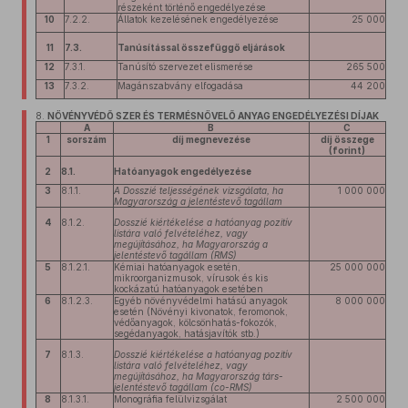
részeként történő engedélyezése
10
7.2.2.
Állatok kezelésének engedélyezése
25 000
11
7.3.
Tanúsítással összefüggő eljárások
12
7.3.1.
Tanúsító szervezet elismerése
265 500
13
7.3.2.
Magánszabvány elfogadása
44 200
8.
NÖVÉNYVÉDŐ SZER ÉS TERMÉSNÖVELŐ ANYAG ENGEDÉLYEZÉSI DÍJAK
A
B
C
1
sorszám
díj megnevezése
díj összege
(forint)
2
8.1.
Hatóanyagok engedélyezése
3
8.1.1.
A Dosszié teljességének vizsgálata, ha
1 000 000
Magyarország a jelentéstevő tagállam
4
8.1.2.
Dosszié kiértékelése a hatóanyag pozitív
listára való felvételéhez, vagy
megújításához, ha Magyarország a
jelentéstevő tagállam (RMS)
5
8.1.2.1.
Kémiai hatóanyagok esetén,
25 000 000
mikroorganizmusok, vírusok és kis
kockázatú hatóanyagok esetében
6
8.1.2.3.
Egyéb növényvédelmi hatású anyagok
8 000 000
esetén (Növényi kivonatok, feromonok,
védőanyagok, kölcsönhatás-fokozók,
segédanyagok, hatásjavítók stb.)
7
8.1.3.
Dosszié kiértékelése a hatóanyag pozitív
listára való felvételéhez, vagy
megújításához, ha Magyarország társ-
jelentéstevő tagállam (co-RMS)
8
8.1.3.1.
Monográfia felülvizsgálat
2 500 000