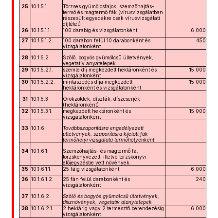
25
10.1.5.1.
Törzses gyümölcsfajok: szemzőhajtás-
termő és magtermő fák (vírusvizsgálatban
részesült egyedekre csak vírusvizsgálati
díjtétel)
26
10.1.5.1.1.
100 darabig és vizsgálatonként
6 000
27
10.1.5.1.2.
100 darabon felül 10 darabonként és
450
vizsgálatonként
28
10.1.5.2
Szőlő, bogyós gyümölcsű ültetvények,
vegetatív anyatelepek
29
10.1.5.2.1.
szemle díj megkezdett hektáronként és
15 000
vizsgálatonként
30
10.1.5.2.2.
mintaszedés díja megkezdett
15 000
hektáronként és vizsgálatonként
31
10.1.5.3
Örökzöldek, díszfák, díszcserjék
(hektáronként)
32
10.1.5.3.1.
megkezdett hektáronként és
15 000
vizsgálatonként
33
10.1.6.
Továbbszaporításra engedélyezett
ültetvények, szaporításra kijelölt fák
termőhelyi vizsgálata termőhelyenként
34
10.1.6.1.
Szemzőhajtás- és magtermő fa,
törzskönyvezett, illetve törzskönyvi
előjegyzésbe vett növények
35
10.1.6.1.1.
25 fáig vizsgálatonként
6 000
36
10.1.6.1.2.
25 fán felül darabonként és
240
vizsgálatonként
37
10.1.6.2.
Szőlő és bogyós gyümölcsű ültetvények,
dísznövények, vegetatív alanytelepek
38
10.1.6.2.1.
2 hektárig vagy 2 termesztő berendezésig
6 000
vizsgálatonként