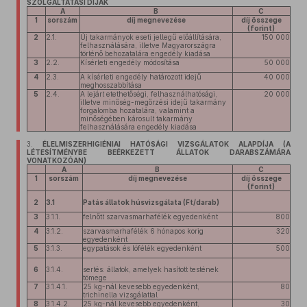
SZOLGÁLTATÁSI DÍJAK
A
B
C
1
sorszám
díj megnevezése
díj összege
(forint)
2
2.1.
Új takarmányok eseti jellegű előállítására,
150 000
felhasználására, illetve Magyarországra
történő behozatalára engedély kiadása
3
2.2.
Kísérleti engedély módosítása
50 000
4
2.3.
A kísérleti engedély határozott idejű
40 000
meghosszabbítása
5
2.4.
A lejárt etethetőségi, felhasználhatósági,
20 000
illetve minőség-megőrzési idejű takarmány
forgalomba hozatalára, valamint a
minőségében károsult takarmány
felhasználására engedély kiadása
3.
ÉLELMISZERHIGIÉNIAI HATÓSÁGI VIZSGÁLATOK ALAPDÍJA (A
LÉTESÍTMÉNYBE BEÉRKEZETT ÁLLATOK DARABSZÁMÁRA
VONATKOZÓAN)
A
B
C
1
sorszám
díj megnevezése
díj összege
(forint)
2
3.1
Patás állatok húsvizsgálata (Ft/darab)
3
3.1.1.
felnőtt szarvasmarhafélék egyedenként
800
4
3.1.2.
szarvasmarhafélék 6 hónapos korig
320
egyedenként
5
3.1.3.
egypatások és lófélék egyedenként
500
6
3.1.4.
sertés: állatok, amelyek hasított testének
tömege
7
3.1.4.1.
25 kg-nál kevesebb egyedenként,
80
trichinella vizsgálattal
8
3.1.4.2.
25 kg-nál kevesebb egyedenként,
30