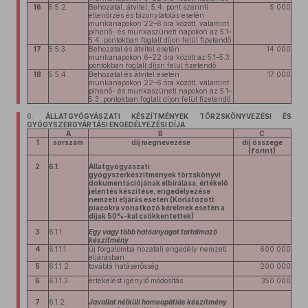
16
5.5.2.
Behozatal, átvitel, 5.4. pont szerinti
5 000
ellenőrzés és bizonylatolás esetén
munkanapokon 22–6 óra között, valamint
pihenő- és munkaszüneti napokon az 5.1–
5.4. pontokban foglalt díjon felül fizetendő
17
5.5.3.
Behozatal és átvitel esetén
14 000
munkanapokon 6–22 óra között az 5.1–5.3.
pontokban foglalt díjon felül fizetendő
18
5.5.4.
Behozatal és átvitel esetén
17 000
munkanapokon 22–6 óra között, valamint
pihenő- és munkaszüneti napokon az 5.1–
5.3. pontokban foglalt díjon felül fizetendő
6.
ÁLLATGYÓGYÁSZATI KÉSZÍTMÉNYEK TÖRZSKÖNYVEZÉSI ÉS
GYÓGYSZERGYÁRTÁSI ENGEDÉLYEZÉSI DÍJA
A
B
C
1
sorszám
díj megnevezése
díj összege
(forint)
2
6.1.
Állatgyógyászati
gyógyszerkészítmények törzskönyvi
dokumentációjának elbírálása, értékelő
jelentés készítése, engedélyezése
nemzeti eljárás esetén (Korlátozott
piacokra vonatkozó kérelmek esetén a
díjak 50%-kal csökkentettek)
3
6.1.1.
Egy vagy több hatóanyagot tartalmazó
készítmény
4
6.1.1.1.
új forgalomba hozatali engedély nemzeti
600 000
eljárásban
5
6.1.1.2.
további hatáserősség
200 000
6
6.1.1.3.
értékelést igénylő módosítás
350 000
7
6.1.2.
Javallat nélküli homeopátiás készítmény