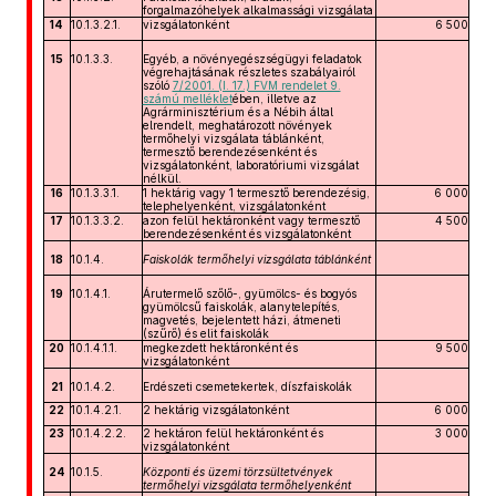
forgalmazóhelyek alkalmassági vizsgálata
14
10.1.3.2.1.
vizsgálatonként
6 500
15
10.1.3.3.
Egyéb, a növényegészségügyi feladatok
végrehajtásának részletes szabályairól
szóló
7/2001. (I. 17.) FVM rendelet 9.
számú melléklet
ében, illetve az
Agrárminisztérium és a Nébih által
elrendelt, meghatározott növények
termőhelyi vizsgálata táblánként,
termesztő berendezésenként és
vizsgálatonként, laboratóriumi vizsgálat
nélkül.
16
10.1.3.3.1.
1 hektárig vagy 1 termesztő berendezésig,
6 000
telephelyenként, vizsgálatonként
17
10.1.3.3.2.
azon felül hektáronként vagy termesztő
4 500
berendezésenként és vizsgálatonként
18
10.1.4.
Faiskolák termőhelyi vizsgálata táblánként
19
10.1.4.1.
Árutermelő szőlő-, gyümölcs- és bogyós
gyümölcsű faiskolák, alanytelepítés,
magvetés, bejelentett házi, átmeneti
(szűrő) és elit faiskolák
20
10.1.4.1.1.
megkezdett hektáronként és
9 500
vizsgálatonként
21
10.1.4.2.
Erdészeti csemetekertek, díszfaiskolák
22
10.1.4.2.1.
2 hektárig vizsgálatonként
6 000
23
10.1.4.2.2.
2 hektáron felül hektáronként és
3 000
vizsgálatonként
24
10.1.5.
Központi és üzemi törzsültetvények
termőhelyi vizsgálata termőhelyenként