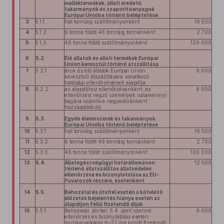
melléktermékek, állati eredetű
takarmányok és szaporítóanyagok
Európai Unióba történő beléptetése
3
5.1.1.
hat tonnáig szállítmányonként
16 500
4
5.1.2.
6 tonna fölött 46 tonnáig tonnánként
2 700
5
5.1.3.
46 tonna fölött szállítmányonként
126 000
6
5.2.
Élő állatok és állati termékek Európai
Unión keresztül történő átszállítása
7
5.2.1.
áruk és élő állatok Európai Unión
9 000
keresztüli átszállítására vonatkozó
hatósági ellenőrzésének alapdíja
8
5.2.2.
az alapdíjhoz ellenőrzésenként, az
6 000
ellenőrzést végző személyek valamennyi
tagjára számítva negyedóránként
hozzáadódó díj
9
5.3.
Egyéb élelmiszerek és takarmányok
Európai Unióba történő beléptetése
10
5.3.1.
hat tonnáig szállítmányonként
16 500
11
5.3.2.
6 tonna fölött 46 tonnáig tonnánként
2 700
12
5.3.3.
46 tonna fölött szállítmányonként
126 000
13
5.4.
Állategészségügyi határállomáson
12 500
történő állatszállítás állatvédelmi
ellenőrzése és bizonylatolása az EU-
fuvarozók részére, esetenként
14
5.5.
Behozatal és átvitel esetén a kötelező
előzetes bejelentés hiánya esetén az
alapdíjon felül fizetendő díjak
15
5.5.1.
Behozatal, átvitel, 5.4. pont szerinti
9 000
ellenőrzés és bizonylatolás esetén
munkanapokon 6–22 óra között fizetendő