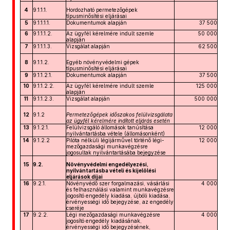
4
9.1.1.1.
Hordozható permetezőgépek
típusminősítési eljárásai
5
9.1.1.1.1.
Dokumentumok alapján
37 500
6
9.1.1.1.2.
Az ügyfél kérelmére indult szemle
50 000
alapján
7
9.1.1.1.3.
Vizsgálat alapján
62 500
8
9.1.1.2.
Egyéb növényvédelmi gépek
típusminősítési eljárásai
9
9.1.1.2.1.
Dokumentumok alapján
37 500
10
9.1.1.2.2.
Az ügyfél kérelmére indult szemle
125 000
alapján
11
9.1.1.2.3.
Vizsgálat alapján
500 000
12
9.1.2
Permetezőgépek időszakos felülvizsgálata
az ügyfél kérelmére indított eljárás esetén
13
9.1.2.1.
Felülvizsgáló állomások tanúsítása
12 000
nyilvántartásba vétele (állomásonként)
14
9.1.2.2
Pilóta nélküli légijárművel történő légi-
12 000
mezőgazdasági munkavégzésre
jogosultak nyilvántartásába bejegyzése
15
9.2.
Növényvédelmi engedélyezési,
nyilvántartásba vételi és kijelölési
eljárások díjai
16
9.2.1.
Növényvédő szer forgalmazási, vásárlási
4 000
és felhasználási valamint munkavégzésre
jogosító engedély kiadása, újbóli kiadása,
érvényességi idő bejegyzése, az engedély
cseréje
17
9.2.2.
Légi mezőgazdasági munkavégzésre
4 000
jogosító engedély kiadásának,
érvényességi idő bejegyzésének,