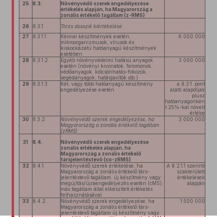
25
8.3.
Növényvédő szerek engedélyezése
értékelés alapján, ha Magyarország a
zonális értékelő tagállam (z-RMS)
26
8.3.1.
Törzs dosszié kiértékelése
27
8.3.1.1.
Kémiai készítmények esetén,
6 000 000
mikroorganizmusok, vírusok és
kiskockázatú hatóanyagú készítmények
esetében
28
8.3.1.2.
Egyéb növényvédelmi hatású anyagok
3 000 000
esetén (növényi kivonatok, feromonok,
védőanyagok, kölcsönhatás-fokozók,
segédanyagok, hatásjavítók stb.)
29
8.3.1.3.
Két, vagy több hatóanyagú készítmény
a 8.3.1. pont
engedélyezése esetén
alatti alapdíjak
plusz
hatóanyagonkén
t 25%-kal növelt
értéke
30
8.3.2
Növényvédő szerek engedélyezése, ha
3 000 000
Magyarország a zonális értékelő tagállam
(zRMS)
31
8.4.
Növényvédő szerek engedélyezése
zonális értékelés alapján, ha
Magyarország a zonális értékelő
társjelentéstevő (co-zRMS)
32
8.4.1.
Növényvédő szerek értékelése, ha
A 8.2.1.1 szerinti
Magyarország a zonális értékelő társ-
szakterületi
jelentéstevő tagállam, új készítmény vagy
értékelések
megújítás/újraengedélyezés esetén (cMS),
alapján
más tagállam által elkészített értékelés
felhasználásával
33
8.4.2.
Növényvédő szerek engedélyezése, ha
1 500 000
Magyarország a zonális értékelő társ-
jelentéstevő tagállam új készítmény vagy