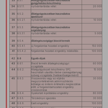
33
6.5.1.
Állatgyógyászatban használatos
gyógyhatású készítmény
34
6.5.1.1.
nyilvántartásba vétel
20 000
35
6.5.2.
Állatgyógyászatban használatos
ápolószer
36
6.5.2.1.
nyilvántartásba vétel
10 000
37
6.5.3.
Állatgyógyászatban használatos
segédanyag
38
6.5.3.1.
nyilvántartásba vétel
5 000
39
6.5.4.
Állategészségügyi biocid termék
40
6.5.4.1.
új forgalomba hozatali engedély
150 000
41
6.5.4.2.
forgalomba hozatali engedély módosítás
100 000
42
6.6
Egyéb díjak
43
6.6.1.
Biocid termék állategészségügyi
60 000
vizsgálata
44
6.6.2.
Állatgyógyászati készítmény SPC,
15 000
használati utasítás illetve csomagolóanyag
szöveg vizsgálata (hatáserősségenként)
45
6.6.3.
Visszavonás vagy az eljárás
30 000
megszüntetésének adminisztrációs
költsége az érdemi értékelés megkezdése
előtt; a forgalombahozatali engedély
visszavonása
46
6.6.4.
Gyakorlati kipróbálási engedély
80 000
47
6.6.5.
Törzskönyvi igazolás
30 000
48
6.6.6.
Eseti engedély
100 000