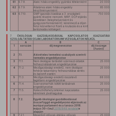
61
6.7.8.
Alaki hibás engedély gyártási tételenként
20 000
62
6.7.9.
Általános alaki hibás engedély
85 000
készítményenként
63
6.7.10.
GMP igazolás kiadása a 3. országbeli
750 000
gyártó részére nemzeti, MRP, DCP eljárás
keretében (telephelyenként és
gyógyszerformánként); kérelmező a díjon
felül közvetlenül fizeti a kiutazás és a kint
tartózkodás költségeit
7.
ÖKOLÓGIAI GAZDÁLKODÁSSAL KAPCSOLATOS IGAZGATÁSI
SZOLGÁLTATÁSI DÍJAK LABORATÓRIUMI VIZSGÁLATOK NÉLKÜL
A
B
C
1
sorszám
díj megnevezése
díj összege
(forint)
2
7.1.
A kivételes termelési szabályok szerinti
termelés engedélyezése
3
7.1.1.
Nem ökológiai tartásból származó állatok
25 000
felhasználásának engedélyezése
4
7.1.2.
Mezőgazdasági eredetű, nem ökológiai
25 000
fehérje takarmány felhasználása sertés
és baromfi esetén
5
7.1.3.
Mezőgazdasági eredetű összetevő
88 000
tagállami engedélyezése
6
7.1.4.
Szarvasmarhák kötött tartásának
25 000
engedélyezése
7
7.1.5.
Katasztrófahelyzetekkel kapcsolatos
25 000
kérelmek jóváhagyása
8
7.2.
Egyéb ökológiai gazdálkodással
összefüggő engedélyezési eljárások az
európai parlament és a tanács 2018.
május 30-i (eu)
2018/848 rendelet
e
alapján
9
7.2.1.
Megelőző időszak átállási időszak
25 000