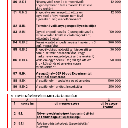
80
8.17.1
Növényvédő szer és termésnövelő
12 000
engedélyokirat hiteles másolat készítése
okiratonként
81
8.17.2
Engedélyezést megelőző előzetes
12 000
egyeztetés folyamatban nem lévő
eljárásban megkezdett óránként
82
8.18.
Termésnövelő anyag engedélyezési díjak
83
8.18.1.
Egyedi engedélyezés, újraengedélyezés,
150 000
termékcsalád bővítése családtagonként,
kölcsönös átvétel
84
8.18.2.
Termékcsalád engedélyezése (maximum 3
300 000
tag), megújítása
85
8.18.3.
Engedélyokirat módosítása, kiegészítése
30 000
adminisztratív hosszabbítása, vagy
márkanevek engedélyezése (nevenként)
86
8.18.4.
Védelem egyenértékűség vizsgálata az
50 000
áruk kölcsönös elismerése során
termékenként
87
8.19.
Vizsgálóhely GEP (Good Experimental
Practice) elismerése
88
8.19.1.
Vizsgálóhely inspekciója és elismerése
500 000
89
8.19.2.
Vizsgálóhely ismételt inspekciója
250 000
9.
EGYÉB NÖVÉNYVÉDELMI ELJÁRÁSOK DÍJAI
A
B
C
1
sorszám
díj megnevezése
díj összege
(forint)
2
9.1.
Növényvédelmi gépek típusminősítési
és felülvizsgálati eljárási díjai
3
9.1.1
Növényvédelmi gépek típusminősítési
eljárásai