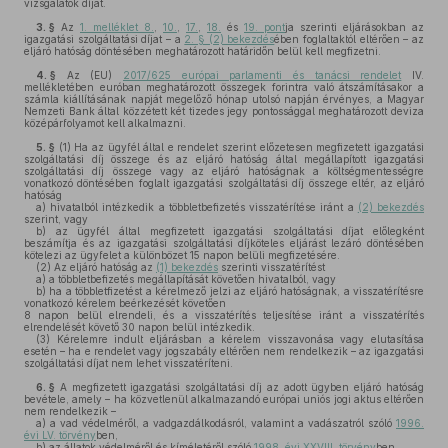
vizsgálatok díját.
3. §
Az
1. melléklet 8.
,
10.
,
17.
,
18.
és
19. pont
ja szerinti eljárásokban az
igazgatási szolgáltatási díjat – a
2. § (2) bekezdés
ében foglaltaktól eltérően – az
eljáró hatóság döntésében meghatározott határidőn belül kell megfizetni.
4. §
Az (EU)
2017/625 európai parlamenti és tanácsi rendelet
IV.
mellékletében euróban meghatározott összegek forintra való átszámításakor a
számla kiállításának napját megelőző hónap utolsó napján érvényes, a Magyar
Nemzeti Bank által közzétett két tizedes jegy pontossággal meghatározott deviza
középárfolyamot kell alkalmazni.
5. §
(1)
Ha az ügyfél által e rendelet szerint előzetesen megfizetett igazgatási
szolgáltatási díj összege és az eljáró hatóság által megállapított igazgatási
szolgáltatási díj összege vagy az eljáró hatóságnak a költségmentességre
vonatkozó döntésében foglalt igazgatási szolgáltatási díj összege eltér, az eljáró
hatóság
a)
hivatalból intézkedik a többletbefizetés visszatérítése iránt a
(2) bekezdés
szerint, vagy
b)
az ügyfél által megfizetett igazgatási szolgáltatási díjat előlegként
beszámítja és az igazgatási szolgáltatási díjköteles eljárást lezáró döntésében
kötelezi az ügyfelet a különbözet 15 napon belüli megfizetésére.
(2)
Az eljáró hatóság az
(1) bekezdés
szerinti visszatérítést
a)
a többletbefizetés megállapítását követően hivatalból, vagy
b)
ha a többletfizetést a kérelmező jelzi az eljáró hatóságnak, a visszatérítésre
vonatkozó kérelem beérkezését követően
8 napon belül elrendeli, és a visszatérítés teljesítése iránt a visszatérítés
elrendelését követő 30 napon belül intézkedik.
(3)
Kérelemre indult eljárásban a kérelem visszavonása vagy elutasítása
esetén – ha e rendelet vagy jogszabály eltérően nem rendelkezik – az igazgatási
szolgáltatási díjat nem lehet visszatéríteni.
6. §
A megfizetett igazgatási szolgáltatási díj az adott ügyben eljáró hatóság
bevétele, amely – ha közvetlenül alkalmazandó európai uniós jogi aktus eltérően
nem rendelkezik –
a)
a vad védelméről, a vadgazdálkodásról, valamint a vadászatról szóló
1996.
évi LV. törvény
ben,
b)
az állatok védelméről és kíméletéről szóló
1998. évi XXVIII. törvény
ben,