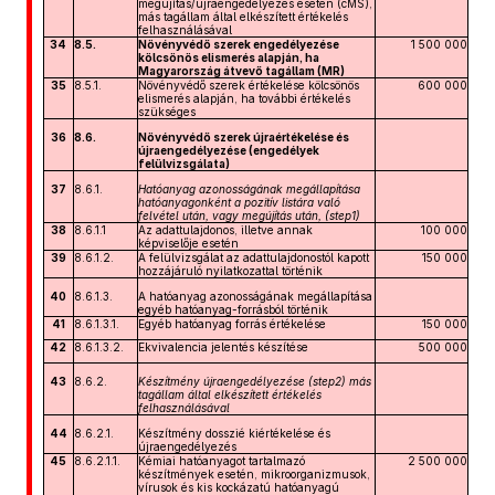
megújítás/újraengedélyezés esetén (cMS),
más tagállam által elkészített értékelés
felhasználásával
34
8.5.
Növényvédő szerek engedélyezése
1 500 000
kölcsönös elismerés alapján, ha
Magyarország átvevő tagállam (MR)
35
8.5.1.
Növényvédő szerek értékelése kölcsönös
600 000
elismerés alapján, ha további értékelés
szükséges
36
8.6.
Növényvédő szerek újraértékelése és
újraengedélyezése (engedélyek
felülvizsgálata)
37
8.6.1.
Hatóanyag azonosságának megállapítása
hatóanyagonként a pozitív listára való
felvétel után, vagy megújítás után, (step1)
38
8.6.1.1
Az adattulajdonos, illetve annak
100 000
képviselője esetén
39
8.6.1.2.
A felülvizsgálat az adattulajdonostól kapott
150 000
hozzájáruló nyilatkozattal történik
40
8.6.1.3.
A hatóanyag azonosságának megállapítása
egyéb hatóanyag-forrásból történik
41
8.6.1.3.1.
Egyéb hatóanyag forrás értékelése
150 000
42
8.6.1.3.2.
Ekvivalencia jelentés készítése
500 000
43
8.6.2.
Készítmény újraengedélyezése (step2) más
tagállam által elkészített értékelés
felhasználásával
44
8.6.2.1.
Készítmény dosszié kiértékelése és
újraengedélyezés
45
8.6.2.1.1.
Kémiai hatóanyagot tartalmazó
2 500 000
készítmények esetén, mikroorganizmusok,
vírusok és kis kockázatú hatóanyagú