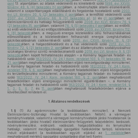
pont
13. alpontjában, az állatok védelméről és kíméletéről szóló
1998. évi XXVIII.
törvény 49. § (4) bekezdés h) pont
jában, a növényfajták állami elismeréséről,
valamint a szaporítóanyagok előállításáról és forgalomba hozataláról szóló
2003.
évi LII. törvény 30. § (2) bekezdés j) pont
jában, a termőföld védelméről szóló
2007. évi CXXIX. törvény 66. § (3) bekezdés a)
,
b)
és
c) pont
jában, az
élelmiszerláncról és hatósági felügyeletéről szóló
2008. évi XLVI. törvény 76. §
(2) bekezdés 35. pont
jában, valamint
76. § (5) bekezdés i) pont
jában, az erdőről,
az erdő védelméről és az erdőgazdálkodásról szóló
2009. évi XXXVII. törvény 112.
§ (8) bekezdés
ében, a megújuló energia közlekedési célú felhasználásának
előmozdításáról és a közlekedésben felhasznált energia üvegházhatású
gázkibocsátásának csökkentéséről szóló
2010. évi CXVII. törvény 13. § (3)
bekezdés
ében, a halgazdálkodásról és a hal védelméről szóló
2013. évi CII.
törvény 72. § (2) bekezdés 2. pont
jában és az állattenyésztés szabályozásához
szükséges törvényi szintű rendelkezésekről szóló
2019. évi LVI. törvény 9. § (3)
bekezdés
ében kapott felhatalmazás alapján – a Kormány tagjainak feladat- és
hatásköréről szóló
182/2022. (V. 24.) Korm. rendelet 103. § (1) bekezdés 18.
és
21. pont
jában meghatározott feladatkörében eljáró nemzetgazdasági miniszterrel,
a Kormány tagjainak feladat- és hatásköréről szóló
182/2022. (V. 24.) Korm.
rendelet 178. § 6. pont
jában meghatározott feladatkörében eljáró közigazgatási
és területfejlesztési miniszterrel, a Kormány tagjainak feladat- és hatásköréről
szóló
182/2022. (V. 24.) Korm. rendelet 160. § 2. pont
jában meghatározott
feladatkörében eljáró energiaügyi miniszterrel egyetértésben –, a Kormány
tagjainak feladat- és hatásköréről szóló
182/2022. (V. 24.) Korm. rendelet 54. §
1.
,
3.
,
5.
,
6.
,
7.
és
11. pont
jában meghatározott feladatkörömben eljárva a
következőket rendelem el:
1.
Általános rendelkezések
1. §
(1)
Az agrárminiszter (a továbbiakban: miniszter), a Nemzeti
Élelmiszerlánc-biztonsági Hivatal (a továbbiakban: Nébih), a vármegyei
kormányhivatalok, valamint a vármegyei kormányhivatalok járási hivatalainak (a
továbbiakban: járási hivatal) élelmiszerlánc-felügyeleti, talajvédelmi, borászati,
növénytermesztési, erdészeti, vadászati, halgazdálkodási és tenyésztési
hatósági, valamint mezőgazdasági igazgatási hatáskörébe tartozó, kérelemre
indult eljárásaiért (a továbbiakban együtt: eljárás) az
1. melléklet
ben
meghatározott mértékű igazgatási szolgáltatási díjat kell fizetni.