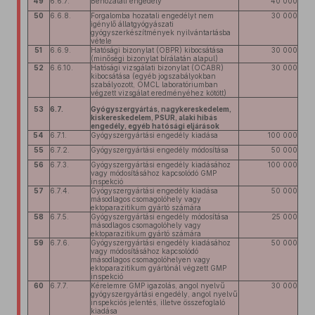
49
6.6.7.
Behozatali engedély
40 000
50
6.6.8.
Forgalomba hozatali engedélyt nem
30 000
igénylő állatgyógyászati
gyógyszerkészítmények nyilvántartásba
vétele
51
6.6.9.
Hatósági bizonylat (OBPR) kibocsátása
30 000
(minőségi bizonylat bírálatán alapul)
52
6.6.10.
Hatósági vizsgálati bizonylat (OCABR)
30 000
kibocsátása (egyéb jogszabályokban
szabályozott, OMCL laboratóriumban
végzett vizsgálat eredményéhez kötött)
53
6.7.
Gyógyszergyártás, nagykereskedelem,
kiskereskedelem, PSUR, alaki hibás
engedély, egyéb hatósági eljárások
54
6.7.1.
Gyógyszergyártási engedély kiadása
100 000
55
6.7.2.
Gyógyszergyártási engedély módosítása
50 000
56
6.7.3.
Gyógyszergyártási engedély kiadásához
100 000
vagy módosításához kapcsolódó GMP
inspekció
57
6.7.4.
Gyógyszergyártási engedély kiadása
50 000
másodlagos csomagolóhely vagy
ektoparazitikum gyártó számára
58
6.7.5.
Gyógyszergyártási engedély módosítása
25 000
másodlagos csomagolóhely vagy
ektoparazitikum gyártó számára
59
6.7.6.
Gyógyszergyártási engedély kiadásához
50 000
vagy módosításához kapcsolódó
másodlagos csomagolóhelyen vagy
ektoparazitikum gyártónál végzett GMP
inspekció
60
6.7.7.
Kérelemre GMP igazolás, angol nyelvű
30 000
gyógyszergyártási engedély, angol nyelvű
inspekciós jelentés, illetve összefoglaló
kiadása