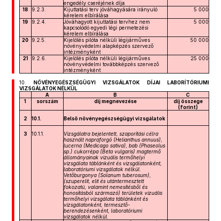
engedély cseréjének díja
18
9.2.3.
Kijuttatási terv jóváhagyására irányuló
5 000
kérelem elbírálása
19
9.2.4.
Jóváhagyott kijuttatási tervhez nem
5 000
kapcsolódó egyedi légi permetezési
kérelem elbírálása
20
9.2.5.
Kijelölés pilóta nélküli légijárműves
50 000
növényvédelmi alapképzés szervező
intézményként
21
9.2.6.
Kijelölés pilóta nélküli légijárműves
25 000
növényvédelmi továbbképzés szervező
intézményként
10.
NÖVÉNYEGÉSZSÉGÜGYI VIZSGÁLATOK DÍJAI LABORÍTÓRIUMI
VIZSGÁLATOK NÉLKÜL
A
B
C
1
sorszám
díj megnevezése
díj összege
(forint)
2
10.1.
Belső növényegészségügyi vizsgálatok
3
10.1.1.
Vizsgálatra bejelentett, szaporítási célra
használt napraforgó (Helianthus
annuus),
lucerna (Medicago
sativa), bab (Phaseolus
sp.) cukorrépa
(Beta
vulgaris) magtermő
állományainak vizuális termőhelyi
vizsgálata táblánként és vizsgálatonként,
laboratóriumi vizsgálatok nélkül.
Vetőburgonya
(Solanum
tuberosum),
(szuperelit, elit és utántermesztett
fokozatú, valamint nemesítésből és
honosításból származó) területek vizuális
termőhelyi vizsgálata táblánként és
vizsgálatonként, termesztő-
berendezésenként, laboratóriumi
vizsgálatok nélkül.