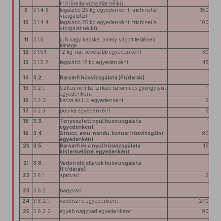
trichinella vizsgálat nélkül
9
3.1.4.3.
legalább 25 kg egyedenként, trichinella
150
vizsgálattal
10
3.1.4.4.
legalább 25 kg egyedenként, trichinella
100
vizsgálat nélkül
11
3.1.5.
juh vagy kecske, amely vágott testének
tömege
12
3.1.5.1.
12 kg-nál kevesebb egyedenként
30
13
3.1.5.2.
legalább 12 kg egyedenként
45
14
3.2.
Baromfi húsvizsgálata (Ft/darab)
15
3.2.1.
Gallus nembe tartozó baromfi és gyöngytyúk
1
egyedenként
16
3.2.2.
kacsa és lúd egyedenként
2
17
3.2.3.
pulyka egyedenként
5
18
3.3.
Tenyésztett nyúl húsvizsgálata
1
egyedenként
19
3.4.
Strucc, emu, nandu, kazuár húsvizsgálat
90
egyedenként
20
3.5.
Baromfi és a nyúl húsvizsgálata
18
kistermelőnél egyedenként
21
3.6.
Vadon élő állatok húsvizsgálata
(Ft/darab)
22
3.6.1.
apróvad
2
23
3.6.2.
nagyvad
24
3.6.2.1.
vaddisznó egyedenként
270
25
3.6.2.2.
egyéb nagyvad egyedenként
90