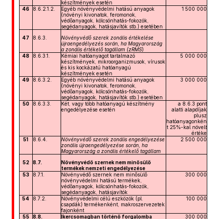
készítmények esetén
46
8.6.2.1.2.
Egyéb növényvédelmi hatású anyagok
1 500 000
(növényi kivonatok, feromonok,
védőanyagok, kölcsönhatás-fokozók,
segédanyagok, hatásjavítók stb.) esetében
47
8.6.3.
Növényvédő szerek zonális értékelése
újraengedélyezés során, ha Magyarország
a zonális értékelő tagállam (zRMS
)
48
8.6.3.1.
Kémiai hatóanyagot tartalmazó
5 000 000
készítmények, mikroorganizmusok, vírusok
és kis kockázatú hatóanyagú
készítmények esetén
49
8.6.3.2.
Egyéb növényvédelmi hatású anyagok
3 000 000
(növényi kivonatok, feromonok,
védőanyagok, kölcsönhatás-fokozók,
segédanyagok, hatásjavítók stb.) esetében
50
8.6.3.3.
Két, vagy több hatóanyagú készítmény
a 8.6.3 pont
engedélyezése esetén
alatti alapdíjak
plusz
hatóanyagonkén
t 25%-kal növelt
értéke
51
8.6.4.
Növényvédő szerek zonális engedélyezése
2 500 000
zonális újraengedélyezése során, ha
Magyarország a zonális értékelő tagállam
52
8.7.
Növényvédő szernek nem minősülő
termékek nemzeti engedélyezése
53
8.7.1.
Növényvédő szernek nem minősülő
300 000
növényvédelmi hatású termékek,
védőanyagok, kölcsönhatás-fokozók,
segédanyagok, hatásjavítók
54
8.7.2.
Növényvédelmi célú eszközök (pl.
100 000
csapdák) termékenként, makroszervezetek
fajonként
55
8.8.
Ikercsomagban történő forgalomba
300 000