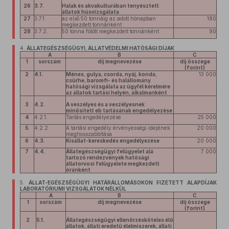
26
3.7.
Halak és akvakulturában tenyésztett
állatok húsvizsgálata
27
3.7.1.
az első 50 tonnáig az adott hónapban
180
megkezdett tonnánként
28
3.7.2.
50 tonna fölött megkezdett tonnánként
90
4.
ÁLLATEGÉSZSÉGÜGYI, ÁLLATVÉDELMI HATÓSÁGI DÍJAK
A
B
C
1
sorszám
díj megnevezése
díj összege
(forint)
2
4.1.
Ménes, gulya, csorda, nyáj, konda,
13 000
csürhe, baromfi- és halállomány
hatósági vizsgálata az ügyfél kérelmére
az állatok tartási helyén, alkalmanként
3
4.2.
A veszélyes és a veszélyesnek
minősített eb tartásának engedélyezése
4
4.2.1.
Tartás engedélyezése
25 000
5
4.2.2.
A tartási engedély érvényességi idejének
20 000
meghosszabbítása
6
4.3.
Kisállat-kereskedés engedélyezése
20 000
7
4.4.
Állategészségügyi felügyelet alá
7 000
tartozó rendezvények hatósági
állatorvosi felügyelete megkezdett
óránként
5.
ÁLLAT-EGÉSZSÉGÜGYI HATÁRÁLLOMÁSOKON FIZETETT ALAPDÍJAK
LABORATÓRIUMI VIZSGÁLATOK NÉLKÜL
A
B
C
1
sorszám
díj megnevezése
díj összege
(forint)
2
5.1.
Állategészségügyi ellenőrzésköteles élő
állatok, állati eredetű élelmiszerek, állati