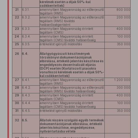
kérelmek esetén a díjak 50%-kal
csökkentettek)
21
6.3.1.
amennyiben Magyarország az előterjesztő
800 000
tagállam (RMS)
22
6.3.2.
amennyiben Magyarország az előterjesztő
200 000
tagállam (RMS) további
hatáserősségenként
23
6.3.3.
amennyiben Magyarország érintett
400 000
tagállam (CMS)
24
6.3.4.
amennyiben Magyarország érintett
100 000
tagállam (CMS) további hatáserősség
25
6.3.5.
értékelést igénylő módosítás
350 000
26
6.4.
Állatgyógyászati készítmények
törzskönyvi dokumentációjának
elbírálása, értékelő jelentés készítése és
engedélyezés decentralizált eljárás
(DCP) esetén (Korlátozott piacokra
vonatkozó kérelmek esetén a díjak 50%-
kal csökkentettek)
27
6.4.1.
amennyiben Magyarország az előterjesztő
1 200 000
tagállam (RMS)
28
6.4.2.
amennyiben Magyarország az előterjesztő
300 000
tagállam (RMS) további hatáserősség
29
6.4.3.
amennyiben Magyarország érintett
400 000
tagállam (CMS)
30
6.4.4.
amennyiben Magyarország érintett
100 000
tagállam (CMS) további hatáserősség
31
6.4.5.
értékelést igénylő módosítás
350 000
32
6.5.
Állatok részére szolgáló egyéb termékek
dokumentációjának elbírálása, értékelő
jelentés készítése, engedélyezése,
nyilvántartásba vétele