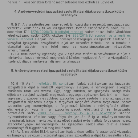
helyszíni, készpénzben történő megfizetésére kötelezheti az ügyfelet.
4.
A növényvédelmi igazgatási szolgáltatási díjakra vonatkozó külön
szabályok
9. §
(1)
A visszatérítésben vagy egyéb támogatásban részesülő mezőgazdasági
termékek kivitelének fizikai vizsgálatokkal történő ellenőrzéséről szóló, 2008.
december 17-i
1276/2008/EK bizottsági rendelet
, valamint az Uniós Vámkódex
létrehozásáról szóló, 2013. október 9-i
952/2013/EU európai parlamenti és
tanácsi rendelet
alapján indult növényegészségügyi vizsgálatok esetében a
vizsgálat igazgatási szolgáltatási díjai az exportőrt terhelik, ha a termék a
vizsgálat alapján nem felel meg az exporttámogatásban részesülés
kritériumainak.
(2)
A nem növény-egészségügyi vizsgálatra történt mintavételhez a díjat a
mintavételt kezdeményező, megrendelő köteles megfizetni. A minta vizsgálatáért
fizetendő díjat a mintavételi díj nem tartalmazza.
5.
A növénytermesztési igazgatási szolgáltatási díjakra vonatkozó külön
szabályok
10. §
(1)
Az
1. melléklet 18. pont
jában foglalt eljárásokban az igazgatási
szolgáltatási díjat a kiállított jegyzőkönyv alapján, a ténylegesen elvégzett
minősítés után kell fizetni, úgy, hogy minden, az igazgatási szolgáltatási
díjtételek alapjául szolgáló megkezdett egységet egésznek kell tekinteni. Azon
lágyszárú dísznövény és zöldség szaporítóanyagok esetében, ahol az igazgatási
szolgáltatási díjfizetés alapja a tárgyévet megelőző évben forgalomba hozott
szaporítóanyag mennyisége, a forgalmazó köteles a növényfajták állami
elismeréséről, valamint a szaporítóanyagok előállításáról és forgalomba
hozataláról szóló
2003. évi LII. törvény 15. § (8) bekezdés
e szerinti
nyilvántartásba vételkor vagy folyó év január 15-ig a növénytermesztési
hatóságnak írásban nyilatkozni az előző naptári évben általa forgalomba hozott
szaporítóanyagok mennyiségéről. Az igazgatási szolgáltatási díjat a szemle
eredményétől függetlenül meg kell fizetni.
(2)
Az 1. melléklet 18.1.4. pontjában foglalt kisparcellás fajtaazonosító vizsgálat
és burgonya vetőgumó vizsgálat igazgatási szolgáltatási díját két részletben kell