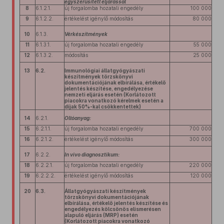
egyszerűsített eljárással
8
6.1.2.1.
új forgalomba hozatali engedély
100 000
9
6.1.2.2.
értékelést igénylő módosítás
80 000
10
6.1.3.
Vérkészítmények
11
6.1.3.1.
új forgalomba hozatali engedély
55 000
12
6.1.3.2.
módosítás
25 000
13
6.2.
Immunológiai állatgyógyászati
készítmények törzskönyvi
dokumentációjának elbírálása, értékelő
jelentés készítése, engedélyezése
nemzeti eljárás esetén (Korlátozott
piacokra vonatkozó kérelmek esetén a
díjak 50%-kal csökkentettek)
14
6.2.1.
Oltóanyag:
15
6.2.1.1.
új forgalomba hozatali engedély
700 000
16
6.2.1.2.
értékelést igénylő módosítás
300 000
17
6.2.2.
In vivo diagnosztikum:
18
6.2.2.1.
új forgalomba hozatali engedély
220 000
19
6.2.2.2.
értékelést igénylő módosítás
120 000
20
6.3.
Állatgyógyászati készítmények
törzskönyvi dokumentációjának
elbírálása, értékelő jelentés készítése és
engedélyezés kölcsönös elismerésen
alapuló eljárás (MRP) esetén
(Korlátozott piacokra vonatkozó