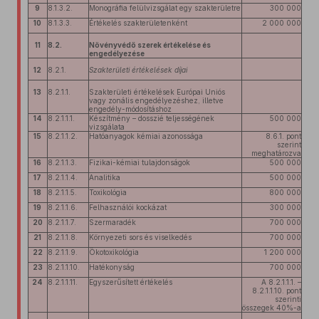
9
8.1.3.2.
Monográfia felülvizsgálat egy szakterületre
300 000
10
8.1.3.3.
Értékelés szakterületenként
2 000 000
11
8.2.
Növényvédő szerek értékelése és
engedélyezése
12
8.2.1.
Szakterületi értékelések díjai
13
8.2.1.1.
Szakterületi értékelések Európai Uniós
vagy zonális engedélyezéshez, illetve
engedély-módosításhoz
14
8.2.1.1.1.
Készítmény – dosszié teljességének
500 000
vizsgálata
15
8.2.1.1.2.
Hatóanyagok kémiai azonossága
8.6.1. pont
szerint
meghatározva
16
8.2.1.1.3.
Fizikai-kémiai tulajdonságok
500 000
17
8.2.1.1.4.
Analitika
500 000
18
8.2.1.1.5.
Toxikológia
800 000
19
8.2.1.1.6.
Felhasználói kockázat
300 000
20
8.2.1.1.7.
Szermaradék
700 000
21
8.2.1.1.8.
Környezeti sors és viselkedés
700 000
22
8.2.1.1.9.
Ökotoxikológia
1 200 000
23
8.2.1.1.10.
Hatékonyság
700 000
24
8.2.1.1.11.
Egyszerűsített értékelés
A 8.2.1.1.1. –
8.2.1.1.10. pont
szerinti
összegek 40%-a