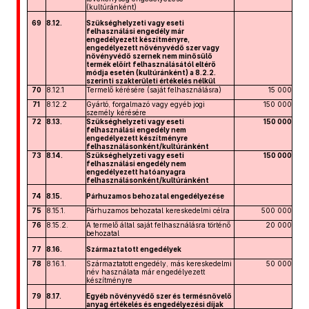
(kultúránként)
69
8.12.
Szükséghelyzeti vagy eseti
felhasználási engedély már
engedélyezett készítményre,
engedélyezett növényvédő szer vagy
növényvédő szernek nem minősülő
termék előírt felhasználásától eltérő
módja esetén (kultúránként) a 8.2.2.
szerinti szakterületi értékelés nélkül
70
8.12.1
Termelő kérésére (saját felhasználásra)
15 000
71
8.12.2
Gyártó, forgalmazó vagy egyéb jogi
150 000
személy kérésére
72
8.13.
Szükséghelyzeti vagy eseti
150 000
felhasználási engedély nem
engedélyezett készítményre
felhasználásonként/kultúránként
73
8.14.
Szükséghelyzeti vagy eseti
150 000
felhasználási engedély nem
engedélyezett hatóanyagra
felhasználásonként/kultúránként
74
8.15.
Párhuzamos behozatal engedélyezése
75
8.15.1.
Párhuzamos behozatal kereskedelmi célra
500 000
76
8.15.2.
A termelő által saját felhasználásra történő
20 000
behozatal
77
8.16.
Származtatott engedélyek
78
8.16.1.
Származtatott engedély, más kereskedelmi
50 000
név használata már engedélyezett
készítményre
79
8.17.
Egyéb növényvédő szer és termésnövelő
anyag értékelés és engedélyezési díjak