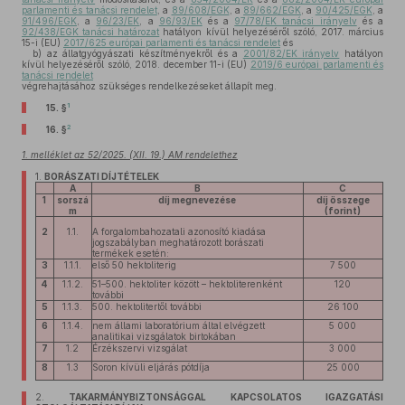
parlamenti és tanácsi rendelet
, a
89/608/EGK
, a
89/662/EGK
, a
90/425/EGK
, a
91/496/EGK
, a
96/23/EK
, a
96/93/EK
és a
97/78/EK tanácsi irányelv
és a
92/438/EGK tanácsi határozat
hatályon kívül helyezéséről szóló, 2017. március
15-i (EU)
2017/625 európai parlamenti és tanácsi rendelet
és
b)
az állatgyógyászati készítményekről és a
2001/82/EK irányelv
hatályon
kívül helyezéséről szóló, 2018. december 11-i (EU)
2019/6 európai parlamenti és
tanácsi rendelet
végrehajtásához szükséges rendelkezéseket állapít meg.
1
15. §
2
16. §
1. melléklet az 52/2025. (XII. 19.) AM rendelethez
1.
BORÁSZATI DÍJTÉTELEK
A
B
C
1
sorszá
díj megnevezése
díj összege
m
(forint)
2
1.1.
A forgalombahozatali azonosító kiadása
jogszabályban meghatározott borászati
termékek esetén:
3
1.1.1.
első 50 hektoliterig
7 500
4
1.1.2.
51–500. hektoliter között – hektoliterenként
120
további
5
1.1.3.
500. hektolitertől további
26 100
6
1.1.4.
nem állami laboratórium által elvégzett
5 000
analitikai vizsgálatok birtokában
7
1.2
Érzékszervi vizsgálat
3 000
8
1.3
Soron kívüli eljárás pótdíja
25 000
2.
TAKARMÁNYBIZTONSÁGGAL KAPCSOLATOS IGAZGATÁSI