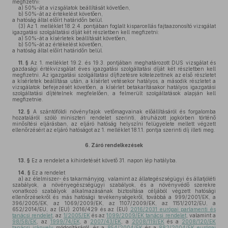
megfizetni:
a)
50%-át a vizsgálatok beállítását követően,
b)
50%-át az értékelést követően,
a hatóság által előírt határidőn belül.
(3)
Az 1. melléklet 18.2.4. pontjában foglalt kisparcellás fajtaazonosító vizsgálat
igazgatási szolgáltatási díját két részletben kell megfizetni:
a)
50%-át a kísérletek beállítását követően,
b)
50%-át az értékelést követően,
a hatóság által előírt határidőn belül.
11. §
Az 1. melléklet 19.2. és 19.3. pontjában meghatározott DUS vizsgálat és
gazdasági értékvizsgálat éves igazgatási szolgáltatási díját két részletben kell
megfizetni. Az igazgatási szolgáltatási díjfizetésre kötelezettnek az első részletet
a kísérletek beállítása után, a kísérlet vetésekor hatályos, a második részletet a
vizsgálatok befejezését követően, a kísérlet betakarításakor hatályos igazgatási
szolgáltatási díjtételnek megfelelően, a felmerült szolgáltatások alapján kell
megfizetnie.
12. §
A szántóföldi növényfajok vetőmagvainak előállításáról és forgalomba
hozataláról szóló miniszteri rendelet szerinti, átruházott jogkörben történő
minősítési eljárásban, az eljáró hatóság helyszíni felügyelete mellett végzett
ellenőrzésért az eljáró hatóságot az 1. melléklet 18.1.1. pontja szerinti díj illeti meg.
6.
Záró rendelkezések
13. §
Ez a rendelet a kihirdetését követő 31. napon lép hatályba.
14. §
Ez a rendelet
a)
az élelmiszer- és takarmányjog, valamint az állategészségügyi és állatjóléti
szabályok, a növényegészségügyi szabályok, és a növényvédő szerekre
vonatkozó szabályok alkalmazásának biztosítása céljából végzett hatósági
ellenőrzésekről és más hatósági tevékenységekről, továbbá a 999/2001/EK, a
396/2005/EK, az 1069/2009/EK, az 1107/2009/EK, az 1151/2012/EU, a
652/2014/EU, az (EU) 2016/429 és az (EU)
2016/2031 európai parlamenti és
tanácsi rendelet
, az
1/2005/EK
és az
1099/2009/EK tanácsi rendelet
, valamint a
98/58/EK
, az
1999/74/EK
, a
2007/43/EK
, a
2008/119/EK
és a
2008/120/EK
tanácsi irányelv
módosításáról, és a
854/2004/EK
és a
882/2004/EK európai