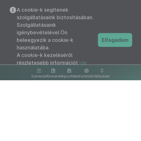
A cookie-k segítenek
szolgáltatásaink biztosításában.
Szolgáltatásaink
igénybevételével Ön
beleegyezik a cookie-k
Elfogadom
használatába.
A cookie-k kezeléséről
részletesebb információt
ide
kattintva olvashat.
Szerkezet
Keresés
Megnyitottak
Eszköztár
Változások