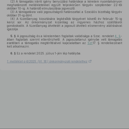
(2)
A támogatás iránti igény benyújtási határideje a kérelem nyomtatványon
meghatározott mellékletekkel együtt teljeskörűen tárgyév szeptember 22-től
október 10-ig. A határidő elmulasztása jogvesztő.
(3)
A támogatásra való jogosultságról határozattal a Szociális bizottság tárgyév
október 31-ig dönt.
(4)
A tüzelőanyag kiosztására legkésőbb tárgyévet követő év február 15-ig
kerül sor. Az önkormányzat kizárólag az ingyenes házhoz szállításról
gondoskodik. A tüzelőanyag átvételét a jogosult átvételi elismervény aláírásával
igazolja.
5. §
A jogosultság és a kérelemben foglaltak valódisága a Szoc. rendelet
4. §
-
ában foglaltak szerint ellenőrizhető. A jogosulatlanul igénybe vett támogatás
esetében a támogatás megtérítésével kapcsolatban az
Szt.
17. § rendelkezéseit
kell alkalmazni.
6. §
Ez a rendelet 2025. július 1-jén lép hatályba.
1. melléklet a 6/2025. (VI. 18.) önkormányzati rendelethez