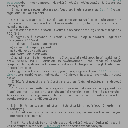
bekezdés
ében meghatározott, Nagykörű község közigazgatási területén élő
személyekre.
(2)
Az e rendeletben alkalmazott fogalmak értelmezésére az
Szt. 4. §
-ában
foglaltakat kell alkalmazni
2. §
(1)
A szociális célú tüzelőanyag támogatásra való jogosultság abban az
esetben áll fenn, ha a kérelmező háztartásában az egy főre jutó jövedelem nem
haladja meg az:
a)
családok esetében a szociális vetítési alap mindenkori legkisebb összegének
700 %-át
b)
egyedülálló esetében a szociális vetítési alap mindenkori legkisebb
összegének 800 %-át.
(2)
Előnyben részesül különösen
a)
aki az
Szt.
alapján jogosult:
aa)
aktív korúak ellátására
ab)
időskorúak járadékára,
b)
az pénzben és természetben nyújtott szociális ellátások helyi szabályairól
szóló 7/2025. (VI.18.) rendelete (a továbbiakban: Szoc. rendelet) alapján
települési támogatásra, különösen a lakhatási költségekhez nyújtott települési
támogatásra jogosult,
c)
a gyermekek védelméről és a gyámügyi igazgatásról szóló
1997. évi XXXI.
törvény
ben szabályozott halmozottan hátrányos helyzetű gyermeket nevelő
család.
(3)
Tűzifa támogatásra a fatüzelésre alkalmas fűtési lehetőséggel rendelkező
jogosult.
(4)
A vissza nem térítendő támogatás ugyanazon lakásra csak egy jogosultnak
állapítható meg, függetlenül a lakásban élő személyek és háztartások számától.
Amennyiben egy ingatlanról több kérelem érkezik, az elbírálás a kérelem
beérkezésének sorrendjében történik.
3
3. §
(1)
A támogatás mértéke háztartásonként legfeljebb 3 erdei m
tüzelőanyag.
(2)
Az önkormányzat a szociális célú tüzelőanyagban részesülőtől semmilyen
ellenszolgáltatást nem kér.
4. §
(1)
Az ellátások iránti kérelmeket a Nagykörű Községi Önkormányzatnál
kell benyújtani a rendelet
1. melléklet
szerinti formanyomtatványon.