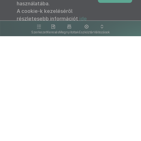
használatába.
A cookie-k kezeléséről
részletesebb információt
ide
kattintva olvashat.
Szerkezet
Keresés
Megnyitottak
Eszköztár
Változások
Kapcsolat
Felhasználási feltételek