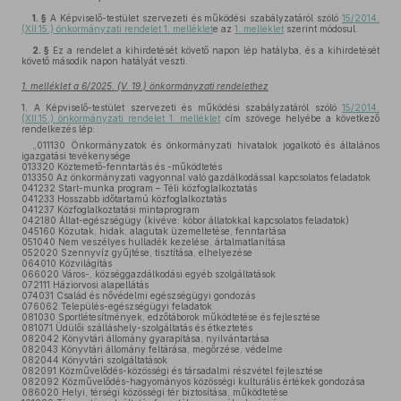
1. §
A Képviselő-testület szervezeti és működési szabályzatáról szóló
15/2014.
(XII.15.) önkormányzati rendelet 1. melléklet
e az
1. melléklet
szerint módosul.
2. §
Ez a rendelet a kihirdetését követő napon lép hatályba, és a kihirdetését
követő második napon hatályát veszti.
1. melléklet a 6/2025. (V. 19.) önkormányzati rendelethez
1.
A Képviselő-testület szervezeti és működési szabályzatáról szóló
15/2014.
(XII.15.) önkormányzati rendelet 1. melléklet
cím szövege helyébe a következő
rendelkezés lép:
„011130 Önkormányzatok és önkormányzati hivatalok jogalkotó és általános
igazgatási tevékenysége
013320 Köztemető-fenntartás és -működtetés
013350 Az önkormányzati vagyonnal való gazdálkodással kapcsolatos feladatok
041232 Start-munka program – Téli közfoglalkoztatás
041233 Hosszabb időtartamú közfoglalkoztatás
041237 Közfoglalkoztatási mintaprogram
042180 Állat-egészségügy (kivéve: kóbor állatokkal kapcsolatos feladatok)
045160 Közutak, hidak, alagutak üzemeltetése, fenntartása
051040 Nem veszélyes hulladék kezelése, ártalmatlanítása
052020 Szennyvíz gyűjtése, tisztítása, elhelyezése
064010 Közvilágítás
066020 Város-, községgazdálkodási egyéb szolgáltatások
072111 Háziorvosi alapellátás
074031 Család és nővédelmi egészségügyi gondozás
076062 Település-egészségügyi feladatok
081030 Sportlétesítmények, edzőtáborok működtetése és fejlesztése
081071 Üdülői szálláshely-szolgáltatás és étkeztetés
082042 Könyvtári állomány gyarapítása, nyilvántartása
082043 Könyvtári állomány feltárása, megőrzése, védelme
082044 Könyvtári szolgáltatások
082091 Közművelődés-közösségi és társadalmi részvétel fejlesztése
082092 Közművelődés-hagyományos közösségi kulturális értékek gondozása
086020 Helyi, térségi közösségi tér biztosítása, működtetése