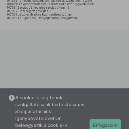
101222 Támogató szolgáltatás fogyatékos személyek részére
106020 Lakásfenntartással, lakhatással összefüggő ellátások
107051 Szociális étkeztetés szociális konyhán
107052 Házi segítségnyújtás
107053 Jelzőrendszeres házi segítségnyújtás
107055 Falugondnoki, tanyagondnoki szolgáltatás”
A cookie-k segítenek
szolgáltatásaink biztosításában.
Szolgáltatásaink
igénybevételével Ön
beleegyezik a cookie-k
Elfogadom