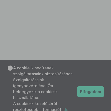
A cookie-k segítenek
szolgáltatásaink biztosításában.
Szolgáltatásaink
igénybevételével Ön
beleegyezik a cookie-k
Elfogadom
használatába.
A cookie-k kezeléséről
részletesebb információt
ide