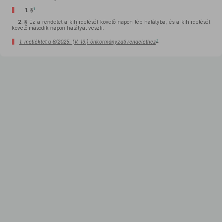
1
1. §
2. §
Ez a rendelet a kihirdetését követő napon lép hatályba, és a kihirdetését
követő második napon hatályát veszti.
2
1. melléklet a 6/2025. (V. 19.) önkormányzati rendelethez