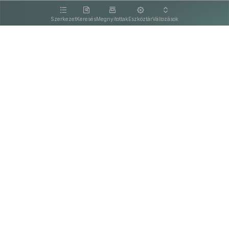
kattintva olvashat.
Szerkezet
Keresés
Megnyitottak
Eszköztár
Változások
Kapcsolat
Felhasználási feltételek
PDF
Akadálymentesítési nyilatkozat
Adatkezelési tájékoztató