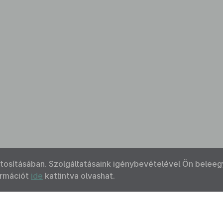
ztosításában. Szolgáltatásaink igénybevételével Ön beleeg
ormációt
ide
kattintva olvashat.