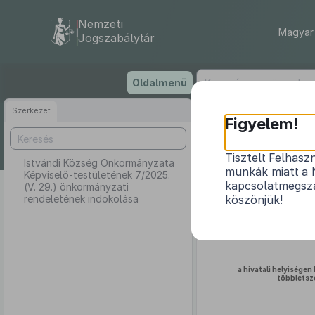
Nemzeti
Magyar 
Jogszabálytár
Ugrás
Oldalmenü
a
tartalomra
Szerkezet
Istvándi
Figyelem!
7/2025. 
Tisztelt Felhasz
Istvándi Község Önkormányzata
munkák miatt a 
Képviselő-testületének 7/2025.
kapcsolatmegsza
(V. 29.) önkormányzati
rendeletének indokolása
köszönjük!
a hivatali helyiségen
többletszo