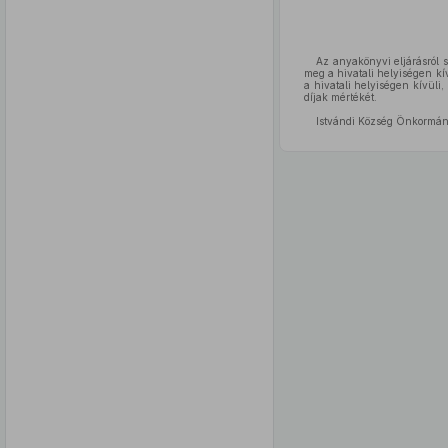
Az anyakönyvi eljárásról 
meg a hivatali helyiségen kí
a hivatali helyiségen kívüli
díjak mértékét.
Istvándi Község Önkormányz