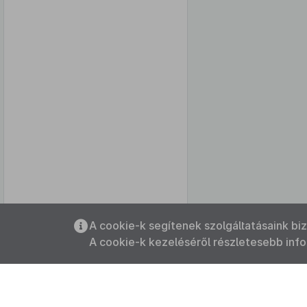
Az oldalmenübe visszatéréshez
A cookie-k segítenek szolgáltatásaink bi
használhatja az
ALT + S
billentyűket.
A cookie-k kezeléséről részletesebb inf