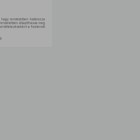
, hogy rendeletben határozza
 rendeletben állapíthassa meg
lentételezéseként a fizetendő
g.