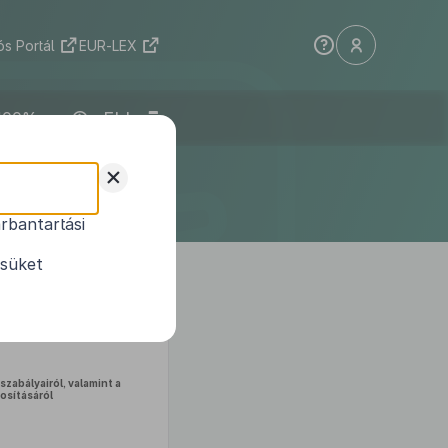
s Portál
EUR-LEX
ELI
tületének
+
ndokolása
rbantartási
ésüket
szabályairól, valamint a
sításáról