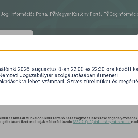
Jogi Információs Portál
Magyar Közlöny Portál
Céginformáció
 Község Önkormányzata Képviselő-tes
(V. 29.) önkormányzati rendeletének i
nálóink! 2026. augusztus 8-án 22:00 és 22:30 óra között ka
Nemzeti Jogszabálytár szolgáltatásában átmeneti
kadásokra lehet számítani. Szíves türelmüket és megért
Közlönyállapot 2025. 06. 01.
 kívüli és hivatali munkaidőn kívül történő házasságkötés létesítése engedélyezésének 
lgáltatásért fizetendő díjak mértékéről szóló
6/2017. (VI.1.) önkormányzati rendelet
módo