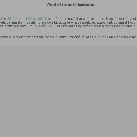
Végső előterjesztői indokolás
szóló
2010. évi I. törvény 96. §
-a ad felhatalmazást arra, hogy a települési önkormányzat
vüli, valamint a hivatali munkaidőn kívül történő házasságkötés szabályait, valamint hogy
, valamint a hivatali munkaidőn kívül történő házasságkötés esetén a többletszolgáltatás el
ata a rendelet módosítását, mely a díjakban történő változás, a fentiek alapján alkotta me