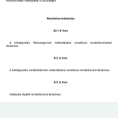
előirányzatok módosítása is szükséges.
Részletes indokolás
Az 1. §-hoz
A költségvetés főösszegeinek módosítására vonatkozó rendelkezéseket
tartalmaz.
A 2. §-hoz
A költségvetés mellékleteinek módosítására vonatkozó rendelkezést tartalmaz.
A 3. §-hoz
Hatályba léptető rendelkezést tartalmaz.