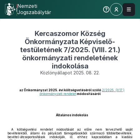
Nemzeti
Jogszabálytár
Kercaszomor Község
Önkormányzata Képviselő-
testületének 7/2025. (VIII. 21.)
önkormányzati rendeletének
indokolása
Közlönyállapot 2025. 08. 22.
az Önkormányzat 2025. évi költségvetéséról szóló
2/2025. (II.17.)
önkormányzati rendelet
módosításáról
Általános indokolás
A költségvetési rendelet módosítását az előre nem tervezhető saját
bevételekből, állami és pályázati támogatásokból származó többletbevételek,
bevétel-átcsoportosítások indokolják, ill. ehhez kapcsolódóan a kiadási