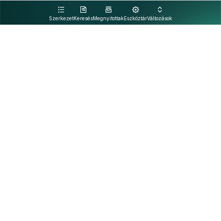
kattintva olvashat.
Szerkezet
Keresés
Megnyitottak
Eszköztár
Változások
Kapcsolat
Felhasználási feltételek
PDF
Akadálymentesítési nyilatkozat
Adatkezelési tájékoztató