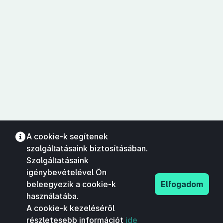
A cookie-k segítenek
szolgáltatásaink biztosításában.
Szolgáltatásaink
igénybevételével Ön
beleegyezik a cookie-k
Elfogadom
használatába.
A cookie-k kezeléséről
részletesebb információt
ide