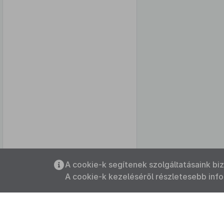
Az oldalmenübe visszatéréshez
A cookie-k segítenek szolgáltatásaink bi
használhatja az
ALT + S
billentyűket.
A cookie-k kezeléséről részletesebb inf