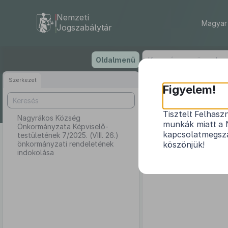
Nemzeti
Magyar 
Jogszabálytár
Ugrás
Oldalmenü
a
tartalomra
Szerkezet
Nagyrákos
Figyelem!
7/2025. (
Tisztelt Felhasz
Nagyrákos Község
munkák miatt a 
Önkormányzata Képviselő-
kapcsolatmegsza
testületének 7/2025. (VIII. 26.)
önkormányzati rendeletének
köszönjük!
indokolása