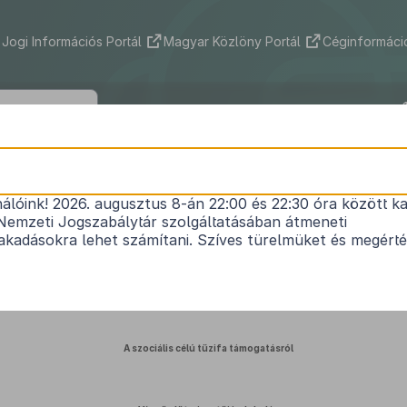
Jogi Információs Portál
Magyar Közlöny Portál
Céginformáció
 Község Önkormányzata Képviselő-te
VIII. 26.) önkormányzati rendeletének 
nálóink! 2026. augusztus 8-án 22:00 és 22:30 óra között ka
Nemzeti Jogszabálytár szolgáltatásában átmeneti
kadásokra lehet számítani. Szíves türelmüket és megért
Közlönyállapot 2025. 08. 27.
A szociális célú tűzifa támogatásról