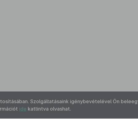
ztosításában. Szolgáltatásaink igénybevételével Ön beleeg
ormációt
ide
kattintva olvashat.