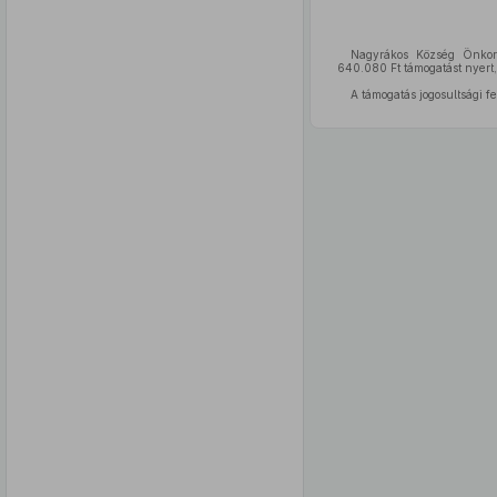
Nagyrákos Község Önkorm
640.080 Ft támogatást nyert
A támogatás jogosultsági f