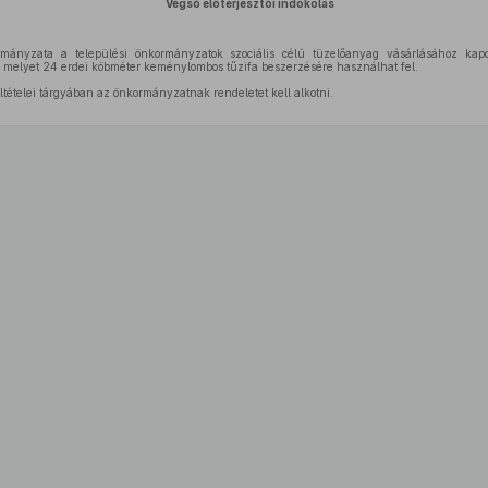
Végső előterjesztői indokolás
ányzata a települési önkormányzatok szociális célú tüzelőanyag vásárlásához kapc
, melyet 24 erdei köbméter keménylombos tűzifa beszerzésére használhat fel.
eltételei tárgyában az önkormányzatnak rendeletet kell alkotni.