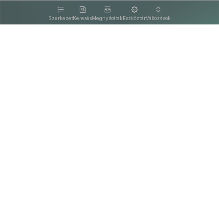
kattintva olvashat.
Szerkezet
Keresés
Megnyitottak
Eszköztár
Változások
Kapcsolat
Felhasználási feltételek
PDF
Akadálymentesítési nyilatkozat
Adatkezelési tájékoztató