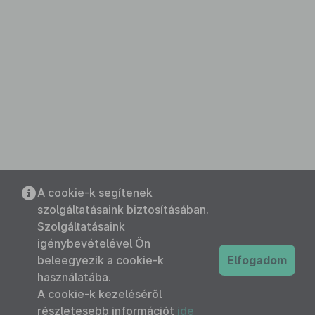
A cookie-k segítenek
szolgáltatásaink biztosításában.
Szolgáltatásaink
igénybevételével Ön
beleegyezik a cookie-k
Elfogadom
használatába.
A cookie-k kezeléséről
részletesebb információt
ide