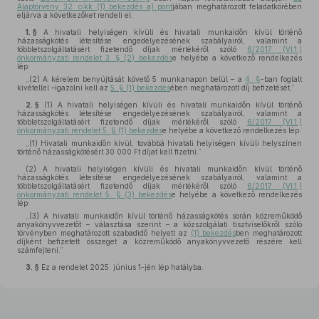
Alaptörvény 32. cikk (1) bekezdés a) pont
jában meghatározott feladatkörében
eljárva a következőket rendeli el.
1. §
A hivatali helyiségen kívüli és hivatali munkaidőn kívül történő
házasságkötés létesítése engedélyezésének szabályairól, valamint a
többletszolgáltatásért fizetendő díjak mértékéről szóló
6/2017 (VI.1.)
önkormányzati rendelet 3. § (2) bekezdés
e helyébe a következő rendelkezés
lép:
„(2)
A kérelem benyújtását követő 5 munkanapon belül – a
4. §
-ban foglalt
kivétellel –igazolni kell az
5. § (1) bekezdés
ében meghatározott díj befizetését.”
2. §
(1)
A hivatali helyiségen kívüli és hivatali munkaidőn kívül történő
házasságkötés létesítése engedélyezésének szabályairól, valamint a
többletszolgáltatásért fizetendő díjak mértékéről szóló
6/2017 (VI.1.)
önkormányzati rendelet 5. § (1) bekezdés
e helyébe a következő rendelkezés lép:
„(1)
Hivatali munkaidőn kívül, továbbá hivatali helyiségen kívüli helyszínen
történő házasságkötésért 30 000 Ft díjat kell fizetni.”
(2)
A hivatali helyiségen kívüli és hivatali munkaidőn kívül történő
házasságkötés létesítése engedélyezésének szabályairól, valamint a
többletszolgáltatásért fizetendő díjak mértékéről szóló
6/2017 (VI.1.)
önkormányzati rendelet 5. § (3) bekezdés
e helyébe a következő rendelkezés
lép:
„(3)
A hivatali munkaidőn kívül történő házasságkötés során közreműködő
anyakönyvvezetőt – választása szerint – a közszolgálati tisztviselőkről szóló
törvényben meghatározott szabadidő helyett az
(1) bekezdés
ben meghatározott
díjként befizetett összeget a közreműködő anyakönyvvezető részére kell
számfejteni.”
3. §
Ez a rendelet 2025. június 1-jén lép hatályba.