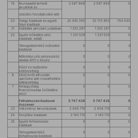
19.
Munkaadót terhelő
2 587 868
2 587 868
0
járulékok és
szociális hozzájárulási adó
20.
Dologi kiadások és egyéb
25 935 390
25 170 850
764 540
folyó kiadások
21.
Ellátottak pénzbeli juttatásai
1 333 287
1 333 287
0
22.
Egyéb működési célú
1 201 539
1 201 539
0
kiadások, ebből
Támogatásértékű működési
0
0
0
kiadások
Működési célú pénzeszköz
0
0
0
átadás ÁHT-n kívülre
Előző évi befizetési
0
0
0
kötelezettség
8.
Előző évről áthúzódó
0
0
0
iparűzési adó visszafizetési
kötelezettség
7.
Körjegyzőség
0
0
0
finanszírozása (működési
célú)
Felhalmozási kiadások
5 747 426
5 747 426
0
összesen
23.
Intézményi beruházások
2 606 716
2 606 716
0
24.
Felújítási kiadások
3 140 710
3 140 710
0
25.
Egyéb felhalmozási
0
0
0
kiadások
Támogatásértékű
0
0
0
felhalmozási kiadások