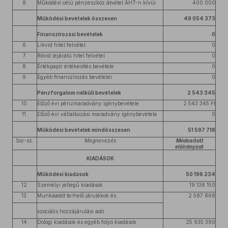
8.
Működési célú pénzeszköz átvétel ÁHT-n kívüi
400 000
Működési bevételek összesen
49 054 373
Finanszírozási bevételek
0
6.
Likvid hitel felvétel
0
7.
Rövid lejáratú hitel felvétel
0
8.
Értékpapír értékesítés bevétele
0
9.
Egyéb finanszírozás bevételei
0
Pénzforgalom nélküli bevételek
2 543 345
10.
Előző évi pénzmaradvány igénybevétele
2 543 345 Ft
11.
Előző évi vállalkozási maradvány igénybevétele
0
Működési bevételek mindösszesen
51 597 718
Sor-sz.
Megnevezés
Módosított
előirányzat
KIADÁSOK
Működési kiadások
50 196 234
12.
Személyi jellegű kiadások
19 138 150
13.
Munkaadót terhelő járulékok és
2 587 868
szociális hozzájárulási adó
14.
Dologi kiadások és egyéb folyó kiadások
25 935 390