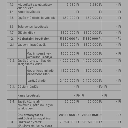
1.3.
Közvetített szolgáltatások
9 280 Ft
9 280 Ft
- Ft
ellenértéke
1.4.
Kamatbevételek
- Ft
- Ft
- Ft
1.5.
Egyéb működési bevételek
650 000 Ft
650 000 Ft
- Ft
1.6.
Tulajdonosi bevételek
- Ft
1.7.
Ellátási díjak
1 500 000 Ft
1 500 000 Ft
- Ft
2.
Közhatalmi bevételek
5 380 000 Ft
5 380 000 Ft
- Ft
2.1.
Vagyoni típusú adók
1 300 000 Ft
1 300 000 Ft
- Ft
Magánszemélyek
1 300 000 Ft
1 300 000 Ft
- Ft
kommunális adója
2.2.
Egyéb áruhasználati és
4 000 000 Ft
4 000 000 Ft
- Ft
szolgáltatási adók
Idegenforgalmi adó
1 600 000 Ft
1 600 000 Ft
- Ft
tartózkodás után
Iparűzési adó
2 400 000 Ft
2 400 000 Ft
- Ft
2.3.
Gépjárműadók
- Ft
- Ft
- Ft
Kamatbevételek
- Ft
- Ft
- Ft
2.4.
Egyéb közhatalmi
80 000 Ft
80 000 Ft
- Ft
bevételek, pótlékok, egyé
sajátos bev.
Önkormányzatok
28 153 950 Ft
28 153 950 Ft
- Ft
működési támogatásai
3.
Önkormányzatok
28 153 950 Ft
28 153 950 Ft
- Ft
költségvetési támogatása