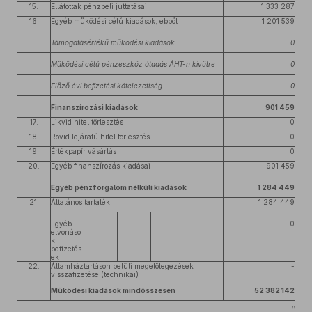
15.
Ellátottak pénzbeli juttatásai
1 333 287
16.
Egyéb működési célú kiadások, ebből
1 201 539
Támogatásértékű működési kiadások
0
Működési célú pénzeszköz átadás ÁHT-n kívülre
0
Előző évi befizetési kötelezettség
0
Finanszírozási kiadások
901 459
17.
Likvid hitel törlesztés
0
18.
Rövid lejáratú hitel törlesztés
0
19.
Értékpapír vásárlás
0
20.
Egyéb finanszírozás kiadásai
901 459
Egyéb pénzforgalom nélküli kiadások
1 284 449
21.
Általános tartalék
1 284 449
Egyéb
0
elvonáso
k,
befizetés
ek
22.
Államháztartáson belüli megelőlegezések
-
visszafizetése (technikai)
Működési kiadások mindösszesen
52 382 142
”