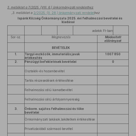
3. melléklet a 7/2025. (VIII. 6.) önkormányzati rendelethez
„
3. melléklet a
2/2025. (II. 28.) önkormányzati rendelet
hez
Ispánk Község Önkormányzata 2025. évi felhalmozási bevételei és
kiadásai
adatok Ft-ban
Sor-sz.
Megnevezés
Módosított
előirányzat
BEVÉTELEK
1.
Tárgyi eszközök, immateriális javak
1 007 850
értékesítés
2.
Pénzügyi befektetések bevételei
0
Osztalék-és hozambevétel
Tartós részesedések értékesítése
Felhalmozási célú kamatbevétel
Felhalmozási célú árfolyamnyereség
3.
Önkorm. sajátos felhalmozási és tőke
bevételei
Önkormányzati lakások,lakótelkek értékesítése
Privatizációból származó bevétel