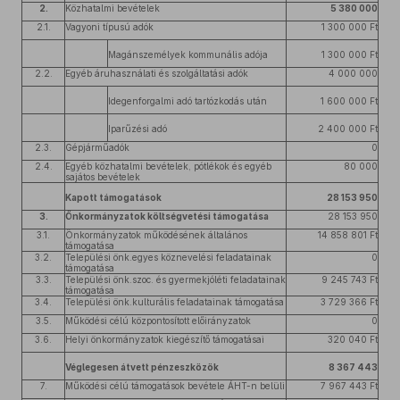
2.
Közhatalmi bevételek
5 380 000
2.1.
Vagyoni típusú adók
1 300 000 Ft
Magánszemélyek kommunális adója
1 300 000 Ft
2.2.
Egyéb áruhasználati és szolgáltatási adók
4 000 000
Idegenforgalmi adó tartózkodás után
1 600 000 Ft
Iparűzési adó
2 400 000 Ft
2.3.
Gépjárműadók
0
2.4.
Egyéb közhatalmi bevételek, pótlékok és egyéb
80 000
sajátos bevételek
Kapott támogatások
28 153 950
3.
Önkormányzatok költségvetési támogatása
28 153 950
3.1.
Önkormányzatok működésének általános
14 858 801 Ft
támogatása
3.2.
Települési önk.egyes köznevelési feladatainak
0
támogatása
3.3.
Települési önk.szoc. és gyermekjóléti feladatainak
9 245 743 Ft
támogatása
3.4.
Települési önk.kulturális feladatainak támogatása
3 729 366 Ft
3.5.
Működési célú központosított előirányzatok
0
3.6.
Helyi önkormányzatok kiegészítő támogatásai
320 040 Ft
Véglegesen átvett pénzeszközök
8 367 443
7.
Működési célú támogatások bevétele ÁHT-n belüli
7 967 443 Ft