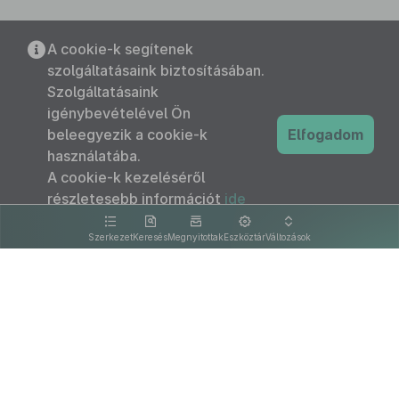
A cookie-k segítenek
szolgáltatásaink biztosításában.
Szolgáltatásaink
igénybevételével Ön
beleegyezik a cookie-k
Elfogadom
használatába.
A cookie-k kezeléséről
részletesebb információt
ide
kattintva olvashat.
Szerkezet
Keresés
Megnyitottak
Eszköztár
Változások