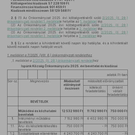
Költségvetési kiadások
57 228 109 Ft
Finanszírozási kiadások
901 459 Ft
Kiadások mindösszesen
58 129 568 Ft
”
2. §
(1)
Az Önkormányzat 2025. évi költségvetéséről szóló
2/2025. (II. 28.)
önkormányzati rendelet 1. melléklet
e helyébe az
1. melléklet
lép.
(2)
Az Önkormányzat 2025. évi költségvetéséről szóló
2/2025. (II. 28.)
önkormányzati rendelet 2. melléklet
e helyébe a
2. melléklet
lép.
(3)
Az Önkormányzat 2025. évi költségvetéséről szóló
2/2025. (II. 28.)
önkormányzati rendelet 3. melléklet
e helyébe a
3. melléklet
lép.
3. §
Ez a rendelet a kihirdetését követő napon lép hatályba, és a kihirdetését
követő második napon hatályát veszti.
1. melléklet a 7/2025. (VIII. 6.) önkormányzati rendelethez
„
1. melléklet a
2/2025. (II. 28.) önkormányzati rendelet
hez
Ispánk Község Önkormányzata 2025. évi bevételei és kiadásai
adatok Ft-ban
Sor-sz.
Megnevezés
Módosított
módosított előirányzatból
előirányzat
kötelező
önként
összesen
feladatellátás
vállalt
feladatellátás
BEVÉTELEK
Működési és közhatalmi
12 532 980 Ft
11 782 980 Ft
750 000 Ft
bevételek
1.
Intézményi működési
7 152 980 Ft
6 402 980 Ft
750 000 Ft
bevételek
1.1.
Áru- és készletértékesítés
750 000 Ft
- Ft
750 000 Ft
bevétele
1.2.
Szolgáltatások ellenértéke
4 243 700 Ft
4 243 700 Ft
- Ft