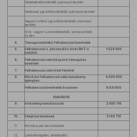
Vállalatértékesítésből származó bevétel
Vadászati jog érétkesítéséből származó bevétel
Vagyoni értékű jog értékesítéséből származó
bevétel
Önk. vagyon üzemeltetéséből, koncesszióból
sz.bev.
4.
Támogatásértékű felhalmozási bevételek
5.
Felhalmozási c. pénzeszköz átvét ÁHT-n
1 524 000
belülről
6.
Felhalmozási célú központi támogatás
bevétele
7.
Felhalmozási célú hitel felvétel
8.
Előző évi felhalmozási célú maradvány
4 000 000
igénybev
Felhalmozási bevételek összesen
6 531 850
KIADÁSOK
9.
Intézményi beruházások
2 606 716
10.
Felújítási kiadások
3 140 710
11.
Kormányzati beruházások
12.
Lakástámogatás, lakásépítés