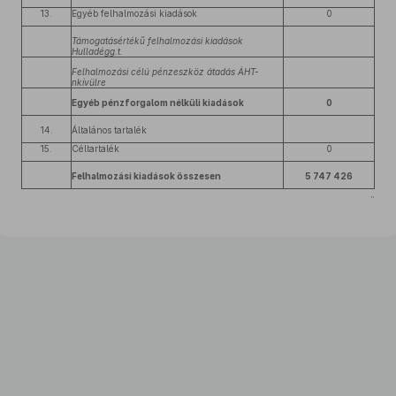
13.
Egyéb felhalmozási kiadások
0
Támogatásértékű felhalmozási kiadások
Hulladégg.t.
Felhalmozási célú pénzeszköz átadás ÁHT-
nkívülre
Egyéb pénzforgalom nélküli kiadások
0
14.
Általános tartalék
15.
Céltartalék
0
Felhalmozási kiadások összesen
5 747 426
”