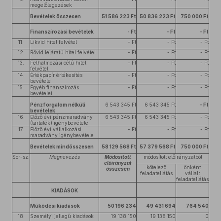
megelőlegezések
Bevételek összesen
51 586 223 Ft
50 836 223 Ft
750 000 Ft
Finanszírozási bevételek
- Ft
- Ft
- Ft
11.
Likvid hitel felvétel
- Ft
- Ft
- Ft
12.
Rövid lejáratú hitel felvétel
- Ft
- Ft
- Ft
13.
Felhalmozási célú hitel
- Ft
- Ft
- Ft
felvétel
14.
Értékpapír értékesítés
- Ft
- Ft
- Ft
bevétele
15.
Egyéb finanszírozás
- Ft
- Ft
- Ft
bevételei
Pénzforgalom nélküli
6 543 345 Ft
6 543 345 Ft
- Ft
bevételek
16.
Előző évi pénzmaradvány
6 543 345 Ft
6 543 345 Ft
- Ft
(tartalék) igénybevétele
17.
Előző évi vállalkozási
- Ft
- Ft
- Ft
maradvány igénybevétele
Bevételek mindösszesen
58 129 568 Ft
57 379 568 Ft
750 000 Ft
Sor-sz.
Megnevezés
Módosított
módosított előirányzatból
előirányzat
kötelező
önként
összesen
feladatellátás
vállalt
feladatellátás
KIADÁSOK
Működési kiadások
50 196 234
49 431 694
764 540
18.
Személyi jellegű kiadások
19 138 150
19 138 150
0