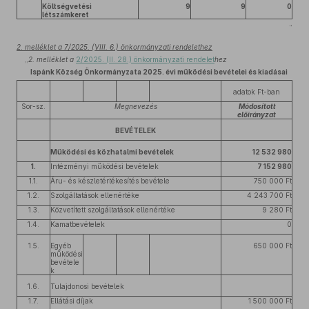
Költségvetési
9
9
0
létszámkeret
”
2. melléklet a 7/2025. (VIII. 6.) önkormányzati rendelethez
„
2. melléklet a
2/2025. (II. 28.) önkormányzati rendelet
hez
Ispánk Község Önkormányzata 2025. évi működési bevételei és kiadásai
adatok Ft-ban
Sor-sz.
Megnevezés
Módosított
előirányzat
BEVÉTELEK
Működési és közhatalmi bevételek
12 532 980
1.
Intézményi működési bevételek
7 152 980
1.1.
Áru- és készletértékesítés bevétele
750 000 Ft
1.2.
Szolgáltatások ellenértéke
4 243 700 Ft
1.3.
Közvetített szolgáltatások ellenértéke
9 280 Ft
1.4.
Kamatbevételek
0
1.5.
Egyéb
650 000 Ft
működési
bevétele
k
1.6.
Tulajdonosi bevételek
1.7.
Ellátási díjak
1 500 000 Ft