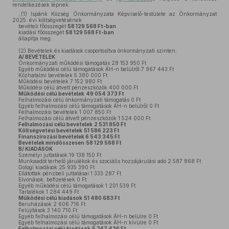
rendelkezések lépnek:
„(1)
Ispánk Község Önkormányzata Képviselő-testülete az Önkormányzat
2025. évi költségvetésének
bevételi főösszegét
58 129 568 Ft-ban
kiadási főösszegét
58 129 568 Ft-ban
állapítja meg.
(2)
Bevételek és kiadások csoportosítva önkormányzati szinten:
A/ BEVÉTELEK
Önkormányzati működési támogatás 28 153 950 Ft
Egyéb működési célú támogatások ÁH-n belülről 7 967 443 Ft
Közhatalmi bevételek 5 380 000 Ft
Működési bevételek 7 152 980 Ft
Működési célú átvett pénzeszközök 400 000 Ft
Működési célú bevételek
49 054 373 Ft
Felhalmozási célú önkormányzati támogatás 0 Ft
Egyéb felhalmozási célú támogatások ÁH-n belülről 0 Ft
Felhalmozási bevételek 1 007 850 Ft
Felhalmozási célú átvett pénzeszközök 1 524 000 Ft
Felhalmozási célú bevételek
2 531 850 Ft
Költségvetési bevételek
51 586 223 Ft
Finanszírozási bevételek 6 543 345 Ft
Bevételek mindösszesen
58 129 568 Ft
B/ KIADÁSOK
Személyi juttatások 19 138 150 Ft
Munkaadót terhelő járulékok és szociális hozzájárulási adó 2 587 868 Ft
Dologi kiadások 25 935 390 Ft
Ellátottak pénzbeli juttatásai 1 333 287 Ft
Elvonások, befizetések 0 Ft
Egyéb működési célú támogatások 1 201 539 Ft
Tartalékok 1 284 449 Ft
Működési célú kiadások
51 480 683 Ft
Beruházások 2 606 716 Ft
Felújítások 3 140 710 Ft
Egyéb felhalmozási célú támogatások ÁH-n belülre 0 Ft
Egyéb felhalmozási célú támogatások ÁH-n kívülre 0 Ft
Felhalmozási célú kiadások
5 747 426 Ft