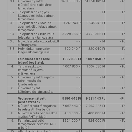
3.1.
Önkormányzatok
14 858 801 Ft
14 858 801 Ft
- Ft
működésének általános
támogatása
3.2.
Települési önk.egyes
- Ft
- Ft
- Ft
köznevelési feladatainak
támogatása
3.3.
Települési önk.szoc. és
9 245 743 Ft
9 245 743 Ft
- Ft
gyermekjóléti feladatainak
támogatása
3.4.
Települési önk.kulturális
3 729 366 Ft
3 729 366 Ft
- Ft
feladatainak támogatása
3.5.
Működési célú központosított
- Ft
- Ft
- Ft
előirányzatok
3.6.
Helyi önkormányzatok
320 040 Ft
320 040 Ft
- Ft
kiegészítő támogatásai
Felhalmozási és tőke
1 007 850 Ft
1 007 850 Ft
- Ft
jellegű bevételek
4.
Tárgyi eszközök,
1 007 850 Ft
1 007 850 Ft
- Ft
immateriális javak
értékesítése
5.
Önkormányzatok sajátos
- Ft
- Ft
- Ft
felhalmozási és
tőkebevételei
6.
Önkormányzat
- Ft
- Ft
- Ft
költségvetési támogatása
Véglegesen átvett
9 891 443 Ft
9 891 443 Ft
- Ft
pénzeszközök
7.
Működési célú támogatások
7 967 443 Ft
7 967 443 Ft
- Ft
bevétele ÁHT-n belüli
8.
Működési célú pénzeszköz
400 000 Ft
400 000 Ft
- Ft
átvétel ÁHT-n kívüi
9.
Felhalmozási célú
1 524 000 Ft
1 524 000 Ft
- Ft
támogatások bevétele ÁHT-
n belüli
10.
Államháztartáson belüli
- Ft
- Ft
- Ft