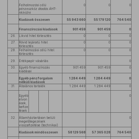
Felhalmozási célú
0
0
0
pénzeszköz átadás ÁHT-
nkívülre
Kiadások összesen
55 943 660
55 179 120
764 540
Finanszírozási kiadások
901 459
901 459
0
26.
Likvid hitel törlesztés
0
0
0
27.
Rövid lejáratú hitel
0
0
0
törlesztés
28.
Felhalmozási célú hitel
0
0
0
törlesztés
29.
Értékpapír vásárlás
0
30.
Egyéb finanszírozás
901 459
901 459
0
kiadásai
Egyéb pénzforgalom
1 284 449
1 284 449
0
nélküli kiadások
31.
Általános tartalék
1 284 449
1 284 449
0
Egyéb
0
elvon
ások,
befize
tések
32.
Államháztartáson belüli
0
megelőlegezések
visszafizetése (technikai)
Kiadások mindösszesen
58 129 568
57 365 028
764 540