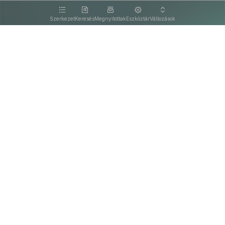
kattintva olvashat.
Szerkezet
Keresés
Megnyitottak
Eszköztár
Változások
Kapcsolat
Felhasználási feltételek
PDF
Akadálymentesítési nyilatkozat
Adatkezelési tájékoztató