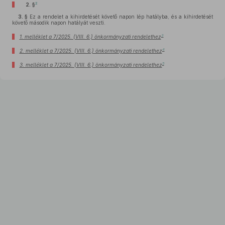
2
2. §
3. §
Ez a rendelet a kihirdetését követő napon lép hatályba, és a kihirdetését
követő második napon hatályát veszti.
3
1. melléklet a 7/2025. (VIII. 6.) önkormányzati rendelethez
4
2. melléklet a 7/2025. (VIII. 6.) önkormányzati rendelethez
5
3. melléklet a 7/2025. (VIII. 6.) önkormányzati rendelethez