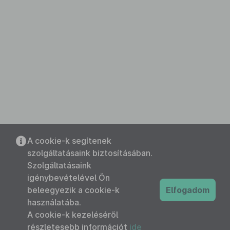
A cookie-k segítenek
szolgáltatásaink biztosításában.
Szolgáltatásaink
igénybevételével Ön
beleegyezik a cookie-k
Elfogadom
használatába.
A cookie-k kezeléséről
részletesebb információt
ide