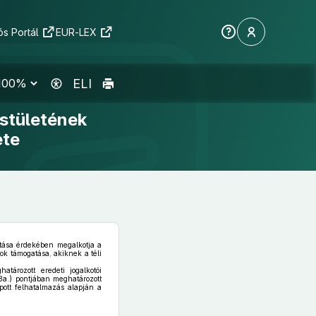
s Portál
EUR-LEX
ELI
stületének
ete
tása érdekében megalkotja a
ok támogatása, akiknek a téli
ározott eredeti jogalkotói
a.) pontjában meghatározott
ott felhatalmazás alapján a