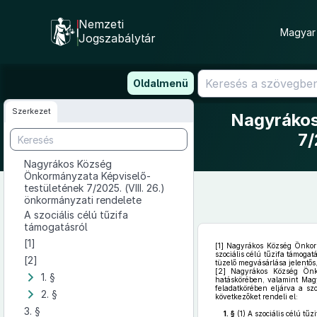
Nemzeti
Magyar 
Jogszabálytár
Ugrás
Oldalmenü
a
tartalomra
Szerkezet
Nagyrákos
7/
Nagyrákos Község
Önkormányzata Képviselő-
testületének 7/2025. (VIII. 26.)
önkormányzati rendelete
A szociális célú tűzifa
támogatásról
[1]
[1]
Nagyrákos Község Önkormá
szociális célú tűzifa támoga
[2]
tüzelő megvásárlása jelentős,
[2]
Nagyrákos Község Önko
1. §
hatáskörében, valamint Mag
feladatkörében eljárva a szo
2. §
következőket rendeli el:
3. §
1. §
(1)
A szociális célú tűz