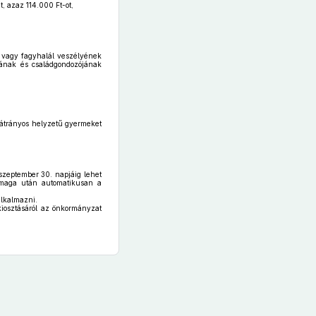
, azaz 114.000 Ft-ot,
s vagy fagyhalál veszélyének
jának és családgondozójának
hátrányos helyzetű gyermeket
 szeptember 30. napjáig lehet
 maga után automatikusan a
alkalmazni.
 kiosztásáról az önkormányzat