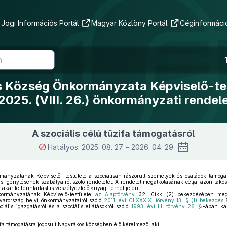
Jogi Információs Portál
Magyar Közlöny Portál
Céginformáció
 Község Önkormányzata Képviselő-te
2025. (VIII. 26.) önkormányzati rendel
A szociális célú tűzifa támogatásról
Hatályos: 2025. 08. 27. – 2026. 04. 29.
nyzatának Képviselő- testülete a szociálisan rászorult személyek és családok támoga
tás igénylésének szabályairól szóló rendeletét. A rendelet megalkotásának célja, azon lakos
 akár létfenntartást is veszélyeztető anyagi terhet jelent.
rmányzatának Képviselő-testülete
az Alaptörvény
32. Cikk (2) bekezdésében meghat
yarország helyi önkormányzatairól szóló
2011. évi CLXXXIX. törvény 13. § (1) bekezdés
8
ciális igazgatásról és a szociális ellátásokról szóló
1993. évi III. törvény 26. §
-ában kap
ifa támogatásra jogosult Nagyrákos községben élő kérelmező, aki