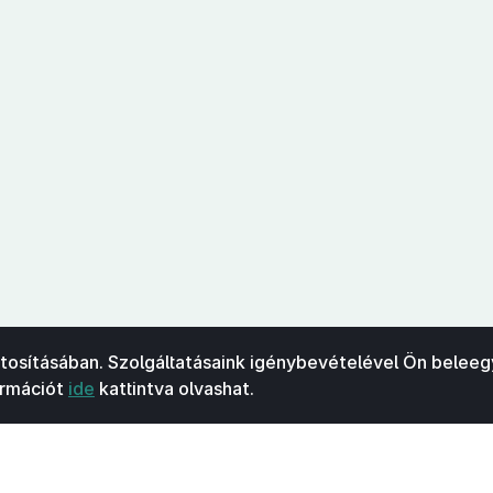
ztosításában. Szolgáltatásaink igénybevételével Ön beleeg
ormációt
ide
kattintva olvashat.