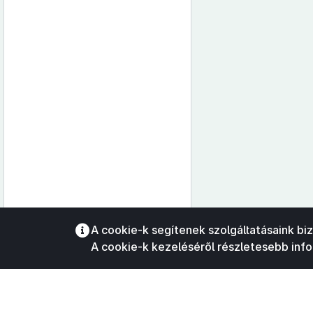
Az oldalmenübe visszatéréshez
A cookie-k segítenek szolgáltatásaink bi
használhatja az
ALT + S
billentyűket.
A cookie-k kezeléséről részletesebb inf