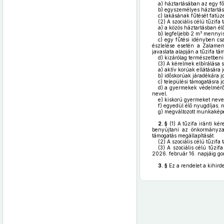
a)
háztartásában az egy főr
b)
egyszemélyes háztartás 
c)
lakásának fűtését fatüze
(2)
A szociális célú tűzifa 
a)
a közös háztartásban élő
3
b)
legfeljebb 2 m
mennyis
c)
egy fűtési idényben csa
észlelése esetén a Zalamen
javaslata alapján a tűzifa támo
d)
kizárólag természetbeni 
(3)
A kérelmek elbírálása s
a)
aktív korúak ellátására j
b)
időskorúak járadékára jo
c)
települési támogatásra jo
d)
a gyermekek védelméről
nevel,
e)
kiskorú gyermeket neve
f)
egyedül élő nyugdíjas, r
g)
megváltozott munkakép
2. §
(1)
A tűzifa iránti kér
benyújtani az önkormányza
támogatás megállapítását.
(2)
A szociális célú tűzifa 
(3)
A szociális célú tűzifa
2026. február 16. napjáig gon
3. §
Ez a rendelet a kihirde