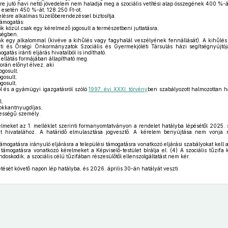
e jutó havi nettó jövedelem nem haladja meg a szociális vetítési alap összegének 400 %-át
esetén 450 %-át, 128.250 Ft-ot,
lésre alkalmas tüzelőberendezéssel biztosítja.
támogatás:
k közül csak egy kérelmező jogosult a természetbeni juttatásra,
égben,
k egy alkalommal (kivéve a kihűlés vagy fagyhalál veszélyének fennállását). A kihűlé
ti és Őrségi Önkormányzatok Szociális és Gyermekjóléti Társulás házi segítségnyújtó
gatás iránti eljárás hivatalból is indítható.
ellátás formájában állapítható meg.
orán előnyt élvez, aki
ogosult,
gosult,
gosult,
 és a gyámügyi igazgatásról szóló
1997. évi XXXI. törvény
ben szabályozott halmozottan 
l,
okkantnyugdíjas,
ességű személy.
elmeket az 1. melléklet szerinti formanyomtatványon a rendelet hatályba lépésétől 2025.
t hivatalához. A határidő elmulasztása jogvesztő. A kérelem benyújtása nem vonja
támogatásra irányuló eljárásra a települési támogatásra vonatkozó eljárási szabályokat kell 
 támogatásra vonatkozó kérelmeket a Képviselő-testület bírálja el. (4) A szociális tűzifa
doskodik, a szociális célú tűzifában részesülőtől ellenszolgáltatást nem kér.
tését követő napon lép hatályba, és 2026. április 30-án hatályát veszti.