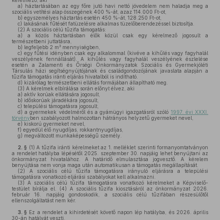
kérelmező, aki
a)
háztartásában az egy főre jutó havi nettó jövedelem nem haladja meg a
szociális vetítési alap összegének 400 %-át, azaz 114.000 Ft-ot,
b)
egyszemélyes háztartás esetén 450 %-át, 128.250 Ft-ot,
c)
lakásának fűtését fatüzelésre alkalmas tüzelőberendezéssel biztosítja.
(2)
A szociális célú tűzifa támogatás:
a)
a közös háztartásban élők közül csak egy kérelmező jogosult a
természetbeni juttatásra,
3
b)
legfeljebb 2 m
mennyiségben,
c)
egy fűtési idényben csak egy alkalommal (kivéve a kihűlés vagy fagyhalál
veszélyének fennállását). A kihűlés vagy fagyhalál veszélyének észlelése
esetén a Zalamenti és Őrségi Önkormányzatok Szociális és Gyermekjóléti
Társulás házi segítségnyújtójának és családgondozójának javaslata alapján a
tűzifa támogatás iránti eljárás hivatalból is indítható.
d)
kizárólag természetbeni ellátás formájában állapítható meg.
(3)
A kérelmek elbírálása során előnyt élvez, aki
a)
aktív korúak ellátására jogosult,
b)
időskorúak járadékára jogosult,
c)
települési támogatásra jogosult,
d)
a gyermekek védelméről és a gyámügyi igazgatásról szóló
1997. évi XXXI.
törvény
ben szabályozott halmozottan hátrányos helyzetű gyermeket nevel,
e)
kiskorú gyermeket nevel,
f)
egyedül élő nyugdíjas, rokkantnyugdíjas,
g)
megváltozott munkaképességű személy.
2. §
(1)
A tűzifa iránti kérelmeket az 1. melléklet szerinti formanyomtatványon
a rendelet hatályba lépésétől 2025. szeptember 30. napjáig lehet benyújtani az
önkormányzat hivatalához. A határidő elmulasztása jogvesztő. A kérelem
benyújtása nem vonja maga után automatikusan a támogatás megállapítását.
(2)
A szociális célú tűzifa támogatásra irányuló eljárásra a települési
támogatásra vonatkozó eljárási szabályokat kell alkalmazni.
(3)
A szociális célú tűzifa támogatásra vonatkozó kérelmeket a Képviselő-
testület bírálja el. (4) A szociális tűzifa kiosztásáról az önkormányzat 2026.
február 16. napjáig gondoskodik, a szociális célú tűzifában részesülőtől
ellenszolgáltatást nem kér.
3. §
Ez a rendelet a kihirdetését követő napon lép hatályba, és 2026. április
30-án hatályát veszti.