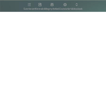
kattintva olvashat.
Szerkezet
Keresés
Megnyitottak
Eszköztár
Változások
Kapcsolat
Felhasználási feltételek
PDF
Akadálymentesítési nyilatkozat
Adatkezelési tájékoztató