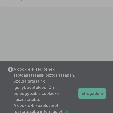
A cookie-k segítenek
szolgáltatásaink biztosításában.
Szolgáltatásaink
igénybevételével Ön
beleegyezik a cookie-k
Elfogadom
használatába.
A cookie-k kezeléséről
részletesebb információt
ide