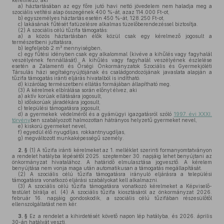
kérelmező, aki
a)
háztartásában az egy főre jutó havi nettó jövedelem nem haladja meg a
szociális vetítési alap összegének 400 %-át, azaz 114.000 Ft-ot,
b)
egyszemélyes háztartás esetén 450 %-át, 128.250 Ft-ot,
c)
lakásának fűtését fatüzelésre alkalmas tüzelőberendezéssel biztosítja.
(2)
A szociális célú tűzifa támogatás:
a)
a közös háztartásban élők közül csak egy kérelmező jogosult a
természetbeni juttatásra,
3
b)
legfeljebb 2 m
mennyiségben,
c)
egy fűtési idényben csak egy alkalommal (kivéve a kihűlés vagy fagyhalál
veszélyének fennállását). A kihűlés vagy fagyhalál veszélyének észlelése
esetén a Zalamenti és Őrségi Önkormányzatok Szociális és Gyermekjóléti
Társulás házi segítségnyújtójának és családgondozójának javaslata alapján a
tűzifa támogatás iránti eljárás hivatalból is indítható.
d)
kizárólag természetbeni ellátás formájában állapítható meg.
(3)
A kérelmek elbírálása során előnyt élvez, aki
a)
aktív korúak ellátására jogosult,
b)
időskorúak járadékára jogosult,
c)
települési támogatásra jogosult,
d)
a gyermekek védelméről és a gyámügyi igazgatásról szóló
1997. évi XXXI.
törvény
ben szabályozott halmozottan hátrányos helyzetű gyermeket nevel,
e)
kiskorú gyermeket nevel,
f)
egyedül élő nyugdíjas, rokkantnyugdíjas,
g)
megváltozott munkaképességű személy.
2. §
(1)
A tűzifa iránti kérelmeket az 1. melléklet szerinti formanyomtatványon
a rendelet hatályba lépésétől 2025. szeptember 30. napjáig lehet benyújtani az
önkormányzat hivatalához. A határidő elmulasztása jogvesztő. A kérelem
benyújtása nem vonja maga után automatikusan a támogatás megállapítását.
(2)
A szociális célú tűzifa támogatásra irányuló eljárásra a települési
támogatásra vonatkozó eljárási szabályokat kell alkalmazni.
(3)
A szociális célú tűzifa támogatásra vonatkozó kérelmeket a Képviselő-
testület bírálja el. (4) A szociális tűzifa kiosztásáról az önkormányzat 2026.
február 16. napjáig gondoskodik, a szociális célú tűzifában részesülőtől
ellenszolgáltatást nem kér.
3. §
Ez a rendelet a kihirdetését követő napon lép hatályba, és 2026. április
30-án hatályát veszti.