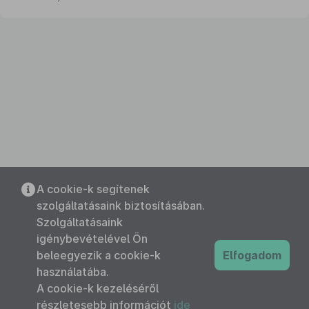
A cookie-k segítenek
szolgáltatásaink biztosításában.
Szolgáltatásaink
igénybevételével Ön
beleegyezik a cookie-k
Elfogadom
használatába.
A cookie-k kezeléséről
részletesebb információt
ide