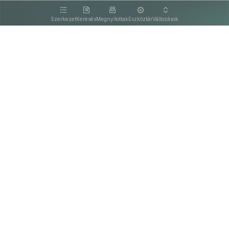
kattintva olvashat.
Szerkezet
Keresés
Megnyitottak
Eszköztár
Változások
Kapcsolat
Felhasználási feltételek
PDF
Akadálymentesítési nyilatkozat
Adatkezelési tájékoztató